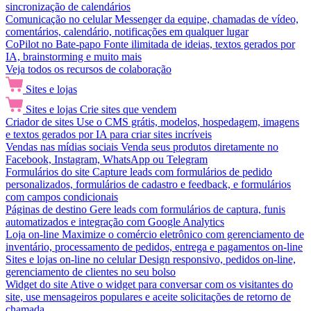
sincronização de calendários
Comunicação no celular
Messenger da equipe, chamadas de vídeo,
comentários, calendário, notificações em qualquer lugar
CoPilot no Bate-papo
Fonte ilimitada de ideias, textos gerados por
IA, brainstorming e muito mais
Veja todos os recursos de colaboração
Sites e lojas
Sites e lojas
Crie sites que vendem
Criador de sites
Use o CMS grátis, modelos, hospedagem, imagens
e textos gerados por IA para criar sites incríveis
Vendas nas mídias sociais
Venda seus produtos diretamente no
Facebook, Instagram, WhatsApp ou Telegram
Formulários do site
Capture leads com formulários de pedido
personalizados, formulários de cadastro e feedback, e formulários
com campos condicionais
Páginas de destino
Gere leads com formulários de captura, funis
automatizados e integração com Google Analytics
Loja on-line
Maximize o comércio eletrônico com gerenciamento de
inventário, processamento de pedidos, entrega e pagamentos on-line
Sites e lojas on-line no celular
Design responsivo, pedidos on-line,
gerenciamento de clientes no seu bolso
Widget do site
Ative o widget para conversar com os visitantes do
site, use mensageiros populares e aceite solicitações de retorno de
chamada