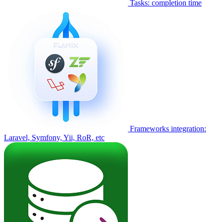
Tasks: completion time
Frameworks integration:
Laravel, Symfony, Yii, RoR, etc