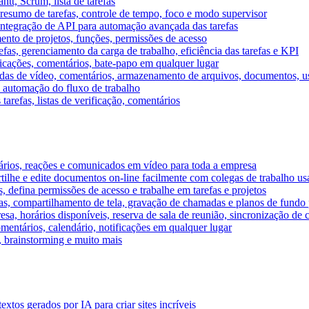
tt, Scrum, lista de tarefas
, resumo de tarefas, controle de tempo, foco e modo supervisor
 integração de API para automação avançada das tarefas
mento de projetos, funções, permissões de acesso
efas, gerenciamento da carga de trabalho, eficiência das tarefas e KPI
ficações, comentários, bate-papo em qualquer lugar
as de vídeo, comentários, armazenamento de arquivos, documentos, usu
 automação do fluxo de trabalho
tarefas, listas de verificação, comentários
ários, reações e comunicados em vídeo para toda a empresa
ilhe e edite documentos on-line facilmente com colegas de trabalho us
, defina permissões de acesso e trabalhe em tarefas e projetos
s, compartilhamento de tela, gravação de chamadas e planos de fundo 
sa, horários disponíveis, reserva de sala de reunião, sincronização de 
entários, calendário, notificações em qualquer lugar
A, brainstorming e muito mais
tos gerados por IA para criar sites incríveis