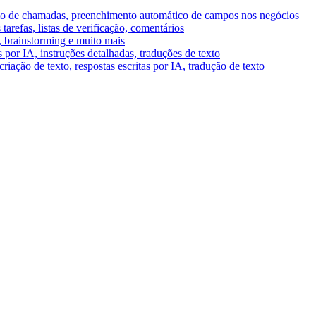
umo de chamadas, preenchimento automático de campos nos negócios
tarefas, listas de verificação, comentários
A, brainstorming e muito mais
por IA, instruções detalhadas, traduções de texto
riação de texto, respostas escritas por IA, tradução de texto