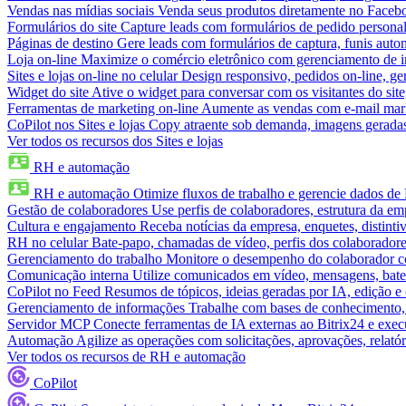
Vendas nas mídias sociais
Venda seus produtos diretamente no Face
Formulários do site
Capture leads com formulários de pedido personal
Páginas de destino
Gere leads com formulários de captura, funis aut
Loja on-line
Maximize o comércio eletrônico com gerenciamento de in
Sites e lojas on-line no celular
Design responsivo, pedidos on-line, ge
Widget do site
Ative o widget para conversar com os visitantes do sit
Ferramentas de marketing on-line
Aumente as vendas com e-mail mar
CoPilot nos Sites e lojas
Copy atraente sob demanda, imagens geradas 
Ver todos os recursos dos Sites e lojas
RH e automação
RH e automação
Otimize fluxos de trabalho e gerencie dados d
Gestão de colaboradores
Use perfis de colaboradores, estrutura da em
Cultura e engajamento
Receba notícias da empresa, enquetes, distinti
RH no celular
Bate-papo, chamadas de vídeo, perfis dos colaboradore
Gerenciamento do trabalho
Monitore o desempenho do colaborador com
Comunicação interna
Utilize comunicados em vídeo, mensagens, bate
CoPilot no Feed
Resumos de tópicos, ideias geradas por IA, edição e c
Gerenciamento de informações
Trabalhe com bases de conhecimento,
Servidor MCP
Conecte ferramentas de IA externas ao Bitrix24 e exec
Automação
Agilize as operações com solicitações, aprovações, relat
Ver todos os recursos de RH e automação
CoPilot