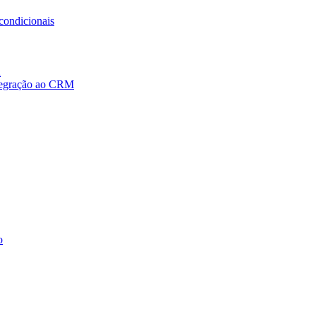
condicionais
a
ntegração ao CRM
o