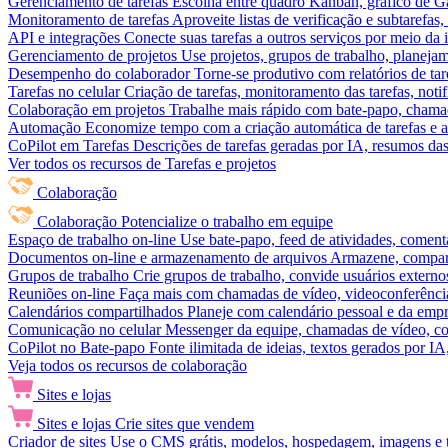
Gerenciamento de tarefas
Escolha entre quadro Kanban, gráfico de Gan
Monitoramento de tarefas
Aproveite listas de verificação e subtarefas
API e integrações
Conecte suas tarefas a outros serviços por meio da
Gerenciamento de projetos
Use projetos, grupos de trabalho, planeja
Desempenho do colaborador
Torne-se produtivo com relatórios de tar
Tarefas no celular
Criação de tarefas, monitoramento das tarefas, noti
Colaboração em projetos
Trabalhe mais rápido com bate-papo, chamad
Automação
Economize tempo com a criação automática de tarefas e a
CoPilot em Tarefas
Descrições de tarefas geradas por IA, resumos das 
Ver todos os recursos de Tarefas e projetos
Colaboração
Colaboração
Potencialize o trabalho em equipe
Espaço de trabalho on-line
Use bate-papo, feed de atividades, coment
Documentos on-line e armazenamento de arquivos
Armazene, compart
Grupos de trabalho
Crie grupos de trabalho, convide usuários externos
Reuniões on-line
Faça mais com chamadas de vídeo, videoconferência
Calendários compartilhados
Planeje com calendário pessoal e da empre
Comunicação no celular
Messenger da equipe, chamadas de vídeo, com
CoPilot no Bate-papo
Fonte ilimitada de ideias, textos gerados por I
Veja todos os recursos de colaboração
Sites e lojas
Sites e lojas
Crie sites que vendem
Criador de sites
Use o CMS grátis, modelos, hospedagem, imagens e tex