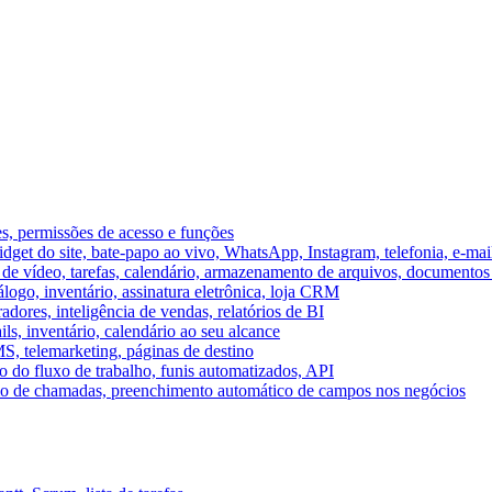
es, permissões de acesso e funções
et do site, bate-papo ao vivo, WhatsApp, Instagram, telefonia, e-mai
e vídeo, tarefas, calendário, armazenamento de arquivos, documentos 
logo, inventário, assinatura eletrônica, loja CRM
dores, inteligência de vendas, relatórios de BI
ils, inventário, calendário ao seu alcance
S, telemarketing, páginas de destino
 do fluxo de trabalho, funis automatizados, API
umo de chamadas, preenchimento automático de campos nos negócios