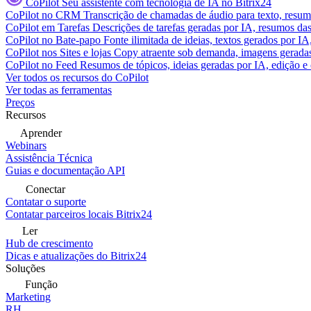
CoPilot
Seu assistente com tecnologia de IA no Bitrix24
CoPilot no CRM
Transcrição de chamadas de áudio para texto, res
CoPilot em Tarefas
Descrições de tarefas geradas por IA, resumos das 
CoPilot no Bate-papo
Fonte ilimitada de ideias, textos gerados por I
CoPilot nos Sites e lojas
Copy atraente sob demanda, imagens geradas 
CoPilot no Feed
Resumos de tópicos, ideias geradas por IA, edição e c
Ver todos os recursos do CoPilot
Ver todas as ferramentas
Preços
Recursos
Aprender
Webinars
Assistência Técnica
Guias e documentação API
Conectar
Contatar o suporte
Contatar parceiros locais Bitrix24
Ler
Hub de crescimento
Dicas e atualizações do Bitrix24
Soluções
Função
Marketing
RH