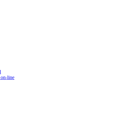
l
on-line