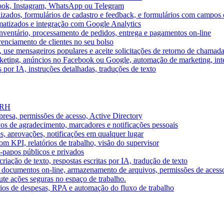
book, Instagram, WhatsApp ou Telegram
izados, formulários de cadastro e feedback, e formulários com campos 
omatizados e integração com Google Analytics
ventário, processamento de pedidos, entrega e pagamentos on-line
renciamento de clientes no seu bolso
e, use mensageiros populares e aceite solicitações de retorno de chamad
keting, anúncios no Facebook ou Google, automação de marketing, i
por IA, instruções detalhadas, traduções de texto
e RH
presa, permissões de acesso, Active Directory
vos de agradecimento, marcadores e notificações pessoais
s, aprovações, notificações em qualquer lugar
 KPI, relatórios de trabalho, visão do supervisor
-papos públicos e privados
riação de texto, respostas escritas por IA, tradução de texto
 documentos on-line, armazenamento de arquivos, permissões de acess
ute ações seguras no espaço de trabalho.
órios de despesas, RPA e automação do fluxo de trabalho