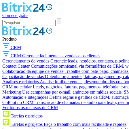
Comece grátis
Produto
CRM
CRM
Gerencie facilmente as vendas e os clientes
Gerenciamento de vendas
Gerencie leads, negócios, contatos, pipelin
Contact Center
Comunicações omnicanal via formulários de CRM, widg
Colaboração da equipe de vendas
Trabalhe com bate-papo, chamadas d
Capacitação de vendas
Obtenha orçamentos, faturas, pagamentos, catá
Análises e relatórios
Analise funil de vendas, desempenho dos colabora
CRM no celular
Leads, negócios, faturas, pagamentos, telefonia, e-ma
Marketing
Use campanhas por e-mail, anúncios em mídias sociais, SM
Automação e integrações
Defina regras e gatilhos de CRM, automação
CoPilot no CRM
Transcrição de chamadas de áudio para texto, res
Ver todos os recursos de CRM
Tarefas e projetos
Tarefas e projetos
Faça o trabalho com mais facilidade e rapidez