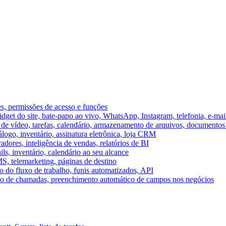
es, permissões de acesso e funções
et do site, bate-papo ao vivo, WhatsApp, Instagram, telefonia, e-mai
e vídeo, tarefas, calendário, armazenamento de arquivos, documentos 
logo, inventário, assinatura eletrônica, loja CRM
dores, inteligência de vendas, relatórios de BI
ils, inventário, calendário ao seu alcance
S, telemarketing, páginas de destino
 do fluxo de trabalho, funis automatizados, API
umo de chamadas, preenchimento automático de campos nos negócios