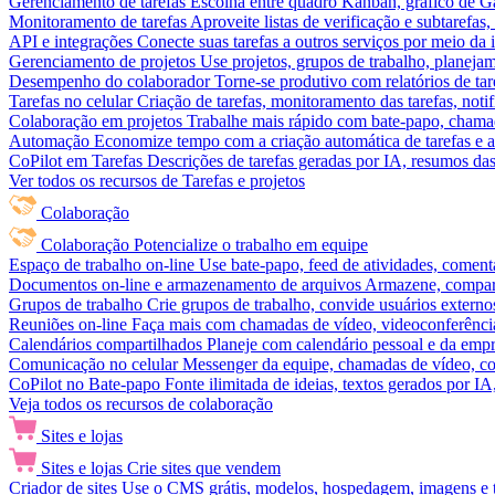
Gerenciamento de tarefas
Escolha entre quadro Kanban, gráfico de Gan
Monitoramento de tarefas
Aproveite listas de verificação e subtarefas
API e integrações
Conecte suas tarefas a outros serviços por meio da
Gerenciamento de projetos
Use projetos, grupos de trabalho, planeja
Desempenho do colaborador
Torne-se produtivo com relatórios de tar
Tarefas no celular
Criação de tarefas, monitoramento das tarefas, noti
Colaboração em projetos
Trabalhe mais rápido com bate-papo, chamad
Automação
Economize tempo com a criação automática de tarefas e a
CoPilot em Tarefas
Descrições de tarefas geradas por IA, resumos das 
Ver todos os recursos de Tarefas e projetos
Colaboração
Colaboração
Potencialize o trabalho em equipe
Espaço de trabalho on-line
Use bate-papo, feed de atividades, coment
Documentos on-line e armazenamento de arquivos
Armazene, compart
Grupos de trabalho
Crie grupos de trabalho, convide usuários externos
Reuniões on-line
Faça mais com chamadas de vídeo, videoconferência
Calendários compartilhados
Planeje com calendário pessoal e da empre
Comunicação no celular
Messenger da equipe, chamadas de vídeo, com
CoPilot no Bate-papo
Fonte ilimitada de ideias, textos gerados por I
Veja todos os recursos de colaboração
Sites e lojas
Sites e lojas
Crie sites que vendem
Criador de sites
Use o CMS grátis, modelos, hospedagem, imagens e tex