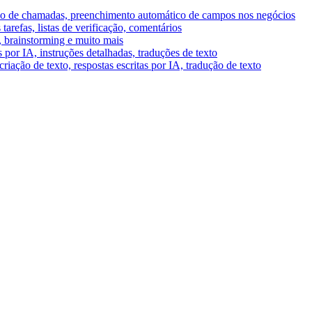
umo de chamadas, preenchimento automático de campos nos negócios
tarefas, listas de verificação, comentários
A, brainstorming e muito mais
por IA, instruções detalhadas, traduções de texto
riação de texto, respostas escritas por IA, tradução de texto