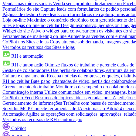
Vendas nas mídias sociais
Venda seus produtos diretamente no Face
Formulários do site
Capture leads com formulários de pedido personal
Páginas de destino
Gere leads com formulários de captura, funis aut
Loja on-line
Maximize o comércio eletrônico com gerenciamento de in
Sites e lojas on-line no celular
Design responsivo, pedidos on-line, ge
Widget do site
Ative o widget para conversar com os visitantes do sit
Ferramentas de marketing on-line
Aumente as vendas com e-mail mar
CoPilot nos Sites e lojas
Copy atraente sob demanda, imagens geradas 
Ver todos os recursos dos Sites e lojas
RH e automação
RH e automação
Otimize fluxos de trabalho e gerencie dados d
Gestão de colaboradores
Use perfis de colaboradores, estrutura da em
Cultura e engajamento
Receba notícias da empresa, enquetes, distinti
RH no celular
Bate-papo, chamadas de vídeo, perfis dos colaboradore
Gerenciamento do trabalho
Monitore o desempenho do colaborador com
Comunicação interna
Utilize comunicados em vídeo, mensagens, bate
CoPilot no Feed
Resumos de tópicos, ideias geradas por IA, edição e c
Gerenciamento de informações
Trabalhe com bases de conhecimento,
Servidor MCP
Conecte ferramentas de IA externas ao Bitrix24 e exec
Automação
Agilize as operações com solicitações, aprovações, relat
Ver todos os recursos de RH e automação
CoPilot