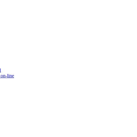
l
on-line