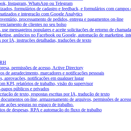
book, Instagram, WhatsApp ou Telegram
izados, formulários de cadastro e feedback, e formulários com campos 
omatizados e integração com Google Analytics
ventário, processamento de pedidos, entrega e pagamentos on-line
renciamento de clientes no seu bolso
e, use mensageiros populares e aceite solicitações de retorno de chamad
keting, anúncios no Facebook ou Google, automação de marketing, i
por IA, instruções detalhadas, traduções de texto
e RH
presa, permissões de acesso, Active Directory
vos de agradecimento, marcadores e notificações pessoais
s, aprovações, notificações em qualquer lugar
 KPI, relatórios de trabalho, visão do supervisor
-papos públicos e privados
riação de texto, respostas escritas por IA, tradução de texto
 documentos on-line, armazenamento de arquivos, permissões de acess
ute ações seguras no espaço de trabalho.
órios de despesas, RPA e automação do fluxo de trabalho