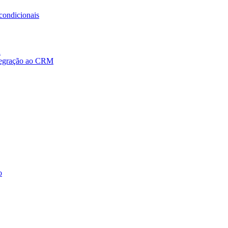
condicionais
a
ntegração ao CRM
o