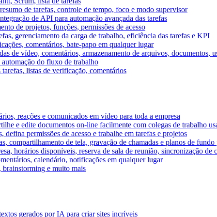
tt, Scrum, lista de tarefas
, resumo de tarefas, controle de tempo, foco e modo supervisor
 integração de API para automação avançada das tarefas
mento de projetos, funções, permissões de acesso
efas, gerenciamento da carga de trabalho, eficiência das tarefas e KPI
ficações, comentários, bate-papo em qualquer lugar
as de vídeo, comentários, armazenamento de arquivos, documentos, usu
 automação do fluxo de trabalho
tarefas, listas de verificação, comentários
ários, reações e comunicados em vídeo para toda a empresa
ilhe e edite documentos on-line facilmente com colegas de trabalho us
, defina permissões de acesso e trabalhe em tarefas e projetos
s, compartilhamento de tela, gravação de chamadas e planos de fundo 
sa, horários disponíveis, reserva de sala de reunião, sincronização de 
entários, calendário, notificações em qualquer lugar
A, brainstorming e muito mais
tos gerados por IA para criar sites incríveis