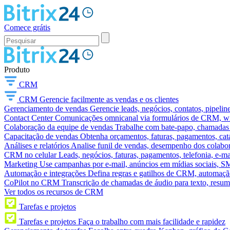
Comece grátis
Produto
CRM
CRM
Gerencie facilmente as vendas e os clientes
Gerenciamento de vendas
Gerencie leads, negócios, contatos, pipelin
Contact Center
Comunicações omnicanal via formulários de CRM, widg
Colaboração da equipe de vendas
Trabalhe com bate-papo, chamadas d
Capacitação de vendas
Obtenha orçamentos, faturas, pagamentos, catá
Análises e relatórios
Analise funil de vendas, desempenho dos colabora
CRM no celular
Leads, negócios, faturas, pagamentos, telefonia, e-ma
Marketing
Use campanhas por e-mail, anúncios em mídias sociais, SM
Automação e integrações
Defina regras e gatilhos de CRM, automação
CoPilot no CRM
Transcrição de chamadas de áudio para texto, res
Ver todos os recursos de CRM
Tarefas e projetos
Tarefas e projetos
Faça o trabalho com mais facilidade e rapidez