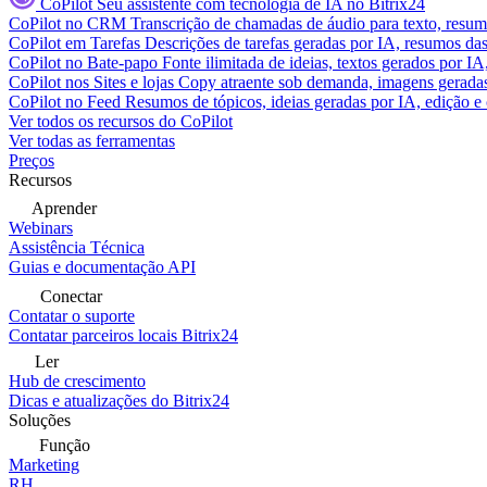
CoPilot
Seu assistente com tecnologia de IA no Bitrix24
CoPilot no CRM
Transcrição de chamadas de áudio para texto, res
CoPilot em Tarefas
Descrições de tarefas geradas por IA, resumos das 
CoPilot no Bate-papo
Fonte ilimitada de ideias, textos gerados por I
CoPilot nos Sites e lojas
Copy atraente sob demanda, imagens geradas 
CoPilot no Feed
Resumos de tópicos, ideias geradas por IA, edição e c
Ver todos os recursos do CoPilot
Ver todas as ferramentas
Preços
Recursos
Aprender
Webinars
Assistência Técnica
Guias e documentação API
Conectar
Contatar o suporte
Contatar parceiros locais Bitrix24
Ler
Hub de crescimento
Dicas e atualizações do Bitrix24
Soluções
Função
Marketing
RH