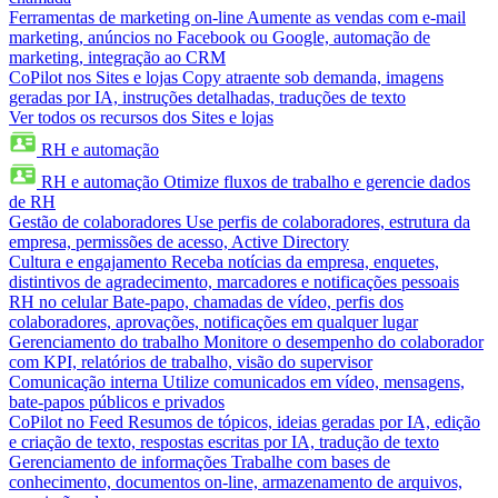
Ferramentas de marketing on-line
Aumente as vendas com e-mail
marketing, anúncios no Facebook ou Google, automação de
marketing, integração ao CRM
CoPilot nos Sites e lojas
Copy atraente sob demanda, imagens
geradas por IA, instruções detalhadas, traduções de texto
Ver todos os recursos dos Sites e lojas
RH e automação
RH e automação
Otimize fluxos de trabalho e gerencie dados
de RH
Gestão de colaboradores
Use perfis de colaboradores, estrutura da
empresa, permissões de acesso, Active Directory
Cultura e engajamento
Receba notícias da empresa, enquetes,
distintivos de agradecimento, marcadores e notificações pessoais
RH no celular
Bate-papo, chamadas de vídeo, perfis dos
colaboradores, aprovações, notificações em qualquer lugar
Gerenciamento do trabalho
Monitore o desempenho do colaborador
com KPI, relatórios de trabalho, visão do supervisor
Comunicação interna
Utilize comunicados em vídeo, mensagens,
bate-papos públicos e privados
CoPilot no Feed
Resumos de tópicos, ideias geradas por IA, edição
e criação de texto, respostas escritas por IA, tradução de texto
Gerenciamento de informações
Trabalhe com bases de
conhecimento, documentos on-line, armazenamento de arquivos,