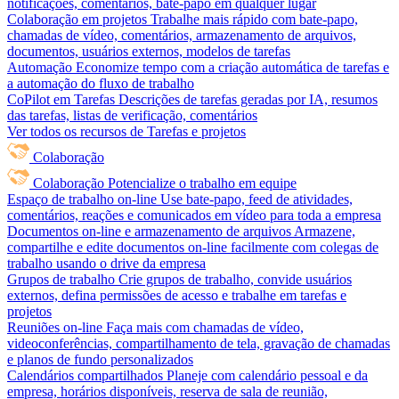
notificações, comentários, bate-papo em qualquer lugar
Colaboração em projetos
Trabalhe mais rápido com bate-papo,
chamadas de vídeo, comentários, armazenamento de arquivos,
documentos, usuários externos, modelos de tarefas
Automação
Economize tempo com a criação automática de tarefas e
a automação do fluxo de trabalho
CoPilot em Tarefas
Descrições de tarefas geradas por IA, resumos
das tarefas, listas de verificação, comentários
Ver todos os recursos de Tarefas e projetos
Colaboração
Colaboração
Potencialize o trabalho em equipe
Espaço de trabalho on-line
Use bate-papo, feed de atividades,
comentários, reações e comunicados em vídeo para toda a empresa
Documentos on-line e armazenamento de arquivos
Armazene,
compartilhe e edite documentos on-line facilmente com colegas de
trabalho usando o drive da empresa
Grupos de trabalho
Crie grupos de trabalho, convide usuários
externos, defina permissões de acesso e trabalhe em tarefas e
projetos
Reuniões on-line
Faça mais com chamadas de vídeo,
videoconferências, compartilhamento de tela, gravação de chamadas
e planos de fundo personalizados
Calendários compartilhados
Planeje com calendário pessoal e da
empresa, horários disponíveis, reserva de sala de reunião,