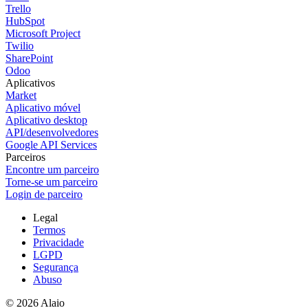
Trello
HubSpot
Microsoft Project
Twilio
SharePoint
Odoo
Aplicativos
Market
Aplicativo móvel
Aplicativo desktop
API/desenvolvedores
Google API Services
Parceiros
Encontre um parceiro
Torne-se um parceiro
Login de parceiro
Legal
Termos
Privacidade
LGPD
Segurança
Abuso
© 2026 Alaio