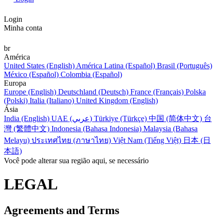
Login
Minha conta
br
América
United States (English)
América Latina (Español)
Brasil (Português)
México (Español)
Colombia (Español)
Europa
Europe (English)
Deutschland (Deutsch)
France (Français)
Polska
(Polski)
Italia (Italiano)
United Kingdom (English)
Ásia
India (English)
UAE (عربي)
Türkiye (Türkçe)
中国 (简体中文)
台
灣 (繁體中文)
Indonesia (Bahasa Indonesia)
Malaysia (Bahasa
Melayu)
ประเทศไทย (ภาษาไทย)
Việt Nam (Tiếng Việt)
日本 (日
本語)
Você pode alterar sua região aqui, se necessário
LEGAL
Agreements and Terms