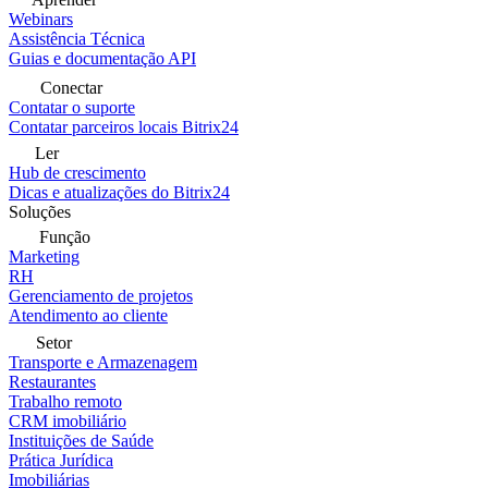
Webinars
Assistência Técnica
Guias e documentação API
Conectar
Contatar o suporte
Contatar parceiros locais Bitrix24
Ler
Hub de crescimento
Dicas e atualizações do Bitrix24
Soluções
Função
Marketing
RH
Gerenciamento de projetos
Atendimento ao cliente
Setor
Transporte e Armazenagem
Restaurantes
Trabalho remoto
CRM imobiliário
Instituições de Saúde
Prática Jurídica
Imobiliárias