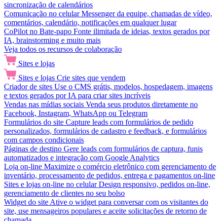
sincronização de calendários
Comunicação no celular
Messenger da equipe, chamadas de vídeo,
comentários, calendário, notificações em qualquer lugar
CoPilot no Bate-papo
Fonte ilimitada de ideias, textos gerados por
IA, brainstorming e muito mais
Veja todos os recursos de colaboração
Sites e lojas
Sites e lojas
Crie sites que vendem
Criador de sites
Use o CMS grátis, modelos, hospedagem, imagens
e textos gerados por IA para criar sites incríveis
Vendas nas mídias sociais
Venda seus produtos diretamente no
Facebook, Instagram, WhatsApp ou Telegram
Formulários do site
Capture leads com formulários de pedido
personalizados, formulários de cadastro e feedback, e formulários
com campos condicionais
Páginas de destino
Gere leads com formulários de captura, funis
automatizados e integração com Google Analytics
Loja on-line
Maximize o comércio eletrônico com gerenciamento de
inventário, processamento de pedidos, entrega e pagamentos on-line
Sites e lojas on-line no celular
Design responsivo, pedidos on-line,
gerenciamento de clientes no seu bolso
Widget do site
Ative o widget para conversar com os visitantes do
site, use mensageiros populares e aceite solicitações de retorno de
chamada