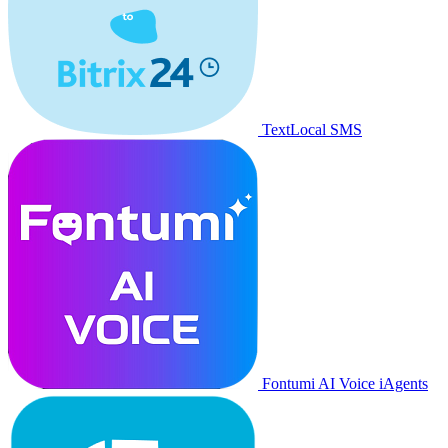
TextLocal SMS
Fontumi AI Voice iAgents