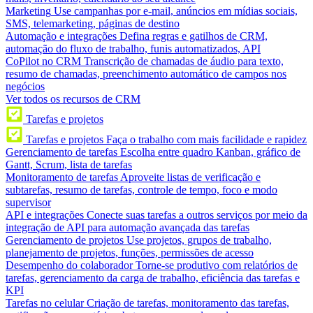
Marketing
Use campanhas por e-mail, anúncios em mídias sociais,
SMS, telemarketing, páginas de destino
Automação e integrações
Defina regras e gatilhos de CRM,
automação do fluxo de trabalho, funis automatizados, API
CoPilot no CRM
Transcrição de chamadas de áudio para texto,
resumo de chamadas, preenchimento automático de campos nos
negócios
Ver todos os recursos de CRM
Tarefas e projetos
Tarefas e projetos
Faça o trabalho com mais facilidade e rapidez
Gerenciamento de tarefas
Escolha entre quadro Kanban, gráfico de
Gantt, Scrum, lista de tarefas
Monitoramento de tarefas
Aproveite listas de verificação e
subtarefas, resumo de tarefas, controle de tempo, foco e modo
supervisor
API e integrações
Conecte suas tarefas a outros serviços por meio da
integração de API para automação avançada das tarefas
Gerenciamento de projetos
Use projetos, grupos de trabalho,
planejamento de projetos, funções, permissões de acesso
Desempenho do colaborador
Torne-se produtivo com relatórios de
tarefas, gerenciamento da carga de trabalho, eficiência das tarefas e
KPI
Tarefas no celular
Criação de tarefas, monitoramento das tarefas,