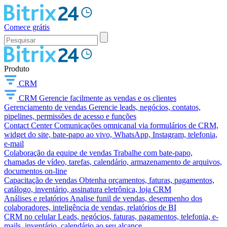
Comece grátis
Produto
CRM
CRM
Gerencie facilmente as vendas e os clientes
Gerenciamento de vendas
Gerencie leads, negócios, contatos,
pipelines, permissões de acesso e funções
Contact Center
Comunicações omnicanal via formulários de CRM,
widget do site, bate-papo ao vivo, WhatsApp, Instagram, telefonia,
e-mail
Colaboração da equipe de vendas
Trabalhe com bate-papo,
chamadas de vídeo, tarefas, calendário, armazenamento de arquivos,
documentos on-line
Capacitação de vendas
Obtenha orçamentos, faturas, pagamentos,
catálogo, inventário, assinatura eletrônica, loja CRM
Análises e relatórios
Analise funil de vendas, desempenho dos
colaboradores, inteligência de vendas, relatórios de BI
CRM no celular
Leads, negócios, faturas, pagamentos, telefonia, e-
mails, inventário, calendário ao seu alcance