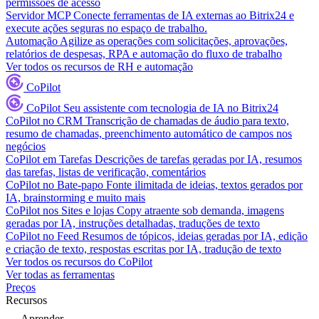
permissões de acesso
Servidor MCP
Conecte ferramentas de IA externas ao Bitrix24 e
execute ações seguras no espaço de trabalho.
Automação
Agilize as operações com solicitações, aprovações,
relatórios de despesas, RPA e automação do fluxo de trabalho
Ver todos os recursos de RH e automação
CoPilot
CoPilot
Seu assistente com tecnologia de IA no Bitrix24
CoPilot no CRM
Transcrição de chamadas de áudio para texto,
resumo de chamadas, preenchimento automático de campos nos
negócios
CoPilot em Tarefas
Descrições de tarefas geradas por IA, resumos
das tarefas, listas de verificação, comentários
CoPilot no Bate-papo
Fonte ilimitada de ideias, textos gerados por
IA, brainstorming e muito mais
CoPilot nos Sites e lojas
Copy atraente sob demanda, imagens
geradas por IA, instruções detalhadas, traduções de texto
CoPilot no Feed
Resumos de tópicos, ideias geradas por IA, edição
e criação de texto, respostas escritas por IA, tradução de texto
Ver todos os recursos do CoPilot
Ver todas as ferramentas
Preços
Recursos
Aprender