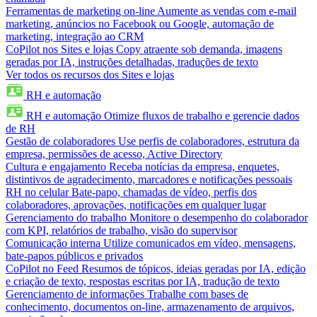
Ferramentas de marketing on-line
Aumente as vendas com e-mail
marketing, anúncios no Facebook ou Google, automação de
marketing, integração ao CRM
CoPilot nos Sites e lojas
Copy atraente sob demanda, imagens
geradas por IA, instruções detalhadas, traduções de texto
Ver todos os recursos dos Sites e lojas
RH e automação
RH e automação
Otimize fluxos de trabalho e gerencie dados
de RH
Gestão de colaboradores
Use perfis de colaboradores, estrutura da
empresa, permissões de acesso, Active Directory
Cultura e engajamento
Receba notícias da empresa, enquetes,
distintivos de agradecimento, marcadores e notificações pessoais
RH no celular
Bate-papo, chamadas de vídeo, perfis dos
colaboradores, aprovações, notificações em qualquer lugar
Gerenciamento do trabalho
Monitore o desempenho do colaborador
com KPI, relatórios de trabalho, visão do supervisor
Comunicação interna
Utilize comunicados em vídeo, mensagens,
bate-papos públicos e privados
CoPilot no Feed
Resumos de tópicos, ideias geradas por IA, edição
e criação de texto, respostas escritas por IA, tradução de texto
Gerenciamento de informações
Trabalhe com bases de
conhecimento, documentos on-line, armazenamento de arquivos,