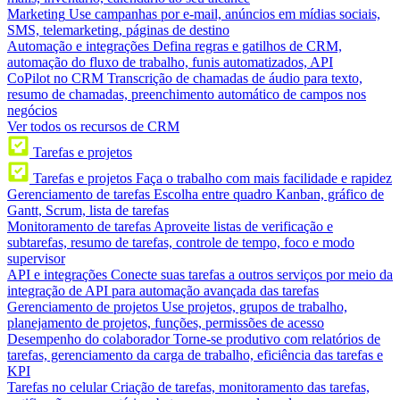
Marketing
Use campanhas por e-mail, anúncios em mídias sociais,
SMS, telemarketing, páginas de destino
Automação e integrações
Defina regras e gatilhos de CRM,
automação do fluxo de trabalho, funis automatizados, API
CoPilot no CRM
Transcrição de chamadas de áudio para texto,
resumo de chamadas, preenchimento automático de campos nos
negócios
Ver todos os recursos de CRM
Tarefas e projetos
Tarefas e projetos
Faça o trabalho com mais facilidade e rapidez
Gerenciamento de tarefas
Escolha entre quadro Kanban, gráfico de
Gantt, Scrum, lista de tarefas
Monitoramento de tarefas
Aproveite listas de verificação e
subtarefas, resumo de tarefas, controle de tempo, foco e modo
supervisor
API e integrações
Conecte suas tarefas a outros serviços por meio da
integração de API para automação avançada das tarefas
Gerenciamento de projetos
Use projetos, grupos de trabalho,
planejamento de projetos, funções, permissões de acesso
Desempenho do colaborador
Torne-se produtivo com relatórios de
tarefas, gerenciamento da carga de trabalho, eficiência das tarefas e
KPI
Tarefas no celular
Criação de tarefas, monitoramento das tarefas,