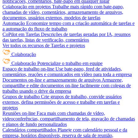
notificações, comentários, bate-papo em qualquer lugar
Colaboração em projetos
Trabalhe mais rápido com bate-papo,
chamadas de vídeo, comentários, armazenamento de arquivos,
documentos, usuários externos, modelos de tarefas
Automação
Economize tempo com a criação automática de tarefas e
a automação do fluxo de trabalho
CoPilot em Tarefas
Descrições de tarefas geradas por IA, resumos
das tarefas, listas de verificação, comentários
Ver todos os recursos de Tarefas e projetos
Colaboração
Colaboração
Potencialize o trabalho em equipe
Espaço de trabalho on-line
Use bate-papo, feed de atividades,
comentários, reações e comunicados em vídeo para toda a empresa
Documentos on-line e armazenamento de arquivos
Armazene,
compartilhe e edite documentos on-line facilmente com colegas de
trabalho usando o drive da empresa
Grupos de trabalho
Crie grupos de trabalho, convide usuários
externos, defina permissões de acesso e trabalhe em tarefas e
projetos
Reuniões on-line
Faça mais com chamadas de vídeo,
videoconferências, compartilhamento de tela, gravação de chamadas
e planos de fundo personalizados
Calendários compartilhados
Planeje com calendário pessoal e da
empresa, horários disponíveis, reserva de sala de reunião,