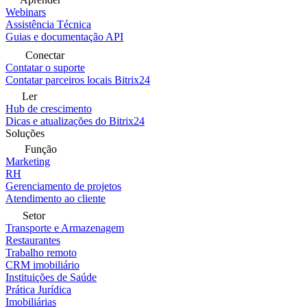
Webinars
Assistência Técnica
Guias e documentação API
Conectar
Contatar o suporte
Contatar parceiros locais Bitrix24
Ler
Hub de crescimento
Dicas e atualizações do Bitrix24
Soluções
Função
Marketing
RH
Gerenciamento de projetos
Atendimento ao cliente
Setor
Transporte e Armazenagem
Restaurantes
Trabalho remoto
CRM imobiliário
Instituições de Saúde
Prática Jurídica
Imobiliárias