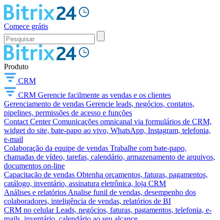
Comece grátis
Produto
CRM
CRM
Gerencie facilmente as vendas e os clientes
Gerenciamento de vendas
Gerencie leads, negócios, contatos,
pipelines, permissões de acesso e funções
Contact Center
Comunicações omnicanal via formulários de CRM,
widget do site, bate-papo ao vivo, WhatsApp, Instagram, telefonia,
e-mail
Colaboração da equipe de vendas
Trabalhe com bate-papo,
chamadas de vídeo, tarefas, calendário, armazenamento de arquivos,
documentos on-line
Capacitação de vendas
Obtenha orçamentos, faturas, pagamentos,
catálogo, inventário, assinatura eletrônica, loja CRM
Análises e relatórios
Analise funil de vendas, desempenho dos
colaboradores, inteligência de vendas, relatórios de BI
CRM no celular
Leads, negócios, faturas, pagamentos, telefonia, e-
mails, inventário, calendário ao seu alcance