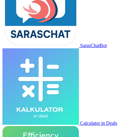
SarasChatBot
Calculator in Deals