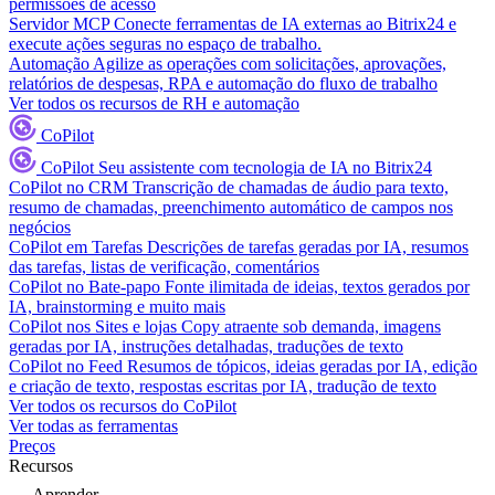
permissões de acesso
Servidor MCP
Conecte ferramentas de IA externas ao Bitrix24 e
execute ações seguras no espaço de trabalho.
Automação
Agilize as operações com solicitações, aprovações,
relatórios de despesas, RPA e automação do fluxo de trabalho
Ver todos os recursos de RH e automação
CoPilot
CoPilot
Seu assistente com tecnologia de IA no Bitrix24
CoPilot no CRM
Transcrição de chamadas de áudio para texto,
resumo de chamadas, preenchimento automático de campos nos
negócios
CoPilot em Tarefas
Descrições de tarefas geradas por IA, resumos
das tarefas, listas de verificação, comentários
CoPilot no Bate-papo
Fonte ilimitada de ideias, textos gerados por
IA, brainstorming e muito mais
CoPilot nos Sites e lojas
Copy atraente sob demanda, imagens
geradas por IA, instruções detalhadas, traduções de texto
CoPilot no Feed
Resumos de tópicos, ideias geradas por IA, edição
e criação de texto, respostas escritas por IA, tradução de texto
Ver todos os recursos do CoPilot
Ver todas as ferramentas
Preços
Recursos
Aprender