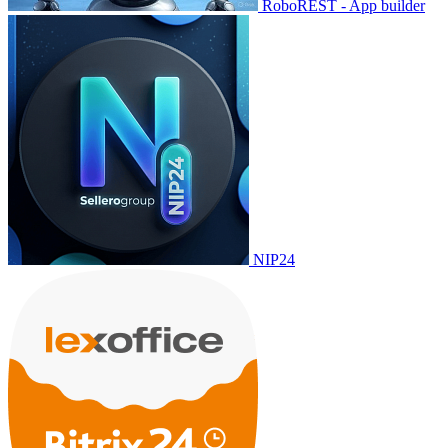
RoboREST - App builder
NIP24