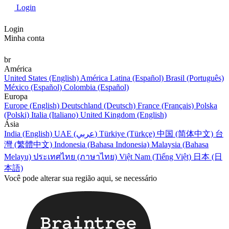
Login
Login
Minha conta
br
América
United States (English)
América Latina (Español)
Brasil (Português)
México (Español)
Colombia (Español)
Europa
Europe (English)
Deutschland (Deutsch)
France (Français)
Polska
(Polski)
Italia (Italiano)
United Kingdom (English)
Ásia
India (English)
UAE (عربي)
Türkiye (Türkçe)
中国 (简体中文)
台
灣 (繁體中文)
Indonesia (Bahasa Indonesia)
Malaysia (Bahasa
Melayu)
ประเทศไทย (ภาษาไทย)
Việt Nam (Tiếng Việt)
日本 (日
本語)
Você pode alterar sua região aqui, se necessário