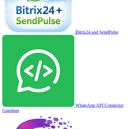
Bitrix24 and SendPulse
WhatsApp API Connector
Gupshup