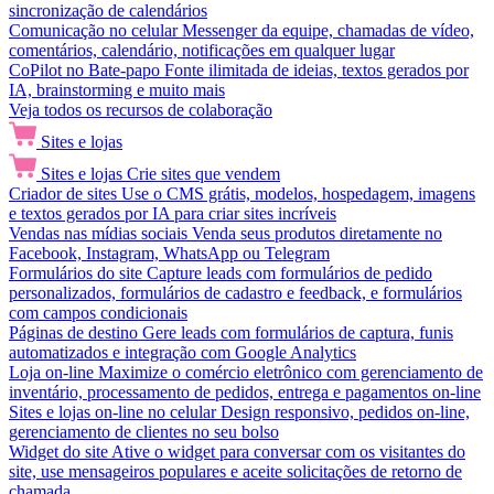
sincronização de calendários
Comunicação no celular
Messenger da equipe, chamadas de vídeo,
comentários, calendário, notificações em qualquer lugar
CoPilot no Bate-papo
Fonte ilimitada de ideias, textos gerados por
IA, brainstorming e muito mais
Veja todos os recursos de colaboração
Sites e lojas
Sites e lojas
Crie sites que vendem
Criador de sites
Use o CMS grátis, modelos, hospedagem, imagens
e textos gerados por IA para criar sites incríveis
Vendas nas mídias sociais
Venda seus produtos diretamente no
Facebook, Instagram, WhatsApp ou Telegram
Formulários do site
Capture leads com formulários de pedido
personalizados, formulários de cadastro e feedback, e formulários
com campos condicionais
Páginas de destino
Gere leads com formulários de captura, funis
automatizados e integração com Google Analytics
Loja on-line
Maximize o comércio eletrônico com gerenciamento de
inventário, processamento de pedidos, entrega e pagamentos on-line
Sites e lojas on-line no celular
Design responsivo, pedidos on-line,
gerenciamento de clientes no seu bolso
Widget do site
Ative o widget para conversar com os visitantes do
site, use mensageiros populares e aceite solicitações de retorno de
chamada