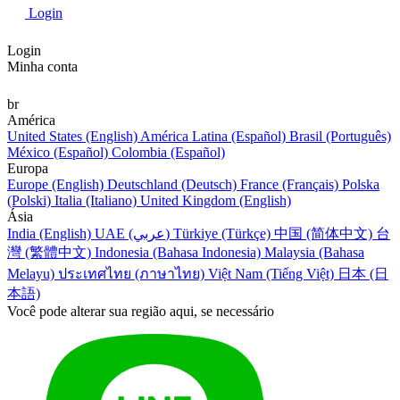
Login
Login
Minha conta
br
América
United States (English)
América Latina (Español)
Brasil (Português)
México (Español)
Colombia (Español)
Europa
Europe (English)
Deutschland (Deutsch)
France (Français)
Polska
(Polski)
Italia (Italiano)
United Kingdom (English)
Ásia
India (English)
UAE (عربي)
Türkiye (Türkçe)
中国 (简体中文)
台
灣 (繁體中文)
Indonesia (Bahasa Indonesia)
Malaysia (Bahasa
Melayu)
ประเทศไทย (ภาษาไทย)
Việt Nam (Tiếng Việt)
日本 (日
本語)
Você pode alterar sua região aqui, se necessário