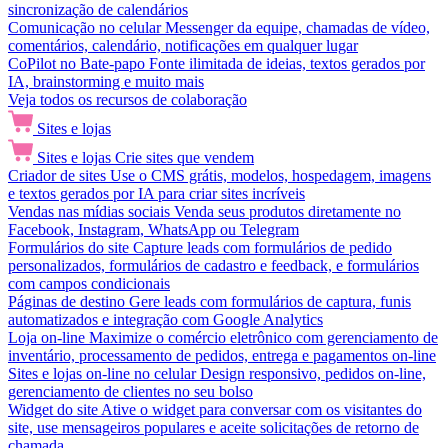
sincronização de calendários
Comunicação no celular
Messenger da equipe, chamadas de vídeo,
comentários, calendário, notificações em qualquer lugar
CoPilot no Bate-papo
Fonte ilimitada de ideias, textos gerados por
IA, brainstorming e muito mais
Veja todos os recursos de colaboração
Sites e lojas
Sites e lojas
Crie sites que vendem
Criador de sites
Use o CMS grátis, modelos, hospedagem, imagens
e textos gerados por IA para criar sites incríveis
Vendas nas mídias sociais
Venda seus produtos diretamente no
Facebook, Instagram, WhatsApp ou Telegram
Formulários do site
Capture leads com formulários de pedido
personalizados, formulários de cadastro e feedback, e formulários
com campos condicionais
Páginas de destino
Gere leads com formulários de captura, funis
automatizados e integração com Google Analytics
Loja on-line
Maximize o comércio eletrônico com gerenciamento de
inventário, processamento de pedidos, entrega e pagamentos on-line
Sites e lojas on-line no celular
Design responsivo, pedidos on-line,
gerenciamento de clientes no seu bolso
Widget do site
Ative o widget para conversar com os visitantes do
site, use mensageiros populares e aceite solicitações de retorno de
chamada