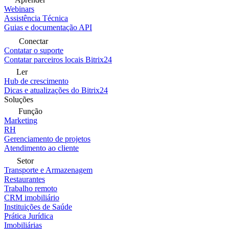
Webinars
Assistência Técnica
Guias e documentação API
Conectar
Contatar o suporte
Contatar parceiros locais Bitrix24
Ler
Hub de crescimento
Dicas e atualizações do Bitrix24
Soluções
Função
Marketing
RH
Gerenciamento de projetos
Atendimento ao cliente
Setor
Transporte e Armazenagem
Restaurantes
Trabalho remoto
CRM imobiliário
Instituições de Saúde
Prática Jurídica
Imobiliárias