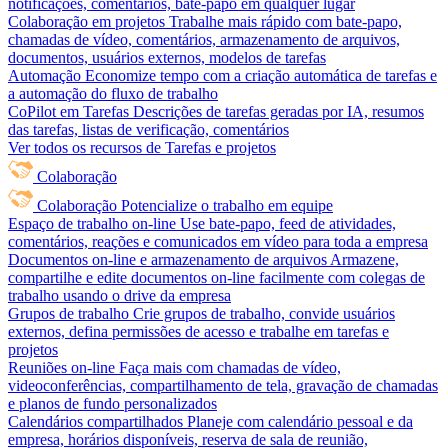
notificações, comentários, bate-papo em qualquer lugar
Colaboração em projetos
Trabalhe mais rápido com bate-papo,
chamadas de vídeo, comentários, armazenamento de arquivos,
documentos, usuários externos, modelos de tarefas
Automação
Economize tempo com a criação automática de tarefas e
a automação do fluxo de trabalho
CoPilot em Tarefas
Descrições de tarefas geradas por IA, resumos
das tarefas, listas de verificação, comentários
Ver todos os recursos de Tarefas e projetos
Colaboração
Colaboração
Potencialize o trabalho em equipe
Espaço de trabalho on-line
Use bate-papo, feed de atividades,
comentários, reações e comunicados em vídeo para toda a empresa
Documentos on-line e armazenamento de arquivos
Armazene,
compartilhe e edite documentos on-line facilmente com colegas de
trabalho usando o drive da empresa
Grupos de trabalho
Crie grupos de trabalho, convide usuários
externos, defina permissões de acesso e trabalhe em tarefas e
projetos
Reuniões on-line
Faça mais com chamadas de vídeo,
videoconferências, compartilhamento de tela, gravação de chamadas
e planos de fundo personalizados
Calendários compartilhados
Planeje com calendário pessoal e da
empresa, horários disponíveis, reserva de sala de reunião,