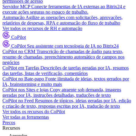
permissões de acesso
Servidor MCP
Conecte ferramentas de IA externas ao Bitrix24 e
execute ações seguras no espaço de trabalho.
Automação
Agilize as operações com solicitações, aprovações,
relatórios de despesas, RPA e automação do fluxo de trabalho
Ver todos os recursos de RH e automação
CoPilot
CoPilot
Seu assistente com tecnologia de IA no Bitrix24
CoPilot no CRM
Transcrição de chamadas de áudio para texto,
resumo de chamadas, preenchimento automático de campos nos
negócios
CoPilot em Tarefas
Descrições de tarefas geradas por IA, resumos
das tarefas, listas de verificação, comentários
CoPilot no Bate-papo
Fonte ilimitada de ideias, textos gerados por
IA, brainstorming e muito mais
CoPilot nos Sites e lojas
Copy atraente sob demanda, imagens
geradas por IA, instruções detalhadas, traduções de texto
CoPilot no Feed
Resumos de tópicos, ideias geradas por IA, edição
e criação de texto, respostas escritas por IA, tradução de texto
Ver todos os recursos do CoPilot
Ver todas as ferramentas
Preços
Recursos
Aprender