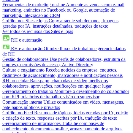
Ferramentas de marketing on-line
Aumente as vendas com e-mail
marketing, anúncios no Facebook ou Google, automação de
marketing, integração ao CRM
CoPilot nos Sites e lojas
Copy atraente sob demanda, imagens
geradas por IA, instruções detalhadas, traduções de texto
Ver todos os recursos dos Sites e lojas
RH e automação
RH e automação
Otimize fluxos de trabalho e gerencie dados
de RH
Gestão de colaboradores
Use perfis de colaboradores, estrutura da
empresa, permissões de acesso, Active Directory
Cultura e engajamento
Receba notícias da empresa, enquetes,
distintivos de agradecimento, marcadores e notificações pessoais
RH no celular
Bate-papo, chamadas de vídeo, perfis dos
colaboradores, aprovações, notificações em qualquer lugar
Gerenciamento do trabalho
Monitore o desempenho do colaborador
com KPI, relatórios de trabalho, visão do supervisor
Comunicação interna
Utilize comunicados em vídeo, mensagens,
bate-papos públicos e privados
CoPilot no Feed
Resumos de tópicos, ideias geradas por IA, edição
e criação de texto, respostas escritas por IA, tradução de texto
Gerenciamento de informações
Trabalhe com bases de
conhecimento, documentos on-line, armazenamento de arquivos,