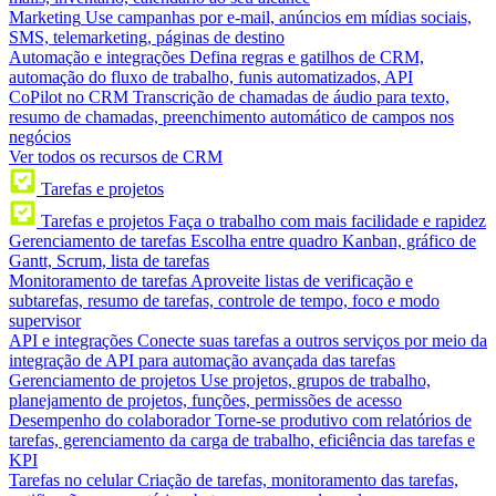
Marketing
Use campanhas por e-mail, anúncios em mídias sociais,
SMS, telemarketing, páginas de destino
Automação e integrações
Defina regras e gatilhos de CRM,
automação do fluxo de trabalho, funis automatizados, API
CoPilot no CRM
Transcrição de chamadas de áudio para texto,
resumo de chamadas, preenchimento automático de campos nos
negócios
Ver todos os recursos de CRM
Tarefas e projetos
Tarefas e projetos
Faça o trabalho com mais facilidade e rapidez
Gerenciamento de tarefas
Escolha entre quadro Kanban, gráfico de
Gantt, Scrum, lista de tarefas
Monitoramento de tarefas
Aproveite listas de verificação e
subtarefas, resumo de tarefas, controle de tempo, foco e modo
supervisor
API e integrações
Conecte suas tarefas a outros serviços por meio da
integração de API para automação avançada das tarefas
Gerenciamento de projetos
Use projetos, grupos de trabalho,
planejamento de projetos, funções, permissões de acesso
Desempenho do colaborador
Torne-se produtivo com relatórios de
tarefas, gerenciamento da carga de trabalho, eficiência das tarefas e
KPI
Tarefas no celular
Criação de tarefas, monitoramento das tarefas,