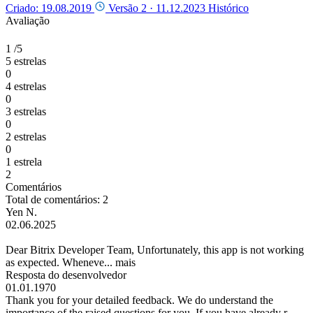
Criado: 19.08.2019
Versão 2 ·
11.12.2023
Histórico
Avaliação
1
/5
5 estrelas
0
4 estrelas
0
3 estrelas
0
2 estrelas
0
1 estrela
2
Comentários
Total de comentários: 2
Yen N.
02.06.2025
Dear Bitrix Developer Team, Unfortunately, this app is not working
as expected. Wheneve...
mais
Resposta do desenvolvedor
01.01.1970
Thank you for your detailed feedback. We do understand the
importance of the raised questions for you. If you have already r...