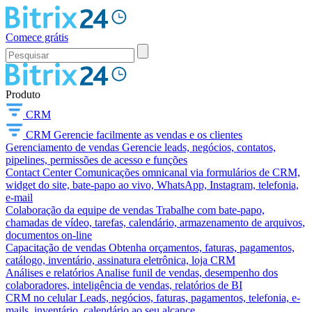
Comece grátis
Produto
CRM
CRM
Gerencie facilmente as vendas e os clientes
Gerenciamento de vendas
Gerencie leads, negócios, contatos,
pipelines, permissões de acesso e funções
Contact Center
Comunicações omnicanal via formulários de CRM,
widget do site, bate-papo ao vivo, WhatsApp, Instagram, telefonia,
e-mail
Colaboração da equipe de vendas
Trabalhe com bate-papo,
chamadas de vídeo, tarefas, calendário, armazenamento de arquivos,
documentos on-line
Capacitação de vendas
Obtenha orçamentos, faturas, pagamentos,
catálogo, inventário, assinatura eletrônica, loja CRM
Análises e relatórios
Analise funil de vendas, desempenho dos
colaboradores, inteligência de vendas, relatórios de BI
CRM no celular
Leads, negócios, faturas, pagamentos, telefonia, e-
mails, inventário, calendário ao seu alcance