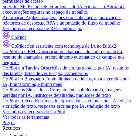
permissões de acesso
Servidor MCP
Conecte ferramentas de IA externas ao Bitrix24 e
execute ações seguras no espaço de trabalho.
Automação
Agilize as operações com solicitações, aprovações,
relatórios de despesas, RPA e automação do fluxo de trabalho
Ver todos os recursos de RH e automação
CoPilot
CoPilot
Seu assistente com tecnologia de IA no Bitrix24
CoPilot no CRM
Transcrição de chamadas de áudio para texto,
resumo de chamadas, preenchimento automático de campos nos
negócios
CoPilot em Tarefas
Descrições de tarefas geradas por IA, resumos
das tarefas, listas de verificação, comentários
CoPilot no Bate-papo
Fonte ilimitada de ideias, textos gerados por
IA, brainstorming e muito mais
CoPilot nos Sites e lojas
Copy atraente sob demanda, imagens
geradas por IA, instruções detalhadas, traduções de texto
CoPilot no Feed
Resumos de tópicos, ideias geradas por IA, edição
e criação de texto, respostas escritas por IA, tradução de texto
Ver todos os recursos do CoPilot
Ver todas as ferramentas
Preços
Recursos
Aprender