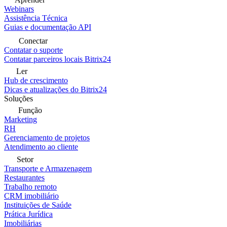
Webinars
Assistência Técnica
Guias e documentação API
Conectar
Contatar o suporte
Contatar parceiros locais Bitrix24
Ler
Hub de crescimento
Dicas e atualizações do Bitrix24
Soluções
Função
Marketing
RH
Gerenciamento de projetos
Atendimento ao cliente
Setor
Transporte e Armazenagem
Restaurantes
Trabalho remoto
CRM imobiliário
Instituições de Saúde
Prática Jurídica
Imobiliárias