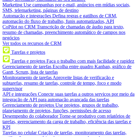
Marketing
Use campanhas por e-mail, anúncios em mídias sociais,
SMS, telemarketing, páginas de destino
Automação e integrações
Defina regras e gatilhos de CRM,
automação do fluxo de trabalho, funis automatizados, API
CoPilot no CRM
Transcrição de chamadas de áudio para texto,
resumo de chamadas, preenchimento automático de campos nos
negócios
Ver todos os recursos de CRM
Tarefas e projetos
Tarefas e projetos
Faça o trabalho com mais facilidade e rapidez
Gerenciamento de tarefas
Escolha entre quadro Kanban, gráfico de
Gantt, Scrum, lista de tarefas
Monitoramento de tarefas
Aproveite listas de verificação e
subtarefas, resumo de tarefas, controle de tempo, foco e modo
supervisor
API e integrações
Conecte suas tarefas a outros serviços por meio da
integração de API para automação avançada das tarefas
Gerenciamento de projetos
Use projetos, grupos de trabalho,
planejamento de projetos, funções, permissões de acesso
Desempenho do colaborador
Torne-se produtivo com relatórios de
tarefas, gerenciamento da carga de trabalho, eficiência das tarefas e
KPI
Tarefas no celular
Criação de tarefas, monitoramento das tarefas,