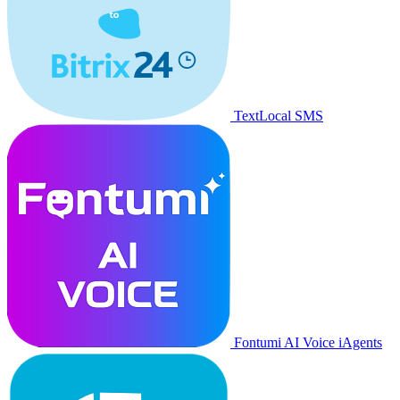
TextLocal SMS
Fontumi AI Voice iAgents