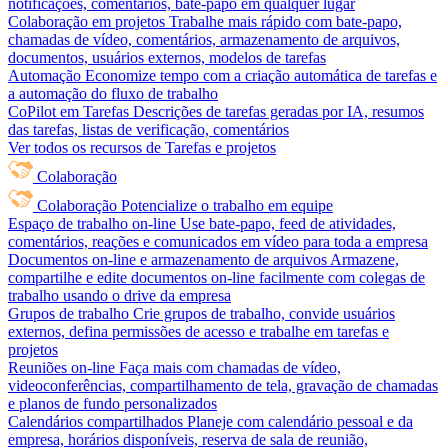
notificações, comentários, bate-papo em qualquer lugar
Colaboração em projetos
Trabalhe mais rápido com bate-papo,
chamadas de vídeo, comentários, armazenamento de arquivos,
documentos, usuários externos, modelos de tarefas
Automação
Economize tempo com a criação automática de tarefas e
a automação do fluxo de trabalho
CoPilot em Tarefas
Descrições de tarefas geradas por IA, resumos
das tarefas, listas de verificação, comentários
Ver todos os recursos de Tarefas e projetos
Colaboração
Colaboração
Potencialize o trabalho em equipe
Espaço de trabalho on-line
Use bate-papo, feed de atividades,
comentários, reações e comunicados em vídeo para toda a empresa
Documentos on-line e armazenamento de arquivos
Armazene,
compartilhe e edite documentos on-line facilmente com colegas de
trabalho usando o drive da empresa
Grupos de trabalho
Crie grupos de trabalho, convide usuários
externos, defina permissões de acesso e trabalhe em tarefas e
projetos
Reuniões on-line
Faça mais com chamadas de vídeo,
videoconferências, compartilhamento de tela, gravação de chamadas
e planos de fundo personalizados
Calendários compartilhados
Planeje com calendário pessoal e da
empresa, horários disponíveis, reserva de sala de reunião,