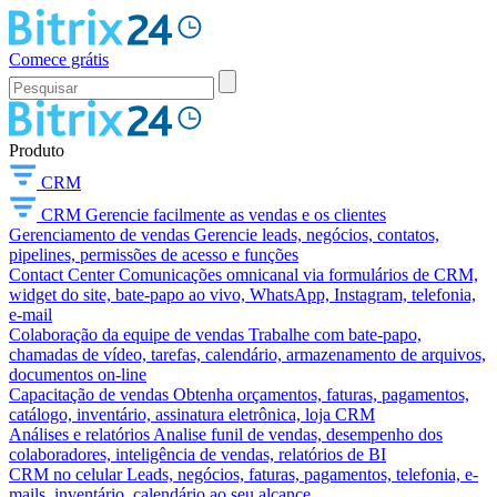
Comece grátis
Produto
CRM
CRM
Gerencie facilmente as vendas e os clientes
Gerenciamento de vendas
Gerencie leads, negócios, contatos,
pipelines, permissões de acesso e funções
Contact Center
Comunicações omnicanal via formulários de CRM,
widget do site, bate-papo ao vivo, WhatsApp, Instagram, telefonia,
e-mail
Colaboração da equipe de vendas
Trabalhe com bate-papo,
chamadas de vídeo, tarefas, calendário, armazenamento de arquivos,
documentos on-line
Capacitação de vendas
Obtenha orçamentos, faturas, pagamentos,
catálogo, inventário, assinatura eletrônica, loja CRM
Análises e relatórios
Analise funil de vendas, desempenho dos
colaboradores, inteligência de vendas, relatórios de BI
CRM no celular
Leads, negócios, faturas, pagamentos, telefonia, e-
mails, inventário, calendário ao seu alcance