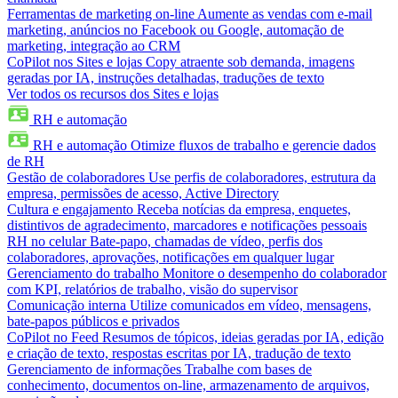
Ferramentas de marketing on-line
Aumente as vendas com e-mail
marketing, anúncios no Facebook ou Google, automação de
marketing, integração ao CRM
CoPilot nos Sites e lojas
Copy atraente sob demanda, imagens
geradas por IA, instruções detalhadas, traduções de texto
Ver todos os recursos dos Sites e lojas
RH e automação
RH e automação
Otimize fluxos de trabalho e gerencie dados
de RH
Gestão de colaboradores
Use perfis de colaboradores, estrutura da
empresa, permissões de acesso, Active Directory
Cultura e engajamento
Receba notícias da empresa, enquetes,
distintivos de agradecimento, marcadores e notificações pessoais
RH no celular
Bate-papo, chamadas de vídeo, perfis dos
colaboradores, aprovações, notificações em qualquer lugar
Gerenciamento do trabalho
Monitore o desempenho do colaborador
com KPI, relatórios de trabalho, visão do supervisor
Comunicação interna
Utilize comunicados em vídeo, mensagens,
bate-papos públicos e privados
CoPilot no Feed
Resumos de tópicos, ideias geradas por IA, edição
e criação de texto, respostas escritas por IA, tradução de texto
Gerenciamento de informações
Trabalhe com bases de
conhecimento, documentos on-line, armazenamento de arquivos,