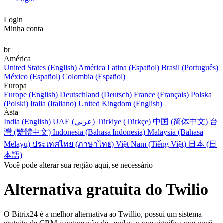
Login
Minha conta
br
América
United States (English)
América Latina (Español)
Brasil (Português)
México (Español)
Colombia (Español)
Europa
Europe (English)
Deutschland (Deutsch)
France (Français)
Polska
(Polski)
Italia (Italiano)
United Kingdom (English)
Ásia
India (English)
UAE (عربي)
Türkiye (Türkçe)
中国 (简体中文)
台
灣 (繁體中文)
Indonesia (Bahasa Indonesia)
Malaysia (Bahasa
Melayu)
ประเทศไทย (ภาษาไทย)
Việt Nam (Tiếng Việt)
日本 (日
本語)
Você pode alterar sua região aqui, se necessário
Alternativa gratuita do Twilio
O Bitrix24 é a melhor alternativa ao Twillio, possui um sistema
gratuito de CRM e automação de vendas, o que significa que você