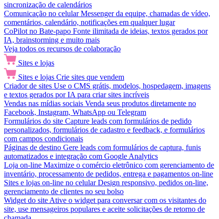
sincronização de calendários
Comunicação no celular
Messenger da equipe, chamadas de vídeo,
comentários, calendário, notificações em qualquer lugar
CoPilot no Bate-papo
Fonte ilimitada de ideias, textos gerados por
IA, brainstorming e muito mais
Veja todos os recursos de colaboração
Sites e lojas
Sites e lojas
Crie sites que vendem
Criador de sites
Use o CMS grátis, modelos, hospedagem, imagens
e textos gerados por IA para criar sites incríveis
Vendas nas mídias sociais
Venda seus produtos diretamente no
Facebook, Instagram, WhatsApp ou Telegram
Formulários do site
Capture leads com formulários de pedido
personalizados, formulários de cadastro e feedback, e formulários
com campos condicionais
Páginas de destino
Gere leads com formulários de captura, funis
automatizados e integração com Google Analytics
Loja on-line
Maximize o comércio eletrônico com gerenciamento de
inventário, processamento de pedidos, entrega e pagamentos on-line
Sites e lojas on-line no celular
Design responsivo, pedidos on-line,
gerenciamento de clientes no seu bolso
Widget do site
Ative o widget para conversar com os visitantes do
site, use mensageiros populares e aceite solicitações de retorno de
chamada