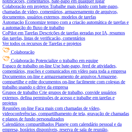
notificações, comentários, bate-papo em qualquer lugar
Colaboração em projetos
Trabalhe mais rápido com bate-papo,
chamadas de vídeo, comentários, armazenamento de arquivos,
documentos, usuários externos, modelos de tarefas
Automação
Economize tempo com a criação automática de tarefas e
a automação do fluxo de trabalho
CoPilot em Tarefas
Descrições de tarefas geradas por IA, resumos
das tarefas, listas de verificação, comentários
Ver todos os recursos de Tarefas e projetos
Colaboração
Colaboração
Potencialize o trabalho em equipe
Espaço de trabalho on-line
Use bate-papo, feed de atividades,
comentários, reações e comunicados em vídeo para toda a empresa
Documentos on-line e armazenamento de arquivos
Armazene,
compartilhe e edite documentos on-line facilmente com colegas de
trabalho usando o drive da empresa
Grupos de trabalho
Crie grupos de trabalho, convide usuários
externos, defina permissões de acesso e trabalhe em tarefas e
projetos
Reuniões on-line
Faça mais com chamadas de vídeo,
videoconferências, compartilhamento de tela, gravação de chamadas
e planos de fundo personalizados
Calendários compartilhados
Planeje com calendário pessoal e da
empresa, horários disponíveis, reserva de sala de reunião,