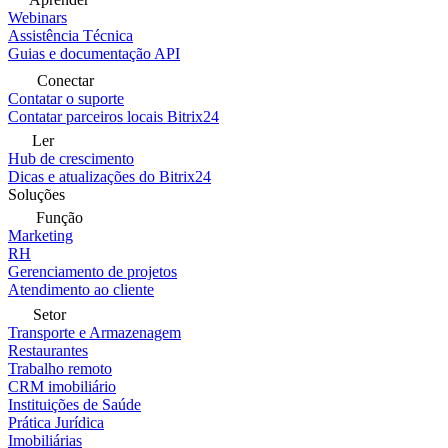
Webinars
Assistência Técnica
Guias e documentação API
Conectar
Contatar o suporte
Contatar parceiros locais Bitrix24
Ler
Hub de crescimento
Dicas e atualizações do Bitrix24
Soluções
Função
Marketing
RH
Gerenciamento de projetos
Atendimento ao cliente
Setor
Transporte e Armazenagem
Restaurantes
Trabalho remoto
CRM imobiliário
Instituições de Saúde
Prática Jurídica
Imobiliárias