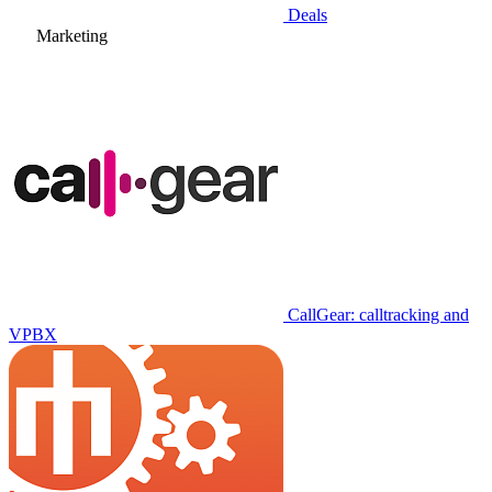
Deals
Marketing
CallGear: calltracking and
VPBX