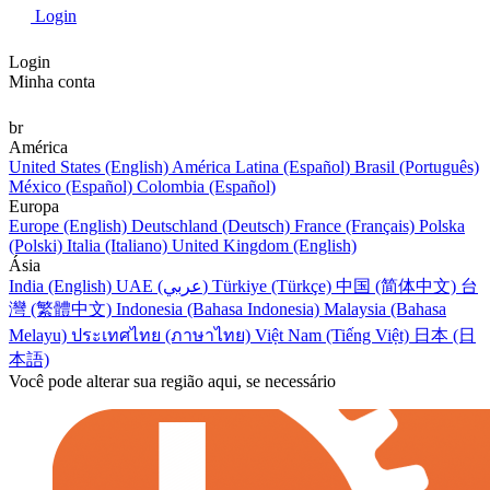
Login
Login
Minha conta
br
América
United States (English)
América Latina (Español)
Brasil (Português)
México (Español)
Colombia (Español)
Europa
Europe (English)
Deutschland (Deutsch)
France (Français)
Polska
(Polski)
Italia (Italiano)
United Kingdom (English)
Ásia
India (English)
UAE (عربي)
Türkiye (Türkçe)
中国 (简体中文)
台
灣 (繁體中文)
Indonesia (Bahasa Indonesia)
Malaysia (Bahasa
Melayu)
ประเทศไทย (ภาษาไทย)
Việt Nam (Tiếng Việt)
日本 (日
本語)
Você pode alterar sua região aqui, se necessário