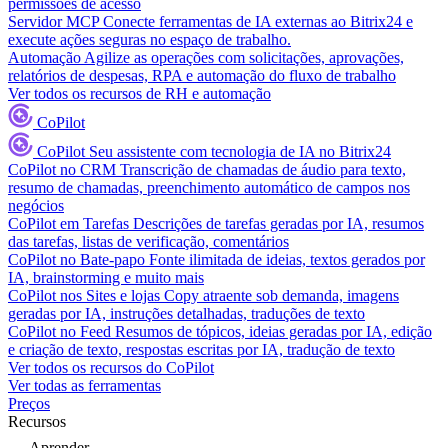
permissões de acesso
Servidor MCP
Conecte ferramentas de IA externas ao Bitrix24 e
execute ações seguras no espaço de trabalho.
Automação
Agilize as operações com solicitações, aprovações,
relatórios de despesas, RPA e automação do fluxo de trabalho
Ver todos os recursos de RH e automação
CoPilot
CoPilot
Seu assistente com tecnologia de IA no Bitrix24
CoPilot no CRM
Transcrição de chamadas de áudio para texto,
resumo de chamadas, preenchimento automático de campos nos
negócios
CoPilot em Tarefas
Descrições de tarefas geradas por IA, resumos
das tarefas, listas de verificação, comentários
CoPilot no Bate-papo
Fonte ilimitada de ideias, textos gerados por
IA, brainstorming e muito mais
CoPilot nos Sites e lojas
Copy atraente sob demanda, imagens
geradas por IA, instruções detalhadas, traduções de texto
CoPilot no Feed
Resumos de tópicos, ideias geradas por IA, edição
e criação de texto, respostas escritas por IA, tradução de texto
Ver todos os recursos do CoPilot
Ver todas as ferramentas
Preços
Recursos
Aprender