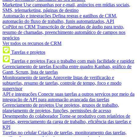
Marketing
Use campanhas por e-mail, anúncios em mídias sociais,
SMS, telemarketing, páginas de destino
Automação e integrações
Defina regras e gatilhos de CRM,
automação do fluxo de trabalho, funis automatizados, API
CoPilot no CRM
Transcrição de chamadas de áudio para texto,
resumo de chamadas, preenchimento automático de campos nos
negócios
Ver todos os recursos de CRM
Tarefas e projetos
Tarefas e projetos
Faça o trabalho com mais facilidade e rapidez
Gerenciamento de tarefas
Escolha entre quadro Kanban, gráfico de
Gantt, Scrum, lista de tarefas
Monitoramento de tarefas
Aproveite listas de verificação e
subtarefas, resumo de tarefas, controle de tempo, foco e modo
supervisor
API e integrações
Conecte suas tarefas a outros serviços por meio da
integração de API para automação avançada das tarefas
Gerenciamento de projetos
Use projetos, grupos de trabalho,
planejamento de projetos, funções, permissões de acesso
Desempenho do colaborador
Torne-se produtivo com relatórios de
tarefas, gerenciamento da carga de trabalho, eficiência das tarefas e
KPI
Tarefas no celular
Criação de tarefas, monitoramento das tarefas,