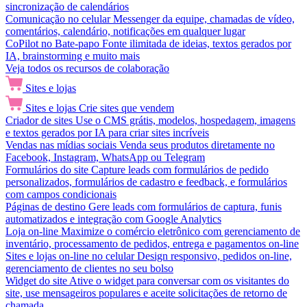
sincronização de calendários
Comunicação no celular
Messenger da equipe, chamadas de vídeo,
comentários, calendário, notificações em qualquer lugar
CoPilot no Bate-papo
Fonte ilimitada de ideias, textos gerados por
IA, brainstorming e muito mais
Veja todos os recursos de colaboração
Sites e lojas
Sites e lojas
Crie sites que vendem
Criador de sites
Use o CMS grátis, modelos, hospedagem, imagens
e textos gerados por IA para criar sites incríveis
Vendas nas mídias sociais
Venda seus produtos diretamente no
Facebook, Instagram, WhatsApp ou Telegram
Formulários do site
Capture leads com formulários de pedido
personalizados, formulários de cadastro e feedback, e formulários
com campos condicionais
Páginas de destino
Gere leads com formulários de captura, funis
automatizados e integração com Google Analytics
Loja on-line
Maximize o comércio eletrônico com gerenciamento de
inventário, processamento de pedidos, entrega e pagamentos on-line
Sites e lojas on-line no celular
Design responsivo, pedidos on-line,
gerenciamento de clientes no seu bolso
Widget do site
Ative o widget para conversar com os visitantes do
site, use mensageiros populares e aceite solicitações de retorno de
chamada