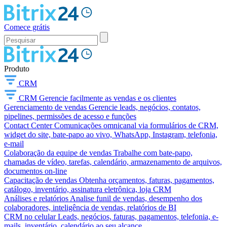
Comece grátis
Produto
CRM
CRM
Gerencie facilmente as vendas e os clientes
Gerenciamento de vendas
Gerencie leads, negócios, contatos,
pipelines, permissões de acesso e funções
Contact Center
Comunicações omnicanal via formulários de CRM,
widget do site, bate-papo ao vivo, WhatsApp, Instagram, telefonia,
e-mail
Colaboração da equipe de vendas
Trabalhe com bate-papo,
chamadas de vídeo, tarefas, calendário, armazenamento de arquivos,
documentos on-line
Capacitação de vendas
Obtenha orçamentos, faturas, pagamentos,
catálogo, inventário, assinatura eletrônica, loja CRM
Análises e relatórios
Analise funil de vendas, desempenho dos
colaboradores, inteligência de vendas, relatórios de BI
CRM no celular
Leads, negócios, faturas, pagamentos, telefonia, e-
mails, inventário, calendário ao seu alcance