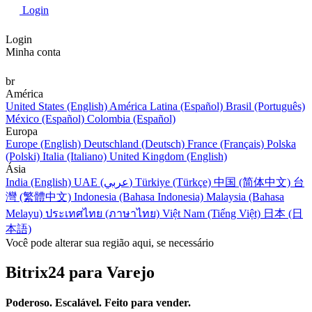
Login
Login
Minha conta
br
América
United States (English)
América Latina (Español)
Brasil (Português)
México (Español)
Colombia (Español)
Europa
Europe (English)
Deutschland (Deutsch)
France (Français)
Polska
(Polski)
Italia (Italiano)
United Kingdom (English)
Ásia
India (English)
UAE (عربي)
Türkiye (Türkçe)
中国 (简体中文)
台
灣 (繁體中文)
Indonesia (Bahasa Indonesia)
Malaysia (Bahasa
Melayu)
ประเทศไทย (ภาษาไทย)
Việt Nam (Tiếng Việt)
日本 (日
本語)
Você pode alterar sua região aqui, se necessário
Bitrix24 para Varejo
Poderoso. Escalável. Feito para vender.