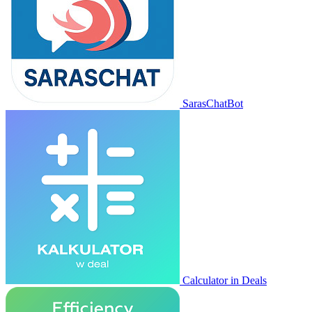
SarasChatBot
Calculator in Deals