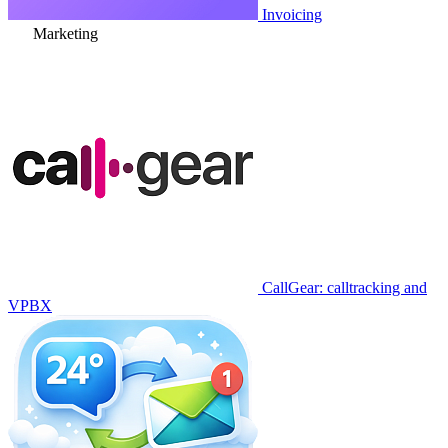
Invoicing
Marketing
CallGear: calltracking and
VPBX