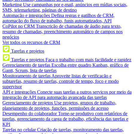
Marketing
Use campanhas por e-mail, anúncios em mídias sociais,
SMS, telemarketing, páginas de destino
Automação e integrações
Defina regras e gatilhos de CRM,
automação do fluxo de trabalho, funis automatizados, API
CoPilot no CRM
Transcrição de chamadas de áudio para texto,
resumo de chamadas, preenchimento automático de campos nos
negócios
Ver todos os recursos de CRM
Tarefas e projetos
Tarefas e projetos
Faça o trabalho com mais facilidade e rapidez
Gerenciamento de tarefas
Escolha entre quadro Kanban, gráfico de
Gantt, Scrum, lista de tarefas
Monitoramento de tarefas
Aproveite listas de verificação e
subtarefas, resumo de tarefas, controle de tempo, foco e modo
supervisor
API e integrações
Conecte suas tarefas a outros serviços por meio da
integração de API para automação avançada das tarefas
Gerenciamento de projetos
Use projetos, grupos de trabalho,
planejamento de projetos, funções, permissões de acesso
Desempenho do colaborador
Torne-se produtivo com relatórios de
tarefas, gerenciamento da carga de trabalho, eficiência das tarefas e
KPI
Tarefas no celular
Criação de tarefas, monitoramento das tarefas,