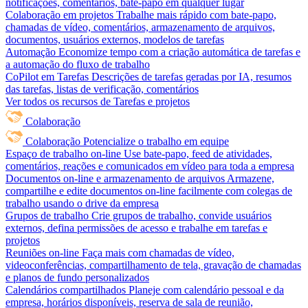
notificações, comentários, bate-papo em qualquer lugar
Colaboração em projetos
Trabalhe mais rápido com bate-papo,
chamadas de vídeo, comentários, armazenamento de arquivos,
documentos, usuários externos, modelos de tarefas
Automação
Economize tempo com a criação automática de tarefas e
a automação do fluxo de trabalho
CoPilot em Tarefas
Descrições de tarefas geradas por IA, resumos
das tarefas, listas de verificação, comentários
Ver todos os recursos de Tarefas e projetos
Colaboração
Colaboração
Potencialize o trabalho em equipe
Espaço de trabalho on-line
Use bate-papo, feed de atividades,
comentários, reações e comunicados em vídeo para toda a empresa
Documentos on-line e armazenamento de arquivos
Armazene,
compartilhe e edite documentos on-line facilmente com colegas de
trabalho usando o drive da empresa
Grupos de trabalho
Crie grupos de trabalho, convide usuários
externos, defina permissões de acesso e trabalhe em tarefas e
projetos
Reuniões on-line
Faça mais com chamadas de vídeo,
videoconferências, compartilhamento de tela, gravação de chamadas
e planos de fundo personalizados
Calendários compartilhados
Planeje com calendário pessoal e da
empresa, horários disponíveis, reserva de sala de reunião,