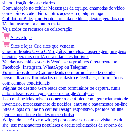
sincronização de calendários
Comunicação no celular
Messenger da equipe, chamadas de vídeo,
comentários, calendário, notificações em qualquer lugar
CoPilot no Bate-papo
Fonte ilimitada de ideias, textos gerados por
IA, brainstorming e muito mais
Veja todos os recursos de colaboração
Sites e lojas
Sites e lojas
Crie sites que vendem
Criador de sites
Use o CMS grátis, modelos, hospedagem, imagens
e textos gerados por IA para criar sites incríveis
Vendas nas mídias sociais
Venda seus produtos diretamente no
Facebook, Instagram, WhatsApp ou Telegram
Formulários do site
Capture leads com formulários de pedido
personalizados, formulários de cadastro e feedback, e formulários
com campos condicionais
Páginas de destino
Gere leads com formulários de captura, funis
automatizados e integração com Google Analytics
Loja on-line
Maximize o comércio eletrônico com gerenciamento de
inventário, processamento de pedidos, entrega e pagamentos on-line
Sites e lojas on-line no celular
Design responsivo, pedidos on-line,
gerenciamento de clientes no seu bolso
Widget do site
Ative o widget para conversar com os visitantes do
site, use mensageiros populares e aceite solicitações de retorno de
chamada