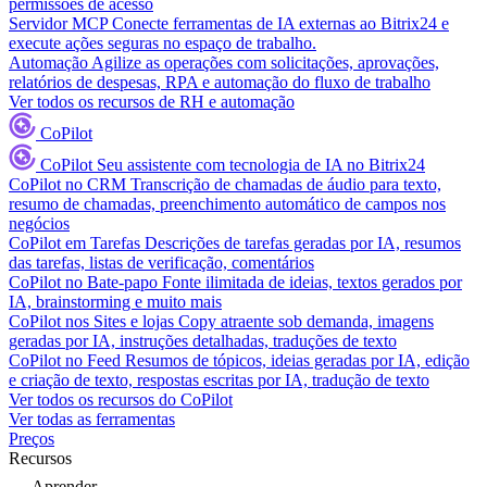
permissões de acesso
Servidor MCP
Conecte ferramentas de IA externas ao Bitrix24 e
execute ações seguras no espaço de trabalho.
Automação
Agilize as operações com solicitações, aprovações,
relatórios de despesas, RPA e automação do fluxo de trabalho
Ver todos os recursos de RH e automação
CoPilot
CoPilot
Seu assistente com tecnologia de IA no Bitrix24
CoPilot no CRM
Transcrição de chamadas de áudio para texto,
resumo de chamadas, preenchimento automático de campos nos
negócios
CoPilot em Tarefas
Descrições de tarefas geradas por IA, resumos
das tarefas, listas de verificação, comentários
CoPilot no Bate-papo
Fonte ilimitada de ideias, textos gerados por
IA, brainstorming e muito mais
CoPilot nos Sites e lojas
Copy atraente sob demanda, imagens
geradas por IA, instruções detalhadas, traduções de texto
CoPilot no Feed
Resumos de tópicos, ideias geradas por IA, edição
e criação de texto, respostas escritas por IA, tradução de texto
Ver todos os recursos do CoPilot
Ver todas as ferramentas
Preços
Recursos
Aprender