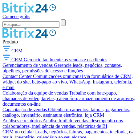
Comece grátis
Produto
CRM
CRM
Gerencie facilmente as vendas e os clientes
Gerenciamento de vendas
Gerencie leads, negócios, contatos,
pipelines, permissões de acesso e funções
Contact Center
Comunicações omnicanal via formulários de CRM,
widget do site, bate-papo ao vivo, WhatsApp, Instagram, telefonia,
e-mail
Colaboração da equipe de vendas
Trabalhe com bate-papo,
chamadas de vídeo, tarefas, calendário, armazenamento de arquivos,
documentos on-line
Capacitação de vendas
Obtenha orçamentos, faturas, pagamentos,
catálogo, inventário, assinatura eletrônica, loja CRM
Análises e relatórios
Analise funil de vendas, desempenho dos
colaboradores, inteligência de vendas, relatórios de BI
CRM no celular
Leads, negócios, faturas, pagamentos, telefonia, e-
mails, inventário, calendário ao seu alcance