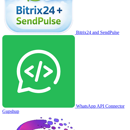
Bitrix24 and SendPulse
WhatsApp API Connector
Gupshup