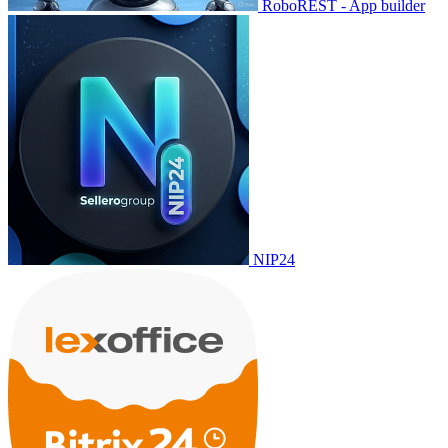
RoboREST - App builder
NIP24