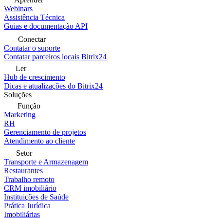
Webinars
Assistência Técnica
Guias e documentação API
Conectar
Contatar o suporte
Contatar parceiros locais Bitrix24
Ler
Hub de crescimento
Dicas e atualizações do Bitrix24
Soluções
Função
Marketing
RH
Gerenciamento de projetos
Atendimento ao cliente
Setor
Transporte e Armazenagem
Restaurantes
Trabalho remoto
CRM imobiliário
Instituições de Saúde
Prática Jurídica
Imobiliárias