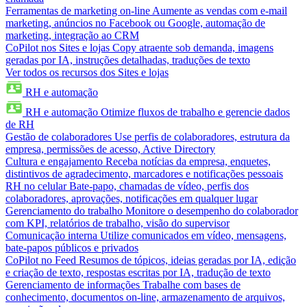
Ferramentas de marketing on-line
Aumente as vendas com e-mail
marketing, anúncios no Facebook ou Google, automação de
marketing, integração ao CRM
CoPilot nos Sites e lojas
Copy atraente sob demanda, imagens
geradas por IA, instruções detalhadas, traduções de texto
Ver todos os recursos dos Sites e lojas
RH e automação
RH e automação
Otimize fluxos de trabalho e gerencie dados
de RH
Gestão de colaboradores
Use perfis de colaboradores, estrutura da
empresa, permissões de acesso, Active Directory
Cultura e engajamento
Receba notícias da empresa, enquetes,
distintivos de agradecimento, marcadores e notificações pessoais
RH no celular
Bate-papo, chamadas de vídeo, perfis dos
colaboradores, aprovações, notificações em qualquer lugar
Gerenciamento do trabalho
Monitore o desempenho do colaborador
com KPI, relatórios de trabalho, visão do supervisor
Comunicação interna
Utilize comunicados em vídeo, mensagens,
bate-papos públicos e privados
CoPilot no Feed
Resumos de tópicos, ideias geradas por IA, edição
e criação de texto, respostas escritas por IA, tradução de texto
Gerenciamento de informações
Trabalhe com bases de
conhecimento, documentos on-line, armazenamento de arquivos,