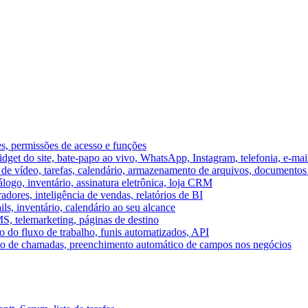
es, permissões de acesso e funções
et do site, bate-papo ao vivo, WhatsApp, Instagram, telefonia, e-mai
e vídeo, tarefas, calendário, armazenamento de arquivos, documentos 
logo, inventário, assinatura eletrônica, loja CRM
dores, inteligência de vendas, relatórios de BI
ils, inventário, calendário ao seu alcance
S, telemarketing, páginas de destino
 do fluxo de trabalho, funis automatizados, API
umo de chamadas, preenchimento automático de campos nos negócios