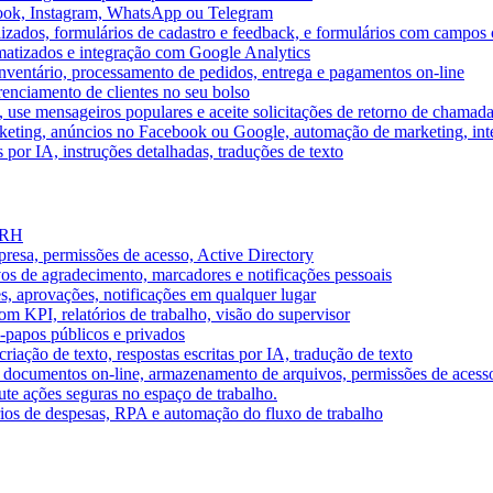
book, Instagram, WhatsApp ou Telegram
izados, formulários de cadastro e feedback, e formulários com campos 
omatizados e integração com Google Analytics
ventário, processamento de pedidos, entrega e pagamentos on-line
renciamento de clientes no seu bolso
e, use mensageiros populares e aceite solicitações de retorno de chamad
keting, anúncios no Facebook ou Google, automação de marketing, i
por IA, instruções detalhadas, traduções de texto
e RH
presa, permissões de acesso, Active Directory
vos de agradecimento, marcadores e notificações pessoais
s, aprovações, notificações em qualquer lugar
 KPI, relatórios de trabalho, visão do supervisor
-papos públicos e privados
riação de texto, respostas escritas por IA, tradução de texto
 documentos on-line, armazenamento de arquivos, permissões de acess
ute ações seguras no espaço de trabalho.
órios de despesas, RPA e automação do fluxo de trabalho