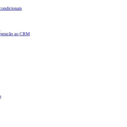
condicionais
a
ntegração ao CRM
o