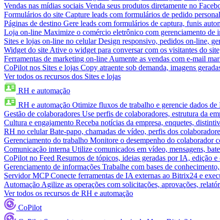
Vendas nas mídias sociais
Venda seus produtos diretamente no Face
Formulários do site
Capture leads com formulários de pedido personal
Páginas de destino
Gere leads com formulários de captura, funis aut
Loja on-line
Maximize o comércio eletrônico com gerenciamento de in
Sites e lojas on-line no celular
Design responsivo, pedidos on-line, ge
Widget do site
Ative o widget para conversar com os visitantes do sit
Ferramentas de marketing on-line
Aumente as vendas com e-mail mar
CoPilot nos Sites e lojas
Copy atraente sob demanda, imagens geradas 
Ver todos os recursos dos Sites e lojas
RH e automação
RH e automação
Otimize fluxos de trabalho e gerencie dados d
Gestão de colaboradores
Use perfis de colaboradores, estrutura da em
Cultura e engajamento
Receba notícias da empresa, enquetes, distinti
RH no celular
Bate-papo, chamadas de vídeo, perfis dos colaboradore
Gerenciamento do trabalho
Monitore o desempenho do colaborador com
Comunicação interna
Utilize comunicados em vídeo, mensagens, bate
CoPilot no Feed
Resumos de tópicos, ideias geradas por IA, edição e c
Gerenciamento de informações
Trabalhe com bases de conhecimento,
Servidor MCP
Conecte ferramentas de IA externas ao Bitrix24 e exec
Automação
Agilize as operações com solicitações, aprovações, relat
Ver todos os recursos de RH e automação
CoPilot