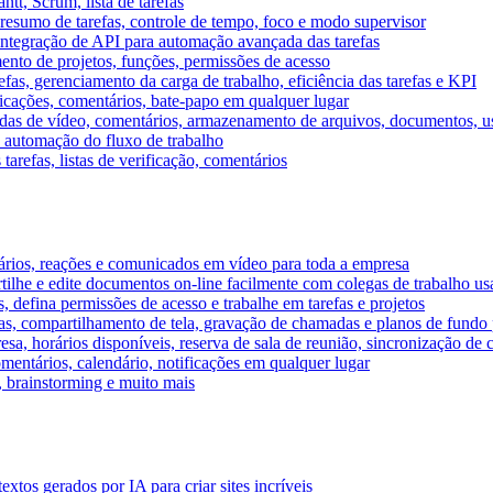
tt, Scrum, lista de tarefas
, resumo de tarefas, controle de tempo, foco e modo supervisor
 integração de API para automação avançada das tarefas
mento de projetos, funções, permissões de acesso
efas, gerenciamento da carga de trabalho, eficiência das tarefas e KPI
ficações, comentários, bate-papo em qualquer lugar
as de vídeo, comentários, armazenamento de arquivos, documentos, usu
 automação do fluxo de trabalho
tarefas, listas de verificação, comentários
ários, reações e comunicados em vídeo para toda a empresa
ilhe e edite documentos on-line facilmente com colegas de trabalho us
, defina permissões de acesso e trabalhe em tarefas e projetos
s, compartilhamento de tela, gravação de chamadas e planos de fundo 
sa, horários disponíveis, reserva de sala de reunião, sincronização de 
entários, calendário, notificações em qualquer lugar
A, brainstorming e muito mais
tos gerados por IA para criar sites incríveis