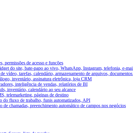
es, permissões de acesso e funções
et do site, bate-papo ao vivo, WhatsApp, Instagram, telefonia, e-mai
e vídeo, tarefas, calendário, armazenamento de arquivos, documentos 
logo, inventário, assinatura eletrônica, loja CRM
dores, inteligência de vendas, relatórios de BI
ils, inventário, calendário ao seu alcance
S, telemarketing, páginas de destino
 do fluxo de trabalho, funis automatizados, API
umo de chamadas, preenchimento automático de campos nos negócios