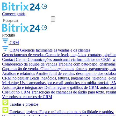
Comece grátis
Produto
CRM
CRM
Gerencie facilmente as vendas e os clientes
Gerenciamento de vendas
Gerencie leads, negócios, contatos, pipelin
Contact Center
Comunicações omnicanal via formulários de CRM, widg
Colaboração da equipe de vendas
Trabalhe com bate-papo, chamadas d
Capacitação de vendas
Obtenha orçamentos, faturas, pagamentos, catá
Análises e relatórios
Analise funil de vendas, desempenho dos colabora
CRM no celular
Leads, negócios, faturas, pagamentos, telefonia, e-ma
Marketing
Use campanhas por e-mail, anúncios em mídias sociais, SM
Automação e integrações
Defina regras e gatilhos de CRM, automação
CoPilot no CRM
Transcrição de chamadas de áudio para texto, res
Ver todos os recursos de CRM
Tarefas e projetos
Tarefas e projetos
Faça o trabalho com mais facilidade e rapidez