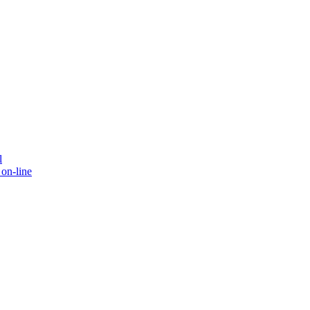
l
on-line