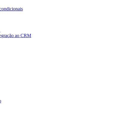
condicionais
a
ntegração ao CRM
o