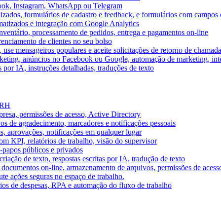
book, Instagram, WhatsApp ou Telegram
izados, formulários de cadastro e feedback, e formulários com campos 
omatizados e integração com Google Analytics
ventário, processamento de pedidos, entrega e pagamentos on-line
renciamento de clientes no seu bolso
e, use mensageiros populares e aceite solicitações de retorno de chamad
keting, anúncios no Facebook ou Google, automação de marketing, i
por IA, instruções detalhadas, traduções de texto
e RH
presa, permissões de acesso, Active Directory
vos de agradecimento, marcadores e notificações pessoais
s, aprovações, notificações em qualquer lugar
 KPI, relatórios de trabalho, visão do supervisor
-papos públicos e privados
riação de texto, respostas escritas por IA, tradução de texto
 documentos on-line, armazenamento de arquivos, permissões de acess
ute ações seguras no espaço de trabalho.
órios de despesas, RPA e automação do fluxo de trabalho