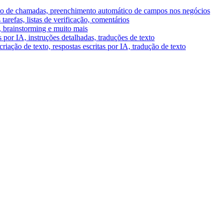
umo de chamadas, preenchimento automático de campos nos negócios
tarefas, listas de verificação, comentários
A, brainstorming e muito mais
por IA, instruções detalhadas, traduções de texto
riação de texto, respostas escritas por IA, tradução de texto