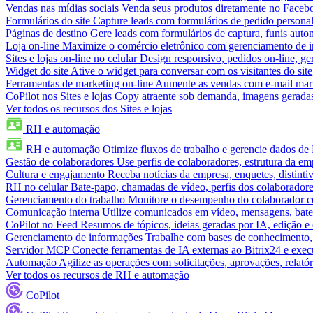
Vendas nas mídias sociais
Venda seus produtos diretamente no Face
Formulários do site
Capture leads com formulários de pedido personal
Páginas de destino
Gere leads com formulários de captura, funis aut
Loja on-line
Maximize o comércio eletrônico com gerenciamento de in
Sites e lojas on-line no celular
Design responsivo, pedidos on-line, ge
Widget do site
Ative o widget para conversar com os visitantes do sit
Ferramentas de marketing on-line
Aumente as vendas com e-mail mar
CoPilot nos Sites e lojas
Copy atraente sob demanda, imagens geradas 
Ver todos os recursos dos Sites e lojas
RH e automação
RH e automação
Otimize fluxos de trabalho e gerencie dados d
Gestão de colaboradores
Use perfis de colaboradores, estrutura da em
Cultura e engajamento
Receba notícias da empresa, enquetes, distinti
RH no celular
Bate-papo, chamadas de vídeo, perfis dos colaboradore
Gerenciamento do trabalho
Monitore o desempenho do colaborador com
Comunicação interna
Utilize comunicados em vídeo, mensagens, bate
CoPilot no Feed
Resumos de tópicos, ideias geradas por IA, edição e c
Gerenciamento de informações
Trabalhe com bases de conhecimento,
Servidor MCP
Conecte ferramentas de IA externas ao Bitrix24 e exec
Automação
Agilize as operações com solicitações, aprovações, relat
Ver todos os recursos de RH e automação
CoPilot