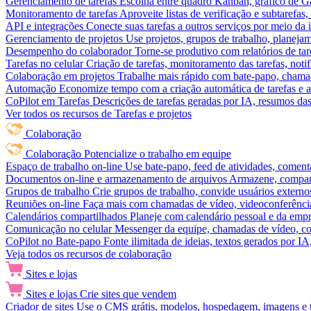
Gerenciamento de tarefas
Escolha entre quadro Kanban, gráfico de Gan
Monitoramento de tarefas
Aproveite listas de verificação e subtarefas
API e integrações
Conecte suas tarefas a outros serviços por meio da
Gerenciamento de projetos
Use projetos, grupos de trabalho, planeja
Desempenho do colaborador
Torne-se produtivo com relatórios de tar
Tarefas no celular
Criação de tarefas, monitoramento das tarefas, noti
Colaboração em projetos
Trabalhe mais rápido com bate-papo, chamad
Automação
Economize tempo com a criação automática de tarefas e a
CoPilot em Tarefas
Descrições de tarefas geradas por IA, resumos das 
Ver todos os recursos de Tarefas e projetos
Colaboração
Colaboração
Potencialize o trabalho em equipe
Espaço de trabalho on-line
Use bate-papo, feed de atividades, coment
Documentos on-line e armazenamento de arquivos
Armazene, compart
Grupos de trabalho
Crie grupos de trabalho, convide usuários externos
Reuniões on-line
Faça mais com chamadas de vídeo, videoconferência
Calendários compartilhados
Planeje com calendário pessoal e da empre
Comunicação no celular
Messenger da equipe, chamadas de vídeo, com
CoPilot no Bate-papo
Fonte ilimitada de ideias, textos gerados por I
Veja todos os recursos de colaboração
Sites e lojas
Sites e lojas
Crie sites que vendem
Criador de sites
Use o CMS grátis, modelos, hospedagem, imagens e tex