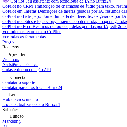
CoPilot
Seu assistente com tecnologia de IA no Bitrix24
CoPilot no CRM
Transcrição de chamadas de áudio para texto, res
CoPilot em Tarefas
Descrições de tarefas geradas por IA, resumos das 
CoPilot no Bate-papo
Fonte ilimitada de ideias, textos gerados por I
CoPilot nos Sites e lojas
Copy atraente sob demanda, imagens geradas 
CoPilot no Feed
Resumos de tópicos, ideias geradas por IA, edição e c
Ver todos os recursos do CoPilot
Ver todas as ferramentas
Preços
Recursos
Aprender
Webinars
Assistência Técnica
Guias e documentação API
Conectar
Contatar o suporte
Contatar parceiros locais Bitrix24
Ler
Hub de crescimento
Dicas e atualizações do Bitrix24
Soluções
Função
Marketing
RH