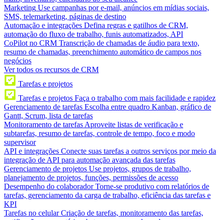
Marketing
Use campanhas por e-mail, anúncios em mídias sociais,
SMS, telemarketing, páginas de destino
Automação e integrações
Defina regras e gatilhos de CRM,
automação do fluxo de trabalho, funis automatizados, API
CoPilot no CRM
Transcrição de chamadas de áudio para texto,
resumo de chamadas, preenchimento automático de campos nos
negócios
Ver todos os recursos de CRM
Tarefas e projetos
Tarefas e projetos
Faça o trabalho com mais facilidade e rapidez
Gerenciamento de tarefas
Escolha entre quadro Kanban, gráfico de
Gantt, Scrum, lista de tarefas
Monitoramento de tarefas
Aproveite listas de verificação e
subtarefas, resumo de tarefas, controle de tempo, foco e modo
supervisor
API e integrações
Conecte suas tarefas a outros serviços por meio da
integração de API para automação avançada das tarefas
Gerenciamento de projetos
Use projetos, grupos de trabalho,
planejamento de projetos, funções, permissões de acesso
Desempenho do colaborador
Torne-se produtivo com relatórios de
tarefas, gerenciamento da carga de trabalho, eficiência das tarefas e
KPI
Tarefas no celular
Criação de tarefas, monitoramento das tarefas,