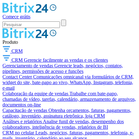
Comece grátis
Produto
CRM
CRM
Gerencie facilmente as vendas e os clientes
Gerenciamento de vendas
Gerencie leads, negócios, contatos,
pipelines, permissões de acesso e funções
Contact Center
Comunicações omnicanal via formulários de CRM,
widget do site, bate-papo ao vivo, WhatsApp, Instagram, telefonia,
e-mail
Colaboração da equipe de vendas
Trabalhe com bate-papo,
chamadas de vídeo, tarefas, calendário, armazenamento de arquivos,
documentos on-line
Capacitação de vendas
Obtenha orçamentos, faturas, pagamentos,
catálogo, inventário, assinatura eletrônica, loja CRM
Análises e relatórios
Analise funil de vendas, desempenho dos
colaboradores, inteligência de vendas, relatórios de BI
CRM no celular
Leads, negócios, faturas, pagamentos, telefonia, e-
mails, inventário, calendário ao seu alcance