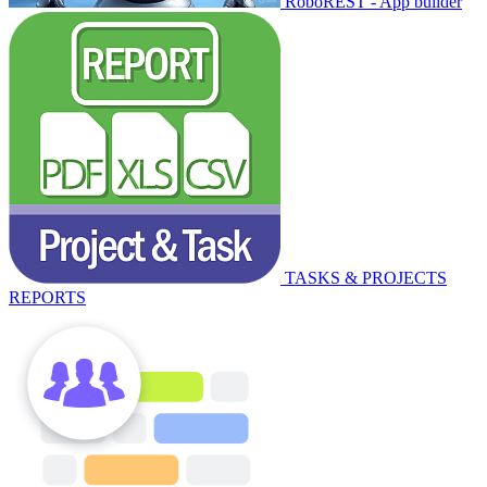
RoboREST - App builder
TASKS & PROJECTS
REPORTS