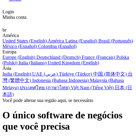
Login
Minha conta
br
América
United States (English)
América Latina (Español)
Brasil (Português)
México (Español)
Colombia (Español)
Europa
Europe (English)
Deutschland (Deutsch)
France (Français)
Polska
(Polski)
Italia (Italiano)
United Kingdom (English)
Ásia
India (English)
UAE (عربي)
Türkiye (Türkçe)
中国 (简体中文)
台
灣 (繁體中文)
Indonesia (Bahasa Indonesia)
Malaysia (Bahasa
Melayu)
ประเทศไทย (ภาษาไทย)
Việt Nam (Tiếng Việt)
日本 (日
本語)
Você pode alterar sua região aqui, se necessário
O único software de negócios
que você precisa