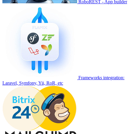
RoboREST - App builder
Frameworks integration:
Laravel, Symfony, Yii, RoR, etc