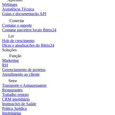
Webinars
Assistência Técnica
Guias e documentação API
Conectar
Contatar o suporte
Contatar parceiros locais Bitrix24
Ler
Hub de crescimento
Dicas e atualizações do Bitrix24
Soluções
Função
Marketing
RH
Gerenciamento de projetos
Atendimento ao cliente
Setor
Transporte e Armazenagem
Restaurantes
Trabalho remoto
CRM imobiliário
Instituições de Saúde
Prática Jurídica
Imobiliárias