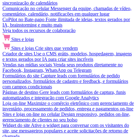
sincronização de calendários
Comunicação no celular
Messenger da equipe, chamadas de vídeo,
comentários, calendário, notificações em qualquer lugar
CoPilot no Bate-papo
Fonte ilimitada de ideias, textos gerados por
IA, brainstorming e muito mais
Veja todos os recursos de colaboração
Sites e lojas
Sites e lojas
Crie sites que vendem
Criador de sites
Use o CMS grátis, modelos, hospedagem, imagens
e textos gerados por IA para criar sites incríveis
Vendas nas mídias sociais
Venda seus produtos diretamente no
Facebook, Instagram, WhatsApp ou Telegram
Formulários do site
Capture leads com formulários de pedido
personalizados, formulários de cadastro e feedback, e formulários
com campos condicionais
Páginas de destino
Gere leads com formulários de captura, funis
automatizados e integração com Google Analytics
Loja on-line
Maximize o comércio eletrônico com gerenciamento de
inventário, processamento de pedidos, entrega e pagamentos on-line
Sites e lojas on-line no celular
Design responsivo, pedidos on-line,
gerenciamento de clientes no seu bolso
Widget do site
Ative o widget para conversar com os visitantes do
site, use mensageiros populares e aceite solicitações de retorno de
chamada