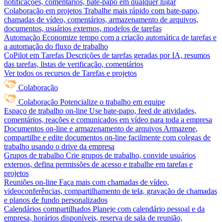
notificações, comentários, bate-papo em qualquer lugar
Colaboração em projetos
Trabalhe mais rápido com bate-papo,
chamadas de vídeo, comentários, armazenamento de arquivos,
documentos, usuários externos, modelos de tarefas
Automação
Economize tempo com a criação automática de tarefas e
a automação do fluxo de trabalho
CoPilot em Tarefas
Descrições de tarefas geradas por IA, resumos
das tarefas, listas de verificação, comentários
Ver todos os recursos de Tarefas e projetos
Colaboração
Colaboração
Potencialize o trabalho em equipe
Espaço de trabalho on-line
Use bate-papo, feed de atividades,
comentários, reações e comunicados em vídeo para toda a empresa
Documentos on-line e armazenamento de arquivos
Armazene,
compartilhe e edite documentos on-line facilmente com colegas de
trabalho usando o drive da empresa
Grupos de trabalho
Crie grupos de trabalho, convide usuários
externos, defina permissões de acesso e trabalhe em tarefas e
projetos
Reuniões on-line
Faça mais com chamadas de vídeo,
videoconferências, compartilhamento de tela, gravação de chamadas
e planos de fundo personalizados
Calendários compartilhados
Planeje com calendário pessoal e da
empresa, horários disponíveis, reserva de sala de reunião,