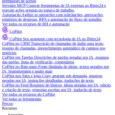
permissões de acesso
Servidor MCP
Conecte ferramentas de IA externas ao Bitrix24 e
execute ações seguras no espaço de trabalho.
Automação
Agilize as operações com solicitações, aprovações,
relatórios de despesas, RPA e automação do fluxo de trabalho
Ver todos os recursos de RH e automação
CoPilot
CoPilot
Seu assistente com tecnologia de IA no Bitrix24
CoPilot no CRM
Transcrição de chamadas de áudio para texto,
resumo de chamadas, preenchimento automático de campos nos
negócios
CoPilot em Tarefas
Descrições de tarefas geradas por IA, resumos
das tarefas, listas de verificação, comentários
CoPilot no Bate-papo
Fonte ilimitada de ideias, textos gerados por
IA, brainstorming e muito mais
CoPilot nos Sites e lojas
Copy atraente sob demanda, imagens
geradas por IA, instruções detalhadas, traduções de texto
CoPilot no Feed
Resumos de tópicos, ideias geradas por IA, edição
e criação de texto, respostas escritas por IA, tradução de texto
Ver todos os recursos do CoPilot
Ver todas as ferramentas
Preços
Recursos
Aprender