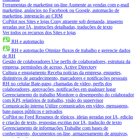
Ferramentas de marketing on-line
Aumente as vendas com e-mail
marketing, anúncios no Facebook ou Google, automação de
marketing, integração ao CRM
CoPilot nos Sites e lojas
Copy atraente sob demanda, imagens
geradas por IA, instruções detalhadas, traduções de texto
Ver todos os recursos dos Sites e lojas
RH e automação
RH e automação
Otimize fluxos de trabalho e gerencie dados
de RH
Gestão de colaboradores
Use perfis de colaboradores, estrutura da
empresa, permissões de acesso, Active Directory
Cultura e engajamento
Receba notícias da empresa, enquetes,
distintivos de agradecimento, marcadores e notificações pessoais
RH no celular
Bate-papo, chamadas de vídeo, perfis dos
colaboradores, aprovações, notificações em qualquer lugar
Gerenciamento do trabalho
Monitore o desempenho do colaborador
com KPI, relatórios de trabalho, visão do supervisor
Comunicação interna
Utilize comunicados em vídeo, mensagens,
bate-papos públicos e privados
CoPilot no Feed
Resumos de tópicos, ideias geradas por IA, edição
e criação de texto, respostas escritas por IA, tradução de texto
Gerenciamento de informações
Trabalhe com bases de
conhecimento, documentos on-line, armazenamento de arquivos,