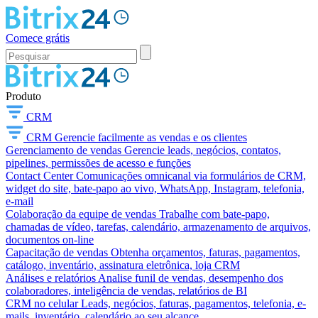
Comece grátis
Produto
CRM
CRM
Gerencie facilmente as vendas e os clientes
Gerenciamento de vendas
Gerencie leads, negócios, contatos,
pipelines, permissões de acesso e funções
Contact Center
Comunicações omnicanal via formulários de CRM,
widget do site, bate-papo ao vivo, WhatsApp, Instagram, telefonia,
e-mail
Colaboração da equipe de vendas
Trabalhe com bate-papo,
chamadas de vídeo, tarefas, calendário, armazenamento de arquivos,
documentos on-line
Capacitação de vendas
Obtenha orçamentos, faturas, pagamentos,
catálogo, inventário, assinatura eletrônica, loja CRM
Análises e relatórios
Analise funil de vendas, desempenho dos
colaboradores, inteligência de vendas, relatórios de BI
CRM no celular
Leads, negócios, faturas, pagamentos, telefonia, e-
mails, inventário, calendário ao seu alcance