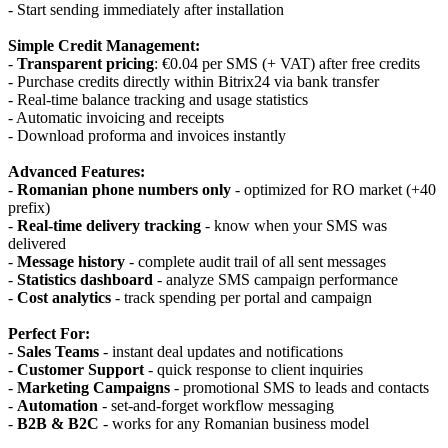
- Start sending immediately after installation
Simple Credit Management:
-
Transparent pricing
: €0.04 per SMS (+ VAT) after free credits
- Purchase credits directly within Bitrix24 via bank transfer
- Real-time balance tracking and usage statistics
- Automatic invoicing and receipts
- Download proforma and invoices instantly
Advanced Features:
-
Romanian phone numbers only
- optimized for RO market (+40
prefix)
-
Real-time delivery tracking
- know when your SMS was
delivered
-
Message history
- complete audit trail of all sent messages
-
Statistics dashboard
- analyze SMS campaign performance
-
Cost analytics
- track spending per portal and campaign
Perfect For:
-
Sales Teams
- instant deal updates and notifications
-
Customer Support
- quick response to client inquiries
-
Marketing Campaigns
- promotional SMS to leads and contacts
-
Automation
- set-and-forget workflow messaging
-
B2B & B2C
- works for any Romanian business model