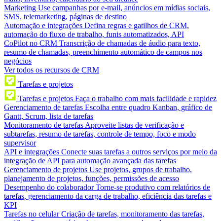
Marketing
Use campanhas por e-mail, anúncios em mídias sociais,
SMS, telemarketing, páginas de destino
Automação e integrações
Defina regras e gatilhos de CRM,
automação do fluxo de trabalho, funis automatizados, API
CoPilot no CRM
Transcrição de chamadas de áudio para texto,
resumo de chamadas, preenchimento automático de campos nos
negócios
Ver todos os recursos de CRM
Tarefas e projetos
Tarefas e projetos
Faça o trabalho com mais facilidade e rapidez
Gerenciamento de tarefas
Escolha entre quadro Kanban, gráfico de
Gantt, Scrum, lista de tarefas
Monitoramento de tarefas
Aproveite listas de verificação e
subtarefas, resumo de tarefas, controle de tempo, foco e modo
supervisor
API e integrações
Conecte suas tarefas a outros serviços por meio da
integração de API para automação avançada das tarefas
Gerenciamento de projetos
Use projetos, grupos de trabalho,
planejamento de projetos, funções, permissões de acesso
Desempenho do colaborador
Torne-se produtivo com relatórios de
tarefas, gerenciamento da carga de trabalho, eficiência das tarefas e
KPI
Tarefas no celular
Criação de tarefas, monitoramento das tarefas,