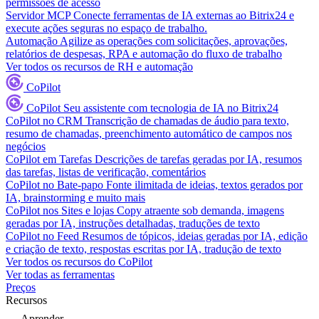
permissões de acesso
Servidor MCP
Conecte ferramentas de IA externas ao Bitrix24 e
execute ações seguras no espaço de trabalho.
Automação
Agilize as operações com solicitações, aprovações,
relatórios de despesas, RPA e automação do fluxo de trabalho
Ver todos os recursos de RH e automação
CoPilot
CoPilot
Seu assistente com tecnologia de IA no Bitrix24
CoPilot no CRM
Transcrição de chamadas de áudio para texto,
resumo de chamadas, preenchimento automático de campos nos
negócios
CoPilot em Tarefas
Descrições de tarefas geradas por IA, resumos
das tarefas, listas de verificação, comentários
CoPilot no Bate-papo
Fonte ilimitada de ideias, textos gerados por
IA, brainstorming e muito mais
CoPilot nos Sites e lojas
Copy atraente sob demanda, imagens
geradas por IA, instruções detalhadas, traduções de texto
CoPilot no Feed
Resumos de tópicos, ideias geradas por IA, edição
e criação de texto, respostas escritas por IA, tradução de texto
Ver todos os recursos do CoPilot
Ver todas as ferramentas
Preços
Recursos
Aprender