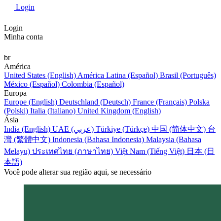
Login
Login
Minha conta
br
América
United States (English)
América Latina (Español)
Brasil (Português)
México (Español)
Colombia (Español)
Europa
Europe (English)
Deutschland (Deutsch)
France (Français)
Polska
(Polski)
Italia (Italiano)
United Kingdom (English)
Ásia
India (English)
UAE (عربي)
Türkiye (Türkçe)
中国 (简体中文)
台
灣 (繁體中文)
Indonesia (Bahasa Indonesia)
Malaysia (Bahasa
Melayu)
ประเทศไทย (ภาษาไทย)
Việt Nam (Tiếng Việt)
日本 (日
本語)
Você pode alterar sua região aqui, se necessário