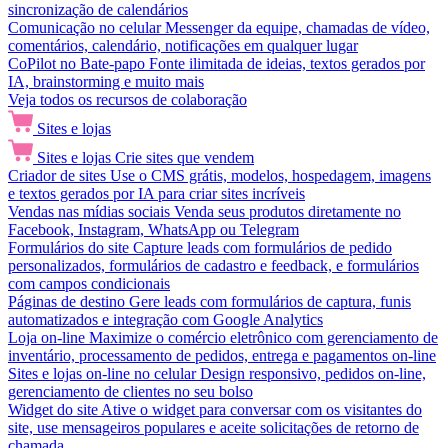
sincronização de calendários
Comunicação no celular
Messenger da equipe, chamadas de vídeo,
comentários, calendário, notificações em qualquer lugar
CoPilot no Bate-papo
Fonte ilimitada de ideias, textos gerados por
IA, brainstorming e muito mais
Veja todos os recursos de colaboração
Sites e lojas
Sites e lojas
Crie sites que vendem
Criador de sites
Use o CMS grátis, modelos, hospedagem, imagens
e textos gerados por IA para criar sites incríveis
Vendas nas mídias sociais
Venda seus produtos diretamente no
Facebook, Instagram, WhatsApp ou Telegram
Formulários do site
Capture leads com formulários de pedido
personalizados, formulários de cadastro e feedback, e formulários
com campos condicionais
Páginas de destino
Gere leads com formulários de captura, funis
automatizados e integração com Google Analytics
Loja on-line
Maximize o comércio eletrônico com gerenciamento de
inventário, processamento de pedidos, entrega e pagamentos on-line
Sites e lojas on-line no celular
Design responsivo, pedidos on-line,
gerenciamento de clientes no seu bolso
Widget do site
Ative o widget para conversar com os visitantes do
site, use mensageiros populares e aceite solicitações de retorno de
chamada