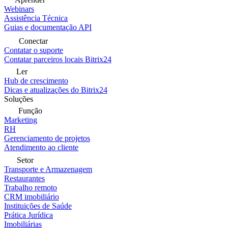
Webinars
Assistência Técnica
Guias e documentação API
Conectar
Contatar o suporte
Contatar parceiros locais Bitrix24
Ler
Hub de crescimento
Dicas e atualizações do Bitrix24
Soluções
Função
Marketing
RH
Gerenciamento de projetos
Atendimento ao cliente
Setor
Transporte e Armazenagem
Restaurantes
Trabalho remoto
CRM imobiliário
Instituições de Saúde
Prática Jurídica
Imobiliárias