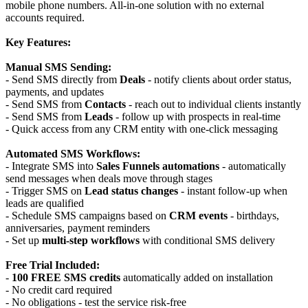
mobile phone numbers. All-in-one solution with no external
accounts required.
Key Features:
Manual SMS Sending:
- Send SMS directly from
Deals
- notify clients about order status,
payments, and updates
- Send SMS from
Contacts
- reach out to individual clients instantly
- Send SMS from
Leads
- follow up with prospects in real-time
- Quick access from any CRM entity with one-click messaging
Automated SMS Workflows:
- Integrate SMS into
Sales Funnels automations
- automatically
send messages when deals move through stages
- Trigger SMS on
Lead status changes
- instant follow-up when
leads are qualified
- Schedule SMS campaigns based on
CRM events
- birthdays,
anniversaries, payment reminders
- Set up
multi-step workflows
with conditional SMS delivery
Free Trial Included:
-
100 FREE SMS credits
automatically added on installation
- No credit card required
- No obligations - test the service risk-free