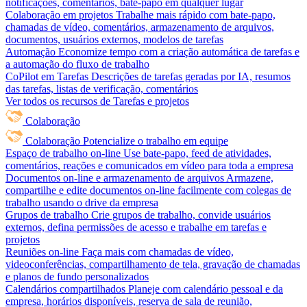
notificações, comentários, bate-papo em qualquer lugar
Colaboração em projetos
Trabalhe mais rápido com bate-papo,
chamadas de vídeo, comentários, armazenamento de arquivos,
documentos, usuários externos, modelos de tarefas
Automação
Economize tempo com a criação automática de tarefas e
a automação do fluxo de trabalho
CoPilot em Tarefas
Descrições de tarefas geradas por IA, resumos
das tarefas, listas de verificação, comentários
Ver todos os recursos de Tarefas e projetos
Colaboração
Colaboração
Potencialize o trabalho em equipe
Espaço de trabalho on-line
Use bate-papo, feed de atividades,
comentários, reações e comunicados em vídeo para toda a empresa
Documentos on-line e armazenamento de arquivos
Armazene,
compartilhe e edite documentos on-line facilmente com colegas de
trabalho usando o drive da empresa
Grupos de trabalho
Crie grupos de trabalho, convide usuários
externos, defina permissões de acesso e trabalhe em tarefas e
projetos
Reuniões on-line
Faça mais com chamadas de vídeo,
videoconferências, compartilhamento de tela, gravação de chamadas
e planos de fundo personalizados
Calendários compartilhados
Planeje com calendário pessoal e da
empresa, horários disponíveis, reserva de sala de reunião,