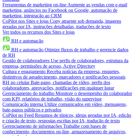
Ferramentas de marketing on-line
Aumente as vendas com e-mail
marketing, anúncios no Facebook ou Google, automação de
marketing, integração ao CRM
CoPilot nos Sites e lojas
Copy atraente sob demanda, imagens
geradas por IA, instruções detalhadas, traduções de texto
Ver todos os recursos dos Sites e lojas
RH e automação
RH e automação
Otimize fluxos de trabalho e gerencie dados
de RH
Gestão de colaboradores
Use perfis de colaboradores, estrutura da
empresa, permissões de acesso, Active Directory
Cultura e engajamento
Receba notícias da empresa, enquetes,
distintivos de agradecimento, marcadores e notificações pessoais
RH no celular
Bate-papo, chamadas de vídeo, perfis dos
colaboradores, aprovações, notificações em qualquer lugar
Gerenciamento do trabalho
Monitore o desempenho do colaborador
com KPI, relatórios de trabalho, visão do supervisor
Comunicação interna
Utilize comunicados em vídeo, mensagens,
bate-papos públicos e privados
CoPilot no Feed
Resumos de tópicos, ideias geradas por IA, edição
e criação de texto, respostas escritas por IA, tradução de texto
Gerenciamento de informações
Trabalhe com bases de
conhecimento, documentos on-line, armazenamento de arquivos,