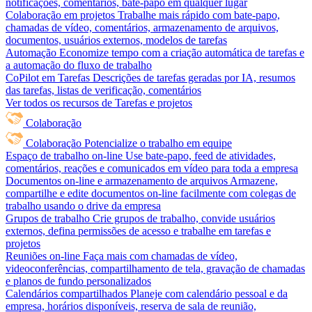
notificações, comentários, bate-papo em qualquer lugar
Colaboração em projetos
Trabalhe mais rápido com bate-papo,
chamadas de vídeo, comentários, armazenamento de arquivos,
documentos, usuários externos, modelos de tarefas
Automação
Economize tempo com a criação automática de tarefas e
a automação do fluxo de trabalho
CoPilot em Tarefas
Descrições de tarefas geradas por IA, resumos
das tarefas, listas de verificação, comentários
Ver todos os recursos de Tarefas e projetos
Colaboração
Colaboração
Potencialize o trabalho em equipe
Espaço de trabalho on-line
Use bate-papo, feed de atividades,
comentários, reações e comunicados em vídeo para toda a empresa
Documentos on-line e armazenamento de arquivos
Armazene,
compartilhe e edite documentos on-line facilmente com colegas de
trabalho usando o drive da empresa
Grupos de trabalho
Crie grupos de trabalho, convide usuários
externos, defina permissões de acesso e trabalhe em tarefas e
projetos
Reuniões on-line
Faça mais com chamadas de vídeo,
videoconferências, compartilhamento de tela, gravação de chamadas
e planos de fundo personalizados
Calendários compartilhados
Planeje com calendário pessoal e da
empresa, horários disponíveis, reserva de sala de reunião,