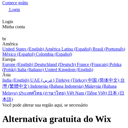
Comece grátis
Login
Login
Minha conta
br
América
United States (English)
América Latina (Español)
Brasil (Português)
México (Español)
Colombia (Español)
Europa
Europe (English)
Deutschland (Deutsch)
France (Français)
Polska
(Polski)
Italia (Italiano)
United Kingdom (English)
Ásia
India (English)
UAE (عربي)
Türkiye (Türkçe)
中国 (简体中文)
台
灣 (繁體中文)
Indonesia (Bahasa Indonesia)
Malaysia (Bahasa
Melayu)
ประเทศไทย (ภาษาไทย)
Việt Nam (Tiếng Việt)
日本 (日
本語)
Você pode alterar sua região aqui, se necessário
Alternativa gratuita do Wix