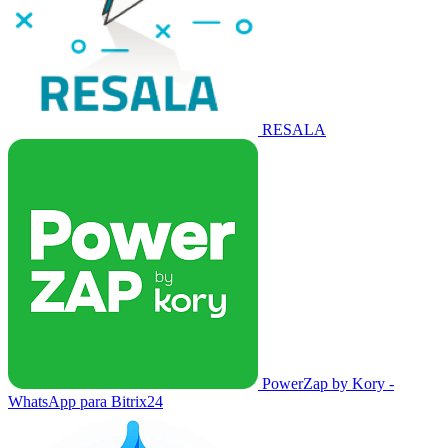
RESALA
PowerZap by Kory -
WhatsApp para Bitrix24