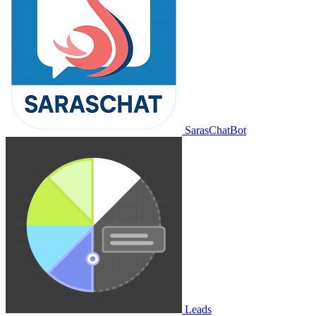
SarasChatBot
Leads