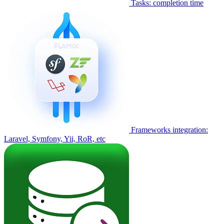
Tasks: completion time
Frameworks integration:
Laravel, Symfony, Yii, RoR, etc