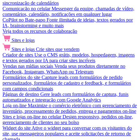
sincronização de calendários
Comunicação no celular
Messenger da equipe, chamadas de vídeo,
comentários, calendário, notificações em qualquer lugar
CoPilot no Bate-papo
Fonte ilimitada de ideias, textos gerados por
IA, brainstorming e muito mais
Veja todos os recursos de colaboração
Sites e lojas
Sites e lojas
Crie sites que vendem
Criador de sites
Use o CMS grátis, modelos, hospedagem, imagens
e textos gerados por IA para criar sites incríveis
Vendas nas mídias sociais
Venda seus produtos diretamente no
Facebook, Instagram, WhatsApp ou Telegram
Formulários do site
Capture leads com formulários de pedido
personalizados, formulários de cadastro e feedback, e formulários
com campos condicionais
Páginas de destino
Gere leads com formulários de captura, funis
automatizados e integração com Google Analytics
Loja on-line
Maximize o comércio eletrônico com gerenciamento de
inventário, processamento de pedidos, entrega e pagamentos on-line
Sites e lojas on-line no celular
Design responsivo, pedidos on-line,
gerenciamento de clientes no seu bolso
Widget do site
Ative o widget para conversar com os visitantes do
site, use mensageiros populares e aceite solicitações de retorno de
chamada