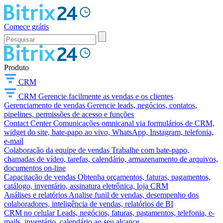
Comece grátis
Produto
CRM
CRM
Gerencie facilmente as vendas e os clientes
Gerenciamento de vendas
Gerencie leads, negócios, contatos,
pipelines, permissões de acesso e funções
Contact Center
Comunicações omnicanal via formulários de CRM,
widget do site, bate-papo ao vivo, WhatsApp, Instagram, telefonia,
e-mail
Colaboração da equipe de vendas
Trabalhe com bate-papo,
chamadas de vídeo, tarefas, calendário, armazenamento de arquivos,
documentos on-line
Capacitação de vendas
Obtenha orçamentos, faturas, pagamentos,
catálogo, inventário, assinatura eletrônica, loja CRM
Análises e relatórios
Analise funil de vendas, desempenho dos
colaboradores, inteligência de vendas, relatórios de BI
CRM no celular
Leads, negócios, faturas, pagamentos, telefonia, e-
mails, inventário, calendário ao seu alcance