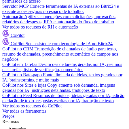
permissões de acesso
Servidor MCP
Conecte ferramentas de IA externas ao Bitrix24 e
execute ações seguras no espaço de trabalho.
Automação
Agilize as operações com solicitações, aprovações,
relatórios de despesas, RPA e automação do fluxo de trabalho
Ver todos os recursos de RH e automação
CoPilot
CoPilot
Seu assistente com tecnologia de IA no Bitrix24
CoPilot no CRM
Transcrição de chamadas de áudio para texto,
resumo de chamadas, preenchimento automático de campos nos
negócios
CoPilot em Tarefas
Descrições de tarefas geradas por IA, resumos
das tarefas, listas de verificação, comentários
CoPilot no Bate-papo
Fonte ilimitada de ideias, textos gerados por
IA, brainstorming e muito mais
CoPilot nos Sites e lojas
Copy atraente sob demanda, imagens
geradas por IA, instruções detalhadas, traduções de texto
CoPilot no Feed
Resumos de tópicos, ideias geradas por IA, edição
e criação de texto, respostas escritas por IA, tradução de texto
Ver todos os recursos do CoPilot
Ver todas as ferramentas
Preços
Recursos
Aprender