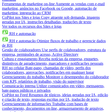
Ferramentas de marketing on-line
Aumente as vendas com e-mail
marketing, anúncios no Facebook ou Google, automação de
marketing, integração ao CRM
CoPilot nos Sites e lojas
Copy atraente sob demanda, imagens
geradas por IA, instruções detalhadas, traduções de texto
Ver todos os recursos dos Sites e lojas
RH e automação
RH e automação
Otimize fluxos de trabalho e gerencie dados
de RH
Gestão de colaboradores
Use perfis de colaboradores, estrutura da
empresa, permissões de acesso, Active Directory
Cultura e engajamento
Receba notícias da empresa, enquetes,
distintivos de agradecimento, marcadores e notificações pessoais
RH no celular
Bate-papo, chamadas de vídeo, perfis dos
colaboradores, aprovações, notificações em qualquer lugar
Gerenciamento do trabalho
Monitore o desempenho do colaborador
com KPI, relatórios de trabalho, visão do supervisor
Comunicação interna
Utilize comunicados em vídeo, mensagens,
bate-papos públicos e privados
CoPilot no Feed
Resumos de tópicos, ideias geradas por IA, edição
e criação de texto, respostas escritas por IA, tradução de texto
Gerenciamento de informações
Trabalhe com bases de
conhecimento, documentos on-line, armazenamento de arquivos,