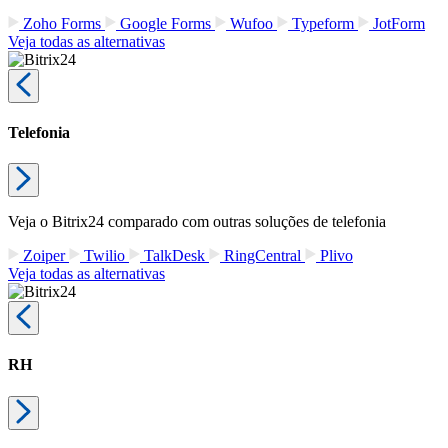
Zoho Forms
Google Forms
Wufoo
Typeform
JotForm
Veja todas as alternativas
Telefonia
Veja o Bitrix24 comparado com outras soluções de telefonia
Zoiper
Twilio
TalkDesk
RingCentral
Plivo
Veja todas as alternativas
RH