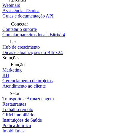
Webinars
Assistência Técnica
Guias e documentação API
Conectar
Contatar o suporte
Contatar parceiros locais Bitrix24
Ler
Hub de crescimento
Dicas e atualizações do Bitrix24
Soluções
Função
Marketing
RH
Gerenciamento de projetos
Atendimento ao cliente
Setor
Transporte e Armazenagem
Restaurantes
Trabalho remoto
CRM imobiliário
Instituições de Saúde
Prática Jurídica
Imobiliárias