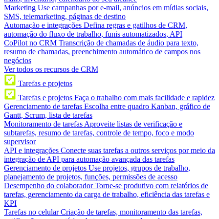
Marketing
Use campanhas por e-mail, anúncios em mídias sociais,
SMS, telemarketing, páginas de destino
Automação e integrações
Defina regras e gatilhos de CRM,
automação do fluxo de trabalho, funis automatizados, API
CoPilot no CRM
Transcrição de chamadas de áudio para texto,
resumo de chamadas, preenchimento automático de campos nos
negócios
Ver todos os recursos de CRM
Tarefas e projetos
Tarefas e projetos
Faça o trabalho com mais facilidade e rapidez
Gerenciamento de tarefas
Escolha entre quadro Kanban, gráfico de
Gantt, Scrum, lista de tarefas
Monitoramento de tarefas
Aproveite listas de verificação e
subtarefas, resumo de tarefas, controle de tempo, foco e modo
supervisor
API e integrações
Conecte suas tarefas a outros serviços por meio da
integração de API para automação avançada das tarefas
Gerenciamento de projetos
Use projetos, grupos de trabalho,
planejamento de projetos, funções, permissões de acesso
Desempenho do colaborador
Torne-se produtivo com relatórios de
tarefas, gerenciamento da carga de trabalho, eficiência das tarefas e
KPI
Tarefas no celular
Criação de tarefas, monitoramento das tarefas,