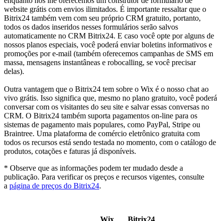
enquanto nós lhe oferecemos um construtor de formulário de
website grátis com envios ilimitados. É importante ressaltar que o
Bitrix24 também vem com seu próprio CRM gratuito, portanto,
todos os dados inseridos nesses formulários serão salvos
automaticamente no CRM Bitrix24. E caso você opte por alguns de
nossos planos especiais, você poderá enviar boletins informativos e
promoções por e-mail (também oferecemos campanhas de SMS em
massa, mensagens instantâneas e robocalling, se você precisar
delas).
Outra vantagem que o Bitrix24 tem sobre o Wix é o nosso chat ao
vivo grátis. Isso significa que, mesmo no plano gratuito, você poderá
conversar com os visitantes do seu site e salvar essas conversas no
CRM. O Bitrix24 também suporta pagamentos on-line para os
sistemas de pagamento mais populares, como PayPal, Stripe ou
Braintree. Uma plataforma de comércio eletrônico gratuita com
todos os recursos está sendo testada no momento, com o catálogo de
produtos, cotações e faturas já disponíveis.
* Observe que as informações podem ter mudado desde a
publicação. Para verificar os preços e recursos vigentes, consulte
a
página de preços do Bitrix24
.
Wix
Bitrix24