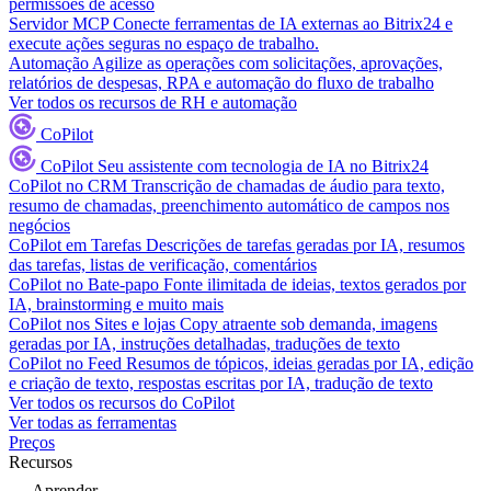
permissões de acesso
Servidor MCP
Conecte ferramentas de IA externas ao Bitrix24 e
execute ações seguras no espaço de trabalho.
Automação
Agilize as operações com solicitações, aprovações,
relatórios de despesas, RPA e automação do fluxo de trabalho
Ver todos os recursos de RH e automação
CoPilot
CoPilot
Seu assistente com tecnologia de IA no Bitrix24
CoPilot no CRM
Transcrição de chamadas de áudio para texto,
resumo de chamadas, preenchimento automático de campos nos
negócios
CoPilot em Tarefas
Descrições de tarefas geradas por IA, resumos
das tarefas, listas de verificação, comentários
CoPilot no Bate-papo
Fonte ilimitada de ideias, textos gerados por
IA, brainstorming e muito mais
CoPilot nos Sites e lojas
Copy atraente sob demanda, imagens
geradas por IA, instruções detalhadas, traduções de texto
CoPilot no Feed
Resumos de tópicos, ideias geradas por IA, edição
e criação de texto, respostas escritas por IA, tradução de texto
Ver todos os recursos do CoPilot
Ver todas as ferramentas
Preços
Recursos
Aprender