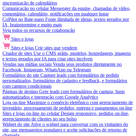
sincronização de calendários
Comunicação no celular
Messenger da equipe, chamadas de vídeo,
comentários, calendário, notificações em qualquer lugar
CoPilot no Bate-papo
Fonte ilimitada de ideias, textos gerados por
IA, brainstorming e muito mais
Veja todos os recursos de colaboração
Sites e lojas
Sites e lojas
Crie sites que vendem
Criador de sites
Use o CMS grátis, modelos, hospedagem, imagens
e textos gerados por IA para criar sites incríveis
Vendas nas mídias sociais
Venda seus produtos diretamente no
Facebook, Instagram, WhatsApp ou Telegram
Formulários do site
Capture leads com formulários de pedido
personalizados, formulários de cadastro e feedback, e formulários
com campos condicionais
Páginas de destino
Gere leads com formulários de captura, funis
automatizados e integração com Google Analytics
Loja on-line
Maximize o comércio eletrônico com gerenciamento de
inventário, processamento de pedidos, entrega e pagamentos on-line
Sites e lojas on-line no celular
Design responsivo, pedidos on-line,
gerenciamento de clientes no seu bolso
Widget do site
Ative o widget para conversar com os visitantes do
site, use mensageiros populares e aceite solicitações de retorno de
chamada