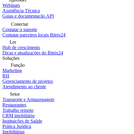
Webinars
Assistência Técnica
Guias e documentação API
Conectar
Contatar o suporte
Contatar parceiros locais Bitrix24
Ler
Hub de crescimento
Dicas e atualizações do Bitrix24
Soluções
Função
Marketing
RH
Gerenciamento de projetos
Atendimento ao cliente
Setor
Transporte e Armazenagem
Restaurantes
Trabalho remoto
CRM imobiliário
Instituições de Saúde
Prática Jurídica
Imobiliárias