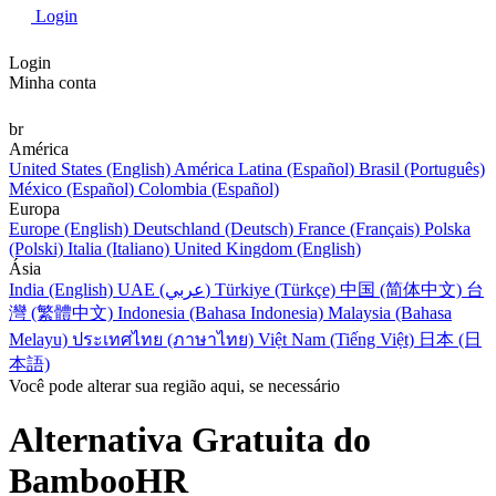
Login
Login
Minha conta
br
América
United States (English)
América Latina (Español)
Brasil (Português)
México (Español)
Colombia (Español)
Europa
Europe (English)
Deutschland (Deutsch)
France (Français)
Polska
(Polski)
Italia (Italiano)
United Kingdom (English)
Ásia
India (English)
UAE (عربي)
Türkiye (Türkçe)
中国 (简体中文)
台
灣 (繁體中文)
Indonesia (Bahasa Indonesia)
Malaysia (Bahasa
Melayu)
ประเทศไทย (ภาษาไทย)
Việt Nam (Tiếng Việt)
日本 (日
本語)
Você pode alterar sua região aqui, se necessário
Alternativa Gratuita do
BambooHR