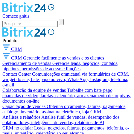
Comece grátis
Produto
CRM
CRM
Gerencie facilmente as vendas e os clientes
Gerenciamento de vendas
Gerencie leads, negócios, contatos,
pipelines, permissões de acesso e funções
Contact Center
Comunicações omnicanal via formulários de CRM,
widget do site, bate-papo ao vivo, WhatsApp, Instagram, telefonia,
e-mail
Colaboração da equipe de vendas
Trabalhe com bate-papo,
chamadas de vídeo, tarefas, calendário, armazenamento de arquivos,
documentos on-line
Capacitação de vendas
Obtenha orçamentos, faturas, pagamentos,
catálogo, inventário, assinatura eletrônica, loja CRM
Análises e relatórios
Analise funil de vendas, desempenho dos
colaboradores, inteligência de vendas, relatórios de BI
CRM no celular
Leads, negócios, faturas, pagamentos, telefonia, e-
mails, inventário, calendário ao seu alcance