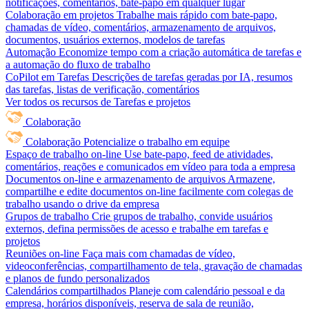
notificações, comentários, bate-papo em qualquer lugar
Colaboração em projetos
Trabalhe mais rápido com bate-papo,
chamadas de vídeo, comentários, armazenamento de arquivos,
documentos, usuários externos, modelos de tarefas
Automação
Economize tempo com a criação automática de tarefas e
a automação do fluxo de trabalho
CoPilot em Tarefas
Descrições de tarefas geradas por IA, resumos
das tarefas, listas de verificação, comentários
Ver todos os recursos de Tarefas e projetos
Colaboração
Colaboração
Potencialize o trabalho em equipe
Espaço de trabalho on-line
Use bate-papo, feed de atividades,
comentários, reações e comunicados em vídeo para toda a empresa
Documentos on-line e armazenamento de arquivos
Armazene,
compartilhe e edite documentos on-line facilmente com colegas de
trabalho usando o drive da empresa
Grupos de trabalho
Crie grupos de trabalho, convide usuários
externos, defina permissões de acesso e trabalhe em tarefas e
projetos
Reuniões on-line
Faça mais com chamadas de vídeo,
videoconferências, compartilhamento de tela, gravação de chamadas
e planos de fundo personalizados
Calendários compartilhados
Planeje com calendário pessoal e da
empresa, horários disponíveis, reserva de sala de reunião,