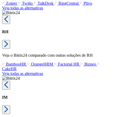
Zoiper
Twilio
TalkDesk
RingCentral
Plivo
Veja todas as alternativas
RH
Veja o Bitrix24 comparado com outras soluções de RH
BambooHR
OrangeHRM
Factorial HR
Bizneo
CakeHR
Veja todas as alternativas
IM