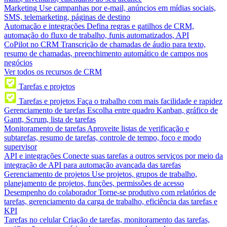
Marketing
Use campanhas por e-mail, anúncios em mídias sociais,
SMS, telemarketing, páginas de destino
Automação e integrações
Defina regras e gatilhos de CRM,
automação do fluxo de trabalho, funis automatizados, API
CoPilot no CRM
Transcrição de chamadas de áudio para texto,
resumo de chamadas, preenchimento automático de campos nos
negócios
Ver todos os recursos de CRM
Tarefas e projetos
Tarefas e projetos
Faça o trabalho com mais facilidade e rapidez
Gerenciamento de tarefas
Escolha entre quadro Kanban, gráfico de
Gantt, Scrum, lista de tarefas
Monitoramento de tarefas
Aproveite listas de verificação e
subtarefas, resumo de tarefas, controle de tempo, foco e modo
supervisor
API e integrações
Conecte suas tarefas a outros serviços por meio da
integração de API para automação avançada das tarefas
Gerenciamento de projetos
Use projetos, grupos de trabalho,
planejamento de projetos, funções, permissões de acesso
Desempenho do colaborador
Torne-se produtivo com relatórios de
tarefas, gerenciamento da carga de trabalho, eficiência das tarefas e
KPI
Tarefas no celular
Criação de tarefas, monitoramento das tarefas,