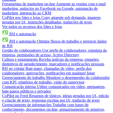
Ferramentas de marketing on-line
Aumente as vendas com e-mail
marketing, anúncios no Facebook ou Google, automação de
marketing, integração ao CRM
CoPilot nos Sites e lojas
Copy atraente sob demanda, imagens
geradas por IA, instruções detalhadas, traduções de texto
Ver todos os recursos dos Sites e lojas
RH e automação
RH e automação
Otimize fluxos de trabalho e gerencie dados
de RH
Gestão de colaboradores
Use perfis de colaboradores, estrutura da
empresa, permissões de acesso, Active Directory
Cultura e engajamento
Receba notícias da empresa, enquetes,
distintivos de agradecimento, marcadores e notificações pessoais
RH no celular
Bate-papo, chamadas de vídeo, perfis dos
colaboradores, aprovações, notificações em qualquer lugar
Gerenciamento do trabalho
Monitore o desempenho do colaborador
com KPI, relatórios de trabalho, visão do supervisor
Comunicação interna
Utilize comunicados em vídeo, mensagens,
bate-papos públicos e privados
CoPilot no Feed
Resumos de tópicos, ideias geradas por IA, edição
e criação de texto, respostas escritas por IA, tradução de texto
Gerenciamento de informações
Trabalhe com bases de
conhecimento, documentos on-line, armazenamento de arquivos,