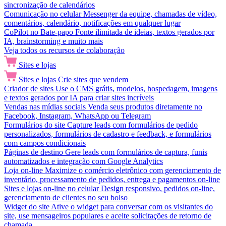
sincronização de calendários
Comunicação no celular
Messenger da equipe, chamadas de vídeo,
comentários, calendário, notificações em qualquer lugar
CoPilot no Bate-papo
Fonte ilimitada de ideias, textos gerados por
IA, brainstorming e muito mais
Veja todos os recursos de colaboração
Sites e lojas
Sites e lojas
Crie sites que vendem
Criador de sites
Use o CMS grátis, modelos, hospedagem, imagens
e textos gerados por IA para criar sites incríveis
Vendas nas mídias sociais
Venda seus produtos diretamente no
Facebook, Instagram, WhatsApp ou Telegram
Formulários do site
Capture leads com formulários de pedido
personalizados, formulários de cadastro e feedback, e formulários
com campos condicionais
Páginas de destino
Gere leads com formulários de captura, funis
automatizados e integração com Google Analytics
Loja on-line
Maximize o comércio eletrônico com gerenciamento de
inventário, processamento de pedidos, entrega e pagamentos on-line
Sites e lojas on-line no celular
Design responsivo, pedidos on-line,
gerenciamento de clientes no seu bolso
Widget do site
Ative o widget para conversar com os visitantes do
site, use mensageiros populares e aceite solicitações de retorno de
chamada