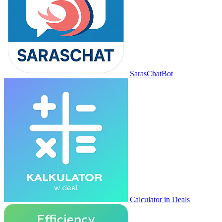
SarasChatBot
Calculator in Deals