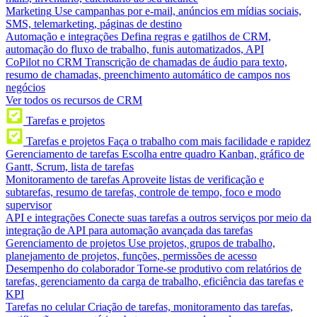
Marketing
Use campanhas por e-mail, anúncios em mídias sociais,
SMS, telemarketing, páginas de destino
Automação e integrações
Defina regras e gatilhos de CRM,
automação do fluxo de trabalho, funis automatizados, API
CoPilot no CRM
Transcrição de chamadas de áudio para texto,
resumo de chamadas, preenchimento automático de campos nos
negócios
Ver todos os recursos de CRM
Tarefas e projetos
Tarefas e projetos
Faça o trabalho com mais facilidade e rapidez
Gerenciamento de tarefas
Escolha entre quadro Kanban, gráfico de
Gantt, Scrum, lista de tarefas
Monitoramento de tarefas
Aproveite listas de verificação e
subtarefas, resumo de tarefas, controle de tempo, foco e modo
supervisor
API e integrações
Conecte suas tarefas a outros serviços por meio da
integração de API para automação avançada das tarefas
Gerenciamento de projetos
Use projetos, grupos de trabalho,
planejamento de projetos, funções, permissões de acesso
Desempenho do colaborador
Torne-se produtivo com relatórios de
tarefas, gerenciamento da carga de trabalho, eficiência das tarefas e
KPI
Tarefas no celular
Criação de tarefas, monitoramento das tarefas,