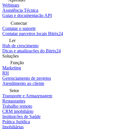
Webinars
Assistência Técnica
Guias e documentação API
Conectar
Contatar o suporte
Contatar parceiros locais Bitrix24
Ler
Hub de crescimento
Dicas e atualizações do Bitrix24
Soluções
Função
Marketing
RH
Gerenciamento de projetos
Atendimento ao cliente
Setor
Transporte e Armazenagem
Restaurantes
Trabalho remoto
CRM imobiliário
Instituições de Saúde
Prática Jurídica
Imobiliárias