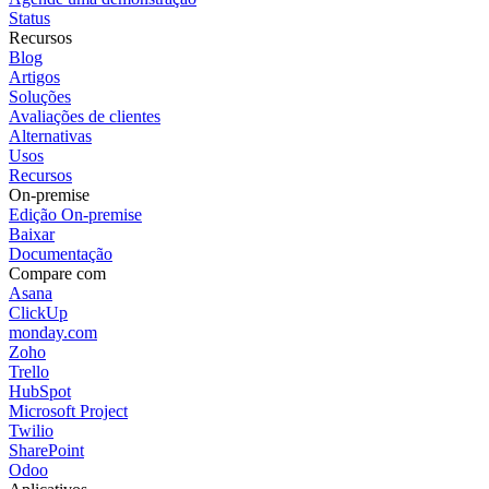
Status
Recursos
Blog
Artigos
Soluções
Avaliações de clientes
Alternativas
Usos
Recursos
On-premise
Edição On-premise
Baixar
Documentação
Compare com
Asana
ClickUp
monday.com
Zoho
Trello
HubSpot
Microsoft Project
Twilio
SharePoint
Odoo