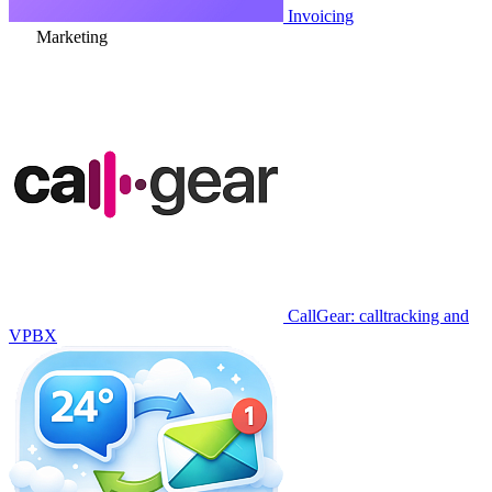
Invoicing
Marketing
CallGear: calltracking and
VPBX