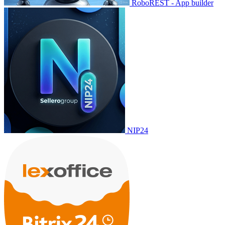
RoboREST - App builder
NIP24