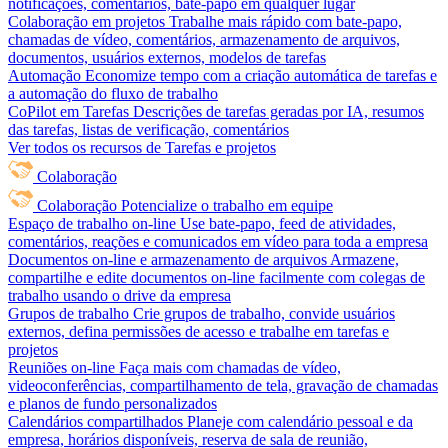
notificações, comentários, bate-papo em qualquer lugar
Colaboração em projetos
Trabalhe mais rápido com bate-papo,
chamadas de vídeo, comentários, armazenamento de arquivos,
documentos, usuários externos, modelos de tarefas
Automação
Economize tempo com a criação automática de tarefas e
a automação do fluxo de trabalho
CoPilot em Tarefas
Descrições de tarefas geradas por IA, resumos
das tarefas, listas de verificação, comentários
Ver todos os recursos de Tarefas e projetos
Colaboração
Colaboração
Potencialize o trabalho em equipe
Espaço de trabalho on-line
Use bate-papo, feed de atividades,
comentários, reações e comunicados em vídeo para toda a empresa
Documentos on-line e armazenamento de arquivos
Armazene,
compartilhe e edite documentos on-line facilmente com colegas de
trabalho usando o drive da empresa
Grupos de trabalho
Crie grupos de trabalho, convide usuários
externos, defina permissões de acesso e trabalhe em tarefas e
projetos
Reuniões on-line
Faça mais com chamadas de vídeo,
videoconferências, compartilhamento de tela, gravação de chamadas
e planos de fundo personalizados
Calendários compartilhados
Planeje com calendário pessoal e da
empresa, horários disponíveis, reserva de sala de reunião,