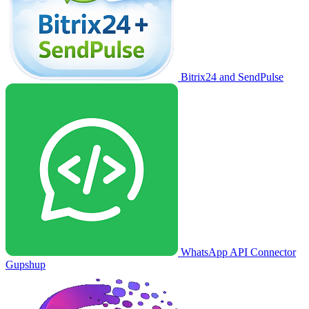
Bitrix24 and SendPulse
WhatsApp API Connector
Gupshup