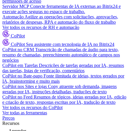
permissões de acesso
Servidor MCP
Conecte ferramentas de IA externas ao Bitrix24 e
execute ações seguras no espaço de trabalho.
Automação
Agilize as operações com solicitações, aprovações,
relatórios de despesas, RPA e automação do fluxo de trabalho
Ver todos os recursos de RH e automação
CoPilot
CoPilot
Seu assistente com tecnologia de IA no Bitrix24
CoPilot no CRM
Transcrição de chamadas de áudio para texto,
resumo de chamadas, preenchimento automático de campos nos
negócios
CoPilot em Tarefas
Descrições de tarefas geradas por IA, resumos
das tarefas, listas de verificação, comentários
CoPilot no Bate-papo
Fonte ilimitada de ideias, textos gerados por
IA, brainstorming e muito mais
CoPilot nos Sites e lojas
Copy atraente sob demanda, imagens
geradas por IA, instruções detalhadas, traduções de texto
CoPilot no Feed
Resumos de tópicos, ideias geradas por IA, edição
e criação de texto, respostas escritas por IA, tradução de texto
Ver todos os recursos do CoPilot
Ver todas as ferramentas
Preços
Recursos
Aprender