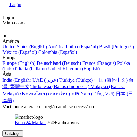
Login
Login
Minha conta
br
América
United States (English)
América Latina (Español)
Brasil (Português)
México (Español)
Colombia (Español)
Europa
Europe (English)
Deutschland (Deutsch)
France (Français)
Polska
(Polski)
Italia (Italiano)
United Kingdom (English)
Ásia
India (English)
UAE (عربي)
Türkiye (Türkçe)
中国 (简体中文)
台
灣 (繁體中文)
Indonesia (Bahasa Indonesia)
Malaysia (Bahasa
Melayu)
ประเทศไทย (ภาษาไทย)
Việt Nam (Tiếng Việt)
日本 (日
本語)
Você pode alterar sua região aqui, se necessário
Bitrix24 Market
760+ aplicativos
Catálogo