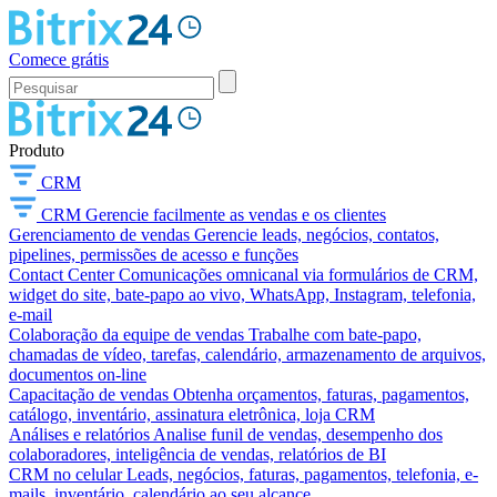
Comece grátis
Produto
CRM
CRM
Gerencie facilmente as vendas e os clientes
Gerenciamento de vendas
Gerencie leads, negócios, contatos,
pipelines, permissões de acesso e funções
Contact Center
Comunicações omnicanal via formulários de CRM,
widget do site, bate-papo ao vivo, WhatsApp, Instagram, telefonia,
e-mail
Colaboração da equipe de vendas
Trabalhe com bate-papo,
chamadas de vídeo, tarefas, calendário, armazenamento de arquivos,
documentos on-line
Capacitação de vendas
Obtenha orçamentos, faturas, pagamentos,
catálogo, inventário, assinatura eletrônica, loja CRM
Análises e relatórios
Analise funil de vendas, desempenho dos
colaboradores, inteligência de vendas, relatórios de BI
CRM no celular
Leads, negócios, faturas, pagamentos, telefonia, e-
mails, inventário, calendário ao seu alcance