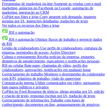
Ferramentas de marketing on-line
Aumente as vendas com e-mail
marketing, anúncios no Facebook ou Google, automação de
marketing, integração ao CRM
CoPilot nos Sites e lojas
Copy atraente sob demanda, imagens
geradas por IA, instruções detalhadas, traduções de texto
Ver todos os recursos dos Sites e lojas
RH e automação
RH e automação
Otimize fluxos de trabalho e gerencie dados
de RH
Gestão de colaboradores
Use perfis de colaboradores, estrutura da
empresa, permissões de acesso, Active Directory
Cultura e engajamento
Receba notícias da empresa, enquetes,
distintivos de agradecimento, marcadores e notificações pessoais
RH no celular
Bate-papo, chamadas de vídeo, perfis dos
colaboradores, aprovações, notificações em qualquer lugar
Gerenciamento do trabalho
Monitore o desempenho do colaborador
com KPI, relatórios de trabalho, visão do supervisor
Comunicação interna
Utilize comunicados em vídeo, mensagens,
bate-papos públicos e privados
CoPilot no Feed
Resumos de tópicos, ideias geradas por IA, edição
e criação de texto, respostas escritas por IA, tradução de texto
Gerenciamento de informações
Trabalhe com bases de
conhecimento, documentos on-line, armazenamento de arquivos,