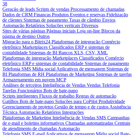
38
Geração de leads
Scripts de vendas
Processamento de chamadas
Dados de CRM
Finanças
Produtos
Eventos e reservas
Fidelização
de clientes
Sistemas de pagamento
Taxas de câmbio
Envios
Automação
Relatórios
Soluções verticais
Diversos
Sites de várias páginas
Páginas iniciais
Loja on-line
Blocos da
página de destino
Outros
Migração para o Bitrix24
Plataformas de integração
Comércio
eletrônico
Marketplaces
Classificados
ERP e sistemas de
contabilidade
Sistemas de BI
Bancos
XLS, CSV, XML
Plataformas de integração
Marketplaces
Classificados
Comércio
eletrônico
ERP e sistemas de contabilidade
Sistemas de pagamento
Telefonia
SMS
Mídia social
Aplicativos de mensagem
Sistemas de
BI
Plataformas de RH
Plataformas de Marketing
Sistemas de tarefas
Armazenamento em nuvem
MCP
Análises de terceiros
Inteligência de Vendas
Vendas
Telefonia
Tarefas
Funcionários
Bots de bate-papo
Scripts inteligentes
Fluxos de trabalho
Regras de automação
Gatilhos
Bots de bate-papo
Soluções para CoPilot
Produtividade
Gerenciamento de projetos
Gestão de tempo e de custos
Assistência
Técnica
Automação
Relatórios
Integrações
Plataformas de Marketing
Inteligência de Vendas
SMS
Campanhas
de e-mail e boletins informativos
Chamadas automatizadas
Centrais
de atendimento de chamadas
Automação
Telefonia
SMS
E-mail
Aplicativos de mensagem
Mídia social
Bate-