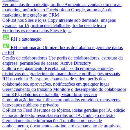
Ferramentas de marketing on-line
Aumente as vendas com e-mail
marketing, anúncios no Facebook ou Google, automação de
marketing, integração ao CRM
CoPilot nos Sites e lojas
Copy atraente sob demanda, imagens
geradas por IA, instruções detalhadas, traduções de texto
Ver todos os recursos dos Sites e lojas
RH e automação
RH e automação
Otimize fluxos de trabalho e gerencie dados
de RH
Gestão de colaboradores
Use perfis de colaboradores, estrutura da
empresa, permissões de acesso, Active Directory
Cultura e engajamento
Receba notícias da empresa, enquetes,
distintivos de agradecimento, marcadores e notificações pessoais
RH no celular
Bate-papo, chamadas de vídeo, perfis dos
colaboradores, aprovações, notificações em qualquer lugar
Gerenciamento do trabalho
Monitore o desempenho do colaborador
com KPI, relatórios de trabalho, visão do supervisor
Comunicação interna
Utilize comunicados em vídeo, mensagens,
bate-papos públicos e privados
CoPilot no Feed
Resumos de tópicos, ideias geradas por IA, edição
e criação de texto, respostas escritas por IA, tradução de texto
Gerenciamento de informações
Trabalhe com bases de
conhecimento, documentos on-line, armazenamento de arquivos,