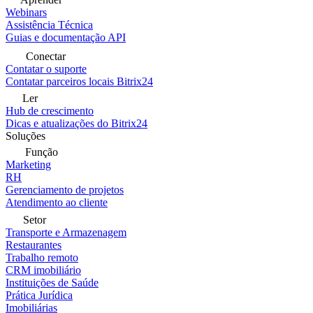
Webinars
Assistência Técnica
Guias e documentação API
Conectar
Contatar o suporte
Contatar parceiros locais Bitrix24
Ler
Hub de crescimento
Dicas e atualizações do Bitrix24
Soluções
Função
Marketing
RH
Gerenciamento de projetos
Atendimento ao cliente
Setor
Transporte e Armazenagem
Restaurantes
Trabalho remoto
CRM imobiliário
Instituições de Saúde
Prática Jurídica
Imobiliárias