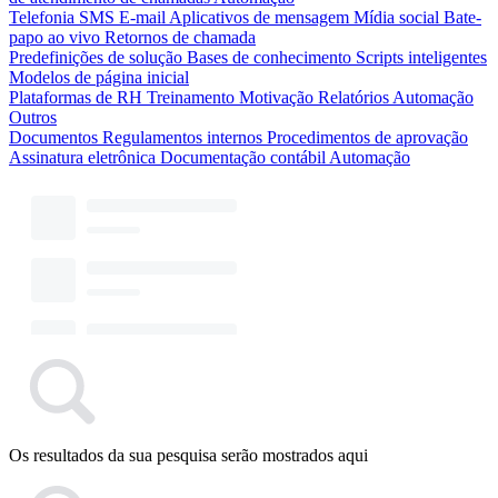
Telefonia
SMS
E-mail
Aplicativos de mensagem
Mídia social
Bate-
papo ao vivo
Retornos de chamada
Predefinições de solução
Bases de conhecimento
Scripts inteligentes
Modelos de página inicial
Plataformas de RH
Treinamento
Motivação
Relatórios
Automação
Outros
Documentos
Regulamentos internos
Procedimentos de aprovação
Assinatura eletrônica
Documentação contábil
Automação
Os resultados da sua pesquisa serão mostrados aqui