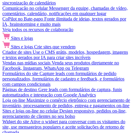
sincronização de calendários
Comunicação no celular
Messenger da equipe, chamadas de vídeo,
comentários, calendário, notificações em qualquer lugar
CoPilot no Bate-papo
Fonte ilimitada de ideias, textos gerados por
IA, brainstorming e muito mais
Veja todos os recursos de colaboração
Sites e lojas
Sites e lojas
Crie sites que vendem
Criador de sites
Use o CMS grátis, modelos, hospedagem, imagens
e textos gerados por IA para criar sites incríveis
Vendas nas mídias sociais
Venda seus produtos diretamente no
Facebook, Instagram, WhatsApp ou Telegram
Formulários do site
Capture leads com formulários de pedido
personalizados, formulários de cadastro e feedback, e formulários
com campos condicionais
Páginas de destino
Gere leads com formulários de captura, funis
automatizados e integração com Google Analytics
Loja on-line
Maximize o comércio eletrônico com gerenciamento de
inventário, processamento de pedidos, entrega e pagamentos on-line
Sites e lojas on-line no celular
Design responsivo, pedidos on-line,
gerenciamento de clientes no seu bolso
Widget do site
Ative o widget para conversar com os visitantes do
site, use mensageiros populares e aceite solicitações de retorno de
chamada