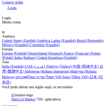
Comece grátis
Login
Login
Minha conta
br
América
United States (English)
América Latina (Español)
Brasil (Português)
México (Español)
Colombia (Español)
Europa
Europe (English)
Deutschland (Deutsch)
France (Français)
Polska
(Polski)
Italia (Italiano)
United Kingdom (English)
Ásia
India (English)
UAE (عربي)
Türkiye (Türkçe)
中国 (简体中文)
台
灣 (繁體中文)
Indonesia (Bahasa Indonesia)
Malaysia (Bahasa
Melayu)
ประเทศไทย (ภาษาไทย)
Việt Nam (Tiếng Việt)
日本 (日
本語)
Você pode alterar sua região aqui, se necessário
Bitrix24 Market
750+ aplicativos