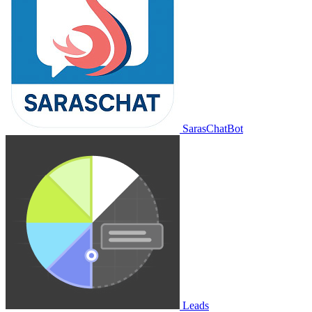
SarasChatBot
Leads