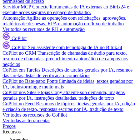
permissões de acesso
Servidor MCP
Conecte ferramentas de IA externas ao Bitrix24 e
execute ações seguras no espaço de trabalho.
Automação
Agilize as operações com solicitações, aprovações,
relatórios de despesas, RPA e automação do fluxo de trabalho
Ver todos os recursos de RH e automação
CoPilot
CoPilot
Seu assistente com tecnologia de IA no Bitrix24
CoPilot no CRM
Transcrição de chamadas de áudio para texto,
resumo de chamadas, preenchimento automático de campos nos
negócios
CoPilot em Tarefas
Descrições de tarefas geradas por IA, resumos
das tarefas, listas de verificação, comentários
CoPilot no Bate-papo
Fonte ilimitada de ideias, textos gerados por
IA, brainstorming e muito mais
CoPilot nos Sites e lojas
Copy atraente sob demanda, imagens
geradas por IA, instruções detalhadas, traduções de texto
CoPilot no Feed
Resumos de tópicos, ideias geradas por IA, edição
e criação de texto, respostas escritas por IA, tradução de texto
Ver todos os recursos do CoPilot
Ver todas as ferramentas
Preços
Recursos
Aprender