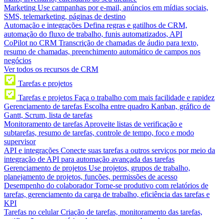
Marketing
Use campanhas por e-mail, anúncios em mídias sociais,
SMS, telemarketing, páginas de destino
Automação e integrações
Defina regras e gatilhos de CRM,
automação do fluxo de trabalho, funis automatizados, API
CoPilot no CRM
Transcrição de chamadas de áudio para texto,
resumo de chamadas, preenchimento automático de campos nos
negócios
Ver todos os recursos de CRM
Tarefas e projetos
Tarefas e projetos
Faça o trabalho com mais facilidade e rapidez
Gerenciamento de tarefas
Escolha entre quadro Kanban, gráfico de
Gantt, Scrum, lista de tarefas
Monitoramento de tarefas
Aproveite listas de verificação e
subtarefas, resumo de tarefas, controle de tempo, foco e modo
supervisor
API e integrações
Conecte suas tarefas a outros serviços por meio da
integração de API para automação avançada das tarefas
Gerenciamento de projetos
Use projetos, grupos de trabalho,
planejamento de projetos, funções, permissões de acesso
Desempenho do colaborador
Torne-se produtivo com relatórios de
tarefas, gerenciamento da carga de trabalho, eficiência das tarefas e
KPI
Tarefas no celular
Criação de tarefas, monitoramento das tarefas,