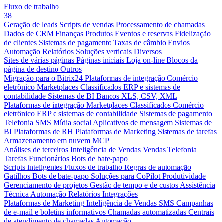
Fluxo de trabalho
38
Geração de leads
Scripts de vendas
Processamento de chamadas
Dados de CRM
Finanças
Produtos
Eventos e reservas
Fidelização
de clientes
Sistemas de pagamento
Taxas de câmbio
Envios
Automação
Relatórios
Soluções verticais
Diversos
Sites de várias páginas
Páginas iniciais
Loja on-line
Blocos da
página de destino
Outros
Migração para o Bitrix24
Plataformas de integração
Comércio
eletrônico
Marketplaces
Classificados
ERP e sistemas de
contabilidade
Sistemas de BI
Bancos
XLS, CSV, XML
Plataformas de integração
Marketplaces
Classificados
Comércio
eletrônico
ERP e sistemas de contabilidade
Sistemas de pagamento
Telefonia
SMS
Mídia social
Aplicativos de mensagem
Sistemas de
BI
Plataformas de RH
Plataformas de Marketing
Sistemas de tarefas
Armazenamento em nuvem
MCP
Análises de terceiros
Inteligência de Vendas
Vendas
Telefonia
Tarefas
Funcionários
Bots de bate-papo
Scripts inteligentes
Fluxos de trabalho
Regras de automação
Gatilhos
Bots de bate-papo
Soluções para CoPilot
Produtividade
Gerenciamento de projetos
Gestão de tempo e de custos
Assistência
Técnica
Automação
Relatórios
Integrações
Plataformas de Marketing
Inteligência de Vendas
SMS
Campanhas
de e-mail e boletins informativos
Chamadas automatizadas
Centrais
de atendimento de chamadas
Automação