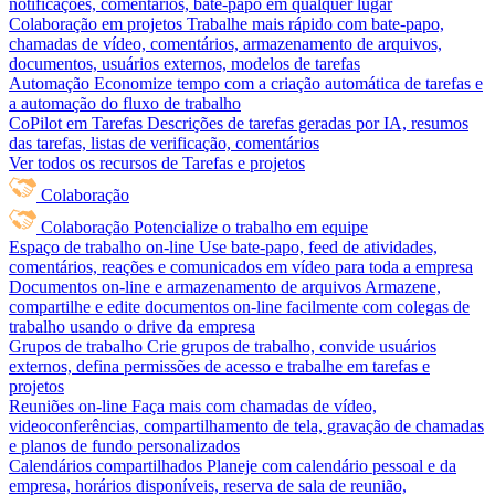
notificações, comentários, bate-papo em qualquer lugar
Colaboração em projetos
Trabalhe mais rápido com bate-papo,
chamadas de vídeo, comentários, armazenamento de arquivos,
documentos, usuários externos, modelos de tarefas
Automação
Economize tempo com a criação automática de tarefas e
a automação do fluxo de trabalho
CoPilot em Tarefas
Descrições de tarefas geradas por IA, resumos
das tarefas, listas de verificação, comentários
Ver todos os recursos de Tarefas e projetos
Colaboração
Colaboração
Potencialize o trabalho em equipe
Espaço de trabalho on-line
Use bate-papo, feed de atividades,
comentários, reações e comunicados em vídeo para toda a empresa
Documentos on-line e armazenamento de arquivos
Armazene,
compartilhe e edite documentos on-line facilmente com colegas de
trabalho usando o drive da empresa
Grupos de trabalho
Crie grupos de trabalho, convide usuários
externos, defina permissões de acesso e trabalhe em tarefas e
projetos
Reuniões on-line
Faça mais com chamadas de vídeo,
videoconferências, compartilhamento de tela, gravação de chamadas
e planos de fundo personalizados
Calendários compartilhados
Planeje com calendário pessoal e da
empresa, horários disponíveis, reserva de sala de reunião,