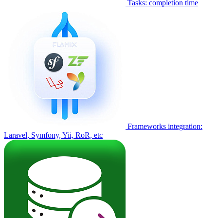
Tasks: completion time
Frameworks integration:
Laravel, Symfony, Yii, RoR, etc