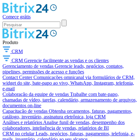
Comece grátis
Produto
CRM
CRM
Gerencie facilmente as vendas e os clientes
Gerenciamento de vendas
Gerencie leads, negócios, contatos,
pipelines, permissões de acesso e funções
Contact Center
Comunicações omnicanal via formulários de CRM,
widget do site, bate-papo ao vivo, WhatsApp, Instagram, telefonia,
e-mail
Colaboração da equipe de vendas
Trabalhe com bate-papo,
chamadas de vídeo, tarefas, calendário, armazenamento de arquivos,
documentos on-line
Capacitação de vendas
Obtenha orçamentos, faturas, pagamentos,
catálogo, inventário, assinatura eletrônica, loja CRM
Análises e relatórios
Analise funil de vendas, desempenho dos
colaboradores, inteligência de vendas, relatórios de BI
CRM no celular
Leads, negócios, faturas, pagamentos, telefonia, e-
mails, inventário, calendário ao seu alcance