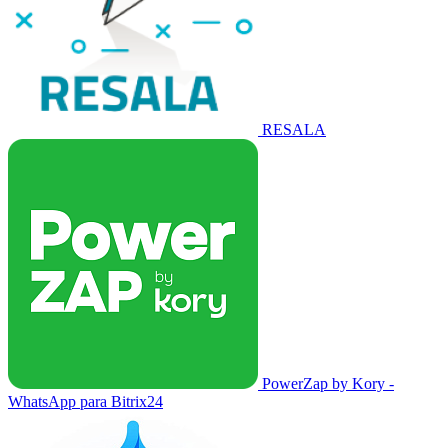
RESALA
PowerZap by Kory -
WhatsApp para Bitrix24