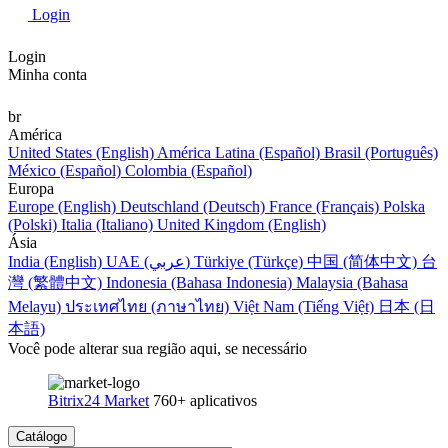
Login
Login
Minha conta
br
América
United States (English)
América Latina (Español)
Brasil (Português)
México (Español)
Colombia (Español)
Europa
Europe (English)
Deutschland (Deutsch)
France (Français)
Polska
(Polski)
Italia (Italiano)
United Kingdom (English)
Ásia
India (English)
UAE (عربي)
Türkiye (Türkçe)
中国 (简体中文)
台
灣 (繁體中文)
Indonesia (Bahasa Indonesia)
Malaysia (Bahasa
Melayu)
ประเทศไทย (ภาษาไทย)
Việt Nam (Tiếng Việt)
日本 (日
本語)
Você pode alterar sua região aqui, se necessário
Bitrix24 Market
760+ aplicativos
Catálogo