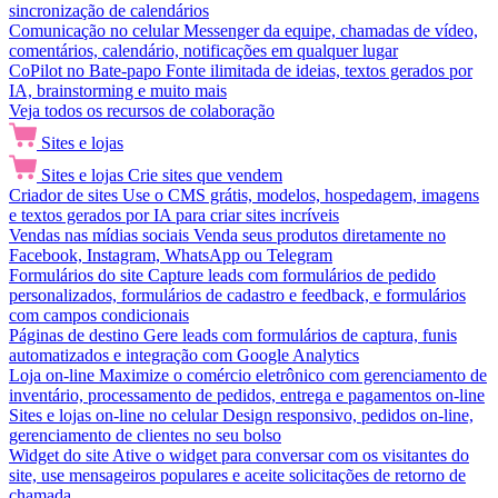
sincronização de calendários
Comunicação no celular
Messenger da equipe, chamadas de vídeo,
comentários, calendário, notificações em qualquer lugar
CoPilot no Bate-papo
Fonte ilimitada de ideias, textos gerados por
IA, brainstorming e muito mais
Veja todos os recursos de colaboração
Sites e lojas
Sites e lojas
Crie sites que vendem
Criador de sites
Use o CMS grátis, modelos, hospedagem, imagens
e textos gerados por IA para criar sites incríveis
Vendas nas mídias sociais
Venda seus produtos diretamente no
Facebook, Instagram, WhatsApp ou Telegram
Formulários do site
Capture leads com formulários de pedido
personalizados, formulários de cadastro e feedback, e formulários
com campos condicionais
Páginas de destino
Gere leads com formulários de captura, funis
automatizados e integração com Google Analytics
Loja on-line
Maximize o comércio eletrônico com gerenciamento de
inventário, processamento de pedidos, entrega e pagamentos on-line
Sites e lojas on-line no celular
Design responsivo, pedidos on-line,
gerenciamento de clientes no seu bolso
Widget do site
Ative o widget para conversar com os visitantes do
site, use mensageiros populares e aceite solicitações de retorno de
chamada