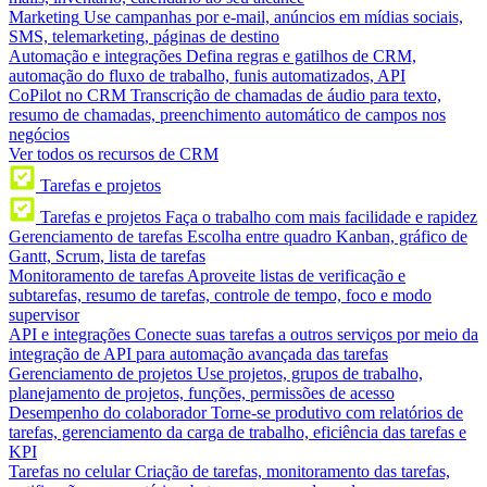
Marketing
Use campanhas por e-mail, anúncios em mídias sociais,
SMS, telemarketing, páginas de destino
Automação e integrações
Defina regras e gatilhos de CRM,
automação do fluxo de trabalho, funis automatizados, API
CoPilot no CRM
Transcrição de chamadas de áudio para texto,
resumo de chamadas, preenchimento automático de campos nos
negócios
Ver todos os recursos de CRM
Tarefas e projetos
Tarefas e projetos
Faça o trabalho com mais facilidade e rapidez
Gerenciamento de tarefas
Escolha entre quadro Kanban, gráfico de
Gantt, Scrum, lista de tarefas
Monitoramento de tarefas
Aproveite listas de verificação e
subtarefas, resumo de tarefas, controle de tempo, foco e modo
supervisor
API e integrações
Conecte suas tarefas a outros serviços por meio da
integração de API para automação avançada das tarefas
Gerenciamento de projetos
Use projetos, grupos de trabalho,
planejamento de projetos, funções, permissões de acesso
Desempenho do colaborador
Torne-se produtivo com relatórios de
tarefas, gerenciamento da carga de trabalho, eficiência das tarefas e
KPI
Tarefas no celular
Criação de tarefas, monitoramento das tarefas,