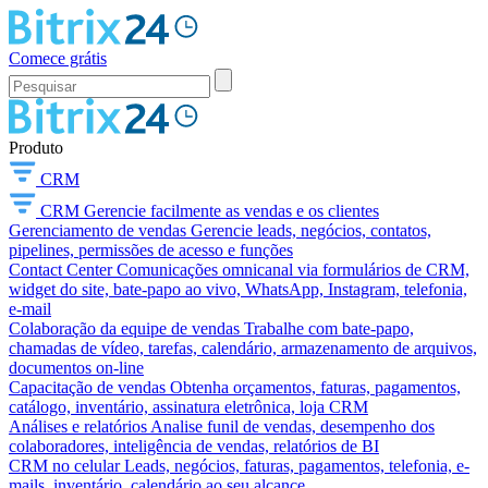
Comece grátis
Produto
CRM
CRM
Gerencie facilmente as vendas e os clientes
Gerenciamento de vendas
Gerencie leads, negócios, contatos,
pipelines, permissões de acesso e funções
Contact Center
Comunicações omnicanal via formulários de CRM,
widget do site, bate-papo ao vivo, WhatsApp, Instagram, telefonia,
e-mail
Colaboração da equipe de vendas
Trabalhe com bate-papo,
chamadas de vídeo, tarefas, calendário, armazenamento de arquivos,
documentos on-line
Capacitação de vendas
Obtenha orçamentos, faturas, pagamentos,
catálogo, inventário, assinatura eletrônica, loja CRM
Análises e relatórios
Analise funil de vendas, desempenho dos
colaboradores, inteligência de vendas, relatórios de BI
CRM no celular
Leads, negócios, faturas, pagamentos, telefonia, e-
mails, inventário, calendário ao seu alcance