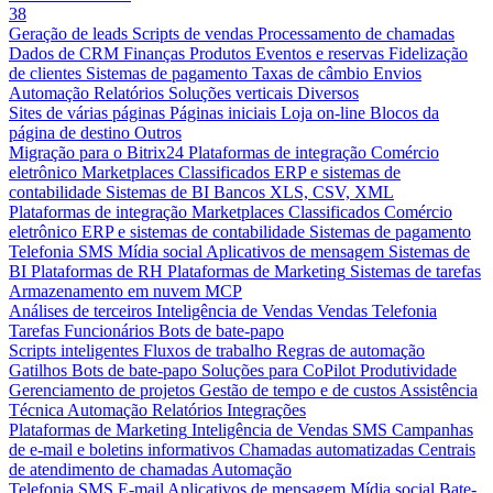
38
Geração de leads
Scripts de vendas
Processamento de chamadas
Dados de CRM
Finanças
Produtos
Eventos e reservas
Fidelização
de clientes
Sistemas de pagamento
Taxas de câmbio
Envios
Automação
Relatórios
Soluções verticais
Diversos
Sites de várias páginas
Páginas iniciais
Loja on-line
Blocos da
página de destino
Outros
Migração para o Bitrix24
Plataformas de integração
Comércio
eletrônico
Marketplaces
Classificados
ERP e sistemas de
contabilidade
Sistemas de BI
Bancos
XLS, CSV, XML
Plataformas de integração
Marketplaces
Classificados
Comércio
eletrônico
ERP e sistemas de contabilidade
Sistemas de pagamento
Telefonia
SMS
Mídia social
Aplicativos de mensagem
Sistemas de
BI
Plataformas de RH
Plataformas de Marketing
Sistemas de tarefas
Armazenamento em nuvem
MCP
Análises de terceiros
Inteligência de Vendas
Vendas
Telefonia
Tarefas
Funcionários
Bots de bate-papo
Scripts inteligentes
Fluxos de trabalho
Regras de automação
Gatilhos
Bots de bate-papo
Soluções para CoPilot
Produtividade
Gerenciamento de projetos
Gestão de tempo e de custos
Assistência
Técnica
Automação
Relatórios
Integrações
Plataformas de Marketing
Inteligência de Vendas
SMS
Campanhas
de e-mail e boletins informativos
Chamadas automatizadas
Centrais
de atendimento de chamadas
Automação
Telefonia
SMS
E-mail
Aplicativos de mensagem
Mídia social
Bate-