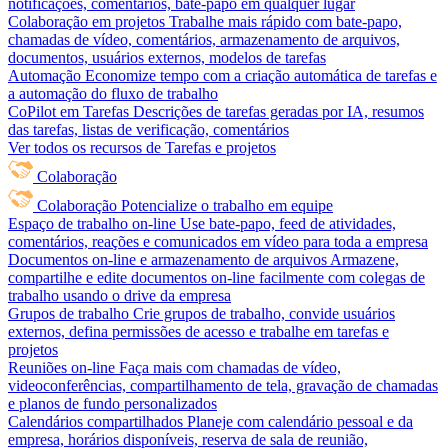
notificações, comentários, bate-papo em qualquer lugar
Colaboração em projetos
Trabalhe mais rápido com bate-papo,
chamadas de vídeo, comentários, armazenamento de arquivos,
documentos, usuários externos, modelos de tarefas
Automação
Economize tempo com a criação automática de tarefas e
a automação do fluxo de trabalho
CoPilot em Tarefas
Descrições de tarefas geradas por IA, resumos
das tarefas, listas de verificação, comentários
Ver todos os recursos de Tarefas e projetos
Colaboração
Colaboração
Potencialize o trabalho em equipe
Espaço de trabalho on-line
Use bate-papo, feed de atividades,
comentários, reações e comunicados em vídeo para toda a empresa
Documentos on-line e armazenamento de arquivos
Armazene,
compartilhe e edite documentos on-line facilmente com colegas de
trabalho usando o drive da empresa
Grupos de trabalho
Crie grupos de trabalho, convide usuários
externos, defina permissões de acesso e trabalhe em tarefas e
projetos
Reuniões on-line
Faça mais com chamadas de vídeo,
videoconferências, compartilhamento de tela, gravação de chamadas
e planos de fundo personalizados
Calendários compartilhados
Planeje com calendário pessoal e da
empresa, horários disponíveis, reserva de sala de reunião,