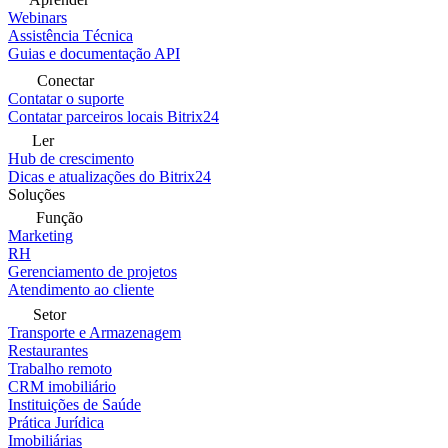
Webinars
Assistência Técnica
Guias e documentação API
Conectar
Contatar o suporte
Contatar parceiros locais Bitrix24
Ler
Hub de crescimento
Dicas e atualizações do Bitrix24
Soluções
Função
Marketing
RH
Gerenciamento de projetos
Atendimento ao cliente
Setor
Transporte e Armazenagem
Restaurantes
Trabalho remoto
CRM imobiliário
Instituições de Saúde
Prática Jurídica
Imobiliárias