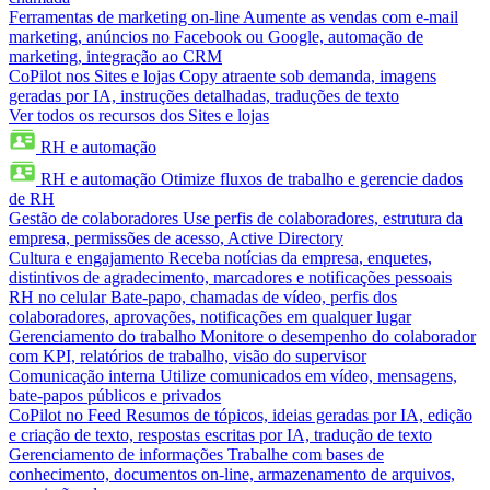
Ferramentas de marketing on-line
Aumente as vendas com e-mail
marketing, anúncios no Facebook ou Google, automação de
marketing, integração ao CRM
CoPilot nos Sites e lojas
Copy atraente sob demanda, imagens
geradas por IA, instruções detalhadas, traduções de texto
Ver todos os recursos dos Sites e lojas
RH e automação
RH e automação
Otimize fluxos de trabalho e gerencie dados
de RH
Gestão de colaboradores
Use perfis de colaboradores, estrutura da
empresa, permissões de acesso, Active Directory
Cultura e engajamento
Receba notícias da empresa, enquetes,
distintivos de agradecimento, marcadores e notificações pessoais
RH no celular
Bate-papo, chamadas de vídeo, perfis dos
colaboradores, aprovações, notificações em qualquer lugar
Gerenciamento do trabalho
Monitore o desempenho do colaborador
com KPI, relatórios de trabalho, visão do supervisor
Comunicação interna
Utilize comunicados em vídeo, mensagens,
bate-papos públicos e privados
CoPilot no Feed
Resumos de tópicos, ideias geradas por IA, edição
e criação de texto, respostas escritas por IA, tradução de texto
Gerenciamento de informações
Trabalhe com bases de
conhecimento, documentos on-line, armazenamento de arquivos,