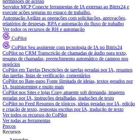
permissões de acesso
Servidor MCP
Conecte ferramentas de IA externas ao Bitrix24 e
execute ações seguras no espaço de trabalho.
Automação
Agilize as operações com solicitações, aprovações,
relatórios de despesas, RPA e automação do fluxo de trabalho
Ver todos os recursos de RH e automação
CoPilot
CoPilot
Seu assistente com tecnologia de IA no Bitrix24
CoPilot no CRM
Transcrição de chamadas de áudio para texto,
resumo de chamadas, preenchimento automático de campos nos
negócios
CoPilot em Tarefas
Descrições de tarefas geradas por IA, resumos
das tarefas, listas de verificação, comentários
CoPilot no Bate-papo
Fonte ilimitada de ideias, textos gerados por
IA, brainstorming e muito mais
CoPilot nos Sites e lojas
Copy atraente sob demanda, imagens
geradas por IA, instruções detalhadas, traduções de texto
CoPilot no Feed
Resumos de tópicos, ideias geradas por IA, edição
e criação de texto, respostas escritas por IA, tradução de texto
Ver todos os recursos do CoPilot
Ver todas as ferramentas
Preços
Recursos
Aprender