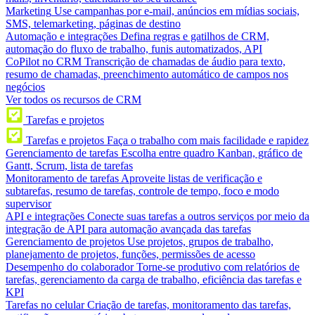
Marketing
Use campanhas por e-mail, anúncios em mídias sociais,
SMS, telemarketing, páginas de destino
Automação e integrações
Defina regras e gatilhos de CRM,
automação do fluxo de trabalho, funis automatizados, API
CoPilot no CRM
Transcrição de chamadas de áudio para texto,
resumo de chamadas, preenchimento automático de campos nos
negócios
Ver todos os recursos de CRM
Tarefas e projetos
Tarefas e projetos
Faça o trabalho com mais facilidade e rapidez
Gerenciamento de tarefas
Escolha entre quadro Kanban, gráfico de
Gantt, Scrum, lista de tarefas
Monitoramento de tarefas
Aproveite listas de verificação e
subtarefas, resumo de tarefas, controle de tempo, foco e modo
supervisor
API e integrações
Conecte suas tarefas a outros serviços por meio da
integração de API para automação avançada das tarefas
Gerenciamento de projetos
Use projetos, grupos de trabalho,
planejamento de projetos, funções, permissões de acesso
Desempenho do colaborador
Torne-se produtivo com relatórios de
tarefas, gerenciamento da carga de trabalho, eficiência das tarefas e
KPI
Tarefas no celular
Criação de tarefas, monitoramento das tarefas,