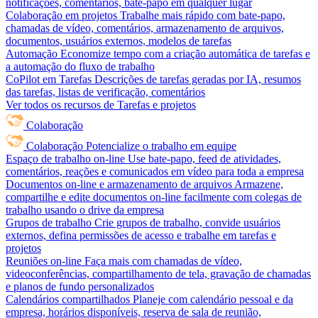
notificações, comentários, bate-papo em qualquer lugar
Colaboração em projetos
Trabalhe mais rápido com bate-papo,
chamadas de vídeo, comentários, armazenamento de arquivos,
documentos, usuários externos, modelos de tarefas
Automação
Economize tempo com a criação automática de tarefas e
a automação do fluxo de trabalho
CoPilot em Tarefas
Descrições de tarefas geradas por IA, resumos
das tarefas, listas de verificação, comentários
Ver todos os recursos de Tarefas e projetos
Colaboração
Colaboração
Potencialize o trabalho em equipe
Espaço de trabalho on-line
Use bate-papo, feed de atividades,
comentários, reações e comunicados em vídeo para toda a empresa
Documentos on-line e armazenamento de arquivos
Armazene,
compartilhe e edite documentos on-line facilmente com colegas de
trabalho usando o drive da empresa
Grupos de trabalho
Crie grupos de trabalho, convide usuários
externos, defina permissões de acesso e trabalhe em tarefas e
projetos
Reuniões on-line
Faça mais com chamadas de vídeo,
videoconferências, compartilhamento de tela, gravação de chamadas
e planos de fundo personalizados
Calendários compartilhados
Planeje com calendário pessoal e da
empresa, horários disponíveis, reserva de sala de reunião,