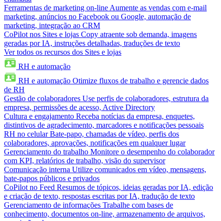
Ferramentas de marketing on-line
Aumente as vendas com e-mail
marketing, anúncios no Facebook ou Google, automação de
marketing, integração ao CRM
CoPilot nos Sites e lojas
Copy atraente sob demanda, imagens
geradas por IA, instruções detalhadas, traduções de texto
Ver todos os recursos dos Sites e lojas
RH e automação
RH e automação
Otimize fluxos de trabalho e gerencie dados
de RH
Gestão de colaboradores
Use perfis de colaboradores, estrutura da
empresa, permissões de acesso, Active Directory
Cultura e engajamento
Receba notícias da empresa, enquetes,
distintivos de agradecimento, marcadores e notificações pessoais
RH no celular
Bate-papo, chamadas de vídeo, perfis dos
colaboradores, aprovações, notificações em qualquer lugar
Gerenciamento do trabalho
Monitore o desempenho do colaborador
com KPI, relatórios de trabalho, visão do supervisor
Comunicação interna
Utilize comunicados em vídeo, mensagens,
bate-papos públicos e privados
CoPilot no Feed
Resumos de tópicos, ideias geradas por IA, edição
e criação de texto, respostas escritas por IA, tradução de texto
Gerenciamento de informações
Trabalhe com bases de
conhecimento, documentos on-line, armazenamento de arquivos,