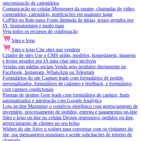
sincronização de calendários
Comunicação no celular
Messenger da equipe, chamadas de vídeo,
comentários, calendário, notificações em qualquer lugar
CoPilot no Bate-papo
Fonte ilimitada de ideias, textos gerados por
IA, brainstorming e muito mais
Veja todos os recursos de colaboração
Sites e lojas
Sites e lojas
Crie sites que vendem
Criador de sites
Use o CMS grátis, modelos, hospedagem, imagens
e textos gerados por IA para criar sites incríveis
Vendas nas mídias sociais
Venda seus produtos diretamente no
Facebook, Instagram, WhatsApp ou Telegram
Formulários do site
Capture leads com formulários de pedido
personalizados, formulários de cadastro e feedback, e formulários
com campos condicionais
Páginas de destino
Gere leads com formulários de captura, funis
automatizados e integração com Google Analytics
Loja on-line
Maximize o comércio eletrônico com gerenciamento de
inventário, processamento de pedidos, entrega e pagamentos on-line
Sites e lojas on-line no celular
Design responsivo, pedidos on-line,
gerenciamento de clientes no seu bolso
Widget do site
Ative o widget para conversar com os visitantes do
site, use mensageiros populares e aceite solicitações de retorno de
chamada