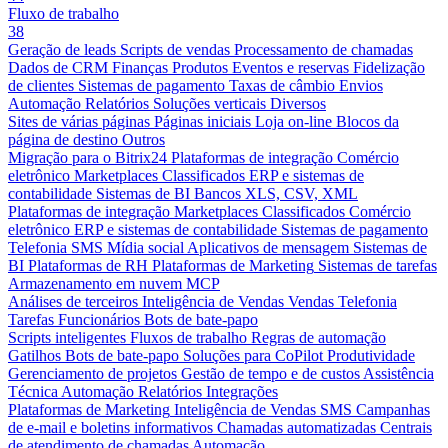
Fluxo de trabalho
38
Geração de leads
Scripts de vendas
Processamento de chamadas
Dados de CRM
Finanças
Produtos
Eventos e reservas
Fidelização
de clientes
Sistemas de pagamento
Taxas de câmbio
Envios
Automação
Relatórios
Soluções verticais
Diversos
Sites de várias páginas
Páginas iniciais
Loja on-line
Blocos da
página de destino
Outros
Migração para o Bitrix24
Plataformas de integração
Comércio
eletrônico
Marketplaces
Classificados
ERP e sistemas de
contabilidade
Sistemas de BI
Bancos
XLS, CSV, XML
Plataformas de integração
Marketplaces
Classificados
Comércio
eletrônico
ERP e sistemas de contabilidade
Sistemas de pagamento
Telefonia
SMS
Mídia social
Aplicativos de mensagem
Sistemas de
BI
Plataformas de RH
Plataformas de Marketing
Sistemas de tarefas
Armazenamento em nuvem
MCP
Análises de terceiros
Inteligência de Vendas
Vendas
Telefonia
Tarefas
Funcionários
Bots de bate-papo
Scripts inteligentes
Fluxos de trabalho
Regras de automação
Gatilhos
Bots de bate-papo
Soluções para CoPilot
Produtividade
Gerenciamento de projetos
Gestão de tempo e de custos
Assistência
Técnica
Automação
Relatórios
Integrações
Plataformas de Marketing
Inteligência de Vendas
SMS
Campanhas
de e-mail e boletins informativos
Chamadas automatizadas
Centrais
de atendimento de chamadas
Automação