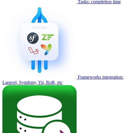
Tasks: completion time
Frameworks integration:
Laravel, Symfony, Yii, RoR, etc