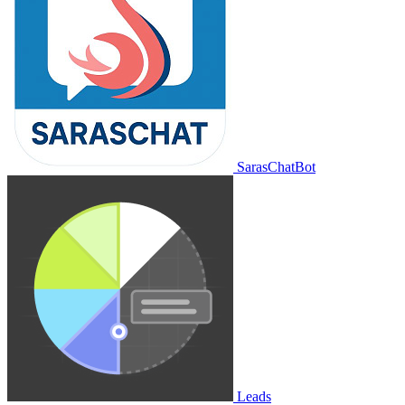
SarasChatBot
Leads