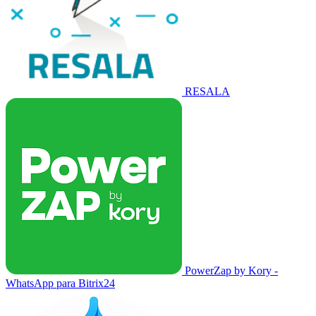
RESALA
PowerZap by Kory -
WhatsApp para Bitrix24