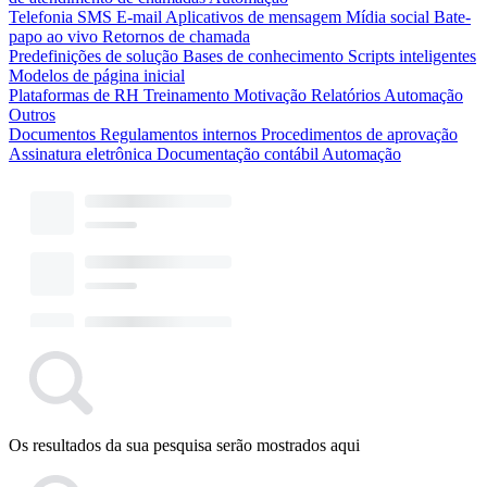
Telefonia
SMS
E-mail
Aplicativos de mensagem
Mídia social
Bate-
papo ao vivo
Retornos de chamada
Predefinições de solução
Bases de conhecimento
Scripts inteligentes
Modelos de página inicial
Plataformas de RH
Treinamento
Motivação
Relatórios
Automação
Outros
Documentos
Regulamentos internos
Procedimentos de aprovação
Assinatura eletrônica
Documentação contábil
Automação
Os resultados da sua pesquisa serão mostrados aqui