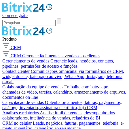
Comece grátis
Produto
CRM
CRM
Gerencie facilmente as vendas e os clientes
Gerenciamento de vendas
Gerencie leads, negócios, contatos,
pipelines, permissões de acesso e funções
Contact Center
Comunicações omnicanal via formulários de CRM,
widget do site, bate-papo ao vivo, WhatsApp, Instagram, telefonia,
e-mail
Colaboração da equipe de vendas
Trabalhe com bate-papo,
chamadas de vídeo, tarefas, calendário, armazenamento de arquivos,
documentos on-line
Capacitação de vendas
Obtenha orçamentos, faturas, pagamentos,
catálogo, inventário, assinatura eletrônica, loja CRM
Análises e relatórios
Analise funil de vendas, desempenho dos
colaboradores, inteligência de vendas, relatórios de BI
CRM no celular
Leads, negócios, faturas, pagamentos, telefonia, e-
mails, inventário, calendário ao seu alcance