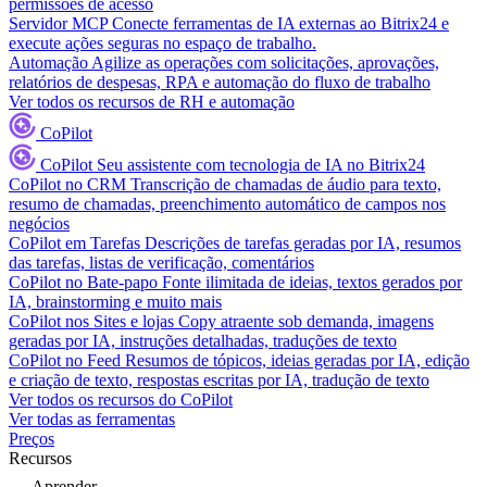
permissões de acesso
Servidor MCP
Conecte ferramentas de IA externas ao Bitrix24 e
execute ações seguras no espaço de trabalho.
Automação
Agilize as operações com solicitações, aprovações,
relatórios de despesas, RPA e automação do fluxo de trabalho
Ver todos os recursos de RH e automação
CoPilot
CoPilot
Seu assistente com tecnologia de IA no Bitrix24
CoPilot no CRM
Transcrição de chamadas de áudio para texto,
resumo de chamadas, preenchimento automático de campos nos
negócios
CoPilot em Tarefas
Descrições de tarefas geradas por IA, resumos
das tarefas, listas de verificação, comentários
CoPilot no Bate-papo
Fonte ilimitada de ideias, textos gerados por
IA, brainstorming e muito mais
CoPilot nos Sites e lojas
Copy atraente sob demanda, imagens
geradas por IA, instruções detalhadas, traduções de texto
CoPilot no Feed
Resumos de tópicos, ideias geradas por IA, edição
e criação de texto, respostas escritas por IA, tradução de texto
Ver todos os recursos do CoPilot
Ver todas as ferramentas
Preços
Recursos
Aprender