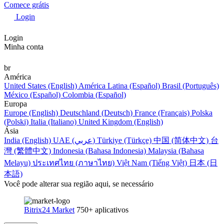
Comece grátis
Login
Login
Minha conta
br
América
United States (English)
América Latina (Español)
Brasil (Português)
México (Español)
Colombia (Español)
Europa
Europe (English)
Deutschland (Deutsch)
France (Français)
Polska
(Polski)
Italia (Italiano)
United Kingdom (English)
Ásia
India (English)
UAE (عربي)
Türkiye (Türkçe)
中国 (简体中文)
台
灣 (繁體中文)
Indonesia (Bahasa Indonesia)
Malaysia (Bahasa
Melayu)
ประเทศไทย (ภาษาไทย)
Việt Nam (Tiếng Việt)
日本 (日
本語)
Você pode alterar sua região aqui, se necessário
Bitrix24 Market
750+ aplicativos