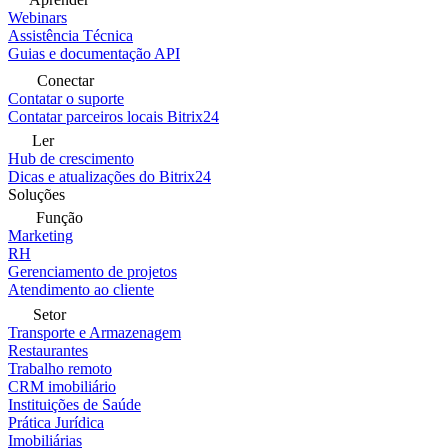
Webinars
Assistência Técnica
Guias e documentação API
Conectar
Contatar o suporte
Contatar parceiros locais Bitrix24
Ler
Hub de crescimento
Dicas e atualizações do Bitrix24
Soluções
Função
Marketing
RH
Gerenciamento de projetos
Atendimento ao cliente
Setor
Transporte e Armazenagem
Restaurantes
Trabalho remoto
CRM imobiliário
Instituições de Saúde
Prática Jurídica
Imobiliárias