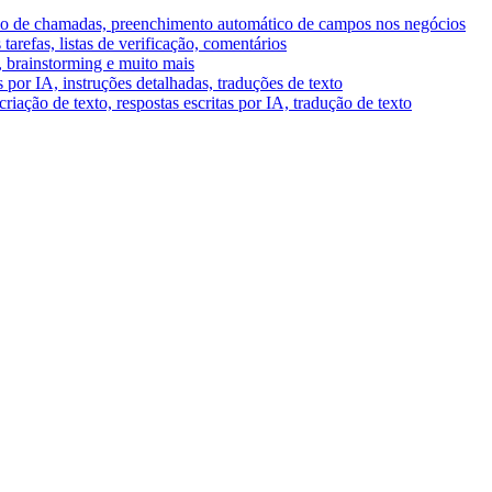
umo de chamadas, preenchimento automático de campos nos negócios
tarefas, listas de verificação, comentários
A, brainstorming e muito mais
por IA, instruções detalhadas, traduções de texto
riação de texto, respostas escritas por IA, tradução de texto