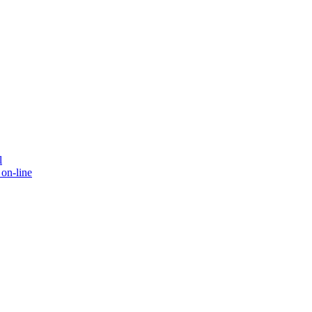
l
on-line