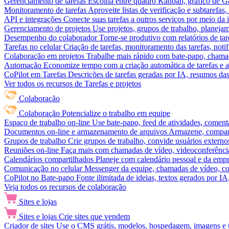
Gerenciamento de tarefas
Escolha entre quadro Kanban, gráfico de Gan
Monitoramento de tarefas
Aproveite listas de verificação e subtarefas
API e integrações
Conecte suas tarefas a outros serviços por meio da
Gerenciamento de projetos
Use projetos, grupos de trabalho, planeja
Desempenho do colaborador
Torne-se produtivo com relatórios de tar
Tarefas no celular
Criação de tarefas, monitoramento das tarefas, noti
Colaboração em projetos
Trabalhe mais rápido com bate-papo, chamad
Automação
Economize tempo com a criação automática de tarefas e a
CoPilot em Tarefas
Descrições de tarefas geradas por IA, resumos das 
Ver todos os recursos de Tarefas e projetos
Colaboração
Colaboração
Potencialize o trabalho em equipe
Espaço de trabalho on-line
Use bate-papo, feed de atividades, coment
Documentos on-line e armazenamento de arquivos
Armazene, compart
Grupos de trabalho
Crie grupos de trabalho, convide usuários externos
Reuniões on-line
Faça mais com chamadas de vídeo, videoconferência
Calendários compartilhados
Planeje com calendário pessoal e da empre
Comunicação no celular
Messenger da equipe, chamadas de vídeo, com
CoPilot no Bate-papo
Fonte ilimitada de ideias, textos gerados por I
Veja todos os recursos de colaboração
Sites e lojas
Sites e lojas
Crie sites que vendem
Criador de sites
Use o CMS grátis, modelos, hospedagem, imagens e tex