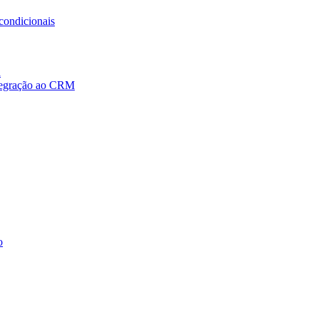
condicionais
a
ntegração ao CRM
o