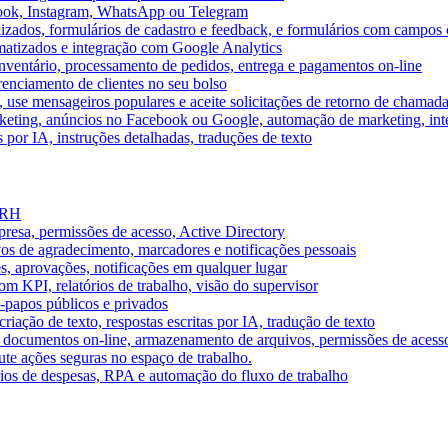
book, Instagram, WhatsApp ou Telegram
izados, formulários de cadastro e feedback, e formulários com campos 
omatizados e integração com Google Analytics
ventário, processamento de pedidos, entrega e pagamentos on-line
renciamento de clientes no seu bolso
e, use mensageiros populares e aceite solicitações de retorno de chamad
keting, anúncios no Facebook ou Google, automação de marketing, i
por IA, instruções detalhadas, traduções de texto
e RH
presa, permissões de acesso, Active Directory
vos de agradecimento, marcadores e notificações pessoais
s, aprovações, notificações em qualquer lugar
 KPI, relatórios de trabalho, visão do supervisor
-papos públicos e privados
riação de texto, respostas escritas por IA, tradução de texto
 documentos on-line, armazenamento de arquivos, permissões de acess
ute ações seguras no espaço de trabalho.
órios de despesas, RPA e automação do fluxo de trabalho