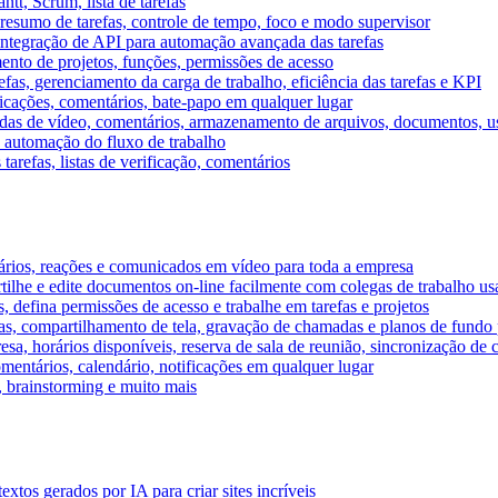
tt, Scrum, lista de tarefas
, resumo de tarefas, controle de tempo, foco e modo supervisor
 integração de API para automação avançada das tarefas
mento de projetos, funções, permissões de acesso
efas, gerenciamento da carga de trabalho, eficiência das tarefas e KPI
ficações, comentários, bate-papo em qualquer lugar
as de vídeo, comentários, armazenamento de arquivos, documentos, usu
 automação do fluxo de trabalho
tarefas, listas de verificação, comentários
ários, reações e comunicados em vídeo para toda a empresa
ilhe e edite documentos on-line facilmente com colegas de trabalho us
, defina permissões de acesso e trabalhe em tarefas e projetos
s, compartilhamento de tela, gravação de chamadas e planos de fundo 
sa, horários disponíveis, reserva de sala de reunião, sincronização de 
entários, calendário, notificações em qualquer lugar
A, brainstorming e muito mais
tos gerados por IA para criar sites incríveis