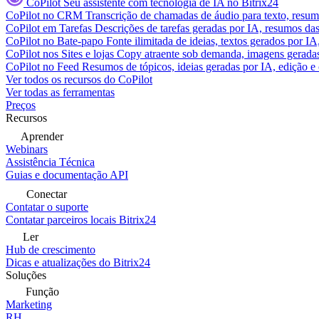
CoPilot
Seu assistente com tecnologia de IA no Bitrix24
CoPilot no CRM
Transcrição de chamadas de áudio para texto, res
CoPilot em Tarefas
Descrições de tarefas geradas por IA, resumos das 
CoPilot no Bate-papo
Fonte ilimitada de ideias, textos gerados por I
CoPilot nos Sites e lojas
Copy atraente sob demanda, imagens geradas 
CoPilot no Feed
Resumos de tópicos, ideias geradas por IA, edição e c
Ver todos os recursos do CoPilot
Ver todas as ferramentas
Preços
Recursos
Aprender
Webinars
Assistência Técnica
Guias e documentação API
Conectar
Contatar o suporte
Contatar parceiros locais Bitrix24
Ler
Hub de crescimento
Dicas e atualizações do Bitrix24
Soluções
Função
Marketing
RH