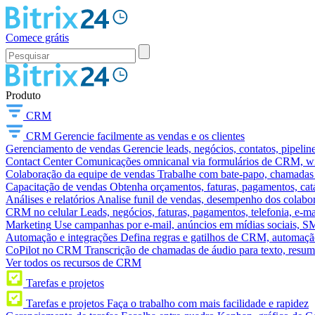
Comece grátis
Produto
CRM
CRM
Gerencie facilmente as vendas e os clientes
Gerenciamento de vendas
Gerencie leads, negócios, contatos, pipelin
Contact Center
Comunicações omnicanal via formulários de CRM, widg
Colaboração da equipe de vendas
Trabalhe com bate-papo, chamadas d
Capacitação de vendas
Obtenha orçamentos, faturas, pagamentos, catá
Análises e relatórios
Analise funil de vendas, desempenho dos colabora
CRM no celular
Leads, negócios, faturas, pagamentos, telefonia, e-ma
Marketing
Use campanhas por e-mail, anúncios em mídias sociais, SM
Automação e integrações
Defina regras e gatilhos de CRM, automação
CoPilot no CRM
Transcrição de chamadas de áudio para texto, res
Ver todos os recursos de CRM
Tarefas e projetos
Tarefas e projetos
Faça o trabalho com mais facilidade e rapidez