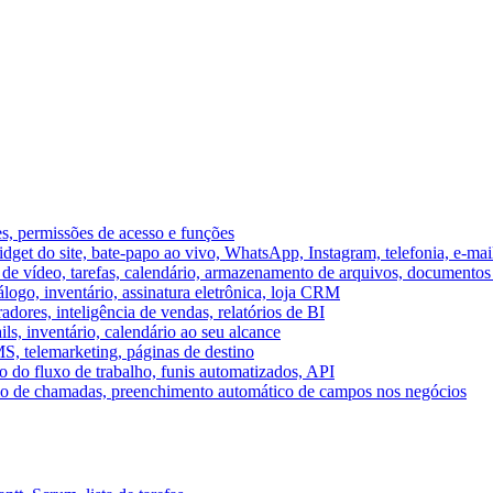
es, permissões de acesso e funções
et do site, bate-papo ao vivo, WhatsApp, Instagram, telefonia, e-mai
e vídeo, tarefas, calendário, armazenamento de arquivos, documentos 
logo, inventário, assinatura eletrônica, loja CRM
dores, inteligência de vendas, relatórios de BI
ils, inventário, calendário ao seu alcance
S, telemarketing, páginas de destino
 do fluxo de trabalho, funis automatizados, API
umo de chamadas, preenchimento automático de campos nos negócios