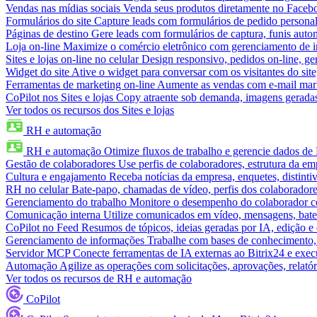
Vendas nas mídias sociais
Venda seus produtos diretamente no Face
Formulários do site
Capture leads com formulários de pedido personal
Páginas de destino
Gere leads com formulários de captura, funis aut
Loja on-line
Maximize o comércio eletrônico com gerenciamento de in
Sites e lojas on-line no celular
Design responsivo, pedidos on-line, ge
Widget do site
Ative o widget para conversar com os visitantes do sit
Ferramentas de marketing on-line
Aumente as vendas com e-mail mar
CoPilot nos Sites e lojas
Copy atraente sob demanda, imagens geradas 
Ver todos os recursos dos Sites e lojas
RH e automação
RH e automação
Otimize fluxos de trabalho e gerencie dados d
Gestão de colaboradores
Use perfis de colaboradores, estrutura da em
Cultura e engajamento
Receba notícias da empresa, enquetes, distinti
RH no celular
Bate-papo, chamadas de vídeo, perfis dos colaboradore
Gerenciamento do trabalho
Monitore o desempenho do colaborador com
Comunicação interna
Utilize comunicados em vídeo, mensagens, bate
CoPilot no Feed
Resumos de tópicos, ideias geradas por IA, edição e c
Gerenciamento de informações
Trabalhe com bases de conhecimento,
Servidor MCP
Conecte ferramentas de IA externas ao Bitrix24 e exec
Automação
Agilize as operações com solicitações, aprovações, relat
Ver todos os recursos de RH e automação
CoPilot