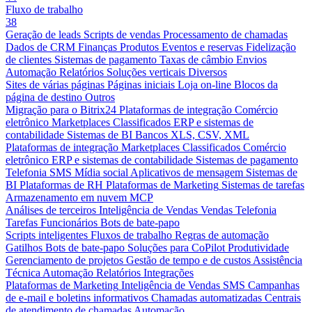
Fluxo de trabalho
38
Geração de leads
Scripts de vendas
Processamento de chamadas
Dados de CRM
Finanças
Produtos
Eventos e reservas
Fidelização
de clientes
Sistemas de pagamento
Taxas de câmbio
Envios
Automação
Relatórios
Soluções verticais
Diversos
Sites de várias páginas
Páginas iniciais
Loja on-line
Blocos da
página de destino
Outros
Migração para o Bitrix24
Plataformas de integração
Comércio
eletrônico
Marketplaces
Classificados
ERP e sistemas de
contabilidade
Sistemas de BI
Bancos
XLS, CSV, XML
Plataformas de integração
Marketplaces
Classificados
Comércio
eletrônico
ERP e sistemas de contabilidade
Sistemas de pagamento
Telefonia
SMS
Mídia social
Aplicativos de mensagem
Sistemas de
BI
Plataformas de RH
Plataformas de Marketing
Sistemas de tarefas
Armazenamento em nuvem
MCP
Análises de terceiros
Inteligência de Vendas
Vendas
Telefonia
Tarefas
Funcionários
Bots de bate-papo
Scripts inteligentes
Fluxos de trabalho
Regras de automação
Gatilhos
Bots de bate-papo
Soluções para CoPilot
Produtividade
Gerenciamento de projetos
Gestão de tempo e de custos
Assistência
Técnica
Automação
Relatórios
Integrações
Plataformas de Marketing
Inteligência de Vendas
SMS
Campanhas
de e-mail e boletins informativos
Chamadas automatizadas
Centrais
de atendimento de chamadas
Automação