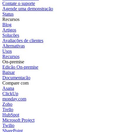
Contate o suporte
Agende uma demonstração
Status
Recursos
Blog
Artigos
Soluções
Avaliações de clientes
Alternativas
Usos
Recursos
On-premise
Edição On-premise
Baixar
Documentação
Compare com
Asana
ClickUp
monday.com
Zoho
Trello
HubSpot
Microsoft Project
Twilio
SharePoint