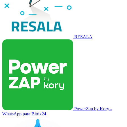
RESALA
PowerZap by Kory -
WhatsApp para Bitrix24