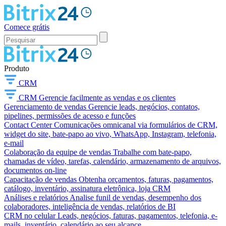
Comece grátis
Produto
CRM
CRM
Gerencie facilmente as vendas e os clientes
Gerenciamento de vendas
Gerencie leads, negócios, contatos,
pipelines, permissões de acesso e funções
Contact Center
Comunicações omnicanal via formulários de CRM,
widget do site, bate-papo ao vivo, WhatsApp, Instagram, telefonia,
e-mail
Colaboração da equipe de vendas
Trabalhe com bate-papo,
chamadas de vídeo, tarefas, calendário, armazenamento de arquivos,
documentos on-line
Capacitação de vendas
Obtenha orçamentos, faturas, pagamentos,
catálogo, inventário, assinatura eletrônica, loja CRM
Análises e relatórios
Analise funil de vendas, desempenho dos
colaboradores, inteligência de vendas, relatórios de BI
CRM no celular
Leads, negócios, faturas, pagamentos, telefonia, e-
mails, inventário, calendário ao seu alcance