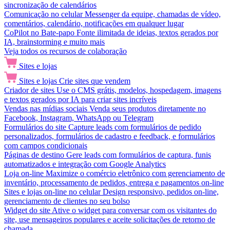
sincronização de calendários
Comunicação no celular
Messenger da equipe, chamadas de vídeo,
comentários, calendário, notificações em qualquer lugar
CoPilot no Bate-papo
Fonte ilimitada de ideias, textos gerados por
IA, brainstorming e muito mais
Veja todos os recursos de colaboração
Sites e lojas
Sites e lojas
Crie sites que vendem
Criador de sites
Use o CMS grátis, modelos, hospedagem, imagens
e textos gerados por IA para criar sites incríveis
Vendas nas mídias sociais
Venda seus produtos diretamente no
Facebook, Instagram, WhatsApp ou Telegram
Formulários do site
Capture leads com formulários de pedido
personalizados, formulários de cadastro e feedback, e formulários
com campos condicionais
Páginas de destino
Gere leads com formulários de captura, funis
automatizados e integração com Google Analytics
Loja on-line
Maximize o comércio eletrônico com gerenciamento de
inventário, processamento de pedidos, entrega e pagamentos on-line
Sites e lojas on-line no celular
Design responsivo, pedidos on-line,
gerenciamento de clientes no seu bolso
Widget do site
Ative o widget para conversar com os visitantes do
site, use mensageiros populares e aceite solicitações de retorno de
chamada