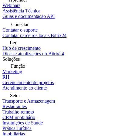
Webinars
Assistência Técnica
Guias e documentação API
Conectar
Contatar o suporte
Contatar parceiros locais Bitrix24
Ler
Hub de crescimento
Dicas e atualizações do Bitrix24
Soluções
Função
Marketing
RH
Gerenciamento de projetos
Atendimento ao cliente
Setor
Transporte e Armazenagem
Restaurantes
Trabalho remoto
CRM imobiliário
Instituições de Saúde
Prática Jurídica
Imobiliárias