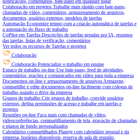
notificações, comentários, bate-papo em qualquer lugar
Colaboração em projetos
Trabalhe mais rápido com bate-papo,
chamadas de vídeo, comentários, armazenamento de arquivos,
documentos, usuários externos, modelos de tarefas
Automação
Economize tempo com a criação automática de tarefas e
a automação do fluxo de trabalho
CoPilot em Tarefas
Descrições de tarefas geradas por IA, resumos
das tarefas, listas de verificação, comentários
Ver todos os recursos de Tarefas e projetos
Colaboração
Colaboração
Potencialize o trabalho em equipe
Espaço de trabalho on-line
Use bate-papo, feed de atividades,
comentários, reações e comunicados em vídeo para toda a empresa
Documentos on-line e armazenamento de arquivos
Armazene,
compartilhe e edite documentos on-line facilmente com colegas de
trabalho usando o drive da empresa
Grupos de trabalho
Crie grupos de trabalho, convide usuários
externos, defina permissões de acesso e trabalhe em tarefas e
projetos
Reuniões on-line
Faça mais com chamadas de vídeo,
videoconferências, compartilhamento de tela, gravação de chamadas
e planos de fundo personalizados
Calendários compartilhados
Planeje com calendário pessoal e da
empresa, horários disponíveis, reserva de sala de reunião,