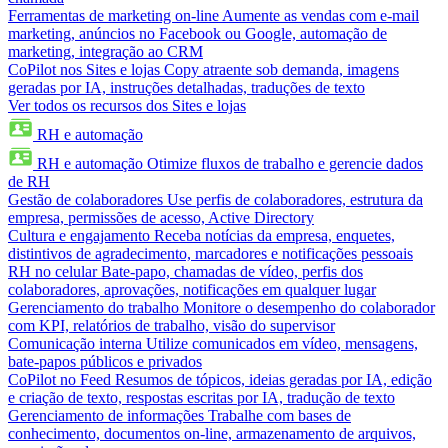
Ferramentas de marketing on-line
Aumente as vendas com e-mail
marketing, anúncios no Facebook ou Google, automação de
marketing, integração ao CRM
CoPilot nos Sites e lojas
Copy atraente sob demanda, imagens
geradas por IA, instruções detalhadas, traduções de texto
Ver todos os recursos dos Sites e lojas
RH e automação
RH e automação
Otimize fluxos de trabalho e gerencie dados
de RH
Gestão de colaboradores
Use perfis de colaboradores, estrutura da
empresa, permissões de acesso, Active Directory
Cultura e engajamento
Receba notícias da empresa, enquetes,
distintivos de agradecimento, marcadores e notificações pessoais
RH no celular
Bate-papo, chamadas de vídeo, perfis dos
colaboradores, aprovações, notificações em qualquer lugar
Gerenciamento do trabalho
Monitore o desempenho do colaborador
com KPI, relatórios de trabalho, visão do supervisor
Comunicação interna
Utilize comunicados em vídeo, mensagens,
bate-papos públicos e privados
CoPilot no Feed
Resumos de tópicos, ideias geradas por IA, edição
e criação de texto, respostas escritas por IA, tradução de texto
Gerenciamento de informações
Trabalhe com bases de
conhecimento, documentos on-line, armazenamento de arquivos,