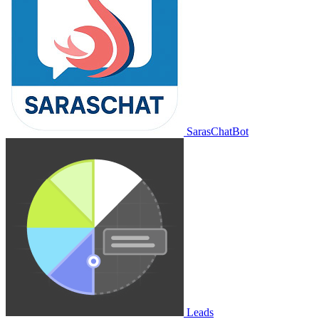
SarasChatBot
Leads