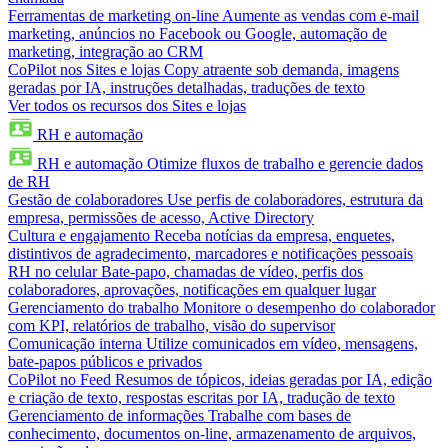
Ferramentas de marketing on-line
Aumente as vendas com e-mail
marketing, anúncios no Facebook ou Google, automação de
marketing, integração ao CRM
CoPilot nos Sites e lojas
Copy atraente sob demanda, imagens
geradas por IA, instruções detalhadas, traduções de texto
Ver todos os recursos dos Sites e lojas
RH e automação
RH e automação
Otimize fluxos de trabalho e gerencie dados
de RH
Gestão de colaboradores
Use perfis de colaboradores, estrutura da
empresa, permissões de acesso, Active Directory
Cultura e engajamento
Receba notícias da empresa, enquetes,
distintivos de agradecimento, marcadores e notificações pessoais
RH no celular
Bate-papo, chamadas de vídeo, perfis dos
colaboradores, aprovações, notificações em qualquer lugar
Gerenciamento do trabalho
Monitore o desempenho do colaborador
com KPI, relatórios de trabalho, visão do supervisor
Comunicação interna
Utilize comunicados em vídeo, mensagens,
bate-papos públicos e privados
CoPilot no Feed
Resumos de tópicos, ideias geradas por IA, edição
e criação de texto, respostas escritas por IA, tradução de texto
Gerenciamento de informações
Trabalhe com bases de
conhecimento, documentos on-line, armazenamento de arquivos,