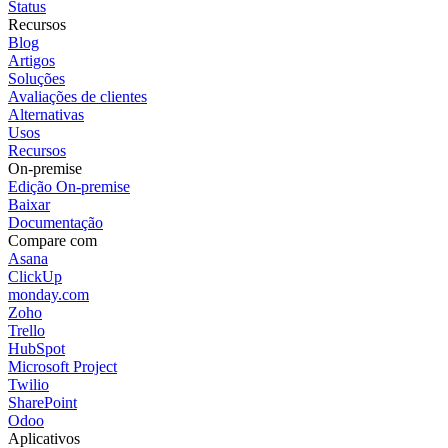
Status
Recursos
Blog
Artigos
Soluções
Avaliações de clientes
Alternativas
Usos
Recursos
On-premise
Edição On-premise
Baixar
Documentação
Compare com
Asana
ClickUp
monday.com
Zoho
Trello
HubSpot
Microsoft Project
Twilio
SharePoint
Odoo
Aplicativos