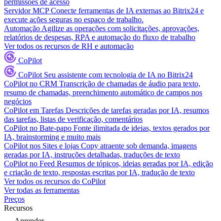
permissões de acesso
Servidor MCP
Conecte ferramentas de IA externas ao Bitrix24 e
execute ações seguras no espaço de trabalho.
Automação
Agilize as operações com solicitações, aprovações,
relatórios de despesas, RPA e automação do fluxo de trabalho
Ver todos os recursos de RH e automação
CoPilot
CoPilot
Seu assistente com tecnologia de IA no Bitrix24
CoPilot no CRM
Transcrição de chamadas de áudio para texto,
resumo de chamadas, preenchimento automático de campos nos
negócios
CoPilot em Tarefas
Descrições de tarefas geradas por IA, resumos
das tarefas, listas de verificação, comentários
CoPilot no Bate-papo
Fonte ilimitada de ideias, textos gerados por
IA, brainstorming e muito mais
CoPilot nos Sites e lojas
Copy atraente sob demanda, imagens
geradas por IA, instruções detalhadas, traduções de texto
CoPilot no Feed
Resumos de tópicos, ideias geradas por IA, edição
e criação de texto, respostas escritas por IA, tradução de texto
Ver todos os recursos do CoPilot
Ver todas as ferramentas
Preços
Recursos
Aprender