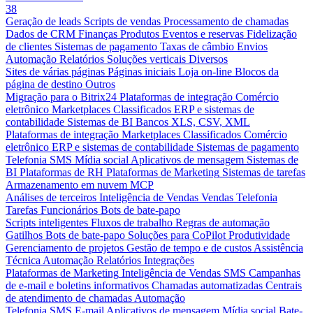
38
Geração de leads
Scripts de vendas
Processamento de chamadas
Dados de CRM
Finanças
Produtos
Eventos e reservas
Fidelização
de clientes
Sistemas de pagamento
Taxas de câmbio
Envios
Automação
Relatórios
Soluções verticais
Diversos
Sites de várias páginas
Páginas iniciais
Loja on-line
Blocos da
página de destino
Outros
Migração para o Bitrix24
Plataformas de integração
Comércio
eletrônico
Marketplaces
Classificados
ERP e sistemas de
contabilidade
Sistemas de BI
Bancos
XLS, CSV, XML
Plataformas de integração
Marketplaces
Classificados
Comércio
eletrônico
ERP e sistemas de contabilidade
Sistemas de pagamento
Telefonia
SMS
Mídia social
Aplicativos de mensagem
Sistemas de
BI
Plataformas de RH
Plataformas de Marketing
Sistemas de tarefas
Armazenamento em nuvem
MCP
Análises de terceiros
Inteligência de Vendas
Vendas
Telefonia
Tarefas
Funcionários
Bots de bate-papo
Scripts inteligentes
Fluxos de trabalho
Regras de automação
Gatilhos
Bots de bate-papo
Soluções para CoPilot
Produtividade
Gerenciamento de projetos
Gestão de tempo e de custos
Assistência
Técnica
Automação
Relatórios
Integrações
Plataformas de Marketing
Inteligência de Vendas
SMS
Campanhas
de e-mail e boletins informativos
Chamadas automatizadas
Centrais
de atendimento de chamadas
Automação
Telefonia
SMS
E-mail
Aplicativos de mensagem
Mídia social
Bate-