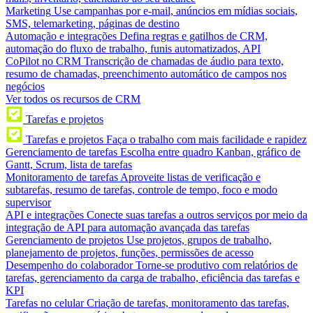
Marketing
Use campanhas por e-mail, anúncios em mídias sociais,
SMS, telemarketing, páginas de destino
Automação e integrações
Defina regras e gatilhos de CRM,
automação do fluxo de trabalho, funis automatizados, API
CoPilot no CRM
Transcrição de chamadas de áudio para texto,
resumo de chamadas, preenchimento automático de campos nos
negócios
Ver todos os recursos de CRM
Tarefas e projetos
Tarefas e projetos
Faça o trabalho com mais facilidade e rapidez
Gerenciamento de tarefas
Escolha entre quadro Kanban, gráfico de
Gantt, Scrum, lista de tarefas
Monitoramento de tarefas
Aproveite listas de verificação e
subtarefas, resumo de tarefas, controle de tempo, foco e modo
supervisor
API e integrações
Conecte suas tarefas a outros serviços por meio da
integração de API para automação avançada das tarefas
Gerenciamento de projetos
Use projetos, grupos de trabalho,
planejamento de projetos, funções, permissões de acesso
Desempenho do colaborador
Torne-se produtivo com relatórios de
tarefas, gerenciamento da carga de trabalho, eficiência das tarefas e
KPI
Tarefas no celular
Criação de tarefas, monitoramento das tarefas,