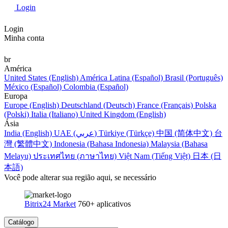
Login
Login
Minha conta
br
América
United States (English)
América Latina (Español)
Brasil (Português)
México (Español)
Colombia (Español)
Europa
Europe (English)
Deutschland (Deutsch)
France (Français)
Polska
(Polski)
Italia (Italiano)
United Kingdom (English)
Ásia
India (English)
UAE (عربي)
Türkiye (Türkçe)
中国 (简体中文)
台
灣 (繁體中文)
Indonesia (Bahasa Indonesia)
Malaysia (Bahasa
Melayu)
ประเทศไทย (ภาษาไทย)
Việt Nam (Tiếng Việt)
日本 (日
本語)
Você pode alterar sua região aqui, se necessário
Bitrix24 Market
760+ aplicativos
Catálogo