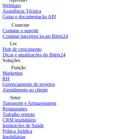
Webinars
Assistência Técnica
Guias e documentação API
Conectar
Contatar o suporte
Contatar parceiros locais Bitrix24
Ler
Hub de crescimento
Dicas e atualizações do Bitrix24
Soluções
Função
Marketing
RH
Gerenciamento de projetos
Atendimento ao cliente
Setor
Transporte e Armazenagem
Restaurantes
Trabalho remoto
CRM imobiliário
Instituições de Saúde
Prática Jurídica
Imobiliárias