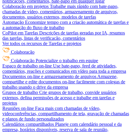
notificações, comentários, bate-papo em qualquer lugar
Colaboração em projetos
Trabalhe mais rápido com bate-papo,
chamadas de vídeo, comentários, armazenamento de arquivos,
documentos, usuários externos, modelos de tarefas
Automação
Economize tempo com a criação automática de tarefas e
a automação do fluxo de trabalho
CoPilot em Tarefas
Descrições de tarefas geradas por IA, resumos
das tarefas, listas de verificação, comentários
Ver todos os recursos de Tarefas e projetos
Colaboração
Colaboração
Potencialize o trabalho em equipe
Espaço de trabalho on-line
Use bate-papo, feed de atividades,
comentários, reações e comunicados em vídeo para toda a empresa
Documentos on-line e armazenamento de arquivos
Armazene,
compartilhe e edite documentos on-line facilmente com colegas de
trabalho usando o drive da empresa
Grupos de trabalho
Crie grupos de trabalho, convide usuários
externos, defina permissões de acesso e trabalhe em tarefas e
projetos
Reuniões on-line
Faça mais com chamadas de vídeo,
videoconferências, compartilhamento de tela, gravação de chamadas
e planos de fundo personalizados
Calendários compartilhados
Planeje com calendário pessoal e da
empresa, horários disponíveis, reserva de sala de reunião,