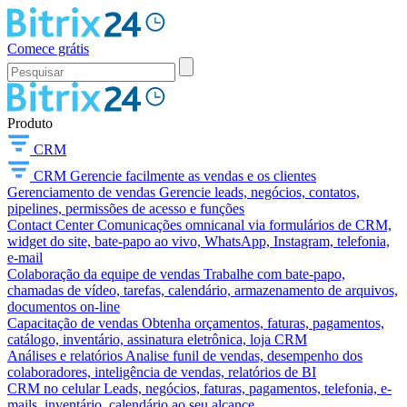
Comece grátis
Produto
CRM
CRM
Gerencie facilmente as vendas e os clientes
Gerenciamento de vendas
Gerencie leads, negócios, contatos,
pipelines, permissões de acesso e funções
Contact Center
Comunicações omnicanal via formulários de CRM,
widget do site, bate-papo ao vivo, WhatsApp, Instagram, telefonia,
e-mail
Colaboração da equipe de vendas
Trabalhe com bate-papo,
chamadas de vídeo, tarefas, calendário, armazenamento de arquivos,
documentos on-line
Capacitação de vendas
Obtenha orçamentos, faturas, pagamentos,
catálogo, inventário, assinatura eletrônica, loja CRM
Análises e relatórios
Analise funil de vendas, desempenho dos
colaboradores, inteligência de vendas, relatórios de BI
CRM no celular
Leads, negócios, faturas, pagamentos, telefonia, e-
mails, inventário, calendário ao seu alcance