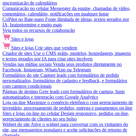
sincronização de calendários
Comunicação no celular
Messenger da equipe, chamadas de vídeo,
comentários, calendário, notificações em qualquer lugar
CoPilot no Bate-papo
Fonte ilimitada de ideias, textos gerados por
IA, brainstorming e muito mais
Veja todos os recursos de colaboração
Sites e lojas
Sites e lojas
Crie sites que vendem
Criador de sites
Use o CMS grátis, modelos, hospedagem, imagens
e textos gerados por IA para criar sites incríveis
Vendas nas mídias sociais
Venda seus produtos diretamente no
Facebook, Instagram, WhatsApp ou Telegram
Formulários do site
Capture leads com formulários de pedido
personalizados, formulários de cadastro e feedback, e formulários
com campos condicionais
Páginas de destino
Gere leads com formulários de captura, funis
automatizados e integração com Google Analytics
Loja on-line
Maximize o comércio eletrônico com gerenciamento de
inventário, processamento de pedidos, entrega e pagamentos on-line
Sites e lojas on-line no celular
Design responsivo, pedidos on-line,
gerenciamento de clientes no seu bolso
Widget do site
Ative o widget para conversar com os visitantes do
site, use mensageiros populares e aceite solicitações de retorno de
chamada