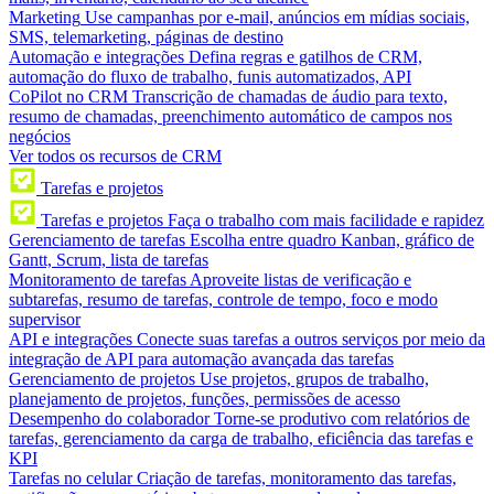
Marketing
Use campanhas por e-mail, anúncios em mídias sociais,
SMS, telemarketing, páginas de destino
Automação e integrações
Defina regras e gatilhos de CRM,
automação do fluxo de trabalho, funis automatizados, API
CoPilot no CRM
Transcrição de chamadas de áudio para texto,
resumo de chamadas, preenchimento automático de campos nos
negócios
Ver todos os recursos de CRM
Tarefas e projetos
Tarefas e projetos
Faça o trabalho com mais facilidade e rapidez
Gerenciamento de tarefas
Escolha entre quadro Kanban, gráfico de
Gantt, Scrum, lista de tarefas
Monitoramento de tarefas
Aproveite listas de verificação e
subtarefas, resumo de tarefas, controle de tempo, foco e modo
supervisor
API e integrações
Conecte suas tarefas a outros serviços por meio da
integração de API para automação avançada das tarefas
Gerenciamento de projetos
Use projetos, grupos de trabalho,
planejamento de projetos, funções, permissões de acesso
Desempenho do colaborador
Torne-se produtivo com relatórios de
tarefas, gerenciamento da carga de trabalho, eficiência das tarefas e
KPI
Tarefas no celular
Criação de tarefas, monitoramento das tarefas,