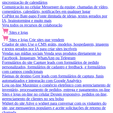
sincronização de calendários
Comunicação no celular
Messenger da equipe, chamadas de vídeo,
comentários, calendário, notificações em qualquer lugar
CoPilot no Bate-papo
Fonte ilimitada de ideias, textos gerados por
IA, brainstorming e muito mais
Veja todos os recursos de colaboração
Sites e lojas
Sites e lojas
Crie sites que vendem
Criador de sites
Use o CMS grátis, modelos, hospedagem, imagens
e textos gerados por IA para criar sites incríveis
Vendas nas mídias sociais
Venda seus produtos diretamente no
Facebook, Instagram, WhatsApp ou Telegram
Formulários do site
Capture leads com formulários de pedido
personalizados, formulários de cadastro e feedback, e formulários
com campos condicionais
Páginas de destino
Gere leads com formulários de captura, funis
automatizados e integração com Google Analytics
Loja on-line
Maximize o comércio eletrônico com gerenciamento de
inventário, processamento de pedidos, entrega e pagamentos on-line
Sites e lojas on-line no celular
Design responsivo, pedidos on-line,
gerenciamento de clientes no seu bolso
Widget do site
Ative o widget para conversar com os visitantes do
site, use mensageiros populares e aceite solicitações de retorno de
chamada