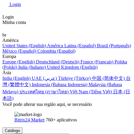
Login
Login
Minha conta
br
América
United States (English)
América Latina (Español)
Brasil (Português)
México (Español)
Colombia (Español)
Europa
Europe (English)
Deutschland (Deutsch)
France (Français)
Polska
(Polski)
Italia (Italiano)
United Kingdom (English)
Ásia
India (English)
UAE (عربي)
Türkiye (Türkçe)
中国 (简体中文)
台
灣 (繁體中文)
Indonesia (Bahasa Indonesia)
Malaysia (Bahasa
Melayu)
ประเทศไทย (ภาษาไทย)
Việt Nam (Tiếng Việt)
日本 (日
本語)
Você pode alterar sua região aqui, se necessário
Bitrix24 Market
760+ aplicativos
Catálogo