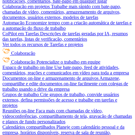
notificações, comentários, bate-papo em qualquer lugar
Colaboração em projetos
Trabalhe mais rápido com bate-papo,
chamadas de vídeo, comentários, armazenamento de arquivos,
documentos, usuários externos, modelos de tarefas
Automação
Economize tempo com a criação automática de tarefas e
a automação do fluxo de trabalho
CoPilot em Tarefas
Descrições de tarefas geradas por IA, resumos
das tarefas, listas de verificação, comentários
Ver todos os recursos de Tarefas e projetos
Colaboração
Colaboração
Potencialize o trabalho em equipe
Espaço de trabalho on-line
Use bate-papo, feed de atividades,
comentários, reações e comunicados em vídeo para toda a empresa
Documentos on-line e armazenamento de arquivos
Armazene,
compartilhe e edite documentos on-line facilmente com colegas de
trabalho usando o drive da empresa
Grupos de trabalho
Crie grupos de trabalho, convide usuários
externos, defina permissões de acesso e trabalhe em tarefas e
projetos
Reuniões on-line
Faça mais com chamadas de vídeo,
videoconferências, compartilhamento de tela, gravação de chamadas
e planos de fundo personalizados
Calendários compartilhados
Planeje com calendário pessoal e da
empresa, horários disponíveis, reserva de sala de reunião,