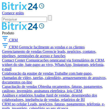
Comece grátis
Produto
CRM
CRM
Gerencie facilmente as vendas e os clientes
Gerenciamento de vendas
Gerencie leads, negócios, contatos,
pipelines, permissões de acesso e funções
Contact Center
Comunicações omnicanal via formulários de CRM,
widget do site, bate-papo ao vivo, WhatsApp, Instagram, telefonia,
e-mail
Colaboração da equipe de vendas
Trabalhe com bate-papo,
chamadas de vídeo, tarefas, calendário, armazenamento de arquivos,
documentos on-line
Capacitação de vendas
Obtenha orçamentos, faturas, pagamentos,
catálogo, inventário, assinatura eletrônica, loja CRM
Análises e relatórios
Analise funil de vendas, desempenho dos
colaboradores, inteligência de vendas, relatórios de BI
CRM no celular
Leads, negócios, faturas, pagamentos, telefonia, e-
mails, inventário, calendário ao seu alcance