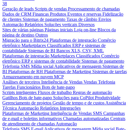
38
Geração de leads
Scripts de vendas
Processamento de chamadas
Dados de CRM
Finanças
Produtos
Eventos e reservas
Fidelização
de clientes
Sistemas de pagamento
Taxas de câmbio
Envios
Automação
Relatórios
Soluções verticais
Diversos
Sites de várias páginas
Páginas iniciais
Loja on-line
Blocos da
página de destino
Outros
Migração para o Bitrix24
Plataformas de integração
Comércio
eletrônico
Marketplaces
Classificados
ERP e sistemas de
contabilidade
Sistemas de BI
Bancos
XLS, CSV, XML
Plataformas de integração
Marketplaces
Classificados
Comércio
eletrônico
ERP e sistemas de contabilidade
Sistemas de pagamento
Telefonia
SMS
Mídia social
Aplicativos de mensagem
Sistemas de
BI
Plataformas de RH
Plataformas de Marketing
Sistemas de tarefas
Armazenamento em nuvem
MCP
Análises de terceiros
Inteligência de Vendas
Vendas
Telefonia
Tarefas
Funcionários
Bots de bate-papo
Scripts inteligentes
Fluxos de trabalho
Regras de automação
Gatilhos
Bots de bate-papo
Soluções para CoPilot
Produtividade
Gerenciamento de projetos
Gestão de tempo e de custos
Assistência
Técnica
Automação
Relatórios
Integrações
Plataformas de Marketing
Inteligência de Vendas
SMS
Campanhas
de e-mail e boletins informativos
Chamadas automatizadas
Centrais
de atendimento de chamadas
Automação
Telefonia
SMS
E-mail
Aplicativos de mensagem
Mídia social
Bate-