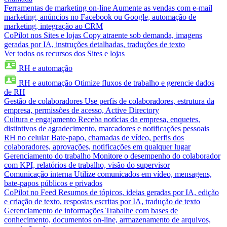
Ferramentas de marketing on-line
Aumente as vendas com e-mail
marketing, anúncios no Facebook ou Google, automação de
marketing, integração ao CRM
CoPilot nos Sites e lojas
Copy atraente sob demanda, imagens
geradas por IA, instruções detalhadas, traduções de texto
Ver todos os recursos dos Sites e lojas
RH e automação
RH e automação
Otimize fluxos de trabalho e gerencie dados
de RH
Gestão de colaboradores
Use perfis de colaboradores, estrutura da
empresa, permissões de acesso, Active Directory
Cultura e engajamento
Receba notícias da empresa, enquetes,
distintivos de agradecimento, marcadores e notificações pessoais
RH no celular
Bate-papo, chamadas de vídeo, perfis dos
colaboradores, aprovações, notificações em qualquer lugar
Gerenciamento do trabalho
Monitore o desempenho do colaborador
com KPI, relatórios de trabalho, visão do supervisor
Comunicação interna
Utilize comunicados em vídeo, mensagens,
bate-papos públicos e privados
CoPilot no Feed
Resumos de tópicos, ideias geradas por IA, edição
e criação de texto, respostas escritas por IA, tradução de texto
Gerenciamento de informações
Trabalhe com bases de
conhecimento, documentos on-line, armazenamento de arquivos,