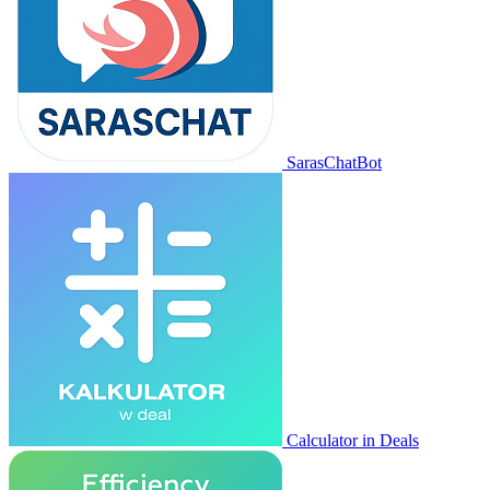
SarasChatBot
Calculator in Deals