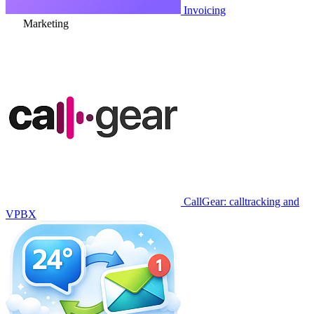
Invoicing
Marketing
CallGear: calltracking and
VPBX