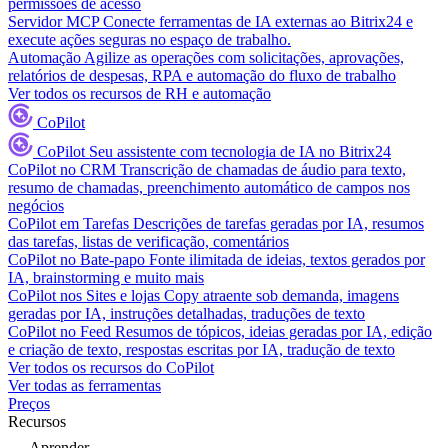
permissões de acesso
Servidor MCP
Conecte ferramentas de IA externas ao Bitrix24 e
execute ações seguras no espaço de trabalho.
Automação
Agilize as operações com solicitações, aprovações,
relatórios de despesas, RPA e automação do fluxo de trabalho
Ver todos os recursos de RH e automação
CoPilot
CoPilot
Seu assistente com tecnologia de IA no Bitrix24
CoPilot no CRM
Transcrição de chamadas de áudio para texto,
resumo de chamadas, preenchimento automático de campos nos
negócios
CoPilot em Tarefas
Descrições de tarefas geradas por IA, resumos
das tarefas, listas de verificação, comentários
CoPilot no Bate-papo
Fonte ilimitada de ideias, textos gerados por
IA, brainstorming e muito mais
CoPilot nos Sites e lojas
Copy atraente sob demanda, imagens
geradas por IA, instruções detalhadas, traduções de texto
CoPilot no Feed
Resumos de tópicos, ideias geradas por IA, edição
e criação de texto, respostas escritas por IA, tradução de texto
Ver todos os recursos do CoPilot
Ver todas as ferramentas
Preços
Recursos
Aprender