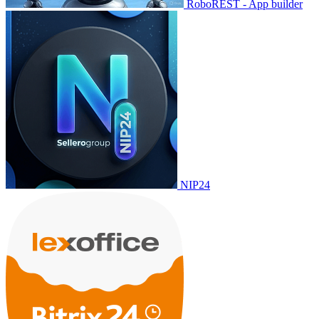
RoboREST - App builder
NIP24