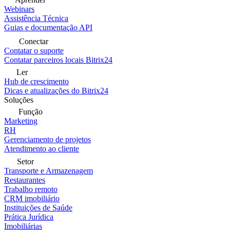
Webinars
Assistência Técnica
Guias e documentação API
Conectar
Contatar o suporte
Contatar parceiros locais Bitrix24
Ler
Hub de crescimento
Dicas e atualizações do Bitrix24
Soluções
Função
Marketing
RH
Gerenciamento de projetos
Atendimento ao cliente
Setor
Transporte e Armazenagem
Restaurantes
Trabalho remoto
CRM imobiliário
Instituições de Saúde
Prática Jurídica
Imobiliárias