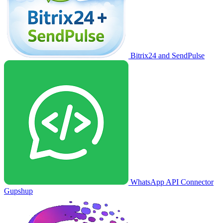
Bitrix24 and SendPulse
WhatsApp API Connector
Gupshup