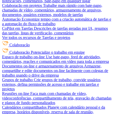
notificações, comentários, bate-papo em qualquer lugar
Colaboração em projetos
Trabalhe mais rápido com bate-papo,
chamadas de vídeo, comentários, armazenamento de arquivos,
documentos, usuários externos, modelos de tarefas
Automação
Economize tempo com a criação automática de tarefas e
a automação do fluxo de trabalho
CoPilot em Tarefas
Descrições de tarefas geradas por IA, resumos
das tarefas, listas de verificação, comentários
Ver todos os recursos de Tarefas e projetos
Colaboração
Colaboração
Potencialize o trabalho em equipe
Espaço de trabalho on-line
Use bate-papo, feed de atividades,
comentários, reações e comunicados em vídeo para toda a empresa
Documentos on-line e armazenamento de arquivos
Armazene,
compartilhe e edite documentos on-line facilmente com colegas de
trabalho usando o drive da empresa
Grupos de trabalho
Crie grupos de trabalho, convide usuários
externos, defina permissões de acesso e trabalhe em tarefas e
projetos
Reuniões on-line
Faça mais com chamadas de vídeo,
videoconferências, compartilhamento de tela, gravação de chamadas
e planos de fundo personalizados
Calendários compartilhados
Planeje com calendário pessoal e da
empresa, horários disponíveis, reserva de sala de reunião,