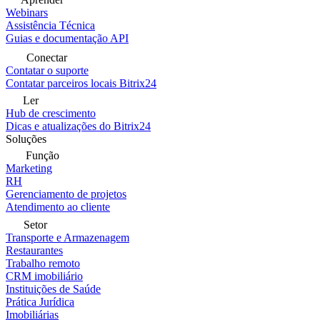
Webinars
Assistência Técnica
Guias e documentação API
Conectar
Contatar o suporte
Contatar parceiros locais Bitrix24
Ler
Hub de crescimento
Dicas e atualizações do Bitrix24
Soluções
Função
Marketing
RH
Gerenciamento de projetos
Atendimento ao cliente
Setor
Transporte e Armazenagem
Restaurantes
Trabalho remoto
CRM imobiliário
Instituições de Saúde
Prática Jurídica
Imobiliárias