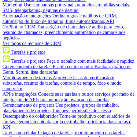
Marketing
Use campanhas por e-mail, anúncios em mídias sociais,
SMS, telemarketing, páginas de destino
Automação e integrações
Defina regras e gatilhos de CRM,
automação do fluxo de trabalho, funis automatizados, API
CoPilot no CRM
Transcrição de chamadas de áudio para texto,
resumo de chamadas, preenchimento automático de campos nos
negócios
Ver todos os recursos de CRM
Tarefas e projetos
Tarefas e projetos
Faça o trabalho com mais facilidade e rapidez
Gerenciamento de tarefas
Escolha entre quadro Kanban, gráfico de
Gantt, Scrum, lista de tarefas
Monitoramento de tarefas
Aproveite listas de verificação e
subtarefas, resumo de tarefas, controle de tempo, foco e modo
supervisor
API e integrações
Conecte suas tarefas a outros serviços por meio da
integração de API para automação avançada das tarefas
Gerenciamento de projetos
Use projetos, grupos de trabalho,
planejamento de projetos, funções, permissões de acesso
Desempenho do colaborador
Torne-se produtivo com relatórios de
tarefas, gerenciamento da carga de trabalho, eficiência das tarefas e
KPI
Tarefas no celular
Criação de tarefas, monitoramento das tarefas,