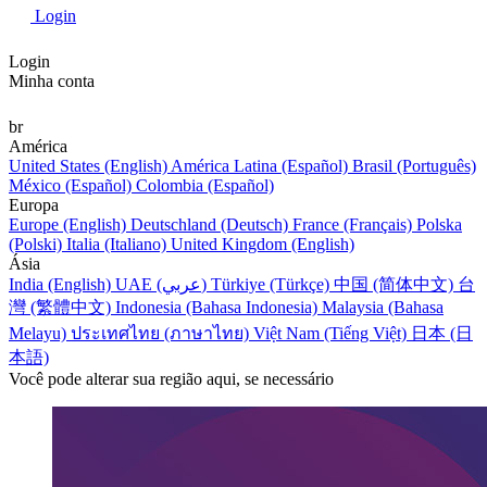
Login
Login
Minha conta
br
América
United States (English)
América Latina (Español)
Brasil (Português)
México (Español)
Colombia (Español)
Europa
Europe (English)
Deutschland (Deutsch)
France (Français)
Polska
(Polski)
Italia (Italiano)
United Kingdom (English)
Ásia
India (English)
UAE (عربي)
Türkiye (Türkçe)
中国 (简体中文)
台
灣 (繁體中文)
Indonesia (Bahasa Indonesia)
Malaysia (Bahasa
Melayu)
ประเทศไทย (ภาษาไทย)
Việt Nam (Tiếng Việt)
日本 (日
本語)
Você pode alterar sua região aqui, se necessário