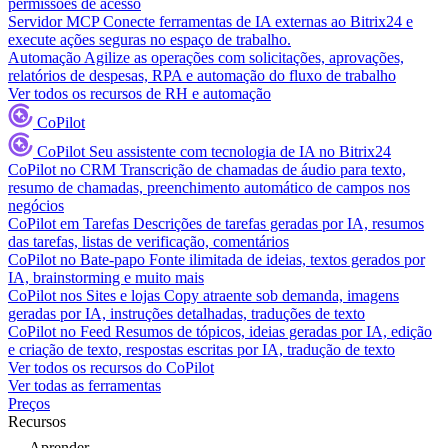
permissões de acesso
Servidor MCP
Conecte ferramentas de IA externas ao Bitrix24 e
execute ações seguras no espaço de trabalho.
Automação
Agilize as operações com solicitações, aprovações,
relatórios de despesas, RPA e automação do fluxo de trabalho
Ver todos os recursos de RH e automação
CoPilot
CoPilot
Seu assistente com tecnologia de IA no Bitrix24
CoPilot no CRM
Transcrição de chamadas de áudio para texto,
resumo de chamadas, preenchimento automático de campos nos
negócios
CoPilot em Tarefas
Descrições de tarefas geradas por IA, resumos
das tarefas, listas de verificação, comentários
CoPilot no Bate-papo
Fonte ilimitada de ideias, textos gerados por
IA, brainstorming e muito mais
CoPilot nos Sites e lojas
Copy atraente sob demanda, imagens
geradas por IA, instruções detalhadas, traduções de texto
CoPilot no Feed
Resumos de tópicos, ideias geradas por IA, edição
e criação de texto, respostas escritas por IA, tradução de texto
Ver todos os recursos do CoPilot
Ver todas as ferramentas
Preços
Recursos
Aprender