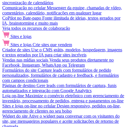
sincronização de calendários
Comunicação no celular
Messenger da equipe, chamadas de vídeo,
comentários, calendário, notificações em qualquer lugar
CoPilot no Bate-papo
Fonte ilimitada de ideias, textos gerados por
IA, brainstorming e muito mais
Veja todos os recursos de colaboração
Sites e lojas
Sites e lojas
Crie sites que vendem
Criador de sites
Use o CMS grátis, modelos, hospedagem, imagens
e textos gerados por IA para criar sites incríveis
Vendas nas mídias sociais
Venda seus produtos diretamente no
Facebook, Instagram, WhatsApp ou Telegram
Formulários do site
Capture leads com formulários de pedido
personalizados, formulários de cadastro e feedback, e formulários
com campos condicionais
Páginas de destino
Gere leads com formulários de captura, funis
automatizados e integração com Google Analytics
Loja on-line
Maximize o comércio eletrônico com gerenciamento de
inventário, processamento de pedidos, entrega e pagamentos on-line
Sites e lojas on-line no celular
Design responsivo, pedidos on-line,
gerenciamento de clientes no seu bolso
Widget do site
Ative o widget para conversar com os visitantes do
site, use mensageiros populares e aceite solicitações de retorno de
chamada