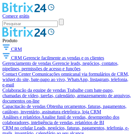
Comece grátis
Produto
CRM
CRM
Gerencie facilmente as vendas e os clientes
Gerenciamento de vendas
Gerencie leads, negócios, contatos,
pipelines, permissões de acesso e funções
Contact Center
Comunicações omnicanal via formulários de CRM,
widget do site, bate-papo ao vivo, WhatsApp, Instagram, telefonia,
e-mail
Colaboração da equipe de vendas
Trabalhe com bate-papo,
chamadas de vídeo, tarefas, calendário, armazenamento de arquivos,
documentos on-line
Capacitação de vendas
Obtenha orçamentos, faturas, pagamentos,
catálogo, inventário, assinatura eletrônica, loja CRM
Análises e relatórios
Analise funil de vendas, desempenho dos
colaboradores, inteligência de vendas, relatórios de BI
CRM no celular
Leads, negócios, faturas, pagamentos, telefonia, e-
mails, inventário, calendário ao seu alcance