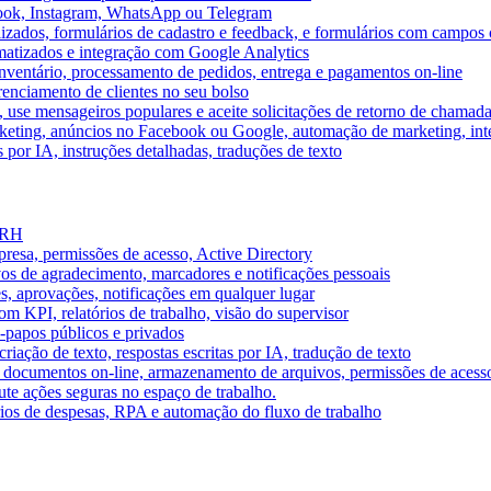
book, Instagram, WhatsApp ou Telegram
izados, formulários de cadastro e feedback, e formulários com campos 
omatizados e integração com Google Analytics
ventário, processamento de pedidos, entrega e pagamentos on-line
renciamento de clientes no seu bolso
e, use mensageiros populares e aceite solicitações de retorno de chamad
keting, anúncios no Facebook ou Google, automação de marketing, i
por IA, instruções detalhadas, traduções de texto
e RH
presa, permissões de acesso, Active Directory
vos de agradecimento, marcadores e notificações pessoais
s, aprovações, notificações em qualquer lugar
 KPI, relatórios de trabalho, visão do supervisor
-papos públicos e privados
riação de texto, respostas escritas por IA, tradução de texto
 documentos on-line, armazenamento de arquivos, permissões de acess
ute ações seguras no espaço de trabalho.
órios de despesas, RPA e automação do fluxo de trabalho