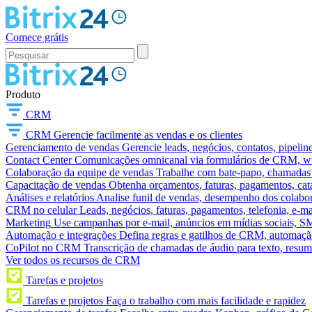
Comece grátis
Produto
CRM
CRM
Gerencie facilmente as vendas e os clientes
Gerenciamento de vendas
Gerencie leads, negócios, contatos, pipelin
Contact Center
Comunicações omnicanal via formulários de CRM, widg
Colaboração da equipe de vendas
Trabalhe com bate-papo, chamadas d
Capacitação de vendas
Obtenha orçamentos, faturas, pagamentos, catá
Análises e relatórios
Analise funil de vendas, desempenho dos colabora
CRM no celular
Leads, negócios, faturas, pagamentos, telefonia, e-ma
Marketing
Use campanhas por e-mail, anúncios em mídias sociais, SM
Automação e integrações
Defina regras e gatilhos de CRM, automação
CoPilot no CRM
Transcrição de chamadas de áudio para texto, res
Ver todos os recursos de CRM
Tarefas e projetos
Tarefas e projetos
Faça o trabalho com mais facilidade e rapidez