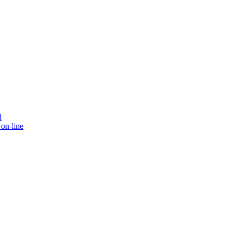
l
on-line