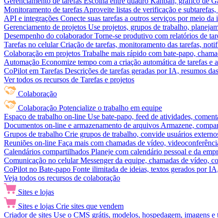
Gerenciamento de tarefas
Escolha entre quadro Kanban, gráfico de Gan
Monitoramento de tarefas
Aproveite listas de verificação e subtarefas
API e integrações
Conecte suas tarefas a outros serviços por meio da
Gerenciamento de projetos
Use projetos, grupos de trabalho, planeja
Desempenho do colaborador
Torne-se produtivo com relatórios de tar
Tarefas no celular
Criação de tarefas, monitoramento das tarefas, noti
Colaboração em projetos
Trabalhe mais rápido com bate-papo, chamad
Automação
Economize tempo com a criação automática de tarefas e a
CoPilot em Tarefas
Descrições de tarefas geradas por IA, resumos das 
Ver todos os recursos de Tarefas e projetos
Colaboração
Colaboração
Potencialize o trabalho em equipe
Espaço de trabalho on-line
Use bate-papo, feed de atividades, coment
Documentos on-line e armazenamento de arquivos
Armazene, compart
Grupos de trabalho
Crie grupos de trabalho, convide usuários externos
Reuniões on-line
Faça mais com chamadas de vídeo, videoconferência
Calendários compartilhados
Planeje com calendário pessoal e da empre
Comunicação no celular
Messenger da equipe, chamadas de vídeo, com
CoPilot no Bate-papo
Fonte ilimitada de ideias, textos gerados por I
Veja todos os recursos de colaboração
Sites e lojas
Sites e lojas
Crie sites que vendem
Criador de sites
Use o CMS grátis, modelos, hospedagem, imagens e tex