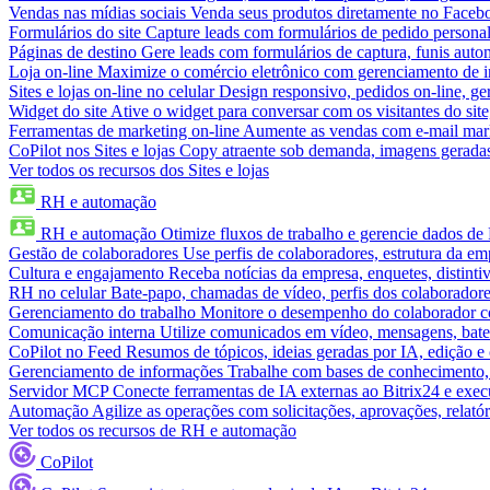
Vendas nas mídias sociais
Venda seus produtos diretamente no Face
Formulários do site
Capture leads com formulários de pedido personal
Páginas de destino
Gere leads com formulários de captura, funis aut
Loja on-line
Maximize o comércio eletrônico com gerenciamento de in
Sites e lojas on-line no celular
Design responsivo, pedidos on-line, ge
Widget do site
Ative o widget para conversar com os visitantes do sit
Ferramentas de marketing on-line
Aumente as vendas com e-mail mar
CoPilot nos Sites e lojas
Copy atraente sob demanda, imagens geradas 
Ver todos os recursos dos Sites e lojas
RH e automação
RH e automação
Otimize fluxos de trabalho e gerencie dados d
Gestão de colaboradores
Use perfis de colaboradores, estrutura da em
Cultura e engajamento
Receba notícias da empresa, enquetes, distinti
RH no celular
Bate-papo, chamadas de vídeo, perfis dos colaboradore
Gerenciamento do trabalho
Monitore o desempenho do colaborador com
Comunicação interna
Utilize comunicados em vídeo, mensagens, bate
CoPilot no Feed
Resumos de tópicos, ideias geradas por IA, edição e c
Gerenciamento de informações
Trabalhe com bases de conhecimento,
Servidor MCP
Conecte ferramentas de IA externas ao Bitrix24 e exec
Automação
Agilize as operações com solicitações, aprovações, relat
Ver todos os recursos de RH e automação
CoPilot