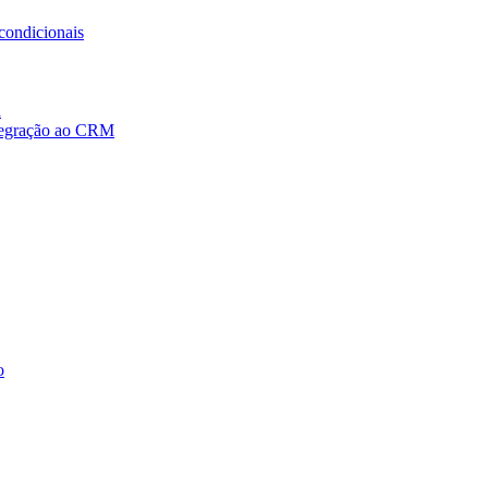
condicionais
a
ntegração ao CRM
o