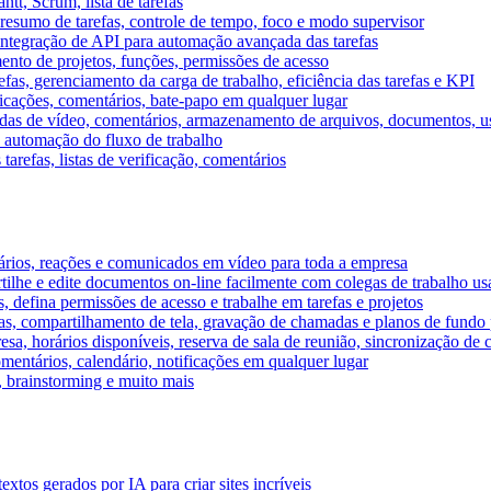
tt, Scrum, lista de tarefas
, resumo de tarefas, controle de tempo, foco e modo supervisor
 integração de API para automação avançada das tarefas
mento de projetos, funções, permissões de acesso
efas, gerenciamento da carga de trabalho, eficiência das tarefas e KPI
ficações, comentários, bate-papo em qualquer lugar
as de vídeo, comentários, armazenamento de arquivos, documentos, usu
 automação do fluxo de trabalho
tarefas, listas de verificação, comentários
ários, reações e comunicados em vídeo para toda a empresa
ilhe e edite documentos on-line facilmente com colegas de trabalho us
, defina permissões de acesso e trabalhe em tarefas e projetos
s, compartilhamento de tela, gravação de chamadas e planos de fundo 
sa, horários disponíveis, reserva de sala de reunião, sincronização de 
entários, calendário, notificações em qualquer lugar
A, brainstorming e muito mais
tos gerados por IA para criar sites incríveis