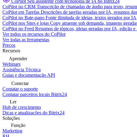
CoPilot
Seu assistente com tecnologia de IA no Bitrix24
CoPilot no CRM
Transcrição de chamadas de áudio para texto, res
CoPilot em Tarefas
Descrições de tarefas geradas por IA, resumos das 
CoPilot no Bate-papo
Fonte ilimitada de ideias, textos gerados por I
CoPilot nos Sites e lojas
Copy atraente sob demanda, imagens geradas 
CoPilot no Feed
Resumos de tópicos, ideias geradas por IA, edição e c
Ver todos os recursos do CoPilot
Ver todas as ferramentas
Preços
Recursos
Aprender
Webinars
Assistência Técnica
Guias e documentação API
Conectar
Contatar o suporte
Contatar parceiros locais Bitrix24
Ler
Hub de crescimento
Dicas e atualizações do Bitrix24
Soluções
Função
Marketing
RH