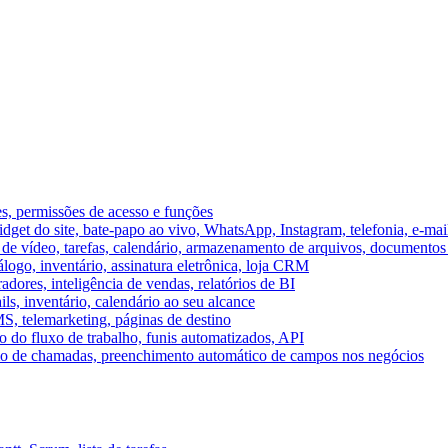
es, permissões de acesso e funções
et do site, bate-papo ao vivo, WhatsApp, Instagram, telefonia, e-mai
e vídeo, tarefas, calendário, armazenamento de arquivos, documentos 
logo, inventário, assinatura eletrônica, loja CRM
dores, inteligência de vendas, relatórios de BI
ils, inventário, calendário ao seu alcance
S, telemarketing, páginas de destino
 do fluxo de trabalho, funis automatizados, API
umo de chamadas, preenchimento automático de campos nos negócios