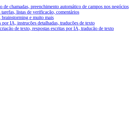
umo de chamadas, preenchimento automático de campos nos negócios
tarefas, listas de verificação, comentários
A, brainstorming e muito mais
por IA, instruções detalhadas, traduções de texto
riação de texto, respostas escritas por IA, tradução de texto