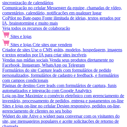
sincronização de calendários
Comunicação no celular
Messenger da equipe, chamadas de vídeo,
comentários, calendário, notificações em qualquer lugar
CoPilot no Bate-papo
Fonte ilimitada de ideias, textos gerados por
IA, brainstorming e muito mais
Veja todos os recursos de colaboração
Sites e lojas
Sites e lojas
Crie sites que vendem
Criador de sites
Use o CMS grátis, modelos, hospedagem, imagens
e textos gerados por IA para criar sites incríveis
Vendas nas mídias sociais
Venda seus produtos diretamente no
Facebook, Instagram, WhatsApp ou Telegram
Formulários do site
Capture leads com formulários de pedido
personalizados, formulários de cadastro e feedback, e formulários
com campos condicionais
Páginas de destino
Gere leads com formulários de captura, funis
automatizados e integração com Google Analytics
Loja on-line
Maximize o comércio eletrônico com gerenciamento de
inventário, processamento de pedidos, entrega e pagamentos on-line
Sites e lojas on-line no celular
Design responsivo, pedidos on-line,
gerenciamento de clientes no seu bolso
Widget do site
Ative o widget para conversar com os visitantes do
site, use mensageiros populares e aceite solicitações de retorno de
chamada