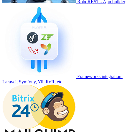
RoboREST - App builder
Frameworks integration:
Laravel, Symfony, Yii, RoR, etc