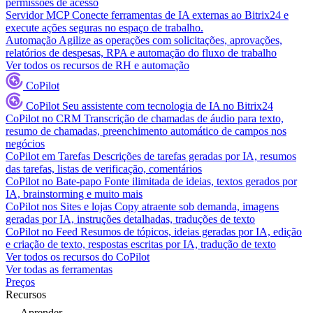
permissões de acesso
Servidor MCP
Conecte ferramentas de IA externas ao Bitrix24 e
execute ações seguras no espaço de trabalho.
Automação
Agilize as operações com solicitações, aprovações,
relatórios de despesas, RPA e automação do fluxo de trabalho
Ver todos os recursos de RH e automação
CoPilot
CoPilot
Seu assistente com tecnologia de IA no Bitrix24
CoPilot no CRM
Transcrição de chamadas de áudio para texto,
resumo de chamadas, preenchimento automático de campos nos
negócios
CoPilot em Tarefas
Descrições de tarefas geradas por IA, resumos
das tarefas, listas de verificação, comentários
CoPilot no Bate-papo
Fonte ilimitada de ideias, textos gerados por
IA, brainstorming e muito mais
CoPilot nos Sites e lojas
Copy atraente sob demanda, imagens
geradas por IA, instruções detalhadas, traduções de texto
CoPilot no Feed
Resumos de tópicos, ideias geradas por IA, edição
e criação de texto, respostas escritas por IA, tradução de texto
Ver todos os recursos do CoPilot
Ver todas as ferramentas
Preços
Recursos
Aprender