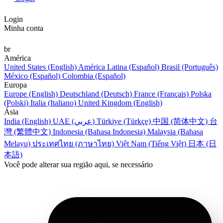
Login
Minha conta
br
América
United States (English)
América Latina (Español)
Brasil (Português)
México (Español)
Colombia (Español)
Europa
Europe (English)
Deutschland (Deutsch)
France (Français)
Polska
(Polski)
Italia (Italiano)
United Kingdom (English)
Ásia
India (English)
UAE (عربي)
Türkiye (Türkçe)
中国 (简体中文)
台
灣 (繁體中文)
Indonesia (Bahasa Indonesia)
Malaysia (Bahasa
Melayu)
ประเทศไทย (ภาษาไทย)
Việt Nam (Tiếng Việt)
日本 (日
本語)
Você pode alterar sua região aqui, se necessário