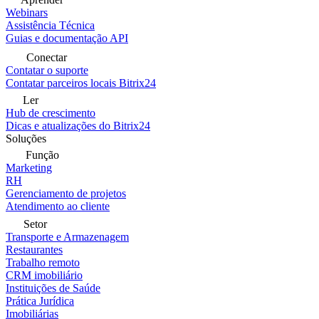
Webinars
Assistência Técnica
Guias e documentação API
Conectar
Contatar o suporte
Contatar parceiros locais Bitrix24
Ler
Hub de crescimento
Dicas e atualizações do Bitrix24
Soluções
Função
Marketing
RH
Gerenciamento de projetos
Atendimento ao cliente
Setor
Transporte e Armazenagem
Restaurantes
Trabalho remoto
CRM imobiliário
Instituições de Saúde
Prática Jurídica
Imobiliárias