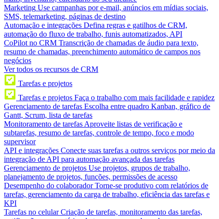
Marketing
Use campanhas por e-mail, anúncios em mídias sociais,
SMS, telemarketing, páginas de destino
Automação e integrações
Defina regras e gatilhos de CRM,
automação do fluxo de trabalho, funis automatizados, API
CoPilot no CRM
Transcrição de chamadas de áudio para texto,
resumo de chamadas, preenchimento automático de campos nos
negócios
Ver todos os recursos de CRM
Tarefas e projetos
Tarefas e projetos
Faça o trabalho com mais facilidade e rapidez
Gerenciamento de tarefas
Escolha entre quadro Kanban, gráfico de
Gantt, Scrum, lista de tarefas
Monitoramento de tarefas
Aproveite listas de verificação e
subtarefas, resumo de tarefas, controle de tempo, foco e modo
supervisor
API e integrações
Conecte suas tarefas a outros serviços por meio da
integração de API para automação avançada das tarefas
Gerenciamento de projetos
Use projetos, grupos de trabalho,
planejamento de projetos, funções, permissões de acesso
Desempenho do colaborador
Torne-se produtivo com relatórios de
tarefas, gerenciamento da carga de trabalho, eficiência das tarefas e
KPI
Tarefas no celular
Criação de tarefas, monitoramento das tarefas,