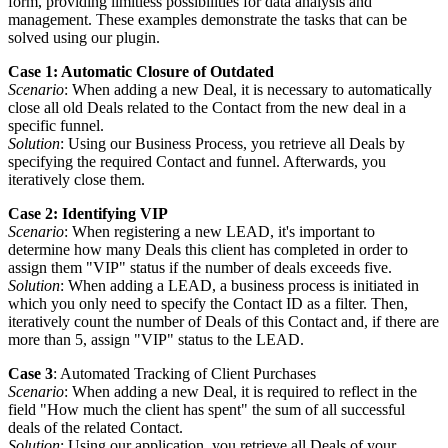
form, providing limitless possibilities for data analysis and
management. These examples demonstrate the tasks that can be
solved using our plugin.
Case 1: Automatic Closure of Outdated
Scenario
: When adding a new Deal, it is necessary to automatically
close all old Deals related to the Contact from the new deal in a
specific funnel.
Solution
: Using our Business Process, you retrieve all Deals by
specifying the required Contact and funnel. Afterwards, you
iteratively close them.
Case 2: Identifying VIP
Scenario
: When registering a new LEAD, it's important to
determine how many Deals this client has completed in order to
assign them "VIP" status if the number of deals exceeds five.
Solution
: When adding a LEAD, a business process is initiated in
which you only need to specify the Contact ID as a filter. Then,
iteratively count the number of Deals of this Contact and, if there are
more than 5, assign "VIP" status to the LEAD.
Case 3
: Automated Tracking of Client Purchases
Scenario
: When adding a new Deal, it is required to reflect in the
field "How much the client has spent" the sum of all successful
deals of the related Contact.
Solution
: Using our application, you retrieve all Deals of your