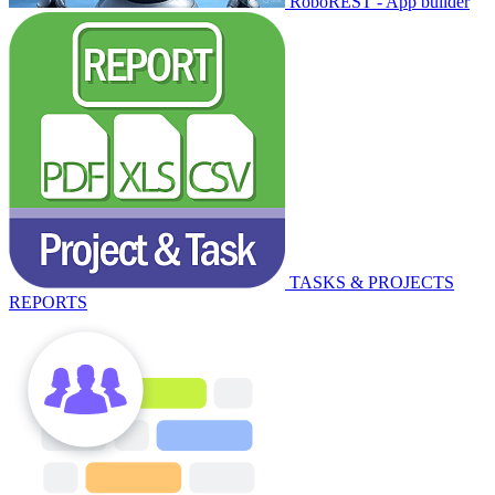
RoboREST - App builder
TASKS & PROJECTS
REPORTS