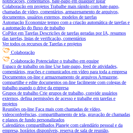
notificações, comentários, bate-papo em qualquer lugar
Colaboração em projetos
Trabalhe mais rápido com bate-papo,
chamadas de vídeo, comentários, armazenamento de arquivos,
documentos, usuários externos, modelos de tarefas
Automação
Economize tempo com a criação automática de tarefas e
a automação do fluxo de trabalho
CoPilot em Tarefas
Descrições de tarefas geradas por IA, resumos
das tarefas, listas de verificação, comentários
Ver todos os recursos de Tarefas e projetos
Colaboração
Colaboração
Potencialize o trabalho em equipe
Espaço de trabalho on-line
Use bate-papo, feed de atividades,
comentários, reações e comunicados em vídeo para toda a empresa
Documentos on-line e armazenamento de arquivos
Armazene,
compartilhe e edite documentos on-line facilmente com colegas de
trabalho usando o drive da empresa
Grupos de trabalho
Crie grupos de trabalho, convide usuários
externos, defina permissões de acesso e trabalhe em tarefas e
projetos
Reuniões on-line
Faça mais com chamadas de vídeo,
videoconferências, compartilhamento de tela, gravação de chamadas
e planos de fundo personalizados
Calendários compartilhados
Planeje com calendário pessoal e da
empresa, horários disponíveis, reserva de sala de reunião,