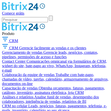
Comece grátis
Produto
CRM
CRM
Gerencie facilmente as vendas e os clientes
Gerenciamento de vendas
Gerencie leads, negócios, contatos,
pipelines, permissões de acesso e funções
Contact Center
Comunicações omnicanal via formulários de CRM,
widget do site, bate-papo ao vivo, WhatsApp, Instagram, telefonia,
e-mail
Colaboração da equipe de vendas
Trabalhe com bate-papo,
chamadas de vídeo, tarefas, calendário, armazenamento de arquivos,
documentos on-line
Capacitação de vendas
Obtenha orçamentos, faturas, pagamentos,
catálogo, inventário, assinatura eletrônica, loja CRM
Análises e relatórios
Analise funil de vendas, desempenho dos
colaboradores, inteligência de vendas, relatórios de BI
CRM no celular
Leads, negócios, faturas, pagamentos, telefonia, e-
mails, inventário, calendário ao seu alcance