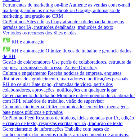
Ferramentas de marketing on-line
Aumente as vendas com e-mail
marketing, anúncios no Facebook ou Google, automação de
marketing, integração ao CRM
CoPilot nos Sites e lojas
Copy atraente sob demanda, imagens
geradas por IA, instruções detalhadas, traduções de texto
Ver todos os recursos dos Sites e lojas
RH e automação
RH e automação
Otimize fluxos de trabalho e gerencie dados
de RH
Gestão de colaboradores
Use perfis de colaboradores, estrutura da
empresa, permissões de acesso, Active Directory
Cultura e engajamento
Receba notícias da empresa, enquetes,
distintivos de agradecimento, marcadores e notificações pessoais
RH no celular
Bate-papo, chamadas de vídeo, perfis dos
colaboradores, aprovações, notificações em qualquer lugar
Gerenciamento do trabalho
Monitore o desempenho do colaborador
com KPI, relatórios de trabalho, visão do supervisor
Comunicação interna
Utilize comunicados em vídeo, mensagens,
bate-papos públicos e privados
CoPilot no Feed
Resumos de tópicos, ideias geradas por IA, edição
e criação de texto, respostas escritas por IA, tradução de texto
Gerenciamento de informações
Trabalhe com bases de
conhecimento, documentos on-line, armazenamento de arquivos,