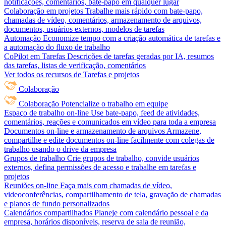
notificações, comentários, bate-papo em qualquer lugar
Colaboração em projetos
Trabalhe mais rápido com bate-papo,
chamadas de vídeo, comentários, armazenamento de arquivos,
documentos, usuários externos, modelos de tarefas
Automação
Economize tempo com a criação automática de tarefas e
a automação do fluxo de trabalho
CoPilot em Tarefas
Descrições de tarefas geradas por IA, resumos
das tarefas, listas de verificação, comentários
Ver todos os recursos de Tarefas e projetos
Colaboração
Colaboração
Potencialize o trabalho em equipe
Espaço de trabalho on-line
Use bate-papo, feed de atividades,
comentários, reações e comunicados em vídeo para toda a empresa
Documentos on-line e armazenamento de arquivos
Armazene,
compartilhe e edite documentos on-line facilmente com colegas de
trabalho usando o drive da empresa
Grupos de trabalho
Crie grupos de trabalho, convide usuários
externos, defina permissões de acesso e trabalhe em tarefas e
projetos
Reuniões on-line
Faça mais com chamadas de vídeo,
videoconferências, compartilhamento de tela, gravação de chamadas
e planos de fundo personalizados
Calendários compartilhados
Planeje com calendário pessoal e da
empresa, horários disponíveis, reserva de sala de reunião,