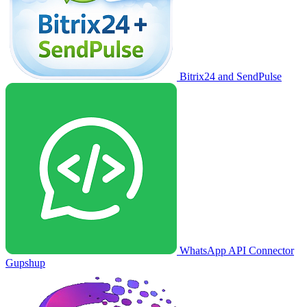
Bitrix24 and SendPulse
WhatsApp API Connector
Gupshup