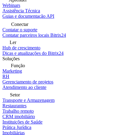
Webinars
Assistência Técnica
Guias e documentação API
Conectar
Contatar o suporte
Contatar parceiros locais Bitrix24
Ler
Hub de crescimento
Dicas e atualizações do Bitrix24
Soluções
Função
Marketing
RH
Gerenciamento de projetos
Atendimento ao cliente
Setor
Transporte e Armazenagem
Restaurantes
Trabalho remoto
CRM imobiliário
Instituições de Saúde
Prática Jurídica
Imobiliárias