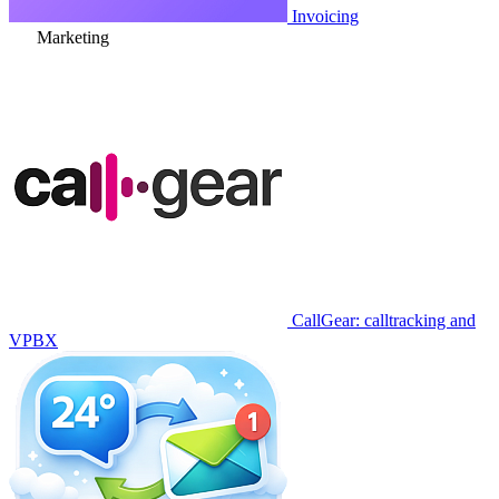
Invoicing
Marketing
CallGear: calltracking and
VPBX