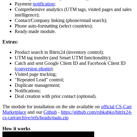
Payment
notification
;
Comprehensive analytics (UTM tags, visited pages and sales
intelligence);
Contact/Company linking (phone/email search);
Phone auto-formatting (select countries);
Ready-made module.
Extras:
Product search in Bitrix24 (inventory control);
UTM tag transfer (and Smart UTM functionality);
Catch and sent Google Client ID and Facebook Client ID
(
conversion plugin
);
Visited page tracking;
"Repeated Lead" control;
Duplicate management;
Notifications;
Deal creation with prior contact (optional).
The module for installation on the site available on
official CS-Cart
Marketplace
and our
Github
-
https://github.com/rshkabko/bitrix24-
cs-cart/archive/refs/heads/main.zip
How it works