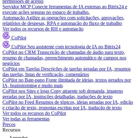
permissões de acesso
Servidor MCP
Conecte ferramentas de IA externas ao Bitrix24 e
execute ações seguras no espaço de trabalho.
Automação
Agilize as operações com solicitações, aprovações,
relatórios de despesas, RPA e automação do fluxo de trabalho
Ver todos os recursos de RH e automação
CoPilot
CoPilot
Seu assistente com tecnologia de IA no Bitrix24
CoPilot no CRM
Transcrição de chamadas de áudio para texto,
resumo de chamadas, preenchimento automático de campos nos
negócios
CoPilot em Tarefas
Descrições de tarefas geradas por IA, resumos
das tarefas, listas de verificação, comentários
CoPilot no Bate-papo
Fonte ilimitada de ideias, textos gerados por
IA, brainstorming e muito mais
CoPilot nos Sites e lojas
Copy atraente sob demanda, imagens
geradas por IA, instruções detalhadas, traduções de texto
CoPilot no Feed
Resumos de tópicos, ideias geradas por IA, edição
e criação de texto, respostas escritas por IA, tradução de texto
Ver todos os recursos do CoPilot
Ver todas as ferramentas
Preços
Recursos
Aprender