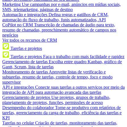
Marketing
Use campanhas por e-mail, anúncios em mídias sociais,
SMS, telemarketing, páginas de destino
Automação e integrações
Defina regras e gatilhos de CRM,
automação do fluxo de trabalho, funis automatizados, API
CoPilot no CRM
Transcrição de chamadas de áudio para texto,
resumo de chamadas, preenchimento automático de campos nos
negócios
Ver todos os recursos de CRM
Tarefas e projetos
Tarefas e projetos
Faça o trabalho com mais facilidade e rapidez
Gerenciamento de tarefas
Escolha entre quadro Kanban, gráfico de
Gantt, Scrum, lista de tarefas
Monitoramento de tarefas
Aproveite listas de verificação e
subtarefas, resumo de tarefas, controle de tempo, foco e modo
supervisor
API e integrações
Conecte suas tarefas a outros serviços por meio da
integração de API para automação avançada das tarefas
Gerenciamento de projetos
Use projetos, grupos de trabalho,
planejamento de projetos, funções, permissões de acesso
Desempenho do colaborador
Torne-se produtivo com relatórios de
tarefas, gerenciamento da carga de trabalho, eficiência das tarefas e
KPI
Tarefas no celular
Criação de tarefas, monitoramento das tarefas,