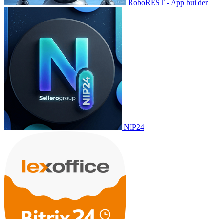
RoboREST - App builder
NIP24