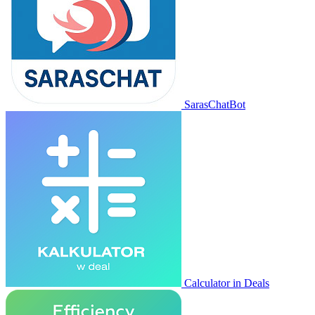
SarasChatBot
Calculator in Deals