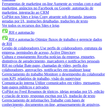
Ferramentas de marketing on-line
Aumente as vendas com e-mail
marketing, anúncios no Facebook ou Google, automação de
marketing, integração ao CRM
CoPilot nos Sites e lojas
Copy atraente sob demanda, imagens
geradas por IA, instruções detalhadas, traduções de texto
Ver todos os recursos dos Sites e lojas
RH e automação
RH e automação
Otimize fluxos de trabalho e gerencie dados
de RH
Gestão de colaboradores
Use perfis de colaboradores, estrutura da
empresa, permissões de acesso, Active Directory
Cultura e engajamento
Receba notícias da empresa, enquetes,
distintivos de agradecimento, marcadores e notificações pessoais
RH no celular
Bate-papo, chamadas de vídeo, perfis dos
colaboradores, aprovações, notificações em qualquer lugar
Gerenciamento do trabalho
Monitore o desempenho do colaborador
com KPI, relatórios de trabalho, visão do supervisor
Comunicação interna
Utilize comunicados em vídeo, mensagens,
bate-papos públicos e privados
CoPilot no Feed
Resumos de tópicos, ideias geradas por IA, edição
e criação de texto, respostas escritas por IA, tradução de texto
Gerenciamento de informações
Trabalhe com bases de
conhecimento, documentos on-line, armazenamento de arquivos,