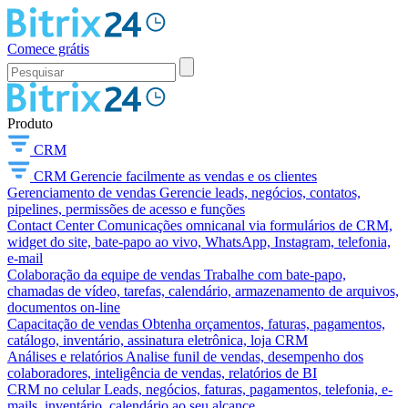
Comece grátis
Produto
CRM
CRM
Gerencie facilmente as vendas e os clientes
Gerenciamento de vendas
Gerencie leads, negócios, contatos,
pipelines, permissões de acesso e funções
Contact Center
Comunicações omnicanal via formulários de CRM,
widget do site, bate-papo ao vivo, WhatsApp, Instagram, telefonia,
e-mail
Colaboração da equipe de vendas
Trabalhe com bate-papo,
chamadas de vídeo, tarefas, calendário, armazenamento de arquivos,
documentos on-line
Capacitação de vendas
Obtenha orçamentos, faturas, pagamentos,
catálogo, inventário, assinatura eletrônica, loja CRM
Análises e relatórios
Analise funil de vendas, desempenho dos
colaboradores, inteligência de vendas, relatórios de BI
CRM no celular
Leads, negócios, faturas, pagamentos, telefonia, e-
mails, inventário, calendário ao seu alcance