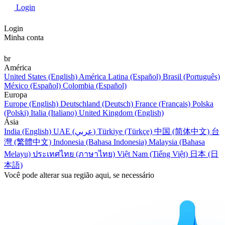
Login
Login
Minha conta
br
América
United States (English)
América Latina (Español)
Brasil (Português)
México (Español)
Colombia (Español)
Europa
Europe (English)
Deutschland (Deutsch)
France (Français)
Polska
(Polski)
Italia (Italiano)
United Kingdom (English)
Ásia
India (English)
UAE (عربي)
Türkiye (Türkçe)
中国 (简体中文)
台
灣 (繁體中文)
Indonesia (Bahasa Indonesia)
Malaysia (Bahasa
Melayu)
ประเทศไทย (ภาษาไทย)
Việt Nam (Tiếng Việt)
日本 (日
本語)
Você pode alterar sua região aqui, se necessário