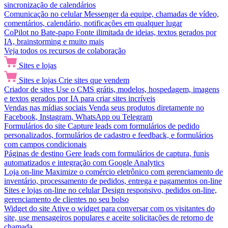
sincronização de calendários
Comunicação no celular
Messenger da equipe, chamadas de vídeo,
comentários, calendário, notificações em qualquer lugar
CoPilot no Bate-papo
Fonte ilimitada de ideias, textos gerados por
IA, brainstorming e muito mais
Veja todos os recursos de colaboração
Sites e lojas
Sites e lojas
Crie sites que vendem
Criador de sites
Use o CMS grátis, modelos, hospedagem, imagens
e textos gerados por IA para criar sites incríveis
Vendas nas mídias sociais
Venda seus produtos diretamente no
Facebook, Instagram, WhatsApp ou Telegram
Formulários do site
Capture leads com formulários de pedido
personalizados, formulários de cadastro e feedback, e formulários
com campos condicionais
Páginas de destino
Gere leads com formulários de captura, funis
automatizados e integração com Google Analytics
Loja on-line
Maximize o comércio eletrônico com gerenciamento de
inventário, processamento de pedidos, entrega e pagamentos on-line
Sites e lojas on-line no celular
Design responsivo, pedidos on-line,
gerenciamento de clientes no seu bolso
Widget do site
Ative o widget para conversar com os visitantes do
site, use mensageiros populares e aceite solicitações de retorno de
chamada