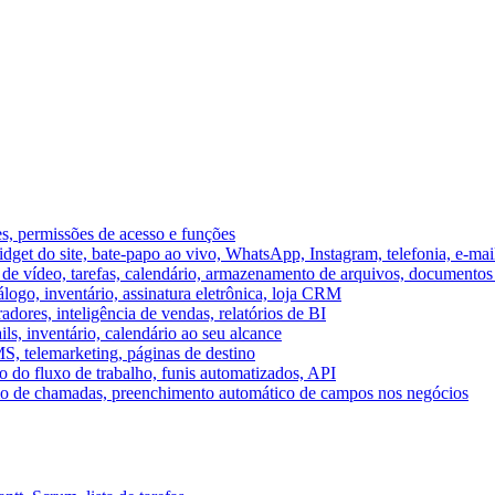
es, permissões de acesso e funções
et do site, bate-papo ao vivo, WhatsApp, Instagram, telefonia, e-mai
e vídeo, tarefas, calendário, armazenamento de arquivos, documentos 
logo, inventário, assinatura eletrônica, loja CRM
dores, inteligência de vendas, relatórios de BI
ils, inventário, calendário ao seu alcance
S, telemarketing, páginas de destino
 do fluxo de trabalho, funis automatizados, API
umo de chamadas, preenchimento automático de campos nos negócios