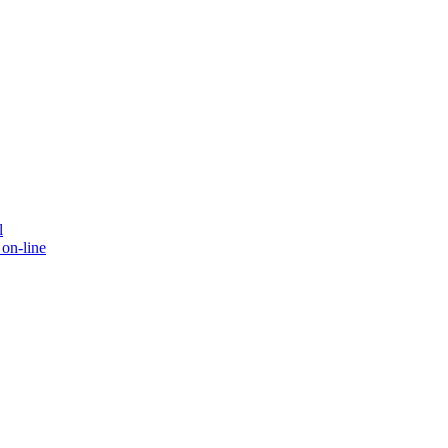
l
on-line