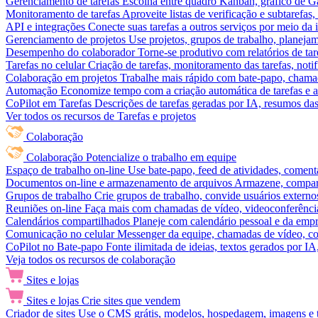
Gerenciamento de tarefas
Escolha entre quadro Kanban, gráfico de Gan
Monitoramento de tarefas
Aproveite listas de verificação e subtarefas
API e integrações
Conecte suas tarefas a outros serviços por meio da
Gerenciamento de projetos
Use projetos, grupos de trabalho, planeja
Desempenho do colaborador
Torne-se produtivo com relatórios de tar
Tarefas no celular
Criação de tarefas, monitoramento das tarefas, noti
Colaboração em projetos
Trabalhe mais rápido com bate-papo, chamad
Automação
Economize tempo com a criação automática de tarefas e a
CoPilot em Tarefas
Descrições de tarefas geradas por IA, resumos das 
Ver todos os recursos de Tarefas e projetos
Colaboração
Colaboração
Potencialize o trabalho em equipe
Espaço de trabalho on-line
Use bate-papo, feed de atividades, coment
Documentos on-line e armazenamento de arquivos
Armazene, compart
Grupos de trabalho
Crie grupos de trabalho, convide usuários externos
Reuniões on-line
Faça mais com chamadas de vídeo, videoconferência
Calendários compartilhados
Planeje com calendário pessoal e da empre
Comunicação no celular
Messenger da equipe, chamadas de vídeo, com
CoPilot no Bate-papo
Fonte ilimitada de ideias, textos gerados por I
Veja todos os recursos de colaboração
Sites e lojas
Sites e lojas
Crie sites que vendem
Criador de sites
Use o CMS grátis, modelos, hospedagem, imagens e tex