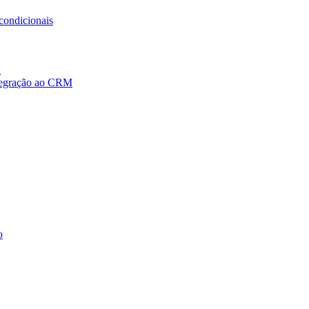
condicionais
a
ntegração ao CRM
o