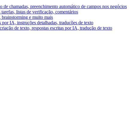
umo de chamadas, preenchimento automático de campos nos negócios
tarefas, listas de verificação, comentários
A, brainstorming e muito mais
por IA, instruções detalhadas, traduções de texto
riação de texto, respostas escritas por IA, tradução de texto