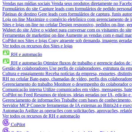
Vendas nas mídias sociais
Venda seus produtos diretamente no Face
Formulários do site
Capture leads com formulários de pedido personal
Páginas de destino
Gere leads com formulários de captura, funis aut
Loja on-line
Maximize o comércio eletrônico com gerenciamento de in
Sites e lojas on-line no celular
Design responsivo, pedidos on-line, ge
Widget do site
Ative o widget para conversar com os visitantes do sit
Ferramentas de marketing on-line
Aumente as vendas com e-mail mar
CoPilot nos Sites e lojas
Copy atraente sob demanda, imagens geradas 
Ver todos os recursos dos Sites e lojas
RH e automação
RH e automação
Otimize fluxos de trabalho e gerencie dados d
Gestão de colaboradores
Use perfis de colaboradores, estrutura da em
Cultura e engajamento
Receba notícias da empresa, enquetes, distinti
RH no celular
Bate-papo, chamadas de vídeo, perfis dos colaboradore
Gerenciamento do trabalho
Monitore o desempenho do colaborador com
Comunicação interna
Utilize comunicados em vídeo, mensagens, bate
CoPilot no Feed
Resumos de tópicos, ideias geradas por IA, edição e c
Gerenciamento de informações
Trabalhe com bases de conhecimento,
Servidor MCP
Conecte ferramentas de IA externas ao Bitrix24 e exec
Automação
Agilize as operações com solicitações, aprovações, relat
Ver todos os recursos de RH e automação
CoPilot