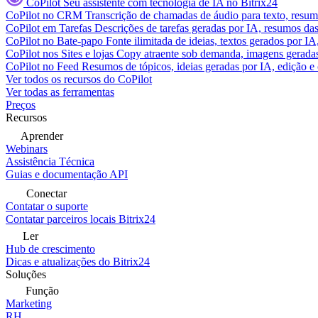
CoPilot
Seu assistente com tecnologia de IA no Bitrix24
CoPilot no CRM
Transcrição de chamadas de áudio para texto, res
CoPilot em Tarefas
Descrições de tarefas geradas por IA, resumos das 
CoPilot no Bate-papo
Fonte ilimitada de ideias, textos gerados por I
CoPilot nos Sites e lojas
Copy atraente sob demanda, imagens geradas 
CoPilot no Feed
Resumos de tópicos, ideias geradas por IA, edição e c
Ver todos os recursos do CoPilot
Ver todas as ferramentas
Preços
Recursos
Aprender
Webinars
Assistência Técnica
Guias e documentação API
Conectar
Contatar o suporte
Contatar parceiros locais Bitrix24
Ler
Hub de crescimento
Dicas e atualizações do Bitrix24
Soluções
Função
Marketing
RH