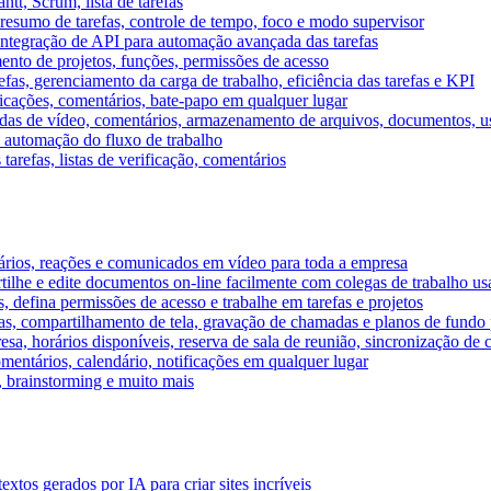
tt, Scrum, lista de tarefas
, resumo de tarefas, controle de tempo, foco e modo supervisor
 integração de API para automação avançada das tarefas
mento de projetos, funções, permissões de acesso
efas, gerenciamento da carga de trabalho, eficiência das tarefas e KPI
ficações, comentários, bate-papo em qualquer lugar
as de vídeo, comentários, armazenamento de arquivos, documentos, usu
 automação do fluxo de trabalho
tarefas, listas de verificação, comentários
ários, reações e comunicados em vídeo para toda a empresa
ilhe e edite documentos on-line facilmente com colegas de trabalho us
, defina permissões de acesso e trabalhe em tarefas e projetos
s, compartilhamento de tela, gravação de chamadas e planos de fundo 
sa, horários disponíveis, reserva de sala de reunião, sincronização de 
entários, calendário, notificações em qualquer lugar
A, brainstorming e muito mais
tos gerados por IA para criar sites incríveis