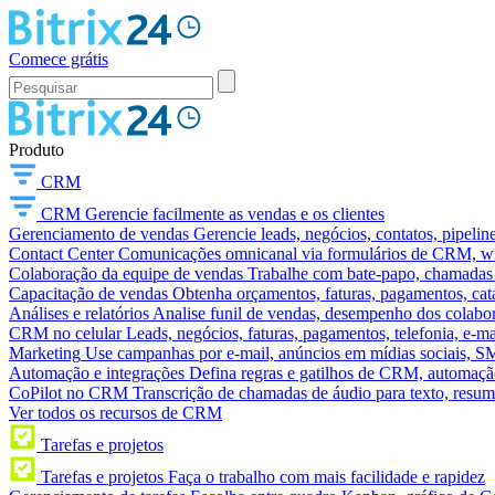
Comece grátis
Produto
CRM
CRM
Gerencie facilmente as vendas e os clientes
Gerenciamento de vendas
Gerencie leads, negócios, contatos, pipelin
Contact Center
Comunicações omnicanal via formulários de CRM, widg
Colaboração da equipe de vendas
Trabalhe com bate-papo, chamadas d
Capacitação de vendas
Obtenha orçamentos, faturas, pagamentos, catá
Análises e relatórios
Analise funil de vendas, desempenho dos colabora
CRM no celular
Leads, negócios, faturas, pagamentos, telefonia, e-ma
Marketing
Use campanhas por e-mail, anúncios em mídias sociais, SM
Automação e integrações
Defina regras e gatilhos de CRM, automação
CoPilot no CRM
Transcrição de chamadas de áudio para texto, res
Ver todos os recursos de CRM
Tarefas e projetos
Tarefas e projetos
Faça o trabalho com mais facilidade e rapidez