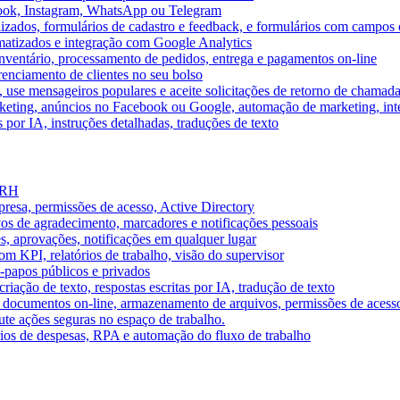
book, Instagram, WhatsApp ou Telegram
izados, formulários de cadastro e feedback, e formulários com campos 
omatizados e integração com Google Analytics
ventário, processamento de pedidos, entrega e pagamentos on-line
renciamento de clientes no seu bolso
e, use mensageiros populares e aceite solicitações de retorno de chamad
keting, anúncios no Facebook ou Google, automação de marketing, i
por IA, instruções detalhadas, traduções de texto
e RH
presa, permissões de acesso, Active Directory
vos de agradecimento, marcadores e notificações pessoais
s, aprovações, notificações em qualquer lugar
 KPI, relatórios de trabalho, visão do supervisor
-papos públicos e privados
riação de texto, respostas escritas por IA, tradução de texto
 documentos on-line, armazenamento de arquivos, permissões de acess
ute ações seguras no espaço de trabalho.
órios de despesas, RPA e automação do fluxo de trabalho