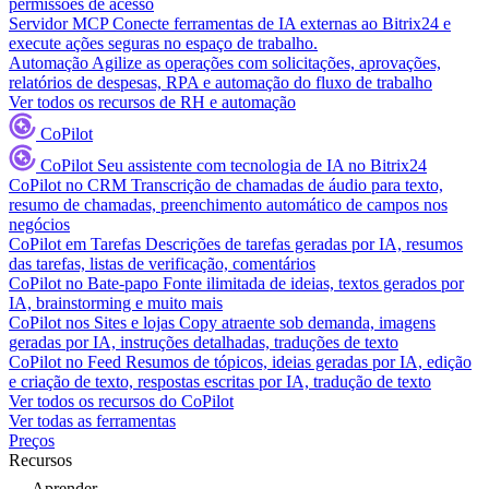
permissões de acesso
Servidor MCP
Conecte ferramentas de IA externas ao Bitrix24 e
execute ações seguras no espaço de trabalho.
Automação
Agilize as operações com solicitações, aprovações,
relatórios de despesas, RPA e automação do fluxo de trabalho
Ver todos os recursos de RH e automação
CoPilot
CoPilot
Seu assistente com tecnologia de IA no Bitrix24
CoPilot no CRM
Transcrição de chamadas de áudio para texto,
resumo de chamadas, preenchimento automático de campos nos
negócios
CoPilot em Tarefas
Descrições de tarefas geradas por IA, resumos
das tarefas, listas de verificação, comentários
CoPilot no Bate-papo
Fonte ilimitada de ideias, textos gerados por
IA, brainstorming e muito mais
CoPilot nos Sites e lojas
Copy atraente sob demanda, imagens
geradas por IA, instruções detalhadas, traduções de texto
CoPilot no Feed
Resumos de tópicos, ideias geradas por IA, edição
e criação de texto, respostas escritas por IA, tradução de texto
Ver todos os recursos do CoPilot
Ver todas as ferramentas
Preços
Recursos
Aprender