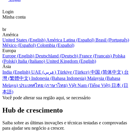
Login
Minha conta
br
América
United States (English)
América Latina (Español)
Brasil (Português)
México (Español)
Colombia (Español)
Europa
Europe (English)
Deutschland (Deutsch)
France (Français)
Polska
(Polski)
Italia (Italiano)
United Kingdom (English)
Ásia
India (English)
UAE (عربي)
Türkiye (Türkçe)
中国 (简体中文)
台
灣 (繁體中文)
Indonesia (Bahasa Indonesia)
Malaysia (Bahasa
Melayu)
ประเทศไทย (ภาษาไทย)
Việt Nam (Tiếng Việt)
日本 (日
本語)
Você pode alterar sua região aqui, se necessário
Hub de crescimento
Saiba sobre as últimas inovações e técnicas testadas e comprovadas
para ajudar seu negócio a crescer.