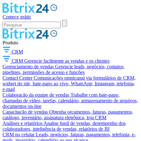
Comece grátis
Produto
CRM
CRM
Gerencie facilmente as vendas e os clientes
Gerenciamento de vendas
Gerencie leads, negócios, contatos,
pipelines, permissões de acesso e funções
Contact Center
Comunicações omnicanal via formulários de CRM,
widget do site, bate-papo ao vivo, WhatsApp, Instagram, telefonia,
e-mail
Colaboração da equipe de vendas
Trabalhe com bate-papo,
chamadas de vídeo, tarefas, calendário, armazenamento de arquivos,
documentos on-line
Capacitação de vendas
Obtenha orçamentos, faturas, pagamentos,
catálogo, inventário, assinatura eletrônica, loja CRM
Análises e relatórios
Analise funil de vendas, desempenho dos
colaboradores, inteligência de vendas, relatórios de BI
CRM no celular
Leads, negócios, faturas, pagamentos, telefonia, e-
mails, inventário, calendário ao seu alcance