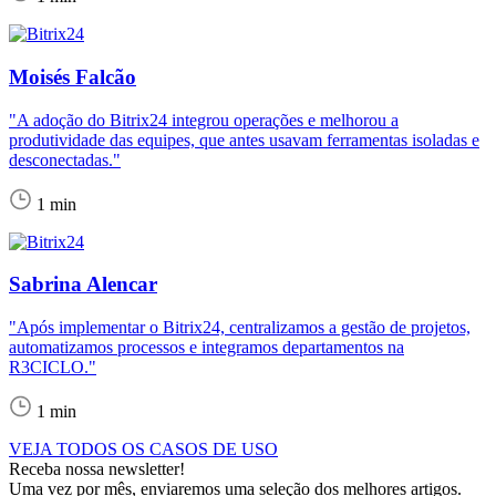
Moisés Falcão
"A adoção do Bitrix24 integrou operações e melhorou a
produtividade das equipes, que antes usavam ferramentas isoladas e
desconectadas."
1 min
Sabrina Alencar
"Após implementar o Bitrix24, centralizamos a gestão de projetos,
automatizamos processos e integramos departamentos na
R3CICLO."
1 min
VEJA TODOS OS CASOS DE USO
Receba nossa newsletter!
Uma vez por mês, enviaremos uma seleção dos melhores artigos.