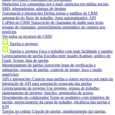
Marketing
Use campanhas por e-mail, anúncios em mídias sociais,
SMS, telemarketing, páginas de destino
Automação e integrações
Defina regras e gatilhos de CRM,
automação do fluxo de trabalho, funis automatizados, API
CoPilot no CRM
Transcrição de chamadas de áudio para texto,
resumo de chamadas, preenchimento automático de campos nos
negócios
Ver todos os recursos de CRM
Tarefas e projetos
Tarefas e projetos
Faça o trabalho com mais facilidade e rapidez
Gerenciamento de tarefas
Escolha entre quadro Kanban, gráfico de
Gantt, Scrum, lista de tarefas
Monitoramento de tarefas
Aproveite listas de verificação e
subtarefas, resumo de tarefas, controle de tempo, foco e modo
supervisor
API e integrações
Conecte suas tarefas a outros serviços por meio da
integração de API para automação avançada das tarefas
Gerenciamento de projetos
Use projetos, grupos de trabalho,
planejamento de projetos, funções, permissões de acesso
Desempenho do colaborador
Torne-se produtivo com relatórios de
tarefas, gerenciamento da carga de trabalho, eficiência das tarefas e
KPI
Tarefas no celular
Criação de tarefas, monitoramento das tarefas,