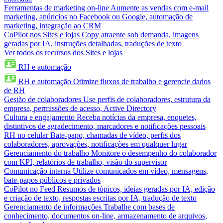
Ferramentas de marketing on-line
Aumente as vendas com e-mail
marketing, anúncios no Facebook ou Google, automação de
marketing, integração ao CRM
CoPilot nos Sites e lojas
Copy atraente sob demanda, imagens
geradas por IA, instruções detalhadas, traduções de texto
Ver todos os recursos dos Sites e lojas
RH e automação
RH e automação
Otimize fluxos de trabalho e gerencie dados
de RH
Gestão de colaboradores
Use perfis de colaboradores, estrutura da
empresa, permissões de acesso, Active Directory
Cultura e engajamento
Receba notícias da empresa, enquetes,
distintivos de agradecimento, marcadores e notificações pessoais
RH no celular
Bate-papo, chamadas de vídeo, perfis dos
colaboradores, aprovações, notificações em qualquer lugar
Gerenciamento do trabalho
Monitore o desempenho do colaborador
com KPI, relatórios de trabalho, visão do supervisor
Comunicação interna
Utilize comunicados em vídeo, mensagens,
bate-papos públicos e privados
CoPilot no Feed
Resumos de tópicos, ideias geradas por IA, edição
e criação de texto, respostas escritas por IA, tradução de texto
Gerenciamento de informações
Trabalhe com bases de
conhecimento, documentos on-line, armazenamento de arquivos,