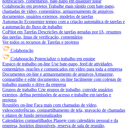
notificações, comentários, bate-papo em qualquer lugar
Colaboração em projetos
Trabalhe mais rápido com bate-papo,
chamadas de vídeo, comentários, armazenamento de arquivos,
documentos, usuários externos, modelos de tarefas
Automação
Economize tempo com a criação automática de tarefas e
a automação do fluxo de trabalho
CoPilot em Tarefas
Descrições de tarefas geradas por IA, resumos
das tarefas, listas de verificação, comentários
Ver todos os recursos de Tarefas e projetos
Colaboração
Colaboração
Potencialize o trabalho em equipe
Espaço de trabalho on-line
Use bate-papo, feed de atividades,
comentários, reações e comunicados em vídeo para toda a empresa
Documentos on-line e armazenamento de arquivos
Armazene,
compartilhe e edite documentos on-line facilmente com colegas de
trabalho usando o drive da empresa
Grupos de trabalho
Crie grupos de trabalho, convide usuários
externos, defina permissões de acesso e trabalhe em tarefas e
projetos
Reuniões on-line
Faça mais com chamadas de vídeo,
videoconferências, compartilhamento de tela, gravação de chamadas
e planos de fundo personalizados
Calendários compartilhados
Planeje com calendário pessoal e da
empresa, horários disponíveis, reserva de sala de reunião,