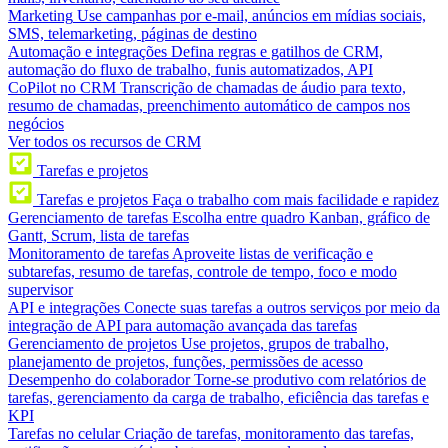
Marketing
Use campanhas por e-mail, anúncios em mídias sociais,
SMS, telemarketing, páginas de destino
Automação e integrações
Defina regras e gatilhos de CRM,
automação do fluxo de trabalho, funis automatizados, API
CoPilot no CRM
Transcrição de chamadas de áudio para texto,
resumo de chamadas, preenchimento automático de campos nos
negócios
Ver todos os recursos de CRM
Tarefas e projetos
Tarefas e projetos
Faça o trabalho com mais facilidade e rapidez
Gerenciamento de tarefas
Escolha entre quadro Kanban, gráfico de
Gantt, Scrum, lista de tarefas
Monitoramento de tarefas
Aproveite listas de verificação e
subtarefas, resumo de tarefas, controle de tempo, foco e modo
supervisor
API e integrações
Conecte suas tarefas a outros serviços por meio da
integração de API para automação avançada das tarefas
Gerenciamento de projetos
Use projetos, grupos de trabalho,
planejamento de projetos, funções, permissões de acesso
Desempenho do colaborador
Torne-se produtivo com relatórios de
tarefas, gerenciamento da carga de trabalho, eficiência das tarefas e
KPI
Tarefas no celular
Criação de tarefas, monitoramento das tarefas,