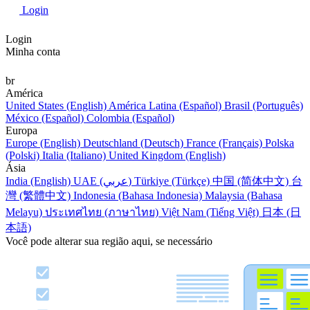
Login
Login
Minha conta
br
América
United States (English)
América Latina (Español)
Brasil (Português)
México (Español)
Colombia (Español)
Europa
Europe (English)
Deutschland (Deutsch)
France (Français)
Polska
(Polski)
Italia (Italiano)
United Kingdom (English)
Ásia
India (English)
UAE (عربي)
Türkiye (Türkçe)
中国 (简体中文)
台
灣 (繁體中文)
Indonesia (Bahasa Indonesia)
Malaysia (Bahasa
Melayu)
ประเทศไทย (ภาษาไทย)
Việt Nam (Tiếng Việt)
日本 (日
本語)
Você pode alterar sua região aqui, se necessário