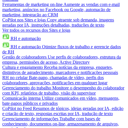
Ferramentas de marketing on-line
Aumente as vendas com e-mail
marketing, anúncios no Facebook ou Google, automação de
marketing, integração ao CRM
CoPilot nos Sites e lojas
Copy atraente sob demanda, imagens
geradas por IA, instruções detalhadas, traduções de texto
Ver todos os recursos dos Sites e lojas
RH e automação
RH e automação
Otimize fluxos de trabalho e gerencie dados
de RH
Gestão de colaboradores
Use perfis de colaboradores, estrutura da
empresa, permissões de acesso, Active Directory
Cultura e engajamento
Receba notícias da empresa, enquetes,
distintivos de agradecimento, marcadores e notificações pessoais
RH no celular
Bate-papo, chamadas de vídeo, perfis dos
colaboradores, aprovações, notificações em qualquer lugar
Gerenciamento do trabalho
Monitore o desempenho do colaborador
com KPI, relatórios de trabalho, visão do supervisor
Comunicação interna
Utilize comunicados em vídeo, mensagens,
bate-papos públicos e privados
CoPilot no Feed
Resumos de tópicos, ideias geradas por IA, edição
e criação de texto, respostas escritas por IA, tradução de texto
Gerenciamento de informações
Trabalhe com bases de
conhecimento, documentos on-line, armazenamento de arquivos,