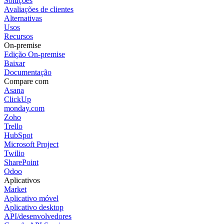
Soluções
Avaliações de clientes
Alternativas
Usos
Recursos
On-premise
Edição On-premise
Baixar
Documentação
Compare com
Asana
ClickUp
monday.com
Zoho
Trello
HubSpot
Microsoft Project
Twilio
SharePoint
Odoo
Aplicativos
Market
Aplicativo móvel
Aplicativo desktop
API/desenvolvedores