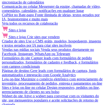
sincronização de calendários
Comunicação no celular
Messenger da equipe, chamadas de vídeo,
comentários, calendário, notificações em qualquer lugar
CoPilot no Bate-papo
Fonte ilimitada de ideias, textos gerados por
IA, brainstorming e muito mais
Veja todos os recursos de colaboração
Sites e lojas
Sites e lojas
Crie sites que vendem
Criador de sites
Use o CMS grátis, modelos, hospedagem, imagens
e textos gerados por IA para criar sites incríveis
Vendas nas mídias sociais
Venda seus produtos diretamente no
Facebook, Instagram, WhatsApp ou Telegram
Formulários do site
Capture leads com formulários de pedido
personalizados, formulários de cadastro e feedback, e formulários
com campos condicionais
Páginas de destino
Gere leads com formulários de captura, funis
automatizados e integração com Google Analytics
Loja on-line
Maximize o comércio eletrônico com gerenciamento de
inventário, processamento de pedidos, entrega e pagamentos on-line
Sites e lojas on-line no celular
Design responsivo, pedidos on-line,
gerenciamento de clientes no seu bolso
Widget do site
Ative o widget para conversar com os visitantes do
site, use mensageiros populares e aceite solicitações de retorno de
chamada