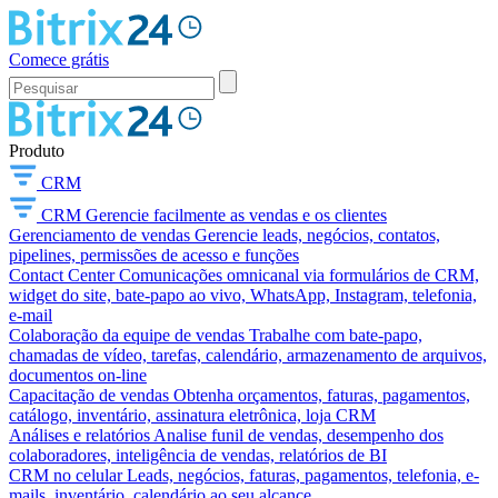
Comece grátis
Produto
CRM
CRM
Gerencie facilmente as vendas e os clientes
Gerenciamento de vendas
Gerencie leads, negócios, contatos,
pipelines, permissões de acesso e funções
Contact Center
Comunicações omnicanal via formulários de CRM,
widget do site, bate-papo ao vivo, WhatsApp, Instagram, telefonia,
e-mail
Colaboração da equipe de vendas
Trabalhe com bate-papo,
chamadas de vídeo, tarefas, calendário, armazenamento de arquivos,
documentos on-line
Capacitação de vendas
Obtenha orçamentos, faturas, pagamentos,
catálogo, inventário, assinatura eletrônica, loja CRM
Análises e relatórios
Analise funil de vendas, desempenho dos
colaboradores, inteligência de vendas, relatórios de BI
CRM no celular
Leads, negócios, faturas, pagamentos, telefonia, e-
mails, inventário, calendário ao seu alcance