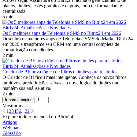
A nova seção Assinatura do Bitrix24 facilita o gerenciamento de
planos, limites, testes gratuitos e cupons, tudo de forma clara e
centralizada.
5 min
Bitrix24: Atualizações e Novidades
Os 5 melhores apps de Telefonia e SMS no Bitrix24 em 2026
Descubra os melhores apps de Telefonia e SMS do Market Bitrix24
em 2026 e transforme seu CRM em uma central completa de
comunicação com clientes.
2 min
Bitrix24: Atualizações e Novidades
Criador de BI: nova lógica de filtros e limites para relatórios
O Criador de BI ficou mais inteligente. Conheça os novos filtros
intuitivos, predefinições salvas e a nova lógica de limites que
mantém sua análise ativa.
2 min
Ir para a página
Mostrar mais
1
2
3
4
5
6
...
22
Explore todo o potencial do Bitrix24
Artigos
Webinars
Glossário