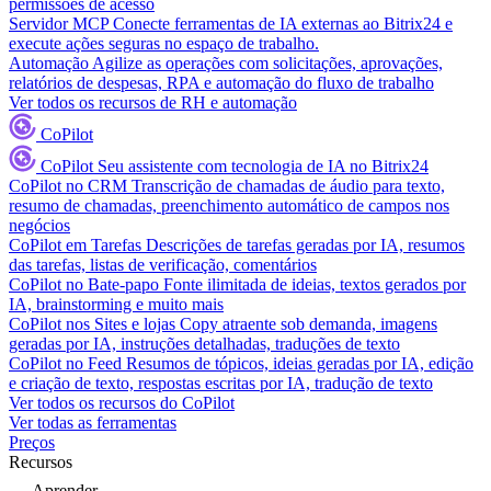
permissões de acesso
Servidor MCP
Conecte ferramentas de IA externas ao Bitrix24 e
execute ações seguras no espaço de trabalho.
Automação
Agilize as operações com solicitações, aprovações,
relatórios de despesas, RPA e automação do fluxo de trabalho
Ver todos os recursos de RH e automação
CoPilot
CoPilot
Seu assistente com tecnologia de IA no Bitrix24
CoPilot no CRM
Transcrição de chamadas de áudio para texto,
resumo de chamadas, preenchimento automático de campos nos
negócios
CoPilot em Tarefas
Descrições de tarefas geradas por IA, resumos
das tarefas, listas de verificação, comentários
CoPilot no Bate-papo
Fonte ilimitada de ideias, textos gerados por
IA, brainstorming e muito mais
CoPilot nos Sites e lojas
Copy atraente sob demanda, imagens
geradas por IA, instruções detalhadas, traduções de texto
CoPilot no Feed
Resumos de tópicos, ideias geradas por IA, edição
e criação de texto, respostas escritas por IA, tradução de texto
Ver todos os recursos do CoPilot
Ver todas as ferramentas
Preços
Recursos
Aprender