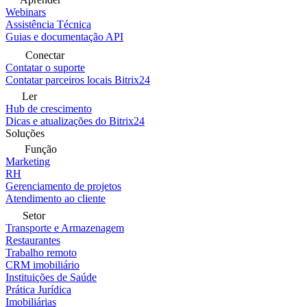
Webinars
Assistência Técnica
Guias e documentação API
Conectar
Contatar o suporte
Contatar parceiros locais Bitrix24
Ler
Hub de crescimento
Dicas e atualizações do Bitrix24
Soluções
Função
Marketing
RH
Gerenciamento de projetos
Atendimento ao cliente
Setor
Transporte e Armazenagem
Restaurantes
Trabalho remoto
CRM imobiliário
Instituições de Saúde
Prática Jurídica
Imobiliárias