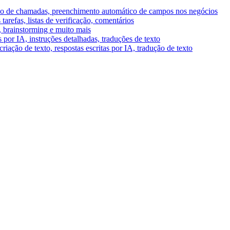
umo de chamadas, preenchimento automático de campos nos negócios
tarefas, listas de verificação, comentários
A, brainstorming e muito mais
por IA, instruções detalhadas, traduções de texto
riação de texto, respostas escritas por IA, tradução de texto