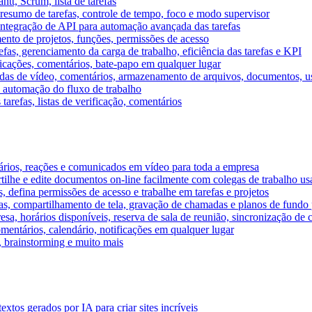
tt, Scrum, lista de tarefas
, resumo de tarefas, controle de tempo, foco e modo supervisor
 integração de API para automação avançada das tarefas
mento de projetos, funções, permissões de acesso
efas, gerenciamento da carga de trabalho, eficiência das tarefas e KPI
ficações, comentários, bate-papo em qualquer lugar
as de vídeo, comentários, armazenamento de arquivos, documentos, usu
 automação do fluxo de trabalho
tarefas, listas de verificação, comentários
ários, reações e comunicados em vídeo para toda a empresa
ilhe e edite documentos on-line facilmente com colegas de trabalho us
, defina permissões de acesso e trabalhe em tarefas e projetos
s, compartilhamento de tela, gravação de chamadas e planos de fundo 
sa, horários disponíveis, reserva de sala de reunião, sincronização de 
entários, calendário, notificações em qualquer lugar
A, brainstorming e muito mais
tos gerados por IA para criar sites incríveis