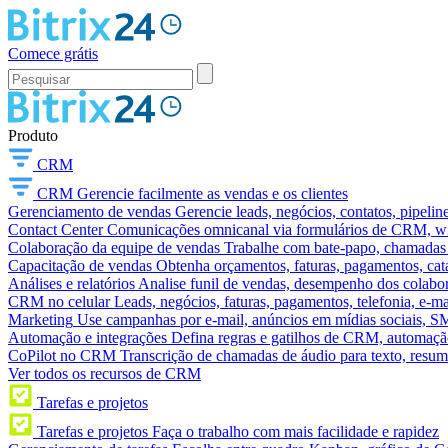
Comece grátis
Produto
CRM
CRM
Gerencie facilmente as vendas e os clientes
Gerenciamento de vendas
Gerencie leads, negócios, contatos, pipelin
Contact Center
Comunicações omnicanal via formulários de CRM, widg
Colaboração da equipe de vendas
Trabalhe com bate-papo, chamadas d
Capacitação de vendas
Obtenha orçamentos, faturas, pagamentos, catá
Análises e relatórios
Analise funil de vendas, desempenho dos colabora
CRM no celular
Leads, negócios, faturas, pagamentos, telefonia, e-ma
Marketing
Use campanhas por e-mail, anúncios em mídias sociais, SM
Automação e integrações
Defina regras e gatilhos de CRM, automação
CoPilot no CRM
Transcrição de chamadas de áudio para texto, res
Ver todos os recursos de CRM
Tarefas e projetos
Tarefas e projetos
Faça o trabalho com mais facilidade e rapidez