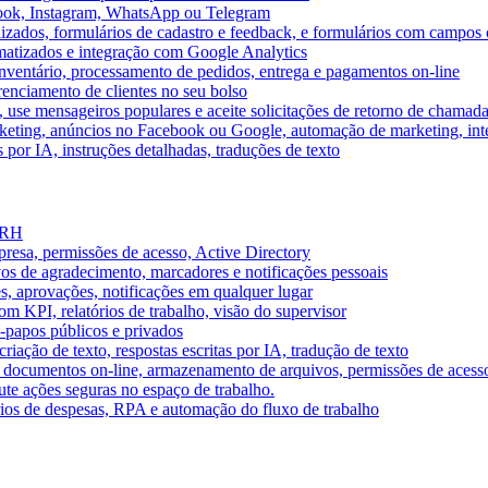
book, Instagram, WhatsApp ou Telegram
izados, formulários de cadastro e feedback, e formulários com campos 
omatizados e integração com Google Analytics
ventário, processamento de pedidos, entrega e pagamentos on-line
renciamento de clientes no seu bolso
e, use mensageiros populares e aceite solicitações de retorno de chamad
keting, anúncios no Facebook ou Google, automação de marketing, i
por IA, instruções detalhadas, traduções de texto
e RH
presa, permissões de acesso, Active Directory
vos de agradecimento, marcadores e notificações pessoais
s, aprovações, notificações em qualquer lugar
 KPI, relatórios de trabalho, visão do supervisor
-papos públicos e privados
riação de texto, respostas escritas por IA, tradução de texto
 documentos on-line, armazenamento de arquivos, permissões de acess
ute ações seguras no espaço de trabalho.
órios de despesas, RPA e automação do fluxo de trabalho