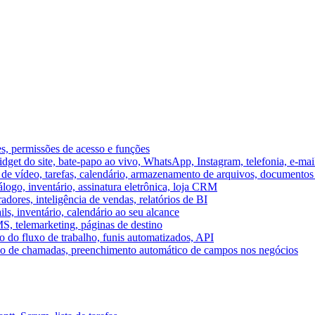
es, permissões de acesso e funções
et do site, bate-papo ao vivo, WhatsApp, Instagram, telefonia, e-mai
e vídeo, tarefas, calendário, armazenamento de arquivos, documentos 
logo, inventário, assinatura eletrônica, loja CRM
dores, inteligência de vendas, relatórios de BI
ils, inventário, calendário ao seu alcance
S, telemarketing, páginas de destino
 do fluxo de trabalho, funis automatizados, API
umo de chamadas, preenchimento automático de campos nos negócios