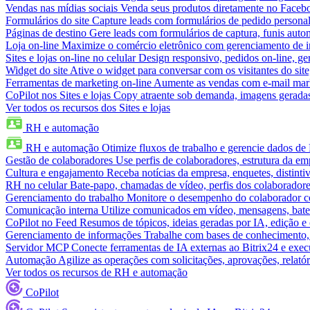
Vendas nas mídias sociais
Venda seus produtos diretamente no Face
Formulários do site
Capture leads com formulários de pedido personal
Páginas de destino
Gere leads com formulários de captura, funis aut
Loja on-line
Maximize o comércio eletrônico com gerenciamento de in
Sites e lojas on-line no celular
Design responsivo, pedidos on-line, ge
Widget do site
Ative o widget para conversar com os visitantes do sit
Ferramentas de marketing on-line
Aumente as vendas com e-mail mar
CoPilot nos Sites e lojas
Copy atraente sob demanda, imagens geradas 
Ver todos os recursos dos Sites e lojas
RH e automação
RH e automação
Otimize fluxos de trabalho e gerencie dados d
Gestão de colaboradores
Use perfis de colaboradores, estrutura da em
Cultura e engajamento
Receba notícias da empresa, enquetes, distinti
RH no celular
Bate-papo, chamadas de vídeo, perfis dos colaboradore
Gerenciamento do trabalho
Monitore o desempenho do colaborador com
Comunicação interna
Utilize comunicados em vídeo, mensagens, bate
CoPilot no Feed
Resumos de tópicos, ideias geradas por IA, edição e c
Gerenciamento de informações
Trabalhe com bases de conhecimento,
Servidor MCP
Conecte ferramentas de IA externas ao Bitrix24 e exec
Automação
Agilize as operações com solicitações, aprovações, relat
Ver todos os recursos de RH e automação
CoPilot