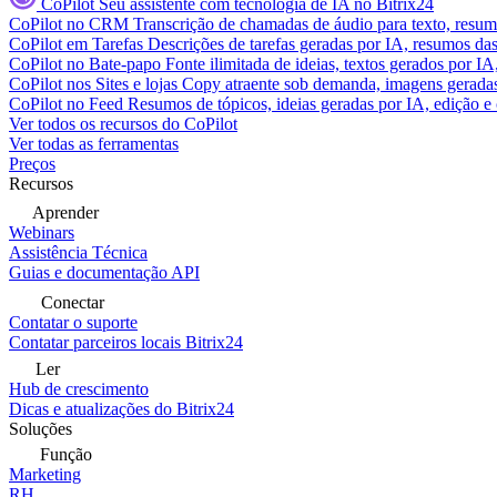
CoPilot
Seu assistente com tecnologia de IA no Bitrix24
CoPilot no CRM
Transcrição de chamadas de áudio para texto, res
CoPilot em Tarefas
Descrições de tarefas geradas por IA, resumos das 
CoPilot no Bate-papo
Fonte ilimitada de ideias, textos gerados por I
CoPilot nos Sites e lojas
Copy atraente sob demanda, imagens geradas 
CoPilot no Feed
Resumos de tópicos, ideias geradas por IA, edição e c
Ver todos os recursos do CoPilot
Ver todas as ferramentas
Preços
Recursos
Aprender
Webinars
Assistência Técnica
Guias e documentação API
Conectar
Contatar o suporte
Contatar parceiros locais Bitrix24
Ler
Hub de crescimento
Dicas e atualizações do Bitrix24
Soluções
Função
Marketing
RH