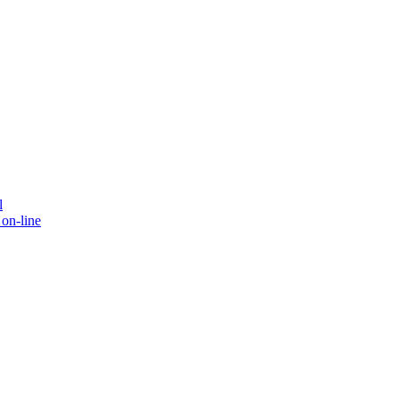
l
on-line