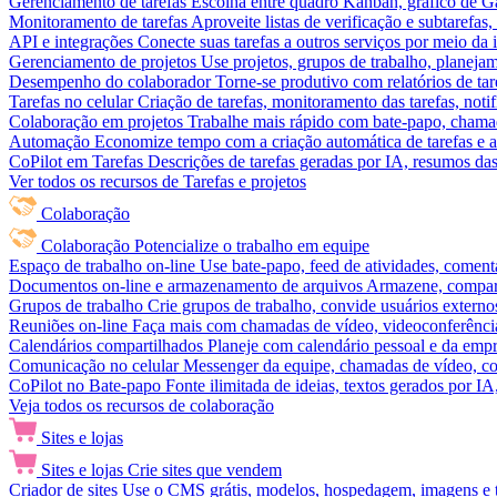
Gerenciamento de tarefas
Escolha entre quadro Kanban, gráfico de Gan
Monitoramento de tarefas
Aproveite listas de verificação e subtarefas
API e integrações
Conecte suas tarefas a outros serviços por meio da
Gerenciamento de projetos
Use projetos, grupos de trabalho, planeja
Desempenho do colaborador
Torne-se produtivo com relatórios de tar
Tarefas no celular
Criação de tarefas, monitoramento das tarefas, noti
Colaboração em projetos
Trabalhe mais rápido com bate-papo, chamad
Automação
Economize tempo com a criação automática de tarefas e a
CoPilot em Tarefas
Descrições de tarefas geradas por IA, resumos das 
Ver todos os recursos de Tarefas e projetos
Colaboração
Colaboração
Potencialize o trabalho em equipe
Espaço de trabalho on-line
Use bate-papo, feed de atividades, coment
Documentos on-line e armazenamento de arquivos
Armazene, compart
Grupos de trabalho
Crie grupos de trabalho, convide usuários externos
Reuniões on-line
Faça mais com chamadas de vídeo, videoconferência
Calendários compartilhados
Planeje com calendário pessoal e da empre
Comunicação no celular
Messenger da equipe, chamadas de vídeo, com
CoPilot no Bate-papo
Fonte ilimitada de ideias, textos gerados por I
Veja todos os recursos de colaboração
Sites e lojas
Sites e lojas
Crie sites que vendem
Criador de sites
Use o CMS grátis, modelos, hospedagem, imagens e tex