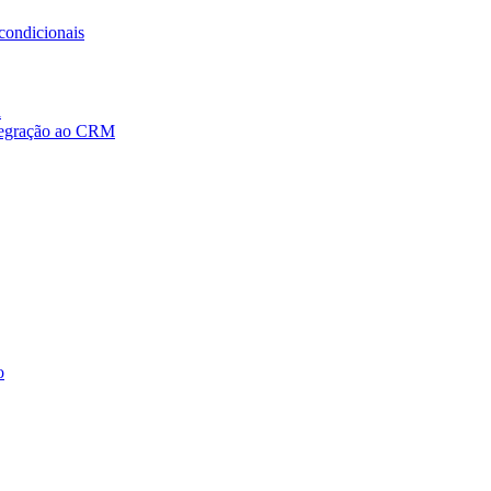
condicionais
a
ntegração ao CRM
o