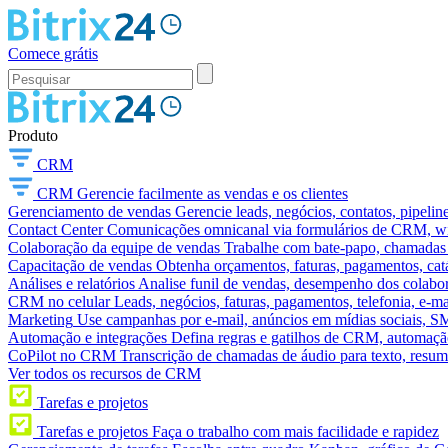
Comece grátis
Produto
CRM
CRM
Gerencie facilmente as vendas e os clientes
Gerenciamento de vendas
Gerencie leads, negócios, contatos, pipelin
Contact Center
Comunicações omnicanal via formulários de CRM, widg
Colaboração da equipe de vendas
Trabalhe com bate-papo, chamadas d
Capacitação de vendas
Obtenha orçamentos, faturas, pagamentos, catá
Análises e relatórios
Analise funil de vendas, desempenho dos colabora
CRM no celular
Leads, negócios, faturas, pagamentos, telefonia, e-ma
Marketing
Use campanhas por e-mail, anúncios em mídias sociais, SM
Automação e integrações
Defina regras e gatilhos de CRM, automação
CoPilot no CRM
Transcrição de chamadas de áudio para texto, res
Ver todos os recursos de CRM
Tarefas e projetos
Tarefas e projetos
Faça o trabalho com mais facilidade e rapidez