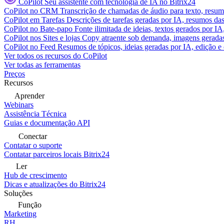
CoPilot
Seu assistente com tecnologia de IA no Bitrix24
CoPilot no CRM
Transcrição de chamadas de áudio para texto, res
CoPilot em Tarefas
Descrições de tarefas geradas por IA, resumos das 
CoPilot no Bate-papo
Fonte ilimitada de ideias, textos gerados por I
CoPilot nos Sites e lojas
Copy atraente sob demanda, imagens geradas 
CoPilot no Feed
Resumos de tópicos, ideias geradas por IA, edição e c
Ver todos os recursos do CoPilot
Ver todas as ferramentas
Preços
Recursos
Aprender
Webinars
Assistência Técnica
Guias e documentação API
Conectar
Contatar o suporte
Contatar parceiros locais Bitrix24
Ler
Hub de crescimento
Dicas e atualizações do Bitrix24
Soluções
Função
Marketing
RH