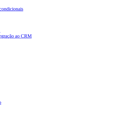
condicionais
a
ntegração ao CRM
o