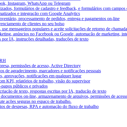
book, Instagram, WhatsApp ou Telegram
izados, formulários de cadastro e feedback, e formulários com campos 
omatizados e integração com Google Analytics
ventário, processamento de pedidos, entrega e pagamentos on-line
renciamento de clientes no seu bolso
e, use mensageiros populares e aceite solicitações de retorno de chamad
keting, anúncios no Facebook ou Google, automação de marketing, i
por IA, instruções detalhadas, traduções de texto
e RH
presa, permissões de acesso, Active Directory
vos de agradecimento, marcadores e notificações pessoais
s, aprovações, notificações em qualquer lugar
 KPI, relatórios de trabalho, visão do supervisor
-papos públicos e privados
riação de texto, respostas escritas por IA, tradução de texto
 documentos on-line, armazenamento de arquivos, permissões de acess
ute ações seguras no espaço de trabalho.
órios de despesas, RPA e automação do fluxo de trabalho