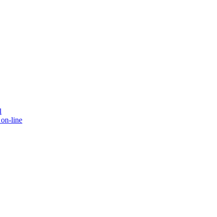
l
on-line