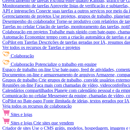
Gerenciamento de tarefas
Escolha entre quadro Kanban, gráfico de Gan
Monitoramento de tarefas
Aproveite listas de verificação e subtarefas
API e integrações
Conecte suas tarefas a outros serviços por meio da
Gerenciamento de projetos
Use projetos, grupos de trabalho, planeja
Desempenho do colaborador
Torne-se produtivo com relatórios de tar
Tarefas no celular
Criação de tarefas, monitoramento das tarefas, noti
Colaboração em projetos
Trabalhe mais rápido com bate-papo, chamad
Automação
Economize tempo com a criação automática de tarefas e a
CoPilot em Tarefas
Descrições de tarefas geradas por IA, resumos das 
Ver todos os recursos de Tarefas e projetos
Colaboração
Colaboração
Potencialize o trabalho em equipe
Espaço de trabalho on-line
Use bate-papo, feed de atividades, coment
Documentos on-line e armazenamento de arquivos
Armazene, compart
Grupos de trabalho
Crie grupos de trabalho, convide usuários externos
Reuniões on-line
Faça mais com chamadas de vídeo, videoconferência
Calendários compartilhados
Planeje com calendário pessoal e da empre
Comunicação no celular
Messenger da equipe, chamadas de vídeo, com
CoPilot no Bate-papo
Fonte ilimitada de ideias, textos gerados por I
Veja todos os recursos de colaboração
Sites e lojas
Sites e lojas
Crie sites que vendem
Criador de sites
Use o CMS grátis, modelos, hospedagem, imagens e tex