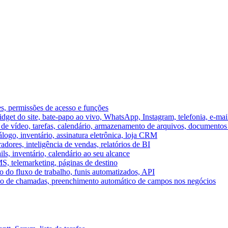
es, permissões de acesso e funções
et do site, bate-papo ao vivo, WhatsApp, Instagram, telefonia, e-mai
e vídeo, tarefas, calendário, armazenamento de arquivos, documentos 
logo, inventário, assinatura eletrônica, loja CRM
dores, inteligência de vendas, relatórios de BI
ils, inventário, calendário ao seu alcance
S, telemarketing, páginas de destino
 do fluxo de trabalho, funis automatizados, API
umo de chamadas, preenchimento automático de campos nos negócios