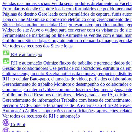
Vendas nas mídias sociais
Venda seus produtos diretamente no Face
Formulários do site
Capture leads com formulários de pedido personal
Páginas de destino
Gere leads com formulários de captura, funis aut
Loja on-line
Maximize o comércio eletrônico com gerenciamento de in
Sites e lojas on-line no celular
Design responsivo, pedidos on-line, ge
Widget do site
Ative o widget para conversar com os visitantes do sit
Ferramentas de marketing on-line
Aumente as vendas com e-mail mar
CoPilot nos Sites e lojas
Copy atraente sob demanda, imagens geradas 
Ver todos os recursos dos Sites e lojas
RH e automação
RH e automação
Otimize fluxos de trabalho e gerencie dados d
Gestão de colaboradores
Use perfis de colaboradores, estrutura da em
Cultura e engajamento
Receba notícias da empresa, enquetes, distinti
RH no celular
Bate-papo, chamadas de vídeo, perfis dos colaboradore
Gerenciamento do trabalho
Monitore o desempenho do colaborador com
Comunicação interna
Utilize comunicados em vídeo, mensagens, bate
CoPilot no Feed
Resumos de tópicos, ideias geradas por IA, edição e c
Gerenciamento de informações
Trabalhe com bases de conhecimento,
Servidor MCP
Conecte ferramentas de IA externas ao Bitrix24 e exec
Automação
Agilize as operações com solicitações, aprovações, relat
Ver todos os recursos de RH e automação
CoPilot