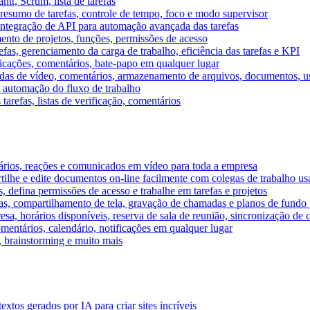
tt, Scrum, lista de tarefas
, resumo de tarefas, controle de tempo, foco e modo supervisor
 integração de API para automação avançada das tarefas
mento de projetos, funções, permissões de acesso
efas, gerenciamento da carga de trabalho, eficiência das tarefas e KPI
ficações, comentários, bate-papo em qualquer lugar
as de vídeo, comentários, armazenamento de arquivos, documentos, usu
 automação do fluxo de trabalho
tarefas, listas de verificação, comentários
ários, reações e comunicados em vídeo para toda a empresa
ilhe e edite documentos on-line facilmente com colegas de trabalho us
, defina permissões de acesso e trabalhe em tarefas e projetos
s, compartilhamento de tela, gravação de chamadas e planos de fundo 
sa, horários disponíveis, reserva de sala de reunião, sincronização de 
entários, calendário, notificações em qualquer lugar
A, brainstorming e muito mais
tos gerados por IA para criar sites incríveis