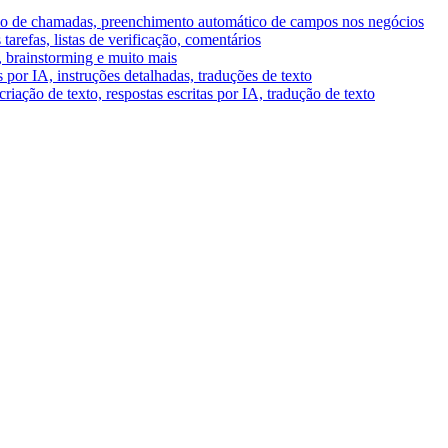
umo de chamadas, preenchimento automático de campos nos negócios
tarefas, listas de verificação, comentários
A, brainstorming e muito mais
por IA, instruções detalhadas, traduções de texto
riação de texto, respostas escritas por IA, tradução de texto