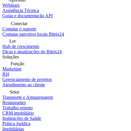
Webinars
Assistência Técnica
Guias e documentação API
Conectar
Contatar o suporte
Contatar parceiros locais Bitrix24
Ler
Hub de crescimento
Dicas e atualizações do Bitrix24
Soluções
Função
Marketing
RH
Gerenciamento de projetos
Atendimento ao cliente
Setor
Transporte e Armazenagem
Restaurantes
Trabalho remoto
CRM imobiliário
Instituições de Saúde
Prática Jurídica
Imobiliárias