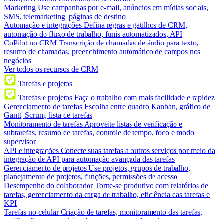
Marketing
Use campanhas por e-mail, anúncios em mídias sociais,
SMS, telemarketing, páginas de destino
Automação e integrações
Defina regras e gatilhos de CRM,
automação do fluxo de trabalho, funis automatizados, API
CoPilot no CRM
Transcrição de chamadas de áudio para texto,
resumo de chamadas, preenchimento automático de campos nos
negócios
Ver todos os recursos de CRM
Tarefas e projetos
Tarefas e projetos
Faça o trabalho com mais facilidade e rapidez
Gerenciamento de tarefas
Escolha entre quadro Kanban, gráfico de
Gantt, Scrum, lista de tarefas
Monitoramento de tarefas
Aproveite listas de verificação e
subtarefas, resumo de tarefas, controle de tempo, foco e modo
supervisor
API e integrações
Conecte suas tarefas a outros serviços por meio da
integração de API para automação avançada das tarefas
Gerenciamento de projetos
Use projetos, grupos de trabalho,
planejamento de projetos, funções, permissões de acesso
Desempenho do colaborador
Torne-se produtivo com relatórios de
tarefas, gerenciamento da carga de trabalho, eficiência das tarefas e
KPI
Tarefas no celular
Criação de tarefas, monitoramento das tarefas,