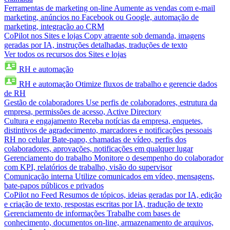
Ferramentas de marketing on-line
Aumente as vendas com e-mail
marketing, anúncios no Facebook ou Google, automação de
marketing, integração ao CRM
CoPilot nos Sites e lojas
Copy atraente sob demanda, imagens
geradas por IA, instruções detalhadas, traduções de texto
Ver todos os recursos dos Sites e lojas
RH e automação
RH e automação
Otimize fluxos de trabalho e gerencie dados
de RH
Gestão de colaboradores
Use perfis de colaboradores, estrutura da
empresa, permissões de acesso, Active Directory
Cultura e engajamento
Receba notícias da empresa, enquetes,
distintivos de agradecimento, marcadores e notificações pessoais
RH no celular
Bate-papo, chamadas de vídeo, perfis dos
colaboradores, aprovações, notificações em qualquer lugar
Gerenciamento do trabalho
Monitore o desempenho do colaborador
com KPI, relatórios de trabalho, visão do supervisor
Comunicação interna
Utilize comunicados em vídeo, mensagens,
bate-papos públicos e privados
CoPilot no Feed
Resumos de tópicos, ideias geradas por IA, edição
e criação de texto, respostas escritas por IA, tradução de texto
Gerenciamento de informações
Trabalhe com bases de
conhecimento, documentos on-line, armazenamento de arquivos,