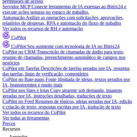
permissões de acesso
Servidor MCP
Conecte ferramentas de IA externas ao Bitrix24 e
execute ações seguras no espaço de trabalho.
Automação
Agilize as operações com solicitações, aprovações,
relatórios de despesas, RPA e automação do fluxo de trabalho
Ver todos os recursos de RH e automação
CoPilot
CoPilot
Seu assistente com tecnologia de IA no Bitrix24
CoPilot no CRM
Transcrição de chamadas de áudio para texto,
resumo de chamadas, preenchimento automático de campos nos
negócios
CoPilot em Tarefas
Descrições de tarefas geradas por IA, resumos
das tarefas, listas de verificação, comentários
CoPilot no Bate-papo
Fonte ilimitada de ideias, textos gerados por
IA, brainstorming e muito mais
CoPilot nos Sites e lojas
Copy atraente sob demanda, imagens
geradas por IA, instruções detalhadas, traduções de texto
CoPilot no Feed
Resumos de tópicos, ideias geradas por IA, edição
e criação de texto, respostas escritas por IA, tradução de texto
Ver todos os recursos do CoPilot
Ver todas as ferramentas
Preços
Recursos
Aprender