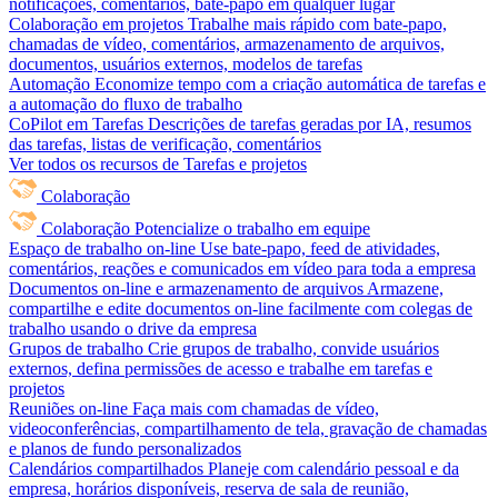
notificações, comentários, bate-papo em qualquer lugar
Colaboração em projetos
Trabalhe mais rápido com bate-papo,
chamadas de vídeo, comentários, armazenamento de arquivos,
documentos, usuários externos, modelos de tarefas
Automação
Economize tempo com a criação automática de tarefas e
a automação do fluxo de trabalho
CoPilot em Tarefas
Descrições de tarefas geradas por IA, resumos
das tarefas, listas de verificação, comentários
Ver todos os recursos de Tarefas e projetos
Colaboração
Colaboração
Potencialize o trabalho em equipe
Espaço de trabalho on-line
Use bate-papo, feed de atividades,
comentários, reações e comunicados em vídeo para toda a empresa
Documentos on-line e armazenamento de arquivos
Armazene,
compartilhe e edite documentos on-line facilmente com colegas de
trabalho usando o drive da empresa
Grupos de trabalho
Crie grupos de trabalho, convide usuários
externos, defina permissões de acesso e trabalhe em tarefas e
projetos
Reuniões on-line
Faça mais com chamadas de vídeo,
videoconferências, compartilhamento de tela, gravação de chamadas
e planos de fundo personalizados
Calendários compartilhados
Planeje com calendário pessoal e da
empresa, horários disponíveis, reserva de sala de reunião,