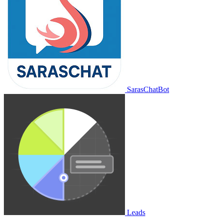
SarasChatBot
Leads