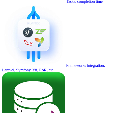
Tasks: completion time
Frameworks integration:
Laravel, Symfony, Yii, RoR, etc