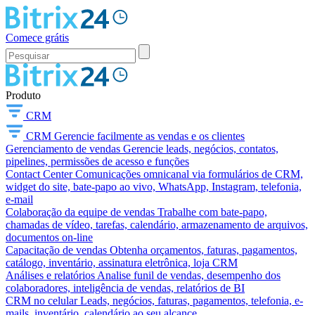
Comece grátis
Produto
CRM
CRM
Gerencie facilmente as vendas e os clientes
Gerenciamento de vendas
Gerencie leads, negócios, contatos,
pipelines, permissões de acesso e funções
Contact Center
Comunicações omnicanal via formulários de CRM,
widget do site, bate-papo ao vivo, WhatsApp, Instagram, telefonia,
e-mail
Colaboração da equipe de vendas
Trabalhe com bate-papo,
chamadas de vídeo, tarefas, calendário, armazenamento de arquivos,
documentos on-line
Capacitação de vendas
Obtenha orçamentos, faturas, pagamentos,
catálogo, inventário, assinatura eletrônica, loja CRM
Análises e relatórios
Analise funil de vendas, desempenho dos
colaboradores, inteligência de vendas, relatórios de BI
CRM no celular
Leads, negócios, faturas, pagamentos, telefonia, e-
mails, inventário, calendário ao seu alcance