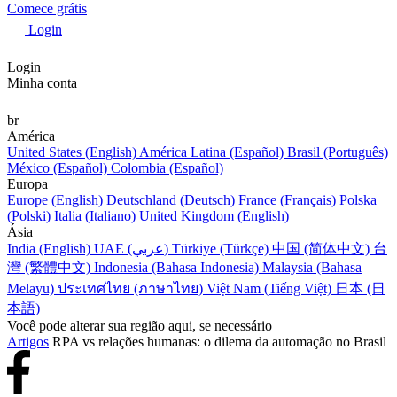
Comece grátis
Login
Login
Minha conta
br
América
United States (English)
América Latina (Español)
Brasil (Português)
México (Español)
Colombia (Español)
Europa
Europe (English)
Deutschland (Deutsch)
France (Français)
Polska
(Polski)
Italia (Italiano)
United Kingdom (English)
Ásia
India (English)
UAE (عربي)
Türkiye (Türkçe)
中国 (简体中文)
台
灣 (繁體中文)
Indonesia (Bahasa Indonesia)
Malaysia (Bahasa
Melayu)
ประเทศไทย (ภาษาไทย)
Việt Nam (Tiếng Việt)
日本 (日
本語)
Você pode alterar sua região aqui, se necessário
Artigos
RPA vs relações humanas: o dilema da automação no Brasil