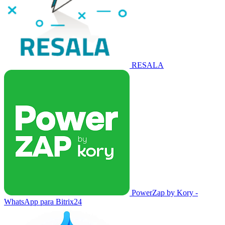
RESALA
PowerZap by Kory -
WhatsApp para Bitrix24