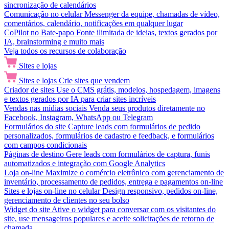
sincronização de calendários
Comunicação no celular
Messenger da equipe, chamadas de vídeo,
comentários, calendário, notificações em qualquer lugar
CoPilot no Bate-papo
Fonte ilimitada de ideias, textos gerados por
IA, brainstorming e muito mais
Veja todos os recursos de colaboração
Sites e lojas
Sites e lojas
Crie sites que vendem
Criador de sites
Use o CMS grátis, modelos, hospedagem, imagens
e textos gerados por IA para criar sites incríveis
Vendas nas mídias sociais
Venda seus produtos diretamente no
Facebook, Instagram, WhatsApp ou Telegram
Formulários do site
Capture leads com formulários de pedido
personalizados, formulários de cadastro e feedback, e formulários
com campos condicionais
Páginas de destino
Gere leads com formulários de captura, funis
automatizados e integração com Google Analytics
Loja on-line
Maximize o comércio eletrônico com gerenciamento de
inventário, processamento de pedidos, entrega e pagamentos on-line
Sites e lojas on-line no celular
Design responsivo, pedidos on-line,
gerenciamento de clientes no seu bolso
Widget do site
Ative o widget para conversar com os visitantes do
site, use mensageiros populares e aceite solicitações de retorno de
chamada