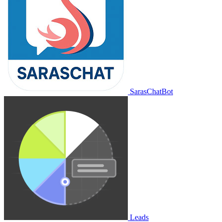
SarasChatBot
Leads