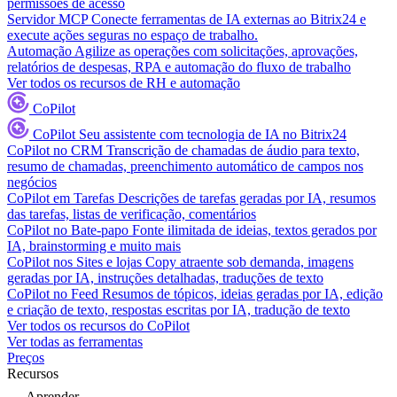
permissões de acesso
Servidor MCP
Conecte ferramentas de IA externas ao Bitrix24 e
execute ações seguras no espaço de trabalho.
Automação
Agilize as operações com solicitações, aprovações,
relatórios de despesas, RPA e automação do fluxo de trabalho
Ver todos os recursos de RH e automação
CoPilot
CoPilot
Seu assistente com tecnologia de IA no Bitrix24
CoPilot no CRM
Transcrição de chamadas de áudio para texto,
resumo de chamadas, preenchimento automático de campos nos
negócios
CoPilot em Tarefas
Descrições de tarefas geradas por IA, resumos
das tarefas, listas de verificação, comentários
CoPilot no Bate-papo
Fonte ilimitada de ideias, textos gerados por
IA, brainstorming e muito mais
CoPilot nos Sites e lojas
Copy atraente sob demanda, imagens
geradas por IA, instruções detalhadas, traduções de texto
CoPilot no Feed
Resumos de tópicos, ideias geradas por IA, edição
e criação de texto, respostas escritas por IA, tradução de texto
Ver todos os recursos do CoPilot
Ver todas as ferramentas
Preços
Recursos
Aprender