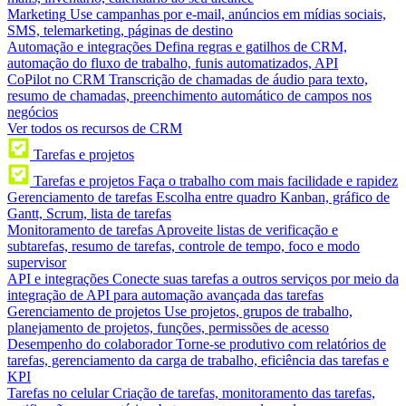
Marketing
Use campanhas por e-mail, anúncios em mídias sociais,
SMS, telemarketing, páginas de destino
Automação e integrações
Defina regras e gatilhos de CRM,
automação do fluxo de trabalho, funis automatizados, API
CoPilot no CRM
Transcrição de chamadas de áudio para texto,
resumo de chamadas, preenchimento automático de campos nos
negócios
Ver todos os recursos de CRM
Tarefas e projetos
Tarefas e projetos
Faça o trabalho com mais facilidade e rapidez
Gerenciamento de tarefas
Escolha entre quadro Kanban, gráfico de
Gantt, Scrum, lista de tarefas
Monitoramento de tarefas
Aproveite listas de verificação e
subtarefas, resumo de tarefas, controle de tempo, foco e modo
supervisor
API e integrações
Conecte suas tarefas a outros serviços por meio da
integração de API para automação avançada das tarefas
Gerenciamento de projetos
Use projetos, grupos de trabalho,
planejamento de projetos, funções, permissões de acesso
Desempenho do colaborador
Torne-se produtivo com relatórios de
tarefas, gerenciamento da carga de trabalho, eficiência das tarefas e
KPI
Tarefas no celular
Criação de tarefas, monitoramento das tarefas,