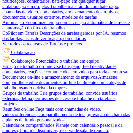
notificações, comentários, bate-papo em qualquer lugar
Colaboração em projetos
Trabalhe mais rápido com bate-papo,
chamadas de vídeo, comentários, armazenamento de arquivos,
documentos, usuários externos, modelos de tarefas
Automação
Economize tempo com a criação automática de tarefas e
a automação do fluxo de trabalho
CoPilot em Tarefas
Descrições de tarefas geradas por IA, resumos
das tarefas, listas de verificação, comentários
Ver todos os recursos de Tarefas e projetos
Colaboração
Colaboração
Potencialize o trabalho em equipe
Espaço de trabalho on-line
Use bate-papo, feed de atividades,
comentários, reações e comunicados em vídeo para toda a empresa
Documentos on-line e armazenamento de arquivos
Armazene,
compartilhe e edite documentos on-line facilmente com colegas de
trabalho usando o drive da empresa
Grupos de trabalho
Crie grupos de trabalho, convide usuários
externos, defina permissões de acesso e trabalhe em tarefas e
projetos
Reuniões on-line
Faça mais com chamadas de vídeo,
videoconferências, compartilhamento de tela, gravação de chamadas
e planos de fundo personalizados
Calendários compartilhados
Planeje com calendário pessoal e da
empresa, horários disponíveis, reserva de sala de reunião,