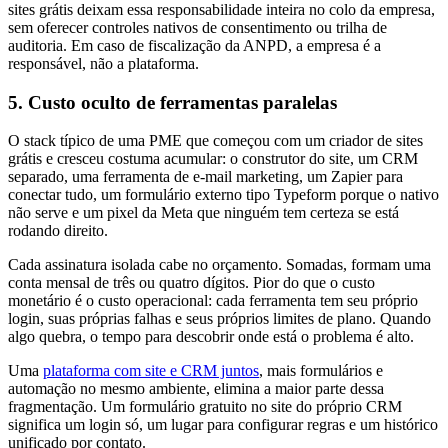
sites grátis deixam essa responsabilidade inteira no colo da empresa,
sem oferecer controles nativos de consentimento ou trilha de
auditoria. Em caso de fiscalização da ANPD, a empresa é a
responsável, não a plataforma.
5. Custo oculto de ferramentas paralelas
O stack típico de uma PME que começou com um criador de sites
grátis e cresceu costuma acumular: o construtor do site, um CRM
separado, uma ferramenta de e-mail marketing, um Zapier para
conectar tudo, um formulário externo tipo Typeform porque o nativo
não serve e um pixel da Meta que ninguém tem certeza se está
rodando direito.
Cada assinatura isolada cabe no orçamento. Somadas, formam uma
conta mensal de três ou quatro dígitos. Pior do que o custo
monetário é o custo operacional: cada ferramenta tem seu próprio
login, suas próprias falhas e seus próprios limites de plano. Quando
algo quebra, o tempo para descobrir onde está o problema é alto.
Uma
plataforma com site e CRM juntos
, mais formulários e
automação no mesmo ambiente, elimina a maior parte dessa
fragmentação. Um formulário gratuito no site do próprio CRM
significa um login só, um lugar para configurar regras e um histórico
unificado por contato.