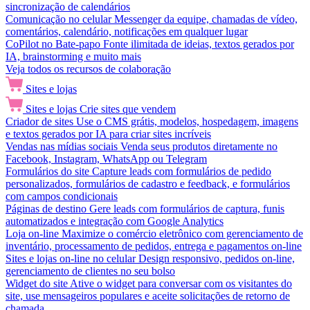
sincronização de calendários
Comunicação no celular
Messenger da equipe, chamadas de vídeo,
comentários, calendário, notificações em qualquer lugar
CoPilot no Bate-papo
Fonte ilimitada de ideias, textos gerados por
IA, brainstorming e muito mais
Veja todos os recursos de colaboração
Sites e lojas
Sites e lojas
Crie sites que vendem
Criador de sites
Use o CMS grátis, modelos, hospedagem, imagens
e textos gerados por IA para criar sites incríveis
Vendas nas mídias sociais
Venda seus produtos diretamente no
Facebook, Instagram, WhatsApp ou Telegram
Formulários do site
Capture leads com formulários de pedido
personalizados, formulários de cadastro e feedback, e formulários
com campos condicionais
Páginas de destino
Gere leads com formulários de captura, funis
automatizados e integração com Google Analytics
Loja on-line
Maximize o comércio eletrônico com gerenciamento de
inventário, processamento de pedidos, entrega e pagamentos on-line
Sites e lojas on-line no celular
Design responsivo, pedidos on-line,
gerenciamento de clientes no seu bolso
Widget do site
Ative o widget para conversar com os visitantes do
site, use mensageiros populares e aceite solicitações de retorno de
chamada