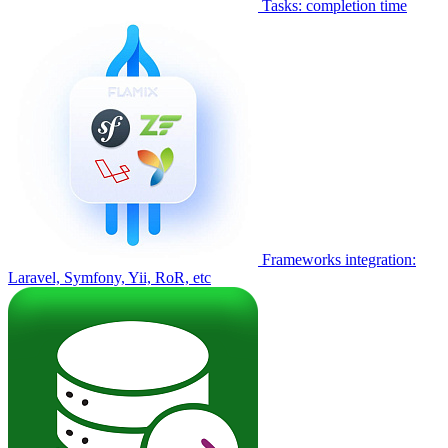
Tasks: completion time
Frameworks integration:
Laravel, Symfony, Yii, RoR, etc