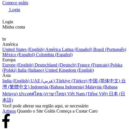
Comece grátis
Login
Login
Minha conta
br
América
United States (English)
América Latina (Español)
Brasil (Português)
México (Español)
Colombia (Español)
Europa
Europe (English)
Deutschland (Deutsch)
France (Français)
Polska
(Polski)
Italia (Italiano)
United Kingdom (English)
Ásia
India (English)
UAE (عربي)
Türkiye (Türkçe)
中国 (简体中文)
台
灣 (繁體中文)
Indonesia (Bahasa Indonesia)
Malaysia (Bahasa
Melayu)
ประเทศไทย (ภาษาไทย)
Việt Nam (Tiếng Việt)
日本 (日
本語)
Você pode alterar sua região aqui, se necessário
Artigos
Quando o Site Grátis Começa a Custar Caro