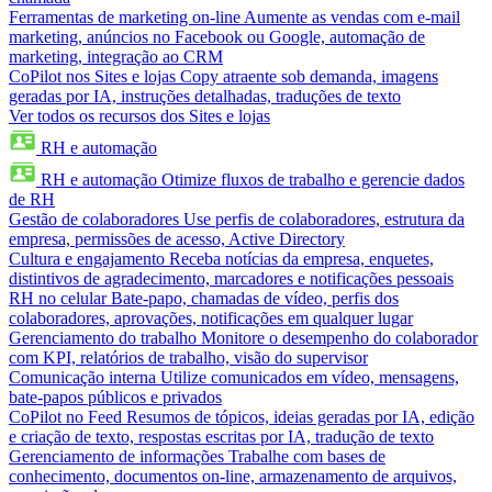
Ferramentas de marketing on-line
Aumente as vendas com e-mail
marketing, anúncios no Facebook ou Google, automação de
marketing, integração ao CRM
CoPilot nos Sites e lojas
Copy atraente sob demanda, imagens
geradas por IA, instruções detalhadas, traduções de texto
Ver todos os recursos dos Sites e lojas
RH e automação
RH e automação
Otimize fluxos de trabalho e gerencie dados
de RH
Gestão de colaboradores
Use perfis de colaboradores, estrutura da
empresa, permissões de acesso, Active Directory
Cultura e engajamento
Receba notícias da empresa, enquetes,
distintivos de agradecimento, marcadores e notificações pessoais
RH no celular
Bate-papo, chamadas de vídeo, perfis dos
colaboradores, aprovações, notificações em qualquer lugar
Gerenciamento do trabalho
Monitore o desempenho do colaborador
com KPI, relatórios de trabalho, visão do supervisor
Comunicação interna
Utilize comunicados em vídeo, mensagens,
bate-papos públicos e privados
CoPilot no Feed
Resumos de tópicos, ideias geradas por IA, edição
e criação de texto, respostas escritas por IA, tradução de texto
Gerenciamento de informações
Trabalhe com bases de
conhecimento, documentos on-line, armazenamento de arquivos,