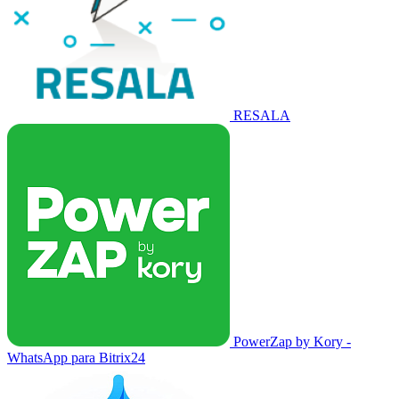
RESALA
PowerZap by Kory -
WhatsApp para Bitrix24