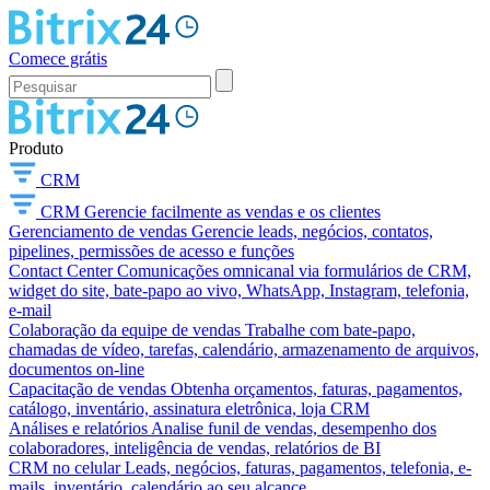
Comece grátis
Produto
CRM
CRM
Gerencie facilmente as vendas e os clientes
Gerenciamento de vendas
Gerencie leads, negócios, contatos,
pipelines, permissões de acesso e funções
Contact Center
Comunicações omnicanal via formulários de CRM,
widget do site, bate-papo ao vivo, WhatsApp, Instagram, telefonia,
e-mail
Colaboração da equipe de vendas
Trabalhe com bate-papo,
chamadas de vídeo, tarefas, calendário, armazenamento de arquivos,
documentos on-line
Capacitação de vendas
Obtenha orçamentos, faturas, pagamentos,
catálogo, inventário, assinatura eletrônica, loja CRM
Análises e relatórios
Analise funil de vendas, desempenho dos
colaboradores, inteligência de vendas, relatórios de BI
CRM no celular
Leads, negócios, faturas, pagamentos, telefonia, e-
mails, inventário, calendário ao seu alcance