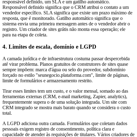
responsável definido, um SLA e um gatilho automático.
Responsável definido significa que o CRM atribui o contato a um
vendedor específico. SLA significa que existe um prazo máximo de
resposta, que é monitorado. Gatilho automático significa que o
sistema envia uma primeira mensagem antes de o vendedor abrir o
registro. Um criador de sites grátis não monta essa operação; ele
para na etapa de coleta.
4. Limites de escala, domínio e LGPD
A camada jurídica e de infraestrutura costuma passar despercebida
até virar problema. Planos gratuitos de construtores de sites quase
sempre impõem: marca d'água ou selo do provedor, subdomínio
forçado no estilo "seunegocio.plataforma.com", limite de páginas,
limite de formulários e armazenamento restrito.
Tirar esses limites tem um custo, e o valor mensal, somado ao das
ferramentas externas (CRM, e-mail marketing, Zapier, analytics),
frequentemente supera o de uma solução integrada. Um site com
CRM integrado se mostra mais barato quando se considera o custo
total.
A LGPD adiciona outra camada. Formulários que coletam dados
pessoais exigem registro de consentimento, política clara e
capacidade de atender às requisições de titulares. Vários criadores de