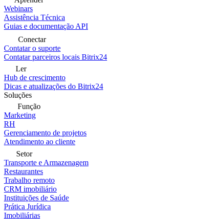
Webinars
Assistência Técnica
Guias e documentação API
Conectar
Contatar o suporte
Contatar parceiros locais Bitrix24
Ler
Hub de crescimento
Dicas e atualizações do Bitrix24
Soluções
Função
Marketing
RH
Gerenciamento de projetos
Atendimento ao cliente
Setor
Transporte e Armazenagem
Restaurantes
Trabalho remoto
CRM imobiliário
Instituições de Saúde
Prática Jurídica
Imobiliárias