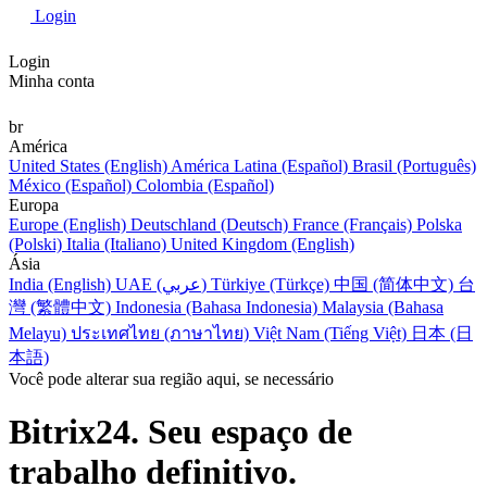
Login
Login
Minha conta
br
América
United States (English)
América Latina (Español)
Brasil (Português)
México (Español)
Colombia (Español)
Europa
Europe (English)
Deutschland (Deutsch)
France (Français)
Polska
(Polski)
Italia (Italiano)
United Kingdom (English)
Ásia
India (English)
UAE (عربي)
Türkiye (Türkçe)
中国 (简体中文)
台
灣 (繁體中文)
Indonesia (Bahasa Indonesia)
Malaysia (Bahasa
Melayu)
ประเทศไทย (ภาษาไทย)
Việt Nam (Tiếng Việt)
日本 (日
本語)
Você pode alterar sua região aqui, se necessário
Bitrix24. Seu espaço de
trabalho definitivo.