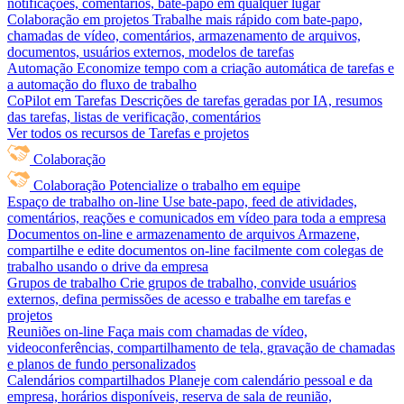
notificações, comentários, bate-papo em qualquer lugar
Colaboração em projetos
Trabalhe mais rápido com bate-papo,
chamadas de vídeo, comentários, armazenamento de arquivos,
documentos, usuários externos, modelos de tarefas
Automação
Economize tempo com a criação automática de tarefas e
a automação do fluxo de trabalho
CoPilot em Tarefas
Descrições de tarefas geradas por IA, resumos
das tarefas, listas de verificação, comentários
Ver todos os recursos de Tarefas e projetos
Colaboração
Colaboração
Potencialize o trabalho em equipe
Espaço de trabalho on-line
Use bate-papo, feed de atividades,
comentários, reações e comunicados em vídeo para toda a empresa
Documentos on-line e armazenamento de arquivos
Armazene,
compartilhe e edite documentos on-line facilmente com colegas de
trabalho usando o drive da empresa
Grupos de trabalho
Crie grupos de trabalho, convide usuários
externos, defina permissões de acesso e trabalhe em tarefas e
projetos
Reuniões on-line
Faça mais com chamadas de vídeo,
videoconferências, compartilhamento de tela, gravação de chamadas
e planos de fundo personalizados
Calendários compartilhados
Planeje com calendário pessoal e da
empresa, horários disponíveis, reserva de sala de reunião,