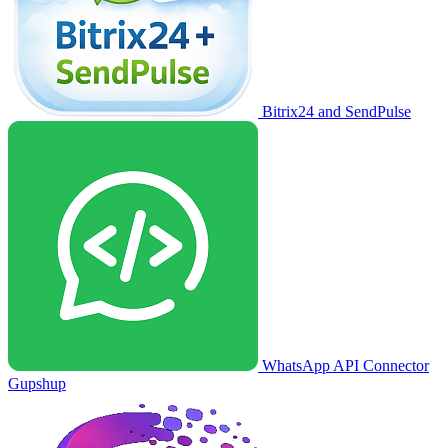
Bitrix24 and SendPulse
WhatsApp API Connector
Gupshup