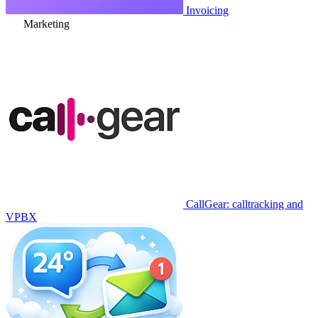
Invoicing
Marketing
CallGear: calltracking and
VPBX