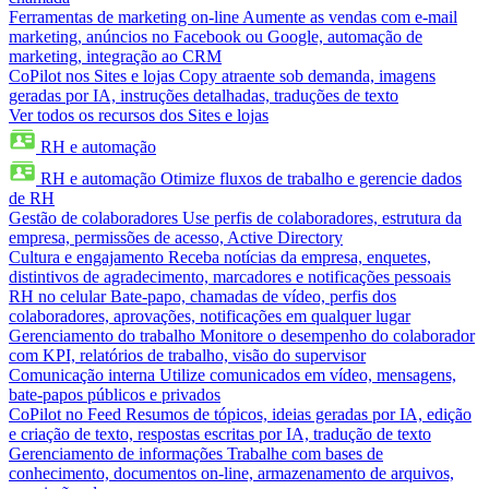
Ferramentas de marketing on-line
Aumente as vendas com e-mail
marketing, anúncios no Facebook ou Google, automação de
marketing, integração ao CRM
CoPilot nos Sites e lojas
Copy atraente sob demanda, imagens
geradas por IA, instruções detalhadas, traduções de texto
Ver todos os recursos dos Sites e lojas
RH e automação
RH e automação
Otimize fluxos de trabalho e gerencie dados
de RH
Gestão de colaboradores
Use perfis de colaboradores, estrutura da
empresa, permissões de acesso, Active Directory
Cultura e engajamento
Receba notícias da empresa, enquetes,
distintivos de agradecimento, marcadores e notificações pessoais
RH no celular
Bate-papo, chamadas de vídeo, perfis dos
colaboradores, aprovações, notificações em qualquer lugar
Gerenciamento do trabalho
Monitore o desempenho do colaborador
com KPI, relatórios de trabalho, visão do supervisor
Comunicação interna
Utilize comunicados em vídeo, mensagens,
bate-papos públicos e privados
CoPilot no Feed
Resumos de tópicos, ideias geradas por IA, edição
e criação de texto, respostas escritas por IA, tradução de texto
Gerenciamento de informações
Trabalhe com bases de
conhecimento, documentos on-line, armazenamento de arquivos,