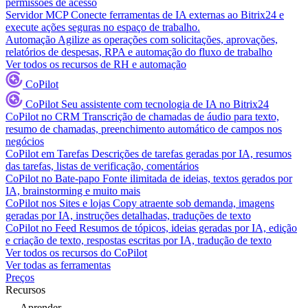
permissões de acesso
Servidor MCP
Conecte ferramentas de IA externas ao Bitrix24 e
execute ações seguras no espaço de trabalho.
Automação
Agilize as operações com solicitações, aprovações,
relatórios de despesas, RPA e automação do fluxo de trabalho
Ver todos os recursos de RH e automação
CoPilot
CoPilot
Seu assistente com tecnologia de IA no Bitrix24
CoPilot no CRM
Transcrição de chamadas de áudio para texto,
resumo de chamadas, preenchimento automático de campos nos
negócios
CoPilot em Tarefas
Descrições de tarefas geradas por IA, resumos
das tarefas, listas de verificação, comentários
CoPilot no Bate-papo
Fonte ilimitada de ideias, textos gerados por
IA, brainstorming e muito mais
CoPilot nos Sites e lojas
Copy atraente sob demanda, imagens
geradas por IA, instruções detalhadas, traduções de texto
CoPilot no Feed
Resumos de tópicos, ideias geradas por IA, edição
e criação de texto, respostas escritas por IA, tradução de texto
Ver todos os recursos do CoPilot
Ver todas as ferramentas
Preços
Recursos
Aprender