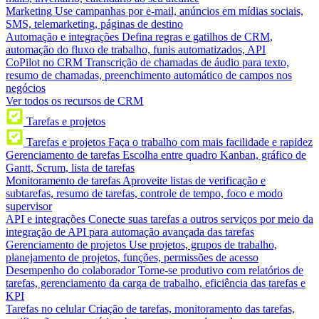
Marketing
Use campanhas por e-mail, anúncios em mídias sociais,
SMS, telemarketing, páginas de destino
Automação e integrações
Defina regras e gatilhos de CRM,
automação do fluxo de trabalho, funis automatizados, API
CoPilot no CRM
Transcrição de chamadas de áudio para texto,
resumo de chamadas, preenchimento automático de campos nos
negócios
Ver todos os recursos de CRM
Tarefas e projetos
Tarefas e projetos
Faça o trabalho com mais facilidade e rapidez
Gerenciamento de tarefas
Escolha entre quadro Kanban, gráfico de
Gantt, Scrum, lista de tarefas
Monitoramento de tarefas
Aproveite listas de verificação e
subtarefas, resumo de tarefas, controle de tempo, foco e modo
supervisor
API e integrações
Conecte suas tarefas a outros serviços por meio da
integração de API para automação avançada das tarefas
Gerenciamento de projetos
Use projetos, grupos de trabalho,
planejamento de projetos, funções, permissões de acesso
Desempenho do colaborador
Torne-se produtivo com relatórios de
tarefas, gerenciamento da carga de trabalho, eficiência das tarefas e
KPI
Tarefas no celular
Criação de tarefas, monitoramento das tarefas,