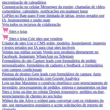
sincronização de calendários
Comunicação no celular
Messenger da equipe, chamadas de vídeo,
comentários, calendário, notificações em qualquer lugar
CoPilot no Bate-papo
Fonte ilimitada de ideias, textos gerados por
IA, brainstorming e muito mais
Veja todos os recursos de colaboração
Sites e lojas
Sites e lojas
Crie sites que vendem
Criador de sites
Use o CMS grátis, modelos, hospedagem, imagens
e textos gerados por IA para criar sites incríveis
Vendas nas mídias sociais
Venda seus produtos diretamente no
Facebook, Instagram, WhatsApp ou Telegram
Formulários do site
Capture leads com formulários de pedido
personalizados, formulários de cadastro e feedback, e formulários
com campos condicionais
Páginas de destino
Gere leads com formulários de captura, funis
automatizados e integração com Google Analytics
Loja on-line
Maximize o comércio eletrônico com gerenciamento de
inventário, processamento de pedidos, entrega e pagamentos on-line
Sites e lojas on-line no celular
Design responsivo, pedidos on-line,
gerenciamento de clientes no seu bolso
Widget do site
Ative o widget para conversar com os visitantes do
site, use mensageiros populares e aceite solicitações de retorno de
chamada