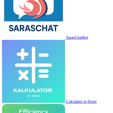
SarasChatBot
Calculator in Deals