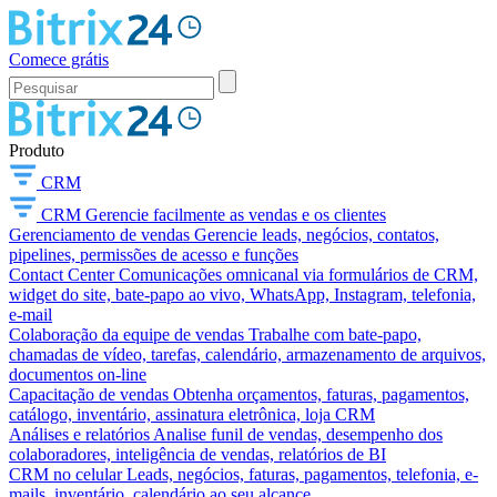
Comece grátis
Produto
CRM
CRM
Gerencie facilmente as vendas e os clientes
Gerenciamento de vendas
Gerencie leads, negócios, contatos,
pipelines, permissões de acesso e funções
Contact Center
Comunicações omnicanal via formulários de CRM,
widget do site, bate-papo ao vivo, WhatsApp, Instagram, telefonia,
e-mail
Colaboração da equipe de vendas
Trabalhe com bate-papo,
chamadas de vídeo, tarefas, calendário, armazenamento de arquivos,
documentos on-line
Capacitação de vendas
Obtenha orçamentos, faturas, pagamentos,
catálogo, inventário, assinatura eletrônica, loja CRM
Análises e relatórios
Analise funil de vendas, desempenho dos
colaboradores, inteligência de vendas, relatórios de BI
CRM no celular
Leads, negócios, faturas, pagamentos, telefonia, e-
mails, inventário, calendário ao seu alcance