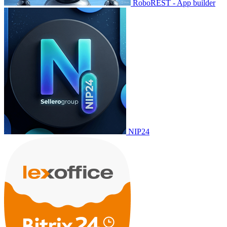
RoboREST - App builder
NIP24