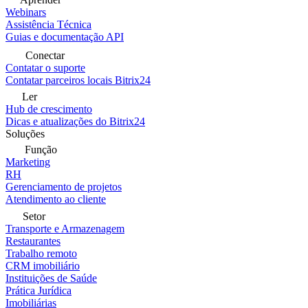
Webinars
Assistência Técnica
Guias e documentação API
Conectar
Contatar o suporte
Contatar parceiros locais Bitrix24
Ler
Hub de crescimento
Dicas e atualizações do Bitrix24
Soluções
Função
Marketing
RH
Gerenciamento de projetos
Atendimento ao cliente
Setor
Transporte e Armazenagem
Restaurantes
Trabalho remoto
CRM imobiliário
Instituições de Saúde
Prática Jurídica
Imobiliárias