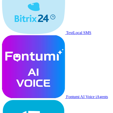
TextLocal SMS
Fontumi AI Voice iAgents