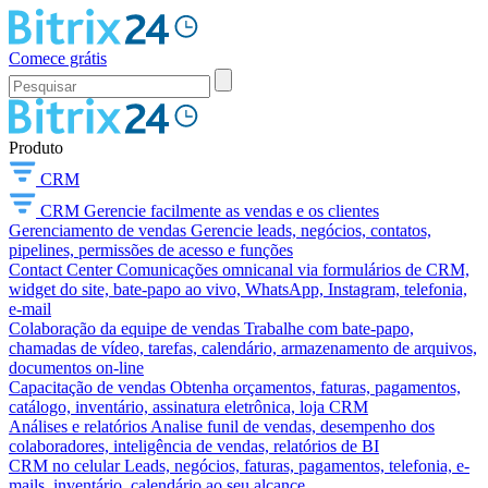
Comece grátis
Produto
CRM
CRM
Gerencie facilmente as vendas e os clientes
Gerenciamento de vendas
Gerencie leads, negócios, contatos,
pipelines, permissões de acesso e funções
Contact Center
Comunicações omnicanal via formulários de CRM,
widget do site, bate-papo ao vivo, WhatsApp, Instagram, telefonia,
e-mail
Colaboração da equipe de vendas
Trabalhe com bate-papo,
chamadas de vídeo, tarefas, calendário, armazenamento de arquivos,
documentos on-line
Capacitação de vendas
Obtenha orçamentos, faturas, pagamentos,
catálogo, inventário, assinatura eletrônica, loja CRM
Análises e relatórios
Analise funil de vendas, desempenho dos
colaboradores, inteligência de vendas, relatórios de BI
CRM no celular
Leads, negócios, faturas, pagamentos, telefonia, e-
mails, inventário, calendário ao seu alcance