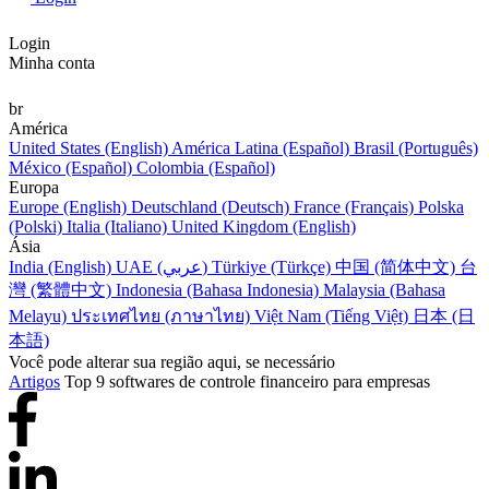
Login
Minha conta
br
América
United States (English)
América Latina (Español)
Brasil (Português)
México (Español)
Colombia (Español)
Europa
Europe (English)
Deutschland (Deutsch)
France (Français)
Polska
(Polski)
Italia (Italiano)
United Kingdom (English)
Ásia
India (English)
UAE (عربي)
Türkiye (Türkçe)
中国 (简体中文)
台
灣 (繁體中文)
Indonesia (Bahasa Indonesia)
Malaysia (Bahasa
Melayu)
ประเทศไทย (ภาษาไทย)
Việt Nam (Tiếng Việt)
日本 (日
本語)
Você pode alterar sua região aqui, se necessário
Artigos
Top 9 softwares de controle financeiro para empresas