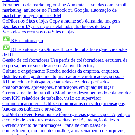
Ferramentas de marketing on-line
Aumente as vendas com e-mail
marketing, anúncios no Facebook ou Google, automação de
marketing, integração ao CRM
CoPilot nos Sites e lojas
Copy atraente sob demanda, imagens
geradas por IA, instruções detalhadas, traduções de texto
Ver todos os recursos dos Sites e lojas
RH e automação
RH e automação
Otimize fluxos de trabalho e gerencie dados
de RH
Gestão de colaboradores
Use perfis de colaboradores, estrutura da
empresa, permissões de acesso, Active Directory
Cultura e engajamento
Receba notícias da empresa, enquetes,
distintivos de agradecimento, marcadores e notificações pessoais
RH no celular
Bate-papo, chamadas de vídeo, perfis dos
colaboradores, aprovações, notificações em qualquer lugar
Gerenciamento do trabalho
Monitore o desempenho do colaborador
com KPI, relatórios de trabalho, visão do supervisor
Comunicação interna
Utilize comunicados em vídeo, mensagens,
bate-papos públicos e privados
CoPilot no Feed
Resumos de tópicos, ideias geradas por IA, edição
e criação de texto, respostas escritas por IA, tradução de texto
Gerenciamento de informações
Trabalhe com bases de
conhecimento, documentos on-line, armazenamento de arquivos,