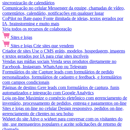
sincronização de calendários
Comunicação no celular
Messenger da equipe, chamadas de vídeo,
comentários, calendário, notificações em qualquer lugar
CoPilot no Bate-papo
Fonte ilimitada de ideias, textos gerados por
IA, brainstorming e muito mais
Veja todos os recursos de colaboração
Sites e lojas
Sites e lojas
Crie sites que vendem
Criador de sites
Use o CMS grátis, modelos, hospedagem, imagens
e textos gerados por IA para criar sites incríveis
Vendas nas mídias sociais
Venda seus produtos diretamente no
Facebook, Instagram, WhatsApp ou Telegram
Formulários do site
Capture leads com formulários de pedido
personalizados, formulários de cadastro e feedback, e formulários
com campos condicionais
Páginas de destino
Gere leads com formulários de captura, funis
automatizados e integração com Google Analytics
Loja on-line
Maximize o comércio eletrônico com gerenciamento de
inventário, processamento de pedidos, entrega e pagamentos on-line
Sites e lojas on-line no celular
Design responsivo, pedidos on-line,
gerenciamento de clientes no seu bolso
Widget do site
Ative o widget para conversar com os visitantes do
site, use mensageiros populares e aceite solicitações de retorno de
chamada