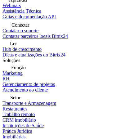
Webinars
Assistência Técnica
Guias e documentação API
Conectar
Contatar o suporte
Contatar parceiros locais Bitrix24
Ler
Hub de crescimento
Dicas e atualizações do Bitrix24
Soluções
Função
Marketing
RH
Gerenciamento de projetos
Atendimento ao cliente
Setor
Transporte e Armazenagem
Restaurantes
Trabalho remoto
CRM imobiliário
Instituições de Saúde
Prática Jurídica
Imobiliárias