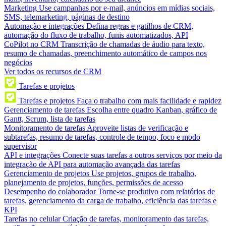
Marketing
Use campanhas por e-mail, anúncios em mídias sociais,
SMS, telemarketing, páginas de destino
Automação e integrações
Defina regras e gatilhos de CRM,
automação do fluxo de trabalho, funis automatizados, API
CoPilot no CRM
Transcrição de chamadas de áudio para texto,
resumo de chamadas, preenchimento automático de campos nos
negócios
Ver todos os recursos de CRM
Tarefas e projetos
Tarefas e projetos
Faça o trabalho com mais facilidade e rapidez
Gerenciamento de tarefas
Escolha entre quadro Kanban, gráfico de
Gantt, Scrum, lista de tarefas
Monitoramento de tarefas
Aproveite listas de verificação e
subtarefas, resumo de tarefas, controle de tempo, foco e modo
supervisor
API e integrações
Conecte suas tarefas a outros serviços por meio da
integração de API para automação avançada das tarefas
Gerenciamento de projetos
Use projetos, grupos de trabalho,
planejamento de projetos, funções, permissões de acesso
Desempenho do colaborador
Torne-se produtivo com relatórios de
tarefas, gerenciamento da carga de trabalho, eficiência das tarefas e
KPI
Tarefas no celular
Criação de tarefas, monitoramento das tarefas,