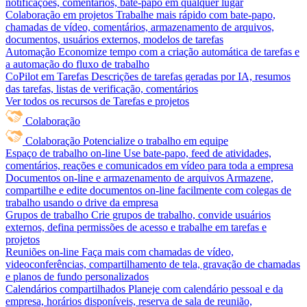
notificações, comentários, bate-papo em qualquer lugar
Colaboração em projetos
Trabalhe mais rápido com bate-papo,
chamadas de vídeo, comentários, armazenamento de arquivos,
documentos, usuários externos, modelos de tarefas
Automação
Economize tempo com a criação automática de tarefas e
a automação do fluxo de trabalho
CoPilot em Tarefas
Descrições de tarefas geradas por IA, resumos
das tarefas, listas de verificação, comentários
Ver todos os recursos de Tarefas e projetos
Colaboração
Colaboração
Potencialize o trabalho em equipe
Espaço de trabalho on-line
Use bate-papo, feed de atividades,
comentários, reações e comunicados em vídeo para toda a empresa
Documentos on-line e armazenamento de arquivos
Armazene,
compartilhe e edite documentos on-line facilmente com colegas de
trabalho usando o drive da empresa
Grupos de trabalho
Crie grupos de trabalho, convide usuários
externos, defina permissões de acesso e trabalhe em tarefas e
projetos
Reuniões on-line
Faça mais com chamadas de vídeo,
videoconferências, compartilhamento de tela, gravação de chamadas
e planos de fundo personalizados
Calendários compartilhados
Planeje com calendário pessoal e da
empresa, horários disponíveis, reserva de sala de reunião,