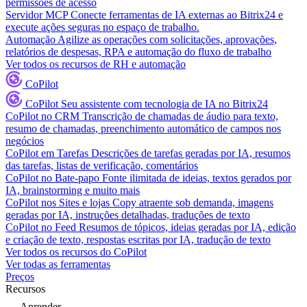
permissões de acesso
Servidor MCP
Conecte ferramentas de IA externas ao Bitrix24 e
execute ações seguras no espaço de trabalho.
Automação
Agilize as operações com solicitações, aprovações,
relatórios de despesas, RPA e automação do fluxo de trabalho
Ver todos os recursos de RH e automação
CoPilot
CoPilot
Seu assistente com tecnologia de IA no Bitrix24
CoPilot no CRM
Transcrição de chamadas de áudio para texto,
resumo de chamadas, preenchimento automático de campos nos
negócios
CoPilot em Tarefas
Descrições de tarefas geradas por IA, resumos
das tarefas, listas de verificação, comentários
CoPilot no Bate-papo
Fonte ilimitada de ideias, textos gerados por
IA, brainstorming e muito mais
CoPilot nos Sites e lojas
Copy atraente sob demanda, imagens
geradas por IA, instruções detalhadas, traduções de texto
CoPilot no Feed
Resumos de tópicos, ideias geradas por IA, edição
e criação de texto, respostas escritas por IA, tradução de texto
Ver todos os recursos do CoPilot
Ver todas as ferramentas
Preços
Recursos
Aprender