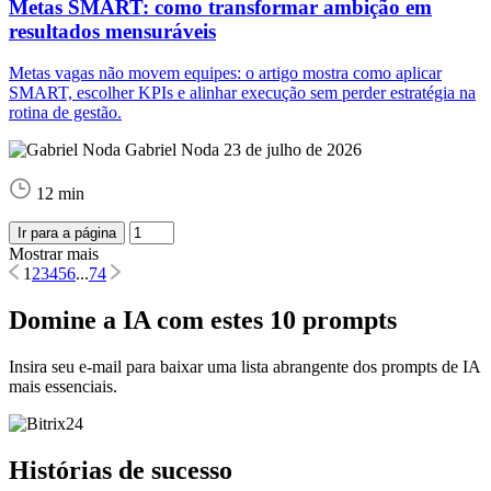
Metas SMART: como transformar ambição em
resultados mensuráveis
Metas vagas não movem equipes: o artigo mostra como aplicar
SMART, escolher KPIs e alinhar execução sem perder estratégia na
rotina de gestão.
Gabriel Noda
23 de julho de 2026
12 min
Ir para a página
Mostrar mais
1
2
3
4
5
6
...
74
Domine a IA com estes 10 prompts
Insira seu e-mail para baixar uma lista abrangente dos prompts de IA
mais essenciais.
Histórias de sucesso