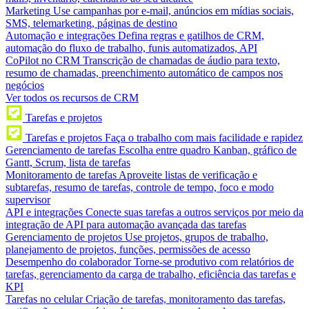
Marketing
Use campanhas por e-mail, anúncios em mídias sociais,
SMS, telemarketing, páginas de destino
Automação e integrações
Defina regras e gatilhos de CRM,
automação do fluxo de trabalho, funis automatizados, API
CoPilot no CRM
Transcrição de chamadas de áudio para texto,
resumo de chamadas, preenchimento automático de campos nos
negócios
Ver todos os recursos de CRM
Tarefas e projetos
Tarefas e projetos
Faça o trabalho com mais facilidade e rapidez
Gerenciamento de tarefas
Escolha entre quadro Kanban, gráfico de
Gantt, Scrum, lista de tarefas
Monitoramento de tarefas
Aproveite listas de verificação e
subtarefas, resumo de tarefas, controle de tempo, foco e modo
supervisor
API e integrações
Conecte suas tarefas a outros serviços por meio da
integração de API para automação avançada das tarefas
Gerenciamento de projetos
Use projetos, grupos de trabalho,
planejamento de projetos, funções, permissões de acesso
Desempenho do colaborador
Torne-se produtivo com relatórios de
tarefas, gerenciamento da carga de trabalho, eficiência das tarefas e
KPI
Tarefas no celular
Criação de tarefas, monitoramento das tarefas,