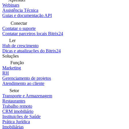
Webinars
Assistência Técnica
Guias e documentação API
Conectar
Contatar o suporte
Contatar parceiros locais Bitrix24
Ler
Hub de crescimento
Dicas e atualizações do Bitrix24
Soluções
Função
Marketing
RH
Gerenciamento de projetos
Atendimento ao cliente
Setor
Transporte e Armazenagem
Restaurantes
Trabalho remoto
CRM imobiliário
Instituições de Saúde
Prática Jurídica
Imobiliárias