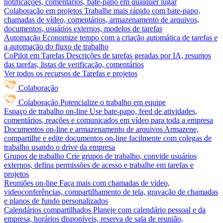
notificações, comentários, bate-papo em qualquer lugar
Colaboração em projetos
Trabalhe mais rápido com bate-papo,
chamadas de vídeo, comentários, armazenamento de arquivos,
documentos, usuários externos, modelos de tarefas
Automação
Economize tempo com a criação automática de tarefas e
a automação do fluxo de trabalho
CoPilot em Tarefas
Descrições de tarefas geradas por IA, resumos
das tarefas, listas de verificação, comentários
Ver todos os recursos de Tarefas e projetos
Colaboração
Colaboração
Potencialize o trabalho em equipe
Espaço de trabalho on-line
Use bate-papo, feed de atividades,
comentários, reações e comunicados em vídeo para toda a empresa
Documentos on-line e armazenamento de arquivos
Armazene,
compartilhe e edite documentos on-line facilmente com colegas de
trabalho usando o drive da empresa
Grupos de trabalho
Crie grupos de trabalho, convide usuários
externos, defina permissões de acesso e trabalhe em tarefas e
projetos
Reuniões on-line
Faça mais com chamadas de vídeo,
videoconferências, compartilhamento de tela, gravação de chamadas
e planos de fundo personalizados
Calendários compartilhados
Planeje com calendário pessoal e da
empresa, horários disponíveis, reserva de sala de reunião,