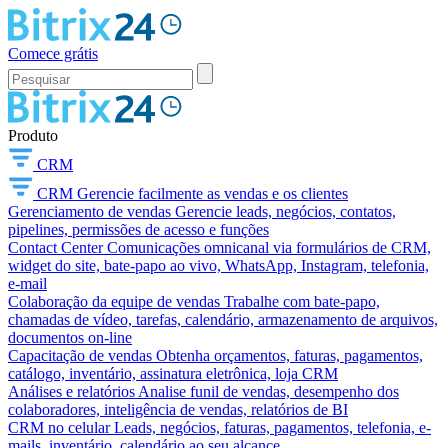
Comece grátis
Produto
CRM
CRM
Gerencie facilmente as vendas e os clientes
Gerenciamento de vendas
Gerencie leads, negócios, contatos,
pipelines, permissões de acesso e funções
Contact Center
Comunicações omnicanal via formulários de CRM,
widget do site, bate-papo ao vivo, WhatsApp, Instagram, telefonia,
e-mail
Colaboração da equipe de vendas
Trabalhe com bate-papo,
chamadas de vídeo, tarefas, calendário, armazenamento de arquivos,
documentos on-line
Capacitação de vendas
Obtenha orçamentos, faturas, pagamentos,
catálogo, inventário, assinatura eletrônica, loja CRM
Análises e relatórios
Analise funil de vendas, desempenho dos
colaboradores, inteligência de vendas, relatórios de BI
CRM no celular
Leads, negócios, faturas, pagamentos, telefonia, e-
mails, inventário, calendário ao seu alcance