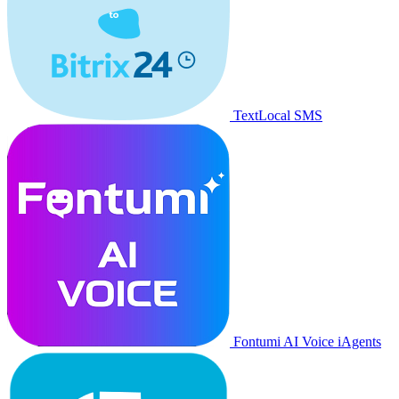
TextLocal SMS
Fontumi AI Voice iAgents