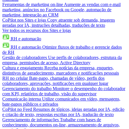
Ferramentas de marketing on-line
Aumente as vendas com e-mail
marketing, anúncios no Facebook ou Google, automação de
marketing, integração ao CRM
CoPilot nos Sites e lojas
Copy atraente sob demanda, imagens
geradas por IA, instruções detalhadas, traduções de texto
Ver todos os recursos dos Sites e lojas
RH e automação
RH e automação
Otimize fluxos de trabalho e gerencie dados
de RH
Gestão de colaboradores
Use perfis de colaboradores, estrutura da
empresa, permissões de acesso, Active Directory
Cultura e engajamento
Receba notícias da empresa, enquetes,
distintivos de agradecimento, marcadores e notificações pessoais
RH no celular
Bate-papo, chamadas de vídeo, perfis dos
colaboradores, aprovações, notificações em qualquer lugar
Gerenciamento do trabalho
Monitore o desempenho do colaborador
com KPI, relatórios de trabalho, visão do supervisor
Comunicação interna
Utilize comunicados em vídeo, mensagens,
bate-papos públicos e privados
CoPilot no Feed
Resumos de tópicos, ideias geradas por IA, edição
e criação de texto, respostas escritas por IA, tradução de texto
Gerenciamento de informações
Trabalhe com bases de
conhecimento, documentos on-line, armazenamento de arquivos,