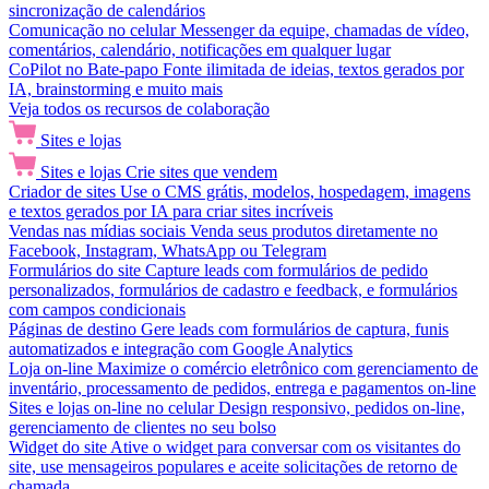
sincronização de calendários
Comunicação no celular
Messenger da equipe, chamadas de vídeo,
comentários, calendário, notificações em qualquer lugar
CoPilot no Bate-papo
Fonte ilimitada de ideias, textos gerados por
IA, brainstorming e muito mais
Veja todos os recursos de colaboração
Sites e lojas
Sites e lojas
Crie sites que vendem
Criador de sites
Use o CMS grátis, modelos, hospedagem, imagens
e textos gerados por IA para criar sites incríveis
Vendas nas mídias sociais
Venda seus produtos diretamente no
Facebook, Instagram, WhatsApp ou Telegram
Formulários do site
Capture leads com formulários de pedido
personalizados, formulários de cadastro e feedback, e formulários
com campos condicionais
Páginas de destino
Gere leads com formulários de captura, funis
automatizados e integração com Google Analytics
Loja on-line
Maximize o comércio eletrônico com gerenciamento de
inventário, processamento de pedidos, entrega e pagamentos on-line
Sites e lojas on-line no celular
Design responsivo, pedidos on-line,
gerenciamento de clientes no seu bolso
Widget do site
Ative o widget para conversar com os visitantes do
site, use mensageiros populares e aceite solicitações de retorno de
chamada