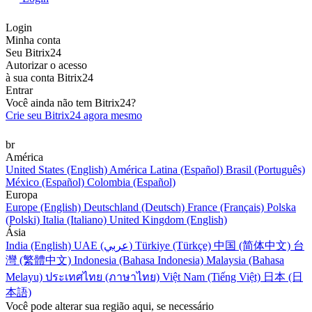
Login
Minha conta
Seu Bitrix24
Autorizar o acesso
à sua conta Bitrix24
Entrar
Você ainda não tem Bitrix24?
Crie seu Bitrix24 agora mesmo
br
América
United States (English)
América Latina (Español)
Brasil (Português)
México (Español)
Colombia (Español)
Europa
Europe (English)
Deutschland (Deutsch)
France (Français)
Polska
(Polski)
Italia (Italiano)
United Kingdom (English)
Ásia
India (English)
UAE (عربي)
Türkiye (Türkçe)
中国 (简体中文)
台
灣 (繁體中文)
Indonesia (Bahasa Indonesia)
Malaysia (Bahasa
Melayu)
ประเทศไทย (ภาษาไทย)
Việt Nam (Tiếng Việt)
日本 (日
本語)
Você pode alterar sua região aqui, se necessário