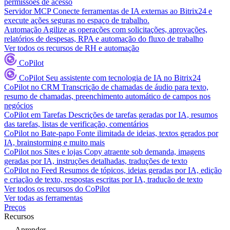
permissões de acesso
Servidor MCP
Conecte ferramentas de IA externas ao Bitrix24 e
execute ações seguras no espaço de trabalho.
Automação
Agilize as operações com solicitações, aprovações,
relatórios de despesas, RPA e automação do fluxo de trabalho
Ver todos os recursos de RH e automação
CoPilot
CoPilot
Seu assistente com tecnologia de IA no Bitrix24
CoPilot no CRM
Transcrição de chamadas de áudio para texto,
resumo de chamadas, preenchimento automático de campos nos
negócios
CoPilot em Tarefas
Descrições de tarefas geradas por IA, resumos
das tarefas, listas de verificação, comentários
CoPilot no Bate-papo
Fonte ilimitada de ideias, textos gerados por
IA, brainstorming e muito mais
CoPilot nos Sites e lojas
Copy atraente sob demanda, imagens
geradas por IA, instruções detalhadas, traduções de texto
CoPilot no Feed
Resumos de tópicos, ideias geradas por IA, edição
e criação de texto, respostas escritas por IA, tradução de texto
Ver todos os recursos do CoPilot
Ver todas as ferramentas
Preços
Recursos
Aprender