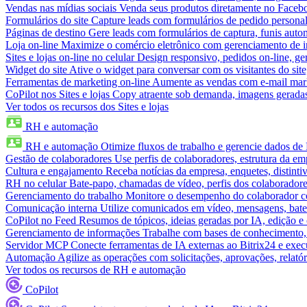
Vendas nas mídias sociais
Venda seus produtos diretamente no Face
Formulários do site
Capture leads com formulários de pedido personal
Páginas de destino
Gere leads com formulários de captura, funis aut
Loja on-line
Maximize o comércio eletrônico com gerenciamento de in
Sites e lojas on-line no celular
Design responsivo, pedidos on-line, ge
Widget do site
Ative o widget para conversar com os visitantes do sit
Ferramentas de marketing on-line
Aumente as vendas com e-mail mar
CoPilot nos Sites e lojas
Copy atraente sob demanda, imagens geradas 
Ver todos os recursos dos Sites e lojas
RH e automação
RH e automação
Otimize fluxos de trabalho e gerencie dados d
Gestão de colaboradores
Use perfis de colaboradores, estrutura da em
Cultura e engajamento
Receba notícias da empresa, enquetes, distinti
RH no celular
Bate-papo, chamadas de vídeo, perfis dos colaboradore
Gerenciamento do trabalho
Monitore o desempenho do colaborador com
Comunicação interna
Utilize comunicados em vídeo, mensagens, bate
CoPilot no Feed
Resumos de tópicos, ideias geradas por IA, edição e c
Gerenciamento de informações
Trabalhe com bases de conhecimento,
Servidor MCP
Conecte ferramentas de IA externas ao Bitrix24 e exec
Automação
Agilize as operações com solicitações, aprovações, relat
Ver todos os recursos de RH e automação
CoPilot