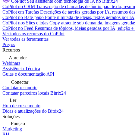
CoPilot
Seu assistente com tecnologia de IA no Bitrix24
CoPilot no CRM
Transcrição de chamadas de áudio para texto, res
CoPilot em Tarefas
Descrições de tarefas geradas por IA, resumos das 
CoPilot no Bate-papo
Fonte ilimitada de ideias, textos gerados por I
CoPilot nos Sites e lojas
Copy atraente sob demanda, imagens geradas 
CoPilot no Feed
Resumos de tópicos, ideias geradas por IA, edição e c
Ver todos os recursos do CoPilot
Ver todas as ferramentas
Preços
Recursos
Aprender
Webinars
Assistência Técnica
Guias e documentação API
Conectar
Contatar o suporte
Contatar parceiros locais Bitrix24
Ler
Hub de crescimento
Dicas e atualizações do Bitrix24
Soluções
Função
Marketing
RH