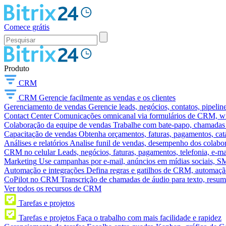
Comece grátis
Produto
CRM
CRM
Gerencie facilmente as vendas e os clientes
Gerenciamento de vendas
Gerencie leads, negócios, contatos, pipelin
Contact Center
Comunicações omnicanal via formulários de CRM, widg
Colaboração da equipe de vendas
Trabalhe com bate-papo, chamadas d
Capacitação de vendas
Obtenha orçamentos, faturas, pagamentos, catá
Análises e relatórios
Analise funil de vendas, desempenho dos colabora
CRM no celular
Leads, negócios, faturas, pagamentos, telefonia, e-ma
Marketing
Use campanhas por e-mail, anúncios em mídias sociais, SM
Automação e integrações
Defina regras e gatilhos de CRM, automação
CoPilot no CRM
Transcrição de chamadas de áudio para texto, res
Ver todos os recursos de CRM
Tarefas e projetos
Tarefas e projetos
Faça o trabalho com mais facilidade e rapidez