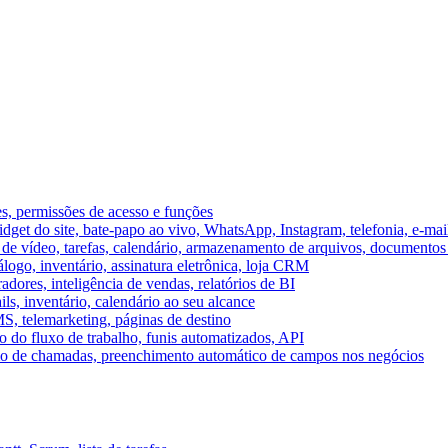
es, permissões de acesso e funções
et do site, bate-papo ao vivo, WhatsApp, Instagram, telefonia, e-mai
e vídeo, tarefas, calendário, armazenamento de arquivos, documentos 
logo, inventário, assinatura eletrônica, loja CRM
dores, inteligência de vendas, relatórios de BI
ils, inventário, calendário ao seu alcance
S, telemarketing, páginas de destino
 do fluxo de trabalho, funis automatizados, API
umo de chamadas, preenchimento automático de campos nos negócios