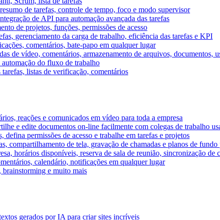
tt, Scrum, lista de tarefas
, resumo de tarefas, controle de tempo, foco e modo supervisor
 integração de API para automação avançada das tarefas
mento de projetos, funções, permissões de acesso
efas, gerenciamento da carga de trabalho, eficiência das tarefas e KPI
ficações, comentários, bate-papo em qualquer lugar
as de vídeo, comentários, armazenamento de arquivos, documentos, usu
 automação do fluxo de trabalho
tarefas, listas de verificação, comentários
ários, reações e comunicados em vídeo para toda a empresa
ilhe e edite documentos on-line facilmente com colegas de trabalho us
, defina permissões de acesso e trabalhe em tarefas e projetos
s, compartilhamento de tela, gravação de chamadas e planos de fundo 
sa, horários disponíveis, reserva de sala de reunião, sincronização de 
entários, calendário, notificações em qualquer lugar
A, brainstorming e muito mais
tos gerados por IA para criar sites incríveis