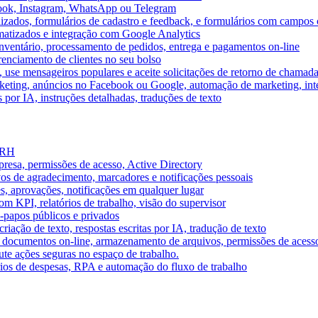
book, Instagram, WhatsApp ou Telegram
izados, formulários de cadastro e feedback, e formulários com campos 
omatizados e integração com Google Analytics
ventário, processamento de pedidos, entrega e pagamentos on-line
renciamento de clientes no seu bolso
e, use mensageiros populares e aceite solicitações de retorno de chamad
keting, anúncios no Facebook ou Google, automação de marketing, i
por IA, instruções detalhadas, traduções de texto
e RH
presa, permissões de acesso, Active Directory
vos de agradecimento, marcadores e notificações pessoais
s, aprovações, notificações em qualquer lugar
 KPI, relatórios de trabalho, visão do supervisor
-papos públicos e privados
riação de texto, respostas escritas por IA, tradução de texto
 documentos on-line, armazenamento de arquivos, permissões de acess
ute ações seguras no espaço de trabalho.
órios de despesas, RPA e automação do fluxo de trabalho