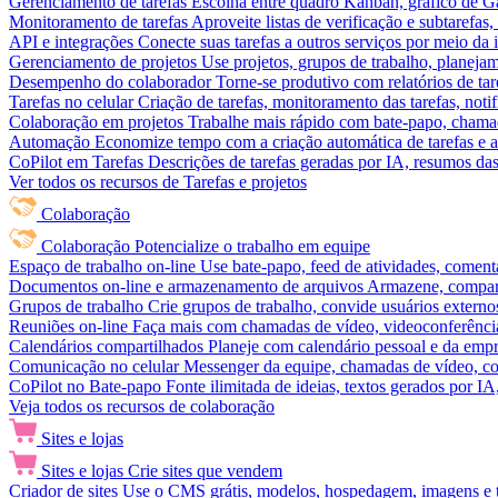
Gerenciamento de tarefas
Escolha entre quadro Kanban, gráfico de Gan
Monitoramento de tarefas
Aproveite listas de verificação e subtarefas
API e integrações
Conecte suas tarefas a outros serviços por meio da
Gerenciamento de projetos
Use projetos, grupos de trabalho, planeja
Desempenho do colaborador
Torne-se produtivo com relatórios de tar
Tarefas no celular
Criação de tarefas, monitoramento das tarefas, noti
Colaboração em projetos
Trabalhe mais rápido com bate-papo, chamad
Automação
Economize tempo com a criação automática de tarefas e a
CoPilot em Tarefas
Descrições de tarefas geradas por IA, resumos das 
Ver todos os recursos de Tarefas e projetos
Colaboração
Colaboração
Potencialize o trabalho em equipe
Espaço de trabalho on-line
Use bate-papo, feed de atividades, coment
Documentos on-line e armazenamento de arquivos
Armazene, compart
Grupos de trabalho
Crie grupos de trabalho, convide usuários externos
Reuniões on-line
Faça mais com chamadas de vídeo, videoconferência
Calendários compartilhados
Planeje com calendário pessoal e da empre
Comunicação no celular
Messenger da equipe, chamadas de vídeo, com
CoPilot no Bate-papo
Fonte ilimitada de ideias, textos gerados por I
Veja todos os recursos de colaboração
Sites e lojas
Sites e lojas
Crie sites que vendem
Criador de sites
Use o CMS grátis, modelos, hospedagem, imagens e tex