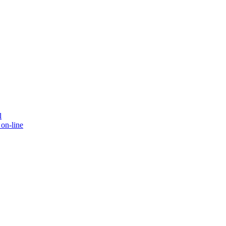
l
on-line