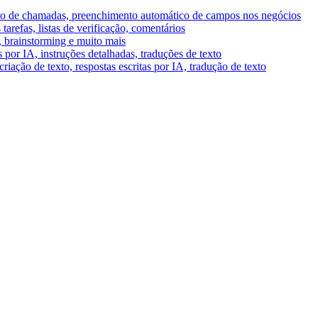
umo de chamadas, preenchimento automático de campos nos negócios
tarefas, listas de verificação, comentários
A, brainstorming e muito mais
por IA, instruções detalhadas, traduções de texto
riação de texto, respostas escritas por IA, tradução de texto