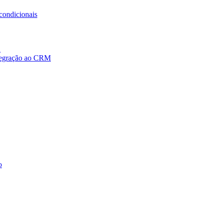
condicionais
a
ntegração ao CRM
o