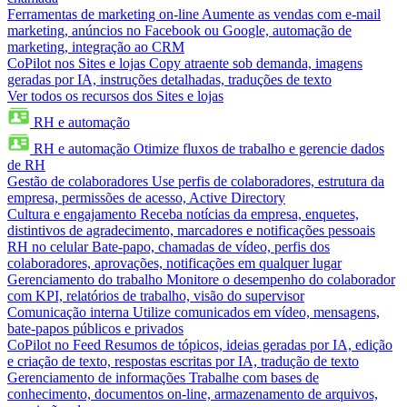
Ferramentas de marketing on-line
Aumente as vendas com e-mail
marketing, anúncios no Facebook ou Google, automação de
marketing, integração ao CRM
CoPilot nos Sites e lojas
Copy atraente sob demanda, imagens
geradas por IA, instruções detalhadas, traduções de texto
Ver todos os recursos dos Sites e lojas
RH e automação
RH e automação
Otimize fluxos de trabalho e gerencie dados
de RH
Gestão de colaboradores
Use perfis de colaboradores, estrutura da
empresa, permissões de acesso, Active Directory
Cultura e engajamento
Receba notícias da empresa, enquetes,
distintivos de agradecimento, marcadores e notificações pessoais
RH no celular
Bate-papo, chamadas de vídeo, perfis dos
colaboradores, aprovações, notificações em qualquer lugar
Gerenciamento do trabalho
Monitore o desempenho do colaborador
com KPI, relatórios de trabalho, visão do supervisor
Comunicação interna
Utilize comunicados em vídeo, mensagens,
bate-papos públicos e privados
CoPilot no Feed
Resumos de tópicos, ideias geradas por IA, edição
e criação de texto, respostas escritas por IA, tradução de texto
Gerenciamento de informações
Trabalhe com bases de
conhecimento, documentos on-line, armazenamento de arquivos,