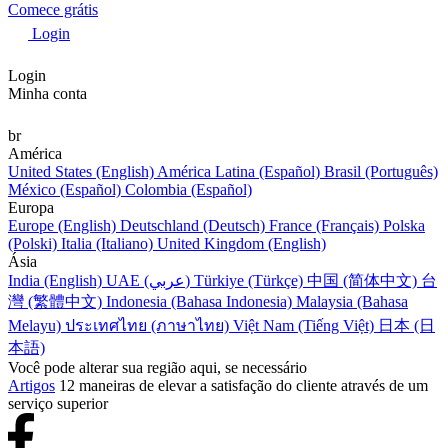
Comece grátis
Login
Login
Minha conta
br
América
United States (English)
América Latina (Español)
Brasil (Português)
México (Español)
Colombia (Español)
Europa
Europe (English)
Deutschland (Deutsch)
France (Français)
Polska
(Polski)
Italia (Italiano)
United Kingdom (English)
Ásia
India (English)
UAE (عربي)
Türkiye (Türkçe)
中国 (简体中文)
台
灣 (繁體中文)
Indonesia (Bahasa Indonesia)
Malaysia (Bahasa
Melayu)
ประเทศไทย (ภาษาไทย)
Việt Nam (Tiếng Việt)
日本 (日
本語)
Você pode alterar sua região aqui, se necessário
Artigos
12 maneiras de elevar a satisfação do cliente através de um
serviço superior