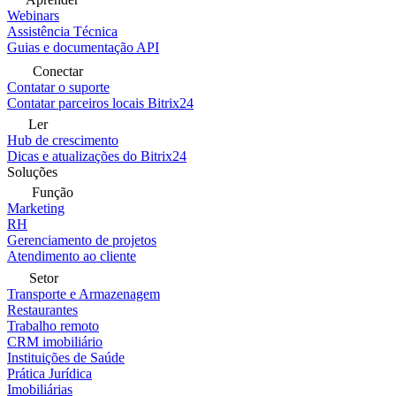
Webinars
Assistência Técnica
Guias e documentação API
Conectar
Contatar o suporte
Contatar parceiros locais Bitrix24
Ler
Hub de crescimento
Dicas e atualizações do Bitrix24
Soluções
Função
Marketing
RH
Gerenciamento de projetos
Atendimento ao cliente
Setor
Transporte e Armazenagem
Restaurantes
Trabalho remoto
CRM imobiliário
Instituições de Saúde
Prática Jurídica
Imobiliárias