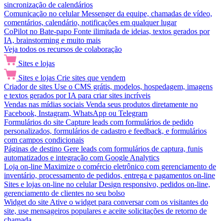
sincronização de calendários
Comunicação no celular
Messenger da equipe, chamadas de vídeo,
comentários, calendário, notificações em qualquer lugar
CoPilot no Bate-papo
Fonte ilimitada de ideias, textos gerados por
IA, brainstorming e muito mais
Veja todos os recursos de colaboração
Sites e lojas
Sites e lojas
Crie sites que vendem
Criador de sites
Use o CMS grátis, modelos, hospedagem, imagens
e textos gerados por IA para criar sites incríveis
Vendas nas mídias sociais
Venda seus produtos diretamente no
Facebook, Instagram, WhatsApp ou Telegram
Formulários do site
Capture leads com formulários de pedido
personalizados, formulários de cadastro e feedback, e formulários
com campos condicionais
Páginas de destino
Gere leads com formulários de captura, funis
automatizados e integração com Google Analytics
Loja on-line
Maximize o comércio eletrônico com gerenciamento de
inventário, processamento de pedidos, entrega e pagamentos on-line
Sites e lojas on-line no celular
Design responsivo, pedidos on-line,
gerenciamento de clientes no seu bolso
Widget do site
Ative o widget para conversar com os visitantes do
site, use mensageiros populares e aceite solicitações de retorno de
chamada