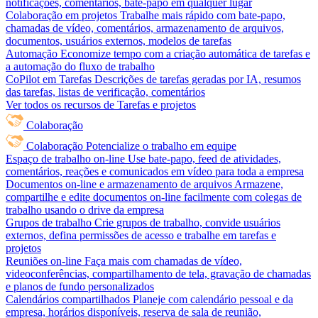
notificações, comentários, bate-papo em qualquer lugar
Colaboração em projetos
Trabalhe mais rápido com bate-papo,
chamadas de vídeo, comentários, armazenamento de arquivos,
documentos, usuários externos, modelos de tarefas
Automação
Economize tempo com a criação automática de tarefas e
a automação do fluxo de trabalho
CoPilot em Tarefas
Descrições de tarefas geradas por IA, resumos
das tarefas, listas de verificação, comentários
Ver todos os recursos de Tarefas e projetos
Colaboração
Colaboração
Potencialize o trabalho em equipe
Espaço de trabalho on-line
Use bate-papo, feed de atividades,
comentários, reações e comunicados em vídeo para toda a empresa
Documentos on-line e armazenamento de arquivos
Armazene,
compartilhe e edite documentos on-line facilmente com colegas de
trabalho usando o drive da empresa
Grupos de trabalho
Crie grupos de trabalho, convide usuários
externos, defina permissões de acesso e trabalhe em tarefas e
projetos
Reuniões on-line
Faça mais com chamadas de vídeo,
videoconferências, compartilhamento de tela, gravação de chamadas
e planos de fundo personalizados
Calendários compartilhados
Planeje com calendário pessoal e da
empresa, horários disponíveis, reserva de sala de reunião,