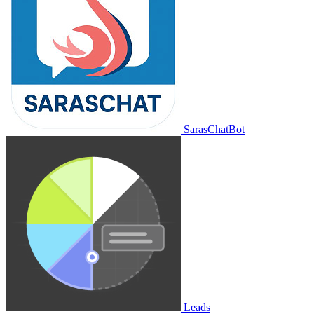
SarasChatBot
Leads