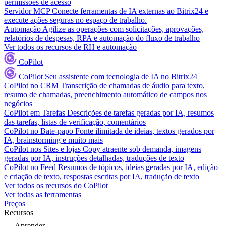
permissões de acesso
Servidor MCP
Conecte ferramentas de IA externas ao Bitrix24 e
execute ações seguras no espaço de trabalho.
Automação
Agilize as operações com solicitações, aprovações,
relatórios de despesas, RPA e automação do fluxo de trabalho
Ver todos os recursos de RH e automação
CoPilot
CoPilot
Seu assistente com tecnologia de IA no Bitrix24
CoPilot no CRM
Transcrição de chamadas de áudio para texto,
resumo de chamadas, preenchimento automático de campos nos
negócios
CoPilot em Tarefas
Descrições de tarefas geradas por IA, resumos
das tarefas, listas de verificação, comentários
CoPilot no Bate-papo
Fonte ilimitada de ideias, textos gerados por
IA, brainstorming e muito mais
CoPilot nos Sites e lojas
Copy atraente sob demanda, imagens
geradas por IA, instruções detalhadas, traduções de texto
CoPilot no Feed
Resumos de tópicos, ideias geradas por IA, edição
e criação de texto, respostas escritas por IA, tradução de texto
Ver todos os recursos do CoPilot
Ver todas as ferramentas
Preços
Recursos
Aprender