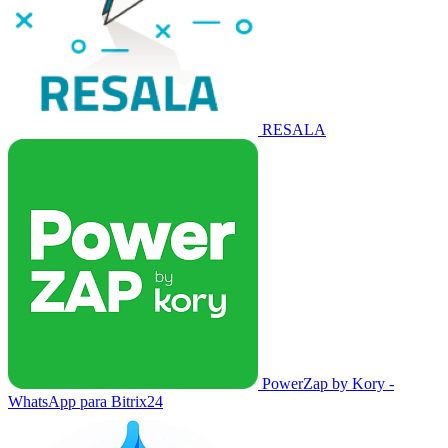
RESALA
PowerZap by Kory -
WhatsApp para Bitrix24