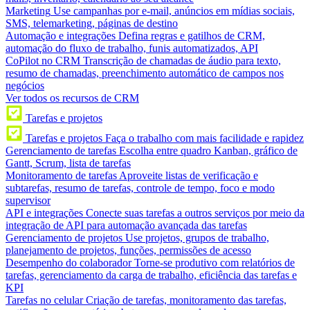
Marketing
Use campanhas por e-mail, anúncios em mídias sociais,
SMS, telemarketing, páginas de destino
Automação e integrações
Defina regras e gatilhos de CRM,
automação do fluxo de trabalho, funis automatizados, API
CoPilot no CRM
Transcrição de chamadas de áudio para texto,
resumo de chamadas, preenchimento automático de campos nos
negócios
Ver todos os recursos de CRM
Tarefas e projetos
Tarefas e projetos
Faça o trabalho com mais facilidade e rapidez
Gerenciamento de tarefas
Escolha entre quadro Kanban, gráfico de
Gantt, Scrum, lista de tarefas
Monitoramento de tarefas
Aproveite listas de verificação e
subtarefas, resumo de tarefas, controle de tempo, foco e modo
supervisor
API e integrações
Conecte suas tarefas a outros serviços por meio da
integração de API para automação avançada das tarefas
Gerenciamento de projetos
Use projetos, grupos de trabalho,
planejamento de projetos, funções, permissões de acesso
Desempenho do colaborador
Torne-se produtivo com relatórios de
tarefas, gerenciamento da carga de trabalho, eficiência das tarefas e
KPI
Tarefas no celular
Criação de tarefas, monitoramento das tarefas,