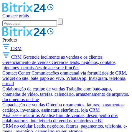
Comece grátis
Produto
CRM
CRM
Gerencie facilmente as vendas e os clientes
Gerenciamento de vendas
Gerencie leads, negócios, contatos,
pipelines, permissões de acesso e funções
Contact Center
Comunicações omnicanal via formulários de CRM,
widget do site, bate-papo ao vivo, WhatsApp, Instagram, telefonia,
e-mail
Colaboração da equipe de vendas
Trabalhe com bate-papo,
chamadas de vídeo, tarefas, calendário, armazenamento de arquivos,
documentos on-line
Capacitação de vendas
Obtenha orçamentos, faturas, pagamentos,
catálogo, inventário, assinatura eletrônica, loja CRM
Análises e relatórios
Analise funil de vendas, desempenho dos
colaboradores, inteligência de vendas, relatórios de BI
CRM no celular
Leads, negócios, faturas, pagamentos, telefonia, e-
mails, inventário, calendário ao seu alcance