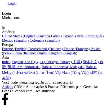
Login
Login
Minha conta
br
América
United States (English)
América Latina (Español)
Brasil (Português)
México (Español)
Colombia (Español)
Europa
Europe (English)
Deutschland (Deutsch)
France (Français)
Polska
(Polski)
Italia (Italiano)
United Kingdom (English)
Ásia
India (English)
UAE (عربي)
Türkiye (Türkçe)
中国 (简体中文)
台
灣 (繁體中文)
Indonesia (Bahasa Indonesia)
Malaysia (Bahasa
Melayu)
ประเทศไทย (ภาษาไทย)
Việt Nam (Tiếng Việt)
日本 (日
本語)
Você pode alterar sua região aqui, se necessário
Artigos
CRM e Automação: 8 Práticas Eficientes para Gerenciar
Leads e Vender com Escalabilidade