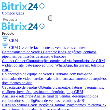
Comece grátis
Produto
CRM
CRM
Gerencie facilmente as vendas e os clientes
Gerenciamento de vendas
Gerencie leads, negócios, contatos,
pipelines, permissões de acesso e funções
Contact Center
Comunicações omnicanal via formulários de CRM,
widget do site, bate-papo ao vivo, WhatsApp, Instagram, telefonia,
e-mail
Colaboração da equipe de vendas
Trabalhe com bate-papo,
chamadas de vídeo, tarefas, calendário, armazenamento de arquivos,
documentos on-line
Capacitação de vendas
Obtenha orçamentos, faturas, pagamentos,
catálogo, inventário, assinatura eletrônica, loja CRM
Análises e relatórios
Analise funil de vendas, desempenho dos
colaboradores, inteligência de vendas, relatórios de BI
CRM no celular
Leads, negócios, faturas, pagamentos, telefonia, e-
mails, inventário, calendário ao seu alcance