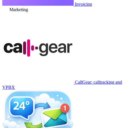
Invoicing
Marketing
CallGear: calltracking and
VPBX