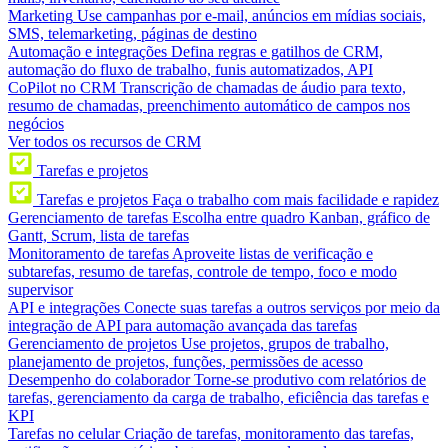
Marketing
Use campanhas por e-mail, anúncios em mídias sociais,
SMS, telemarketing, páginas de destino
Automação e integrações
Defina regras e gatilhos de CRM,
automação do fluxo de trabalho, funis automatizados, API
CoPilot no CRM
Transcrição de chamadas de áudio para texto,
resumo de chamadas, preenchimento automático de campos nos
negócios
Ver todos os recursos de CRM
Tarefas e projetos
Tarefas e projetos
Faça o trabalho com mais facilidade e rapidez
Gerenciamento de tarefas
Escolha entre quadro Kanban, gráfico de
Gantt, Scrum, lista de tarefas
Monitoramento de tarefas
Aproveite listas de verificação e
subtarefas, resumo de tarefas, controle de tempo, foco e modo
supervisor
API e integrações
Conecte suas tarefas a outros serviços por meio da
integração de API para automação avançada das tarefas
Gerenciamento de projetos
Use projetos, grupos de trabalho,
planejamento de projetos, funções, permissões de acesso
Desempenho do colaborador
Torne-se produtivo com relatórios de
tarefas, gerenciamento da carga de trabalho, eficiência das tarefas e
KPI
Tarefas no celular
Criação de tarefas, monitoramento das tarefas,