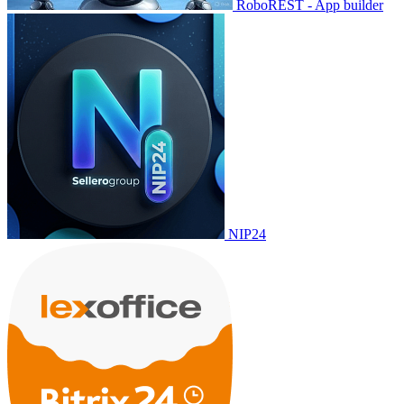
RoboREST - App builder
NIP24