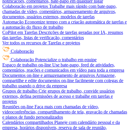
notificações, comentários, bate-papo em qualquer lugar
Colaboração em projetos
Trabalhe mais rápido com bate-papo,
chamadas de vídeo, comentários, armazenamento de arquivos,
documentos, usuários externos, modelos de tarefas
Automação
Economize tempo com a criação automática de tarefas e
a automação do fluxo de trabalho
CoPilot em Tarefas
Descrições de tarefas geradas por IA, resumos
das tarefas, listas de verificação, comentários
Ver todos os recursos de Tarefas e projetos
Colaboração
Colaboração
Potencialize o trabalho em equipe
Espaço de trabalho on-line
Use bate-papo, feed de atividades,
comentários, reações e comunicados em vídeo para toda a empresa
Documentos on-line e armazenamento de arquivos
Armazene,
compartilhe e edite documentos on-line facilmente com colegas de
trabalho usando o drive da empresa
Grupos de trabalho
Crie grupos de trabalho, convide usuários
externos, defina permissões de acesso e trabalhe em tarefas e
projetos
Reuniões on-line
Faça mais com chamadas de vídeo,
videoconferências, compartilhamento de tela, gravação de chamadas
e planos de fundo personalizados
Calendários compartilhados
Planeje com calendário pessoal e da
empresa, horários disponíveis, reserva de sala de reunião,