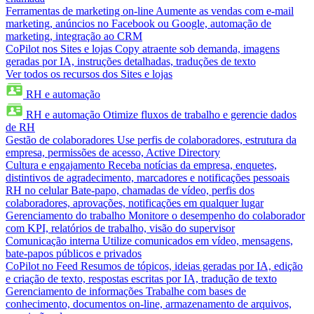
Ferramentas de marketing on-line
Aumente as vendas com e-mail
marketing, anúncios no Facebook ou Google, automação de
marketing, integração ao CRM
CoPilot nos Sites e lojas
Copy atraente sob demanda, imagens
geradas por IA, instruções detalhadas, traduções de texto
Ver todos os recursos dos Sites e lojas
RH e automação
RH e automação
Otimize fluxos de trabalho e gerencie dados
de RH
Gestão de colaboradores
Use perfis de colaboradores, estrutura da
empresa, permissões de acesso, Active Directory
Cultura e engajamento
Receba notícias da empresa, enquetes,
distintivos de agradecimento, marcadores e notificações pessoais
RH no celular
Bate-papo, chamadas de vídeo, perfis dos
colaboradores, aprovações, notificações em qualquer lugar
Gerenciamento do trabalho
Monitore o desempenho do colaborador
com KPI, relatórios de trabalho, visão do supervisor
Comunicação interna
Utilize comunicados em vídeo, mensagens,
bate-papos públicos e privados
CoPilot no Feed
Resumos de tópicos, ideias geradas por IA, edição
e criação de texto, respostas escritas por IA, tradução de texto
Gerenciamento de informações
Trabalhe com bases de
conhecimento, documentos on-line, armazenamento de arquivos,