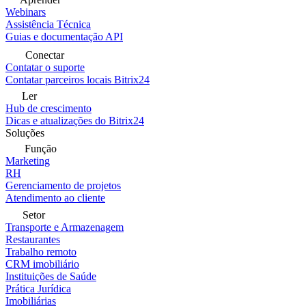
Webinars
Assistência Técnica
Guias e documentação API
Conectar
Contatar o suporte
Contatar parceiros locais Bitrix24
Ler
Hub de crescimento
Dicas e atualizações do Bitrix24
Soluções
Função
Marketing
RH
Gerenciamento de projetos
Atendimento ao cliente
Setor
Transporte e Armazenagem
Restaurantes
Trabalho remoto
CRM imobiliário
Instituições de Saúde
Prática Jurídica
Imobiliárias