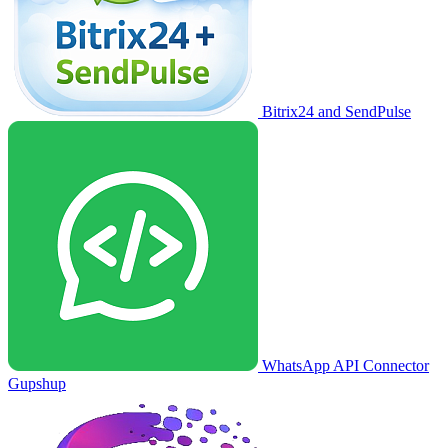
Bitrix24 and SendPulse
WhatsApp API Connector
Gupshup