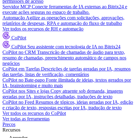
permissões de acesso
Servidor MCP
Conecte ferramentas de IA externas ao Bitrix24 e
execute ações seguras no espaço de trabalho.
Automação
Agilize as operações com solicitações, aprovações,
relatórios de despesas, RPA e automação do fluxo de trabalho
Ver todos os recursos de RH e automação
CoPilot
CoPilot
Seu assistente com tecnologia de IA no Bitrix24
CoPilot no CRM
Transcrição de chamadas de áudio para texto,
resumo de chamadas, preenchimento automático de campos nos
negócios
CoPilot em Tarefas
Descrições de tarefas geradas por IA, resumos
das tarefas, listas de verificação, comentários
CoPilot no Bate-papo
Fonte ilimitada de ideias, textos gerados por
IA, brainstorming e muito mais
CoPilot nos Sites e lojas
Copy atraente sob demanda, imagens
geradas por IA, instruções detalhadas, traduções de texto
CoPilot no Feed
Resumos de tópicos, ideias geradas por IA, edição
e criação de texto, respostas escritas por IA, tradução de texto
Ver todos os recursos do CoPilot
Ver todas as ferramentas
Preços
Recursos
Aprender