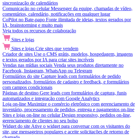
sincronização de calendários
Comunicação no celular
Messenger da equipe, chamadas de vídeo,
comentários, calendário, notificações em qualquer lugar
CoPilot no Bate-papo
Fonte ilimitada de ideias, textos gerados por
IA, brainstorming e muito mais
Veja todos os recursos de colaboração
Sites e lojas
Sites e lojas
Crie sites que vendem
Criador de sites
Use o CMS grátis, modelos, hospedagem, imagens
e textos gerados por IA para criar sites incríveis
Vendas nas mídias sociais
Venda seus produtos diretamente no
Facebook, Instagram, WhatsApp ou Telegram
Formulários do site
Capture leads com formulários de pedido
personalizados, formulários de cadastro e feedback, e formulários
com campos condicionais
Páginas de destino
Gere leads com formulários de captura, funis
automatizados e integração com Google Analytics
Loja on-line
Maximize o comércio eletrônico com gerenciamento de
inventário, processamento de pedidos, entrega e pagamentos on-line
Sites e lojas on-line no celular
Design responsivo, pedidos on-line,
gerenciamento de clientes no seu bolso
Widget do site
Ative o widget para conversar com os visitantes do
site, use mensageiros populares e aceite solicitações de retorno de
chamada