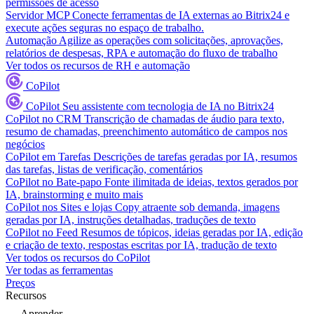
permissões de acesso
Servidor MCP
Conecte ferramentas de IA externas ao Bitrix24 e
execute ações seguras no espaço de trabalho.
Automação
Agilize as operações com solicitações, aprovações,
relatórios de despesas, RPA e automação do fluxo de trabalho
Ver todos os recursos de RH e automação
CoPilot
CoPilot
Seu assistente com tecnologia de IA no Bitrix24
CoPilot no CRM
Transcrição de chamadas de áudio para texto,
resumo de chamadas, preenchimento automático de campos nos
negócios
CoPilot em Tarefas
Descrições de tarefas geradas por IA, resumos
das tarefas, listas de verificação, comentários
CoPilot no Bate-papo
Fonte ilimitada de ideias, textos gerados por
IA, brainstorming e muito mais
CoPilot nos Sites e lojas
Copy atraente sob demanda, imagens
geradas por IA, instruções detalhadas, traduções de texto
CoPilot no Feed
Resumos de tópicos, ideias geradas por IA, edição
e criação de texto, respostas escritas por IA, tradução de texto
Ver todos os recursos do CoPilot
Ver todas as ferramentas
Preços
Recursos
Aprender