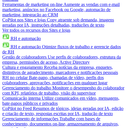
Ferramentas de marketing on-line
Aumente as vendas com e-mail
marketing, anúncios no Facebook ou Google, automação de
marketing, integração ao CRM
CoPilot nos Sites e lojas
Copy atraente sob demanda, imagens
geradas por IA, instruções detalhadas, traduções de texto
Ver todos os recursos dos Sites e lojas
RH e automação
RH e automação
Otimize fluxos de trabalho e gerencie dados
de RH
Gestão de colaboradores
Use perfis de colaboradores, estrutura da
empresa, permissões de acesso, Active Directory
Cultura e engajamento
Receba notícias da empresa, enquetes,
distintivos de agradecimento, marcadores e notificações pessoais
RH no celular
Bate-papo, chamadas de vídeo, perfis dos
colaboradores, aprovações, notificações em qualquer lugar
Gerenciamento do trabalho
Monitore o desempenho do colaborador
com KPI, relatórios de trabalho, visão do supervisor
Comunicação interna
Utilize comunicados em vídeo, mensagens,
bate-papos públicos e privados
CoPilot no Feed
Resumos de tópicos, ideias geradas por IA, edição
e criação de texto, respostas escritas por IA, tradução de texto
Gerenciamento de informações
Trabalhe com bases de
conhecimento, documentos on-line, armazenamento de arquivos,