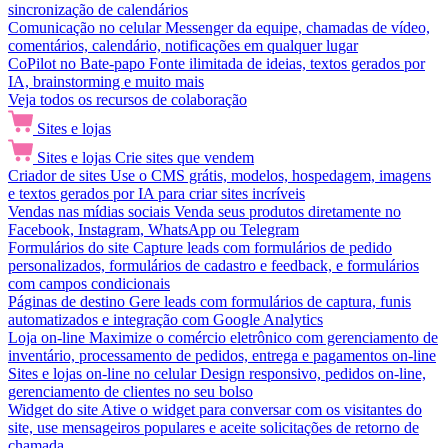
sincronização de calendários
Comunicação no celular
Messenger da equipe, chamadas de vídeo,
comentários, calendário, notificações em qualquer lugar
CoPilot no Bate-papo
Fonte ilimitada de ideias, textos gerados por
IA, brainstorming e muito mais
Veja todos os recursos de colaboração
Sites e lojas
Sites e lojas
Crie sites que vendem
Criador de sites
Use o CMS grátis, modelos, hospedagem, imagens
e textos gerados por IA para criar sites incríveis
Vendas nas mídias sociais
Venda seus produtos diretamente no
Facebook, Instagram, WhatsApp ou Telegram
Formulários do site
Capture leads com formulários de pedido
personalizados, formulários de cadastro e feedback, e formulários
com campos condicionais
Páginas de destino
Gere leads com formulários de captura, funis
automatizados e integração com Google Analytics
Loja on-line
Maximize o comércio eletrônico com gerenciamento de
inventário, processamento de pedidos, entrega e pagamentos on-line
Sites e lojas on-line no celular
Design responsivo, pedidos on-line,
gerenciamento de clientes no seu bolso
Widget do site
Ative o widget para conversar com os visitantes do
site, use mensageiros populares e aceite solicitações de retorno de
chamada