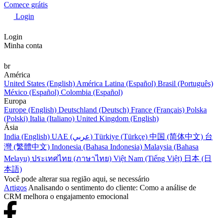
Comece grátis
Login
Login
Minha conta
br
América
United States (English)
América Latina (Español)
Brasil (Português)
México (Español)
Colombia (Español)
Europa
Europe (English)
Deutschland (Deutsch)
France (Français)
Polska
(Polski)
Italia (Italiano)
United Kingdom (English)
Ásia
India (English)
UAE (عربي)
Türkiye (Türkçe)
中国 (简体中文)
台
灣 (繁體中文)
Indonesia (Bahasa Indonesia)
Malaysia (Bahasa
Melayu)
ประเทศไทย (ภาษาไทย)
Việt Nam (Tiếng Việt)
日本 (日
本語)
Você pode alterar sua região aqui, se necessário
Artigos
Analisando o sentimento do cliente: Como a análise de
CRM melhora o engajamento emocional