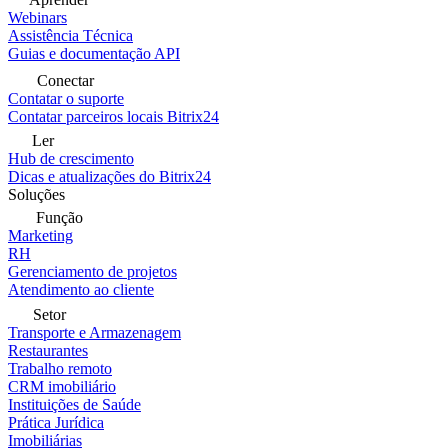
Webinars
Assistência Técnica
Guias e documentação API
Conectar
Contatar o suporte
Contatar parceiros locais Bitrix24
Ler
Hub de crescimento
Dicas e atualizações do Bitrix24
Soluções
Função
Marketing
RH
Gerenciamento de projetos
Atendimento ao cliente
Setor
Transporte e Armazenagem
Restaurantes
Trabalho remoto
CRM imobiliário
Instituições de Saúde
Prática Jurídica
Imobiliárias