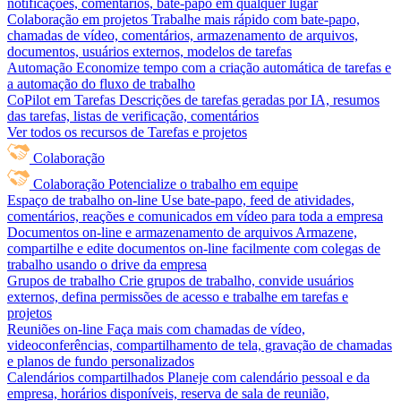
notificações, comentários, bate-papo em qualquer lugar
Colaboração em projetos
Trabalhe mais rápido com bate-papo,
chamadas de vídeo, comentários, armazenamento de arquivos,
documentos, usuários externos, modelos de tarefas
Automação
Economize tempo com a criação automática de tarefas e
a automação do fluxo de trabalho
CoPilot em Tarefas
Descrições de tarefas geradas por IA, resumos
das tarefas, listas de verificação, comentários
Ver todos os recursos de Tarefas e projetos
Colaboração
Colaboração
Potencialize o trabalho em equipe
Espaço de trabalho on-line
Use bate-papo, feed de atividades,
comentários, reações e comunicados em vídeo para toda a empresa
Documentos on-line e armazenamento de arquivos
Armazene,
compartilhe e edite documentos on-line facilmente com colegas de
trabalho usando o drive da empresa
Grupos de trabalho
Crie grupos de trabalho, convide usuários
externos, defina permissões de acesso e trabalhe em tarefas e
projetos
Reuniões on-line
Faça mais com chamadas de vídeo,
videoconferências, compartilhamento de tela, gravação de chamadas
e planos de fundo personalizados
Calendários compartilhados
Planeje com calendário pessoal e da
empresa, horários disponíveis, reserva de sala de reunião,