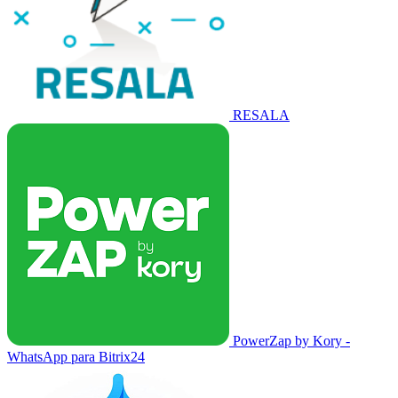
RESALA
PowerZap by Kory -
WhatsApp para Bitrix24