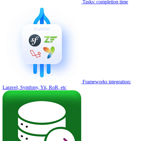
Tasks: completion time
Frameworks integration:
Laravel, Symfony, Yii, RoR, etc