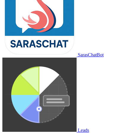
SarasChatBot
Leads