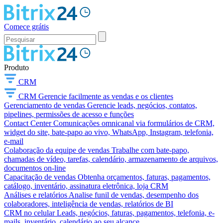
Comece grátis
Produto
CRM
CRM
Gerencie facilmente as vendas e os clientes
Gerenciamento de vendas
Gerencie leads, negócios, contatos,
pipelines, permissões de acesso e funções
Contact Center
Comunicações omnicanal via formulários de CRM,
widget do site, bate-papo ao vivo, WhatsApp, Instagram, telefonia,
e-mail
Colaboração da equipe de vendas
Trabalhe com bate-papo,
chamadas de vídeo, tarefas, calendário, armazenamento de arquivos,
documentos on-line
Capacitação de vendas
Obtenha orçamentos, faturas, pagamentos,
catálogo, inventário, assinatura eletrônica, loja CRM
Análises e relatórios
Analise funil de vendas, desempenho dos
colaboradores, inteligência de vendas, relatórios de BI
CRM no celular
Leads, negócios, faturas, pagamentos, telefonia, e-
mails, inventário, calendário ao seu alcance