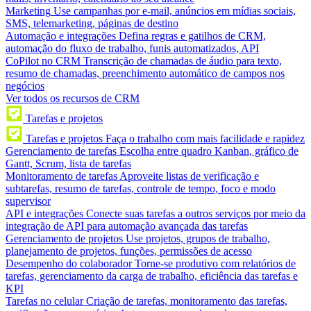
Marketing
Use campanhas por e-mail, anúncios em mídias sociais,
SMS, telemarketing, páginas de destino
Automação e integrações
Defina regras e gatilhos de CRM,
automação do fluxo de trabalho, funis automatizados, API
CoPilot no CRM
Transcrição de chamadas de áudio para texto,
resumo de chamadas, preenchimento automático de campos nos
negócios
Ver todos os recursos de CRM
Tarefas e projetos
Tarefas e projetos
Faça o trabalho com mais facilidade e rapidez
Gerenciamento de tarefas
Escolha entre quadro Kanban, gráfico de
Gantt, Scrum, lista de tarefas
Monitoramento de tarefas
Aproveite listas de verificação e
subtarefas, resumo de tarefas, controle de tempo, foco e modo
supervisor
API e integrações
Conecte suas tarefas a outros serviços por meio da
integração de API para automação avançada das tarefas
Gerenciamento de projetos
Use projetos, grupos de trabalho,
planejamento de projetos, funções, permissões de acesso
Desempenho do colaborador
Torne-se produtivo com relatórios de
tarefas, gerenciamento da carga de trabalho, eficiência das tarefas e
KPI
Tarefas no celular
Criação de tarefas, monitoramento das tarefas,