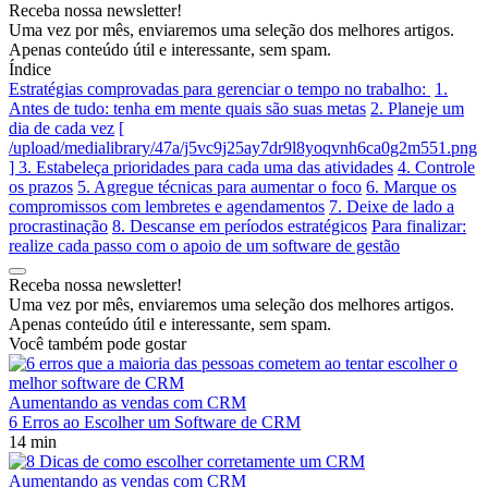
Receba nossa newsletter!
Uma vez por mês, enviaremos uma seleção dos melhores artigos.
Apenas conteúdo útil e interessante, sem spam.
Índice
Estratégias comprovadas para gerenciar o tempo no trabalho:
1.
Antes de tudo: tenha em mente quais são suas metas
2. Planeje um
dia de cada vez
[
/upload/medialibrary/47a/j5vc9j25ay7dr9l8yoqvnh6ca0g2m551.png
] 3. Estabeleça prioridades para cada uma das atividades
4. Controle
os prazos
5. Agregue técnicas para aumentar o foco
6. Marque os
compromissos com lembretes e agendamentos
7. Deixe de lado a
procrastinação
8. Descanse em períodos estratégicos
Para finalizar:
realize cada passo com o apoio de um software de gestão
Receba nossa newsletter!
Uma vez por mês, enviaremos uma seleção dos melhores artigos.
Apenas conteúdo útil e interessante, sem spam.
Você também pode gostar
Aumentando as vendas com CRM
6 Erros ao Escolher um Software de CRM
14 min
Aumentando as vendas com CRM