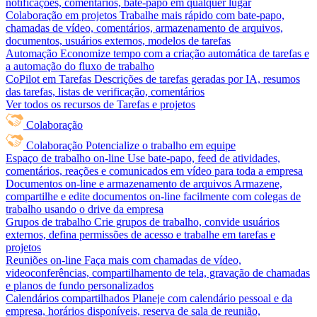
notificações, comentários, bate-papo em qualquer lugar
Colaboração em projetos
Trabalhe mais rápido com bate-papo,
chamadas de vídeo, comentários, armazenamento de arquivos,
documentos, usuários externos, modelos de tarefas
Automação
Economize tempo com a criação automática de tarefas e
a automação do fluxo de trabalho
CoPilot em Tarefas
Descrições de tarefas geradas por IA, resumos
das tarefas, listas de verificação, comentários
Ver todos os recursos de Tarefas e projetos
Colaboração
Colaboração
Potencialize o trabalho em equipe
Espaço de trabalho on-line
Use bate-papo, feed de atividades,
comentários, reações e comunicados em vídeo para toda a empresa
Documentos on-line e armazenamento de arquivos
Armazene,
compartilhe e edite documentos on-line facilmente com colegas de
trabalho usando o drive da empresa
Grupos de trabalho
Crie grupos de trabalho, convide usuários
externos, defina permissões de acesso e trabalhe em tarefas e
projetos
Reuniões on-line
Faça mais com chamadas de vídeo,
videoconferências, compartilhamento de tela, gravação de chamadas
e planos de fundo personalizados
Calendários compartilhados
Planeje com calendário pessoal e da
empresa, horários disponíveis, reserva de sala de reunião,