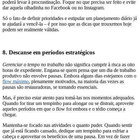
poderá levar à procrastinação. Foque no que precisa ser feito e evite
dar aquela olhadinha no Facebook ou no Instagram.
Só o fato de definir prioridades e estipular um planejamento diário já
te ajudará a vencê-la – é por isso que as dicas que trouxemos hoje
podem ser realmente válidas.
8. Descanse em períodos estratégicos
Gerenciar o tempo no trabalho
não significa cumprir à risca as oito
horas de expediente. Engana-se quem pensa que um dia de trabalho
produtivo não envolve pausas. Embora alguns dias estejamos com o
flow máximo
, plenamente motivados, na maioria das vezes as
pausas são restauradoras, se tornando essenciais.
Mas, é preciso estar atento para tomá-las nos momentos adequados.
Quando for tirar um tempinho para alongar ou se distrair, aproveite
aqueles períodos em que o flow foi embora e o tédio começa a
chegar.
Mantenha-se focado nas atividades o quanto puder. Quando sentir
que já está ficando cansado, dedique um tempinho para esfriar a
cabeça e aproveitar os benefícios de uma pausa. Em vez de fazer