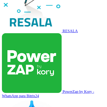
RESALA
PowerZap by Kory -
WhatsApp para Bitrix24