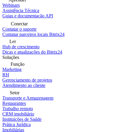
Webinars
Assistência Técnica
Guias e documentação API
Conectar
Contatar o suporte
Contatar parceiros locais Bitrix24
Ler
Hub de crescimento
Dicas e atualizações do Bitrix24
Soluções
Função
Marketing
RH
Gerenciamento de projetos
Atendimento ao cliente
Setor
Transporte e Armazenagem
Restaurantes
Trabalho remoto
CRM imobiliário
Instituições de Saúde
Prática Jurídica
Imobiliárias