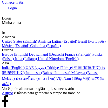
Comece grátis
Login
Login
Minha conta
br
América
United States (English)
América Latina (Español)
Brasil (Português)
México (Español)
Colombia (Español)
Europa
Europe (English)
Deutschland (Deutsch)
France (Français)
Polska
(Polski)
Italia (Italiano)
United Kingdom (English)
Ásia
India (English)
UAE (عربي)
Türkiye (Türkçe)
中国 (简体中文)
台
灣 (繁體中文)
Indonesia (Bahasa Indonesia)
Malaysia (Bahasa
Melayu)
ประเทศไทย (ภาษาไทย)
Việt Nam (Tiếng Việt)
日本 (日
本語)
Você pode alterar sua região aqui, se necessário
Artigos
8 táticas para gerenciar o tempo no trabalho