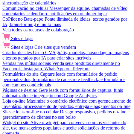
sincronização de calendários
Comunicação no celular
Messenger da equipe, chamadas de vídeo,
comentários, calendário, notificações em qualquer lugar
CoPilot no Bate-papo
Fonte ilimitada de ideias, textos gerados por
IA, brainstorming e muito mais
Veja todos os recursos de colaboração
Sites e lojas
Sites e lojas
Crie sites que vendem
Criador de sites
Use o CMS grátis, modelos, hospedagem, imagens
e textos gerados por IA para criar sites incríveis
Vendas nas mídias sociais
Venda seus produtos diretamente no
Facebook, Instagram, WhatsApp ou Telegram
Formulários do site
Capture leads com formulários de pedido
personalizados, formulários de cadastro e feedback, e formulários
com campos condicionais
Páginas de destino
Gere leads com formulários de captura, funis
automatizados e integração com Google Analytics
Loja on-line
Maximize o comércio eletrônico com gerenciamento de
inventário, processamento de pedidos, entrega e pagamentos on-line
Sites e lojas on-line no celular
Design responsivo, pedidos on-line,
gerenciamento de clientes no seu bolso
Widget do site
Ative o widget para conversar com os visitantes do
site, use mensageiros populares e aceite solicitações de retorno de
chamada