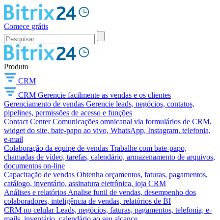
Comece grátis
Produto
CRM
CRM
Gerencie facilmente as vendas e os clientes
Gerenciamento de vendas
Gerencie leads, negócios, contatos,
pipelines, permissões de acesso e funções
Contact Center
Comunicações omnicanal via formulários de CRM,
widget do site, bate-papo ao vivo, WhatsApp, Instagram, telefonia,
e-mail
Colaboração da equipe de vendas
Trabalhe com bate-papo,
chamadas de vídeo, tarefas, calendário, armazenamento de arquivos,
documentos on-line
Capacitação de vendas
Obtenha orçamentos, faturas, pagamentos,
catálogo, inventário, assinatura eletrônica, loja CRM
Análises e relatórios
Analise funil de vendas, desempenho dos
colaboradores, inteligência de vendas, relatórios de BI
CRM no celular
Leads, negócios, faturas, pagamentos, telefonia, e-
mails, inventário, calendário ao seu alcance