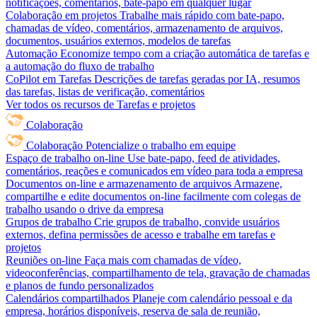
notificações, comentários, bate-papo em qualquer lugar
Colaboração em projetos
Trabalhe mais rápido com bate-papo,
chamadas de vídeo, comentários, armazenamento de arquivos,
documentos, usuários externos, modelos de tarefas
Automação
Economize tempo com a criação automática de tarefas e
a automação do fluxo de trabalho
CoPilot em Tarefas
Descrições de tarefas geradas por IA, resumos
das tarefas, listas de verificação, comentários
Ver todos os recursos de Tarefas e projetos
Colaboração
Colaboração
Potencialize o trabalho em equipe
Espaço de trabalho on-line
Use bate-papo, feed de atividades,
comentários, reações e comunicados em vídeo para toda a empresa
Documentos on-line e armazenamento de arquivos
Armazene,
compartilhe e edite documentos on-line facilmente com colegas de
trabalho usando o drive da empresa
Grupos de trabalho
Crie grupos de trabalho, convide usuários
externos, defina permissões de acesso e trabalhe em tarefas e
projetos
Reuniões on-line
Faça mais com chamadas de vídeo,
videoconferências, compartilhamento de tela, gravação de chamadas
e planos de fundo personalizados
Calendários compartilhados
Planeje com calendário pessoal e da
empresa, horários disponíveis, reserva de sala de reunião,