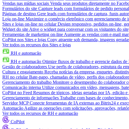
Vendas nas mídias sociais
Venda seus produtos diretamente no Face
Formulários do site
Capture leads com formulários de pedido personal
Páginas de destino
Gere leads com formulários de captura, funis aut
Loja on-line
Maximize o comércio eletrônico com gerenciamento de in
Sites e lojas on-line no celular
Design responsivo, pedidos on-line, ge
Widget do site
Ative o widget para conversar com os visitantes do sit
Ferramentas de marketing on-line
Aumente as vendas com e-mail mar
CoPilot nos Sites e lojas
Copy atraente sob demanda, imagens geradas 
Ver todos os recursos dos Sites e lojas
RH e automação
RH e automação
Otimize fluxos de trabalho e gerencie dados d
Gestão de colaboradores
Use perfis de colaboradores, estrutura da em
Cultura e engajamento
Receba notícias da empresa, enquetes, distinti
RH no celular
Bate-papo, chamadas de vídeo, perfis dos colaboradore
Gerenciamento do trabalho
Monitore o desempenho do colaborador com
Comunicação interna
Utilize comunicados em vídeo, mensagens, bate
CoPilot no Feed
Resumos de tópicos, ideias geradas por IA, edição e c
Gerenciamento de informações
Trabalhe com bases de conhecimento,
Servidor MCP
Conecte ferramentas de IA externas ao Bitrix24 e exec
Automação
Agilize as operações com solicitações, aprovações, relat
Ver todos os recursos de RH e automação
CoPilot