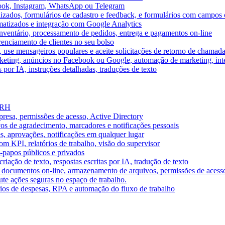
book, Instagram, WhatsApp ou Telegram
izados, formulários de cadastro e feedback, e formulários com campos 
omatizados e integração com Google Analytics
ventário, processamento de pedidos, entrega e pagamentos on-line
renciamento de clientes no seu bolso
e, use mensageiros populares e aceite solicitações de retorno de chamad
keting, anúncios no Facebook ou Google, automação de marketing, i
por IA, instruções detalhadas, traduções de texto
e RH
presa, permissões de acesso, Active Directory
vos de agradecimento, marcadores e notificações pessoais
s, aprovações, notificações em qualquer lugar
 KPI, relatórios de trabalho, visão do supervisor
-papos públicos e privados
riação de texto, respostas escritas por IA, tradução de texto
 documentos on-line, armazenamento de arquivos, permissões de acess
ute ações seguras no espaço de trabalho.
órios de despesas, RPA e automação do fluxo de trabalho