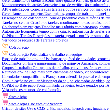
Gerenciamento de tarefas
Escolha entre quadro Kanban, gráfico de Gan
Monitoramento de tarefas
Aproveite listas de verificação e subtarefas
API e integrações
Conecte suas tarefas a outros serviços por meio da
Gerenciamento de projetos
Use projetos, grupos de trabalho, planeja
Desempenho do colaborador
Torne-se produtivo com relatórios de tar
Tarefas no celular
Criação de tarefas, monitoramento das tarefas, noti
Colaboração em projetos
Trabalhe mais rápido com bate-papo, chamad
Automação
Economize tempo com a criação automática de tarefas e a
CoPilot em Tarefas
Descrições de tarefas geradas por IA, resumos das 
Ver todos os recursos de Tarefas e projetos
Colaboração
Colaboração
Potencialize o trabalho em equipe
Espaço de trabalho on-line
Use bate-papo, feed de atividades, coment
Documentos on-line e armazenamento de arquivos
Armazene, compart
Grupos de trabalho
Crie grupos de trabalho, convide usuários externos
Reuniões on-line
Faça mais com chamadas de vídeo, videoconferência
Calendários compartilhados
Planeje com calendário pessoal e da empre
Comunicação no celular
Messenger da equipe, chamadas de vídeo, com
CoPilot no Bate-papo
Fonte ilimitada de ideias, textos gerados por I
Veja todos os recursos de colaboração
Sites e lojas
Sites e lojas
Crie sites que vendem
Criador de sites
Use o CMS grátis, modelos, hospedagem, imagens e tex