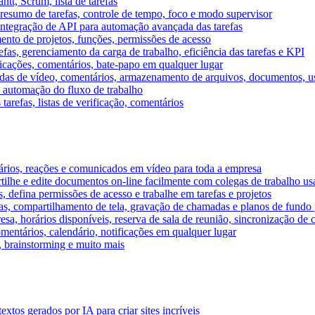
tt, Scrum, lista de tarefas
, resumo de tarefas, controle de tempo, foco e modo supervisor
 integração de API para automação avançada das tarefas
mento de projetos, funções, permissões de acesso
efas, gerenciamento da carga de trabalho, eficiência das tarefas e KPI
ficações, comentários, bate-papo em qualquer lugar
as de vídeo, comentários, armazenamento de arquivos, documentos, usu
 automação do fluxo de trabalho
tarefas, listas de verificação, comentários
ários, reações e comunicados em vídeo para toda a empresa
ilhe e edite documentos on-line facilmente com colegas de trabalho us
, defina permissões de acesso e trabalhe em tarefas e projetos
s, compartilhamento de tela, gravação de chamadas e planos de fundo 
sa, horários disponíveis, reserva de sala de reunião, sincronização de 
entários, calendário, notificações em qualquer lugar
A, brainstorming e muito mais
tos gerados por IA para criar sites incríveis