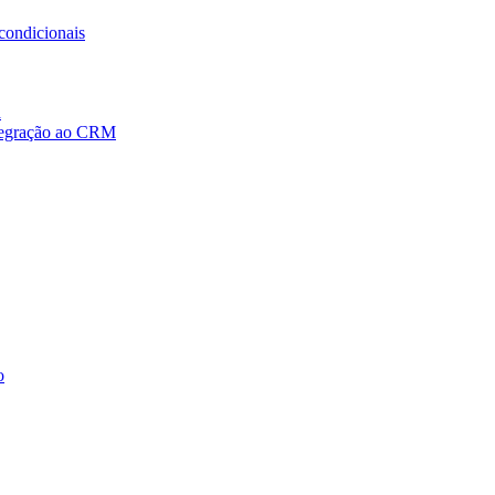
condicionais
a
ntegração ao CRM
o