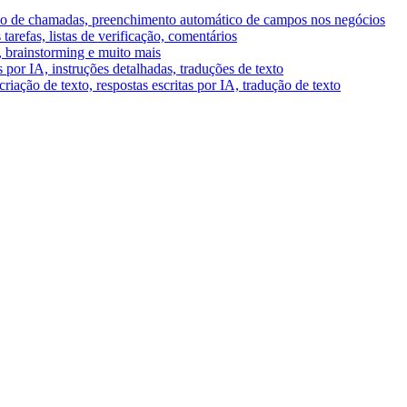
umo de chamadas, preenchimento automático de campos nos negócios
tarefas, listas de verificação, comentários
A, brainstorming e muito mais
por IA, instruções detalhadas, traduções de texto
riação de texto, respostas escritas por IA, tradução de texto