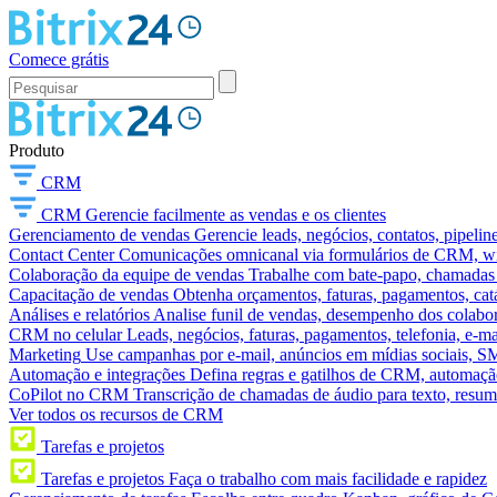
Comece grátis
Produto
CRM
CRM
Gerencie facilmente as vendas e os clientes
Gerenciamento de vendas
Gerencie leads, negócios, contatos, pipelin
Contact Center
Comunicações omnicanal via formulários de CRM, widg
Colaboração da equipe de vendas
Trabalhe com bate-papo, chamadas d
Capacitação de vendas
Obtenha orçamentos, faturas, pagamentos, catá
Análises e relatórios
Analise funil de vendas, desempenho dos colabora
CRM no celular
Leads, negócios, faturas, pagamentos, telefonia, e-ma
Marketing
Use campanhas por e-mail, anúncios em mídias sociais, SM
Automação e integrações
Defina regras e gatilhos de CRM, automação
CoPilot no CRM
Transcrição de chamadas de áudio para texto, res
Ver todos os recursos de CRM
Tarefas e projetos
Tarefas e projetos
Faça o trabalho com mais facilidade e rapidez