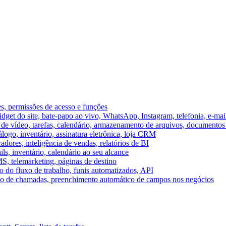
es, permissões de acesso e funções
et do site, bate-papo ao vivo, WhatsApp, Instagram, telefonia, e-mai
e vídeo, tarefas, calendário, armazenamento de arquivos, documentos 
logo, inventário, assinatura eletrônica, loja CRM
dores, inteligência de vendas, relatórios de BI
ils, inventário, calendário ao seu alcance
S, telemarketing, páginas de destino
 do fluxo de trabalho, funis automatizados, API
umo de chamadas, preenchimento automático de campos nos negócios