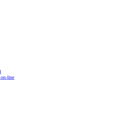
l
on-line