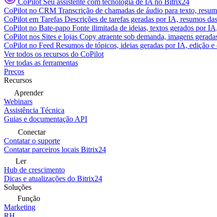
CoPilot
Seu assistente com tecnologia de IA no Bitrix24
CoPilot no CRM
Transcrição de chamadas de áudio para texto, res
CoPilot em Tarefas
Descrições de tarefas geradas por IA, resumos das 
CoPilot no Bate-papo
Fonte ilimitada de ideias, textos gerados por I
CoPilot nos Sites e lojas
Copy atraente sob demanda, imagens geradas 
CoPilot no Feed
Resumos de tópicos, ideias geradas por IA, edição e c
Ver todos os recursos do CoPilot
Ver todas as ferramentas
Preços
Recursos
Aprender
Webinars
Assistência Técnica
Guias e documentação API
Conectar
Contatar o suporte
Contatar parceiros locais Bitrix24
Ler
Hub de crescimento
Dicas e atualizações do Bitrix24
Soluções
Função
Marketing
RH