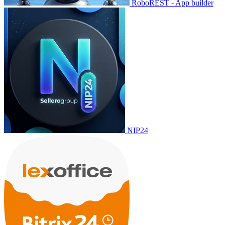
RoboREST - App builder
NIP24