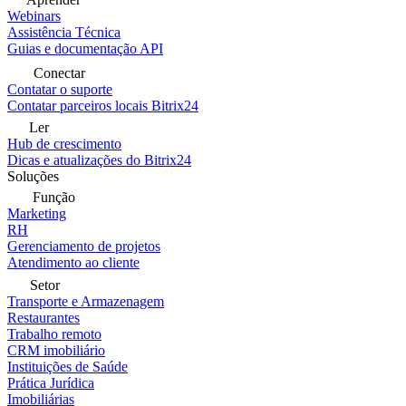
Webinars
Assistência Técnica
Guias e documentação API
Conectar
Contatar o suporte
Contatar parceiros locais Bitrix24
Ler
Hub de crescimento
Dicas e atualizações do Bitrix24
Soluções
Função
Marketing
RH
Gerenciamento de projetos
Atendimento ao cliente
Setor
Transporte e Armazenagem
Restaurantes
Trabalho remoto
CRM imobiliário
Instituições de Saúde
Prática Jurídica
Imobiliárias