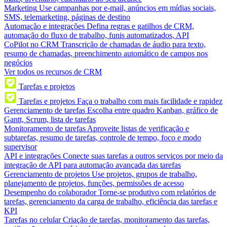
Marketing
Use campanhas por e-mail, anúncios em mídias sociais,
SMS, telemarketing, páginas de destino
Automação e integrações
Defina regras e gatilhos de CRM,
automação do fluxo de trabalho, funis automatizados, API
CoPilot no CRM
Transcrição de chamadas de áudio para texto,
resumo de chamadas, preenchimento automático de campos nos
negócios
Ver todos os recursos de CRM
Tarefas e projetos
Tarefas e projetos
Faça o trabalho com mais facilidade e rapidez
Gerenciamento de tarefas
Escolha entre quadro Kanban, gráfico de
Gantt, Scrum, lista de tarefas
Monitoramento de tarefas
Aproveite listas de verificação e
subtarefas, resumo de tarefas, controle de tempo, foco e modo
supervisor
API e integrações
Conecte suas tarefas a outros serviços por meio da
integração de API para automação avançada das tarefas
Gerenciamento de projetos
Use projetos, grupos de trabalho,
planejamento de projetos, funções, permissões de acesso
Desempenho do colaborador
Torne-se produtivo com relatórios de
tarefas, gerenciamento da carga de trabalho, eficiência das tarefas e
KPI
Tarefas no celular
Criação de tarefas, monitoramento das tarefas,