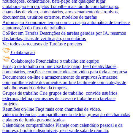
notificações, comentários, bate-papo em qualquer lugar
Colaboração em projetos
Trabalhe mais rápido com bate-papo,
chamadas de vídeo, comentários, armazenamento de arquivos,
documentos, usuários externos, modelos de tarefas
Automação
Economize tempo com a criação automática de tarefas e
a automação do fluxo de trabalho
CoPilot em Tarefas
Descrições de tarefas geradas por IA, resumos
das tarefas, listas de verificação, comentários
Ver todos os recursos de Tarefas e projetos
Colaboração
Colaboração
Potencialize o trabalho em equipe
Espaço de trabalho on-line
Use bate-papo, feed de atividades,
comentários, reações e comunicados em vídeo para toda a empresa
Documentos on-line e armazenamento de arquivos
Armazene,
compartilhe e edite documentos on-line facilmente com colegas de
trabalho usando o drive da empresa
Grupos de trabalho
Crie grupos de trabalho, convide usuários
externos, defina permissões de acesso e trabalhe em tarefas e
projetos
Reuniões on-line
Faça mais com chamadas de vídeo,
videoconferências, compartilhamento de tela, gravação de chamadas
e planos de fundo personalizados
Calendários compartilhados
Planeje com calendário pessoal e da
empresa, horários disponíveis, reserva de sala de reunião,