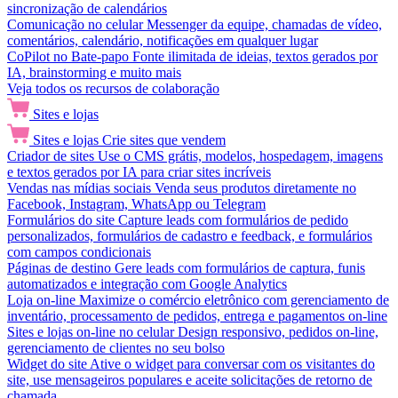
sincronização de calendários
Comunicação no celular
Messenger da equipe, chamadas de vídeo,
comentários, calendário, notificações em qualquer lugar
CoPilot no Bate-papo
Fonte ilimitada de ideias, textos gerados por
IA, brainstorming e muito mais
Veja todos os recursos de colaboração
Sites e lojas
Sites e lojas
Crie sites que vendem
Criador de sites
Use o CMS grátis, modelos, hospedagem, imagens
e textos gerados por IA para criar sites incríveis
Vendas nas mídias sociais
Venda seus produtos diretamente no
Facebook, Instagram, WhatsApp ou Telegram
Formulários do site
Capture leads com formulários de pedido
personalizados, formulários de cadastro e feedback, e formulários
com campos condicionais
Páginas de destino
Gere leads com formulários de captura, funis
automatizados e integração com Google Analytics
Loja on-line
Maximize o comércio eletrônico com gerenciamento de
inventário, processamento de pedidos, entrega e pagamentos on-line
Sites e lojas on-line no celular
Design responsivo, pedidos on-line,
gerenciamento de clientes no seu bolso
Widget do site
Ative o widget para conversar com os visitantes do
site, use mensageiros populares e aceite solicitações de retorno de
chamada