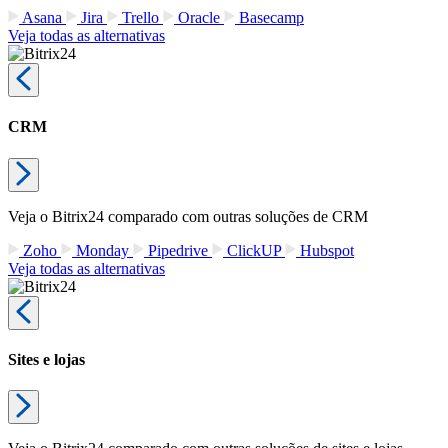
Asana
Jira
Trello
Oracle
Basecamp
Veja todas as alternativas
CRM
Veja o Bitrix24 comparado com outras soluções de CRM
Zoho
Monday
Pipedrive
ClickUP
Hubspot
Veja todas as alternativas
Sites e lojas