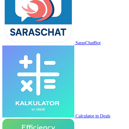
SarasChatBot
Calculator in Deals