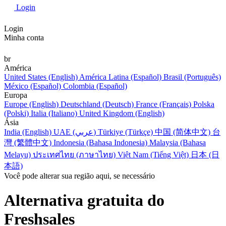
Login
Login
Minha conta
br
América
United States (English)
América Latina (Español)
Brasil (Português)
México (Español)
Colombia (Español)
Europa
Europe (English)
Deutschland (Deutsch)
France (Français)
Polska
(Polski)
Italia (Italiano)
United Kingdom (English)
Ásia
India (English)
UAE (عربي)
Türkiye (Türkçe)
中国 (简体中文)
台
灣 (繁體中文)
Indonesia (Bahasa Indonesia)
Malaysia (Bahasa
Melayu)
ประเทศไทย (ภาษาไทย)
Việt Nam (Tiếng Việt)
日本 (日
本語)
Você pode alterar sua região aqui, se necessário
Alternativa gratuita do
Freshsales