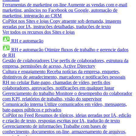
Ferramentas de marketing on-line
Aumente as vendas com e-mail
marketing, anúncios no Facebook ou Google, automação de
marketing, integração ao CRM
CoPilot nos Sites e lojas
Copy atraente sob demanda, imagens
geradas por IA, instruções detalhadas, traduções de texto
Ver todos os recursos dos Sites e lojas
RH e automação
RH e automação
Otimize fluxos de trabalho e gerencie dados
de RH
Gestão de colaboradores
Use perfis de colaboradores, estrutura da
empresa, permissões de acesso, Active Directory
Cultura e engajamento
Receba notícias da empresa, enquetes,
distintivos de agradecimento, marcadores e notificações pessoais
RH no celular
Bate-papo, chamadas de vídeo, perfis dos
colaboradores, aprovações, notificações em qualquer lugar
Gerenciamento do trabalho
Monitore o desempenho do colaborador
com KPI, relatórios de trabalho, visão do supervisor
Comunicação interna
Utilize comunicados em vídeo, mensagens,
bate-papos públicos e privados
CoPilot no Feed
Resumos de tópicos, ideias geradas por IA, edição
e criação de texto, respostas escritas por IA, tradução de texto
Gerenciamento de informações
Trabalhe com bases de
conhecimento, documentos on-line, armazenamento de arquivos,