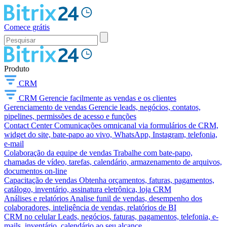
Comece grátis
Produto
CRM
CRM
Gerencie facilmente as vendas e os clientes
Gerenciamento de vendas
Gerencie leads, negócios, contatos,
pipelines, permissões de acesso e funções
Contact Center
Comunicações omnicanal via formulários de CRM,
widget do site, bate-papo ao vivo, WhatsApp, Instagram, telefonia,
e-mail
Colaboração da equipe de vendas
Trabalhe com bate-papo,
chamadas de vídeo, tarefas, calendário, armazenamento de arquivos,
documentos on-line
Capacitação de vendas
Obtenha orçamentos, faturas, pagamentos,
catálogo, inventário, assinatura eletrônica, loja CRM
Análises e relatórios
Analise funil de vendas, desempenho dos
colaboradores, inteligência de vendas, relatórios de BI
CRM no celular
Leads, negócios, faturas, pagamentos, telefonia, e-
mails, inventário, calendário ao seu alcance