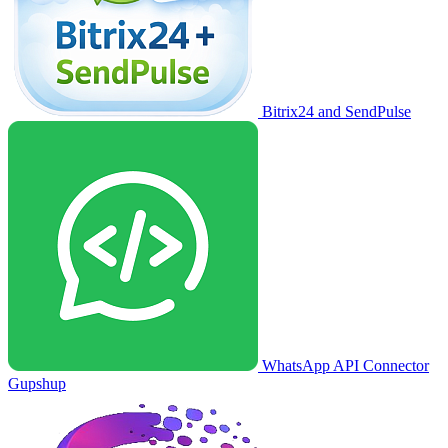
Bitrix24 and SendPulse
WhatsApp API Connector
Gupshup