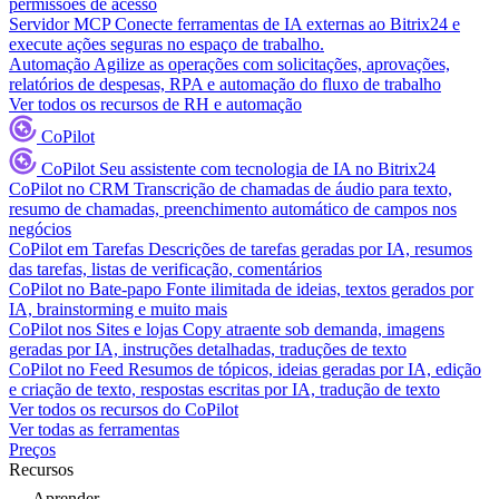
permissões de acesso
Servidor MCP
Conecte ferramentas de IA externas ao Bitrix24 e
execute ações seguras no espaço de trabalho.
Automação
Agilize as operações com solicitações, aprovações,
relatórios de despesas, RPA e automação do fluxo de trabalho
Ver todos os recursos de RH e automação
CoPilot
CoPilot
Seu assistente com tecnologia de IA no Bitrix24
CoPilot no CRM
Transcrição de chamadas de áudio para texto,
resumo de chamadas, preenchimento automático de campos nos
negócios
CoPilot em Tarefas
Descrições de tarefas geradas por IA, resumos
das tarefas, listas de verificação, comentários
CoPilot no Bate-papo
Fonte ilimitada de ideias, textos gerados por
IA, brainstorming e muito mais
CoPilot nos Sites e lojas
Copy atraente sob demanda, imagens
geradas por IA, instruções detalhadas, traduções de texto
CoPilot no Feed
Resumos de tópicos, ideias geradas por IA, edição
e criação de texto, respostas escritas por IA, tradução de texto
Ver todos os recursos do CoPilot
Ver todas as ferramentas
Preços
Recursos
Aprender