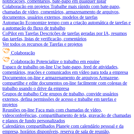
notificações, comentários, bate-papo em qualquer lugar
Colaboração em projetos
Trabalhe mais rápido com bate-papo,
chamadas de vídeo, comentários, armazenamento de arquivos,
documentos, usuários externos, modelos de tarefas
Automação
Economize tempo com a criação automática de tarefas e
a automação do fluxo de trabalho
CoPilot em Tarefas
Descrições de tarefas geradas por IA, resumos
das tarefas, listas de verificação, comentários
Ver todos os recursos de Tarefas e projetos
Colaboração
Colaboração
Potencialize o trabalho em equipe
Espaço de trabalho on-line
Use bate-papo, feed de atividades,
comentários, reações e comunicados em vídeo para toda a empresa
Documentos on-line e armazenamento de arquivos
Armazene,
compartilhe e edite documentos on-line facilmente com colegas de
trabalho usando o drive da empresa
Grupos de trabalho
Crie grupos de trabalho, convide usuários
externos, defina permissões de acesso e trabalhe em tarefas e
projetos
Reuniões on-line
Faça mais com chamadas de vídeo,
videoconferências, compartilhamento de tela, gravação de chamadas
e planos de fundo personalizados
Calendários compartilhados
Planeje com calendário pessoal e da
empresa, horários disponíveis, reserva de sala de reunião,