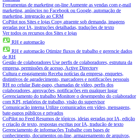
Ferramentas de marketing on-line
Aumente as vendas com e-mail
marketing, anúncios no Facebook ou Google, automação de
marketing, integração ao CRM
CoPilot nos Sites e lojas
Copy atraente sob demanda, imagens
geradas por IA, instruções detalhadas, traduções de texto
Ver todos os recursos dos Sites e lojas
RH e automação
RH e automação
Otimize fluxos de trabalho e gerencie dados
de RH
Gestão de colaboradores
Use perfis de colaboradores, estrutura da
empresa, permissões de acesso, Active Directory
Cultura e engajamento
Receba notícias da empresa, enquetes,
distintivos de agradecimento, marcadores e notificações pessoais
RH no celular
Bate-papo, chamadas de vídeo, perfis dos
colaboradores, aprovações, notificações em qualquer lugar
Gerenciamento do trabalho
Monitore o desempenho do colaborador
com KPI, relatórios de trabalho, visão do supervisor
Comunicação interna
Utilize comunicados em vídeo, mensagens,
bate-papos públicos e privados
CoPilot no Feed
Resumos de tópicos, ideias geradas por IA, edição
e criação de texto, respostas escritas por IA, tradução de texto
Gerenciamento de informações
Trabalhe com bases de
conhecimento, documentos on-line, armazenamento de arquivos,