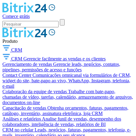
Comece grátis
Produto
CRM
CRM
Gerencie facilmente as vendas e os clientes
Gerenciamento de vendas
Gerencie leads, negócios, contatos,
pipelines, permissões de acesso e funções
Contact Center
Comunicações omnicanal via formulários de CRM,
widget do site, bate-papo ao vivo, WhatsApp, Instagram, telefonia,
e-mail
Colaboração da equipe de vendas
Trabalhe com bate-papo,
chamadas de vídeo, tarefas, calendário, armazenamento de arquivos,
documentos on-line
Capacitação de vendas
Obtenha orçamentos, faturas, pagamentos,
catálogo, inventário, assinatura eletrônica, loja CRM
Análises e relatórios
Analise funil de vendas, desempenho dos
colaboradores, inteligência de vendas, relatórios de BI
CRM no celular
Leads, negócios, faturas, pagamentos, telefonia, e-
mails, inventário, calendário ao seu alcance