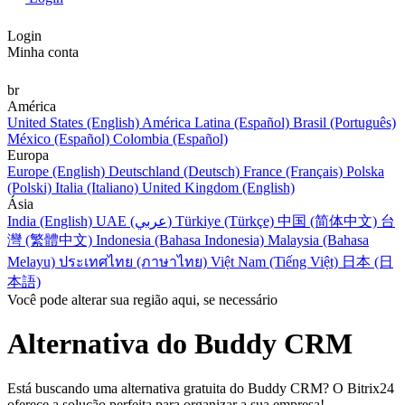
Login
Minha conta
br
América
United States (English)
América Latina (Español)
Brasil (Português)
México (Español)
Colombia (Español)
Europa
Europe (English)
Deutschland (Deutsch)
France (Français)
Polska
(Polski)
Italia (Italiano)
United Kingdom (English)
Ásia
India (English)
UAE (عربي)
Türkiye (Türkçe)
中国 (简体中文)
台
灣 (繁體中文)
Indonesia (Bahasa Indonesia)
Malaysia (Bahasa
Melayu)
ประเทศไทย (ภาษาไทย)
Việt Nam (Tiếng Việt)
日本 (日
本語)
Você pode alterar sua região aqui, se necessário
Alternativa do Buddy CRM
Está buscando uma alternativa gratuita do Buddy CRM? O Bitrix24
oferece a solução perfeita para organizar a sua empresa!