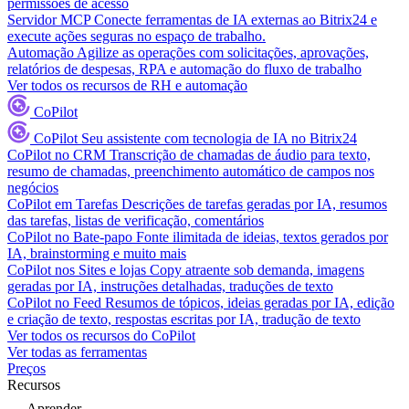
permissões de acesso
Servidor MCP
Conecte ferramentas de IA externas ao Bitrix24 e
execute ações seguras no espaço de trabalho.
Automação
Agilize as operações com solicitações, aprovações,
relatórios de despesas, RPA e automação do fluxo de trabalho
Ver todos os recursos de RH e automação
CoPilot
CoPilot
Seu assistente com tecnologia de IA no Bitrix24
CoPilot no CRM
Transcrição de chamadas de áudio para texto,
resumo de chamadas, preenchimento automático de campos nos
negócios
CoPilot em Tarefas
Descrições de tarefas geradas por IA, resumos
das tarefas, listas de verificação, comentários
CoPilot no Bate-papo
Fonte ilimitada de ideias, textos gerados por
IA, brainstorming e muito mais
CoPilot nos Sites e lojas
Copy atraente sob demanda, imagens
geradas por IA, instruções detalhadas, traduções de texto
CoPilot no Feed
Resumos de tópicos, ideias geradas por IA, edição
e criação de texto, respostas escritas por IA, tradução de texto
Ver todos os recursos do CoPilot
Ver todas as ferramentas
Preços
Recursos
Aprender