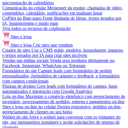
sincronização de calendários
Comunicação no celular
Messenger da equipe, chamadas de vídeo,
comentários, calendário, notificações em qualquer lugar
CoPilot no Bate-papo
Fonte ilimitada de ideias, textos gerados por
IA, brainstorming e muito mais
Veja todos os recursos de colaboração
Sites e lojas
Sites e lojas
Crie sites que vendem
Criador de sites
Use o CMS grátis, modelos, hospedagem, imagens
e textos gerados por IA para criar sites incríveis
Vendas nas mídias sociais
Venda seus produtos diretamente no
Facebook, Instagram, WhatsApp ou Telegram
Formulários do site
Capture leads com formulários de pedido
personalizados, formulários de cadastro e feedback, e formulários
com campos condicionais
Páginas de destino
Gere leads com formulários de captura, funis
automatizados e integração com Google Analytics
Loja on-line
Maximize o comércio eletrônico com gerenciamento de
inventário, processamento de pedidos, entrega e pagamentos on-line
Sites e lojas on-line no celular
Design responsivo, pedidos on-line,
gerenciamento de clientes no seu bolso
Widget do site
Ative o widget para conversar com os visitantes do
site, use mensageiros populares e aceite solicitações de retorno de
chamada