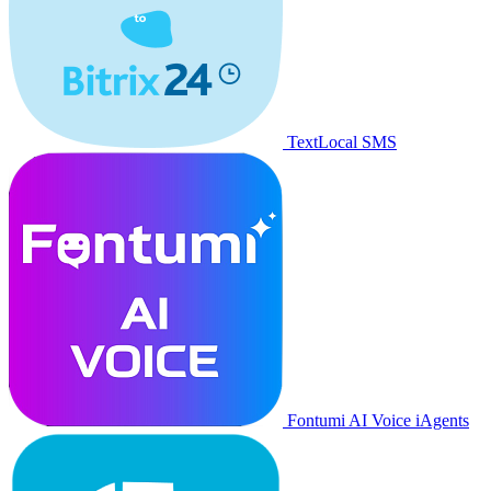
TextLocal SMS
Fontumi AI Voice iAgents