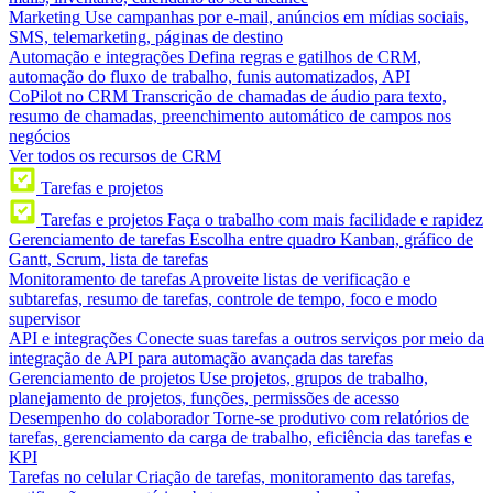
Marketing
Use campanhas por e-mail, anúncios em mídias sociais,
SMS, telemarketing, páginas de destino
Automação e integrações
Defina regras e gatilhos de CRM,
automação do fluxo de trabalho, funis automatizados, API
CoPilot no CRM
Transcrição de chamadas de áudio para texto,
resumo de chamadas, preenchimento automático de campos nos
negócios
Ver todos os recursos de CRM
Tarefas e projetos
Tarefas e projetos
Faça o trabalho com mais facilidade e rapidez
Gerenciamento de tarefas
Escolha entre quadro Kanban, gráfico de
Gantt, Scrum, lista de tarefas
Monitoramento de tarefas
Aproveite listas de verificação e
subtarefas, resumo de tarefas, controle de tempo, foco e modo
supervisor
API e integrações
Conecte suas tarefas a outros serviços por meio da
integração de API para automação avançada das tarefas
Gerenciamento de projetos
Use projetos, grupos de trabalho,
planejamento de projetos, funções, permissões de acesso
Desempenho do colaborador
Torne-se produtivo com relatórios de
tarefas, gerenciamento da carga de trabalho, eficiência das tarefas e
KPI
Tarefas no celular
Criação de tarefas, monitoramento das tarefas,