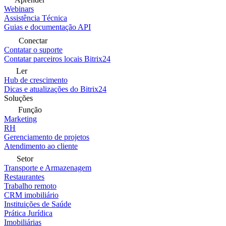
Webinars
Assistência Técnica
Guias e documentação API
Conectar
Contatar o suporte
Contatar parceiros locais Bitrix24
Ler
Hub de crescimento
Dicas e atualizações do Bitrix24
Soluções
Função
Marketing
RH
Gerenciamento de projetos
Atendimento ao cliente
Setor
Transporte e Armazenagem
Restaurantes
Trabalho remoto
CRM imobiliário
Instituições de Saúde
Prática Jurídica
Imobiliárias