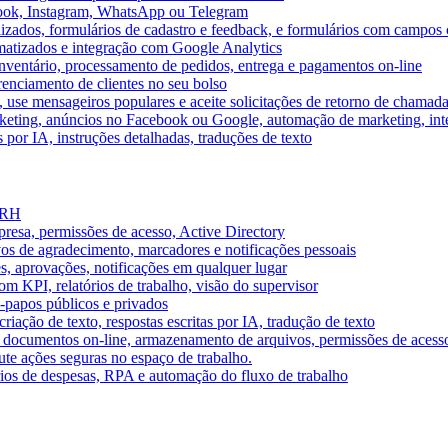
book, Instagram, WhatsApp ou Telegram
izados, formulários de cadastro e feedback, e formulários com campos 
omatizados e integração com Google Analytics
ventário, processamento de pedidos, entrega e pagamentos on-line
renciamento de clientes no seu bolso
e, use mensageiros populares e aceite solicitações de retorno de chamad
keting, anúncios no Facebook ou Google, automação de marketing, i
por IA, instruções detalhadas, traduções de texto
e RH
presa, permissões de acesso, Active Directory
vos de agradecimento, marcadores e notificações pessoais
s, aprovações, notificações em qualquer lugar
 KPI, relatórios de trabalho, visão do supervisor
-papos públicos e privados
riação de texto, respostas escritas por IA, tradução de texto
 documentos on-line, armazenamento de arquivos, permissões de acess
ute ações seguras no espaço de trabalho.
órios de despesas, RPA e automação do fluxo de trabalho