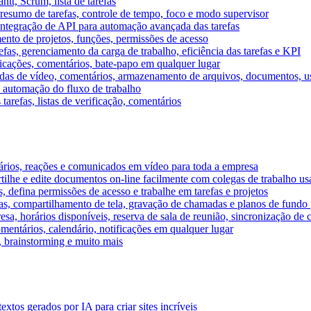
tt, Scrum, lista de tarefas
, resumo de tarefas, controle de tempo, foco e modo supervisor
 integração de API para automação avançada das tarefas
mento de projetos, funções, permissões de acesso
efas, gerenciamento da carga de trabalho, eficiência das tarefas e KPI
ficações, comentários, bate-papo em qualquer lugar
as de vídeo, comentários, armazenamento de arquivos, documentos, usu
 automação do fluxo de trabalho
tarefas, listas de verificação, comentários
ários, reações e comunicados em vídeo para toda a empresa
ilhe e edite documentos on-line facilmente com colegas de trabalho us
, defina permissões de acesso e trabalhe em tarefas e projetos
s, compartilhamento de tela, gravação de chamadas e planos de fundo 
sa, horários disponíveis, reserva de sala de reunião, sincronização de 
entários, calendário, notificações em qualquer lugar
A, brainstorming e muito mais
tos gerados por IA para criar sites incríveis