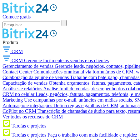
Comece grátis
Produto
CRM
CRM
Gerencie facilmente as vendas e os clientes
Gerenciamento de vendas
Gerencie leads, negócios, contatos, pipelin
Contact Center
Comunicações omnicanal via formulários de CRM, widg
Colaboração da equipe de vendas
Trabalhe com bate-papo, chamadas d
Capacitação de vendas
Obtenha orçamentos, faturas, pagamentos, catá
Análises e relatórios
Analise funil de vendas, desempenho dos colabora
CRM no celular
Leads, negócios, faturas, pagamentos, telefonia, e-ma
Marketing
Use campanhas por e-mail, anúncios em mídias sociais, SM
Automação e integrações
Defina regras e gatilhos de CRM, automação
CoPilot no CRM
Transcrição de chamadas de áudio para texto, res
Ver todos os recursos de CRM
Tarefas e projetos
Tarefas e projetos
Faça o trabalho com mais facilidade e rapidez