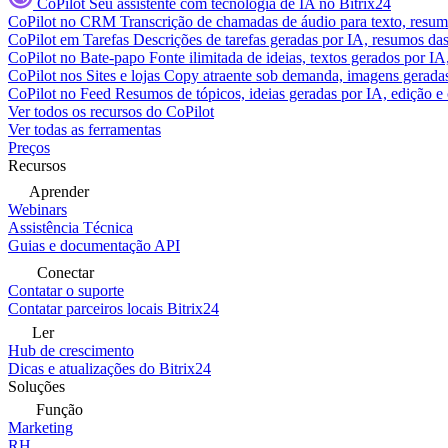
CoPilot
Seu assistente com tecnologia de IA no Bitrix24
CoPilot no CRM
Transcrição de chamadas de áudio para texto, res
CoPilot em Tarefas
Descrições de tarefas geradas por IA, resumos das 
CoPilot no Bate-papo
Fonte ilimitada de ideias, textos gerados por I
CoPilot nos Sites e lojas
Copy atraente sob demanda, imagens geradas 
CoPilot no Feed
Resumos de tópicos, ideias geradas por IA, edição e c
Ver todos os recursos do CoPilot
Ver todas as ferramentas
Preços
Recursos
Aprender
Webinars
Assistência Técnica
Guias e documentação API
Conectar
Contatar o suporte
Contatar parceiros locais Bitrix24
Ler
Hub de crescimento
Dicas e atualizações do Bitrix24
Soluções
Função
Marketing
RH