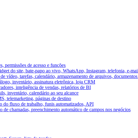
es, permissões de acesso e funções
et do site, bate-papo ao vivo, WhatsApp, Instagram, telefonia, e-mai
e vídeo, tarefas, calendário, armazenamento de arquivos, documentos 
logo, inventário, assinatura eletrônica, loja CRM
dores, inteligência de vendas, relatórios de BI
ils, inventário, calendário ao seu alcance
S, telemarketing, páginas de destino
 do fluxo de trabalho, funis automatizados, API
umo de chamadas, preenchimento automático de campos nos negócios