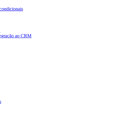
condicionais
a
ntegração ao CRM
o