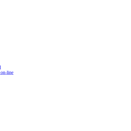
l
on-line