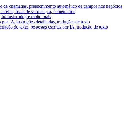
umo de chamadas, preenchimento automático de campos nos negócios
tarefas, listas de verificação, comentários
A, brainstorming e muito mais
por IA, instruções detalhadas, traduções de texto
riação de texto, respostas escritas por IA, tradução de texto