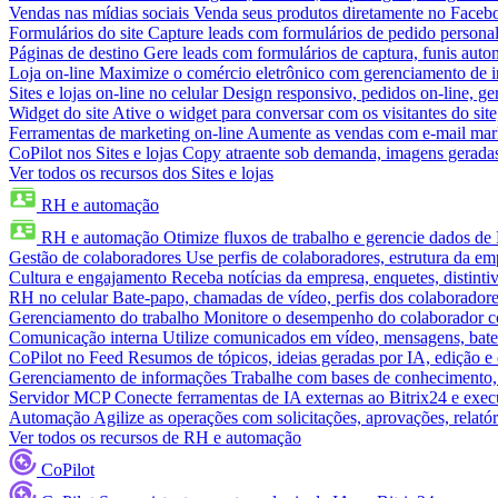
Vendas nas mídias sociais
Venda seus produtos diretamente no Face
Formulários do site
Capture leads com formulários de pedido personal
Páginas de destino
Gere leads com formulários de captura, funis aut
Loja on-line
Maximize o comércio eletrônico com gerenciamento de in
Sites e lojas on-line no celular
Design responsivo, pedidos on-line, ge
Widget do site
Ative o widget para conversar com os visitantes do sit
Ferramentas de marketing on-line
Aumente as vendas com e-mail mar
CoPilot nos Sites e lojas
Copy atraente sob demanda, imagens geradas 
Ver todos os recursos dos Sites e lojas
RH e automação
RH e automação
Otimize fluxos de trabalho e gerencie dados d
Gestão de colaboradores
Use perfis de colaboradores, estrutura da em
Cultura e engajamento
Receba notícias da empresa, enquetes, distinti
RH no celular
Bate-papo, chamadas de vídeo, perfis dos colaboradore
Gerenciamento do trabalho
Monitore o desempenho do colaborador com
Comunicação interna
Utilize comunicados em vídeo, mensagens, bate
CoPilot no Feed
Resumos de tópicos, ideias geradas por IA, edição e c
Gerenciamento de informações
Trabalhe com bases de conhecimento,
Servidor MCP
Conecte ferramentas de IA externas ao Bitrix24 e exec
Automação
Agilize as operações com solicitações, aprovações, relat
Ver todos os recursos de RH e automação
CoPilot