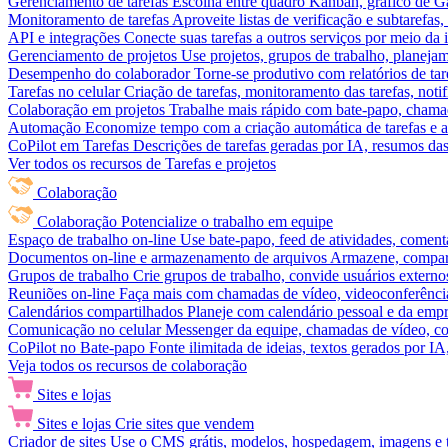
Gerenciamento de tarefas
Escolha entre quadro Kanban, gráfico de Gan
Monitoramento de tarefas
Aproveite listas de verificação e subtarefas
API e integrações
Conecte suas tarefas a outros serviços por meio da
Gerenciamento de projetos
Use projetos, grupos de trabalho, planeja
Desempenho do colaborador
Torne-se produtivo com relatórios de tar
Tarefas no celular
Criação de tarefas, monitoramento das tarefas, noti
Colaboração em projetos
Trabalhe mais rápido com bate-papo, chamad
Automação
Economize tempo com a criação automática de tarefas e a
CoPilot em Tarefas
Descrições de tarefas geradas por IA, resumos das 
Ver todos os recursos de Tarefas e projetos
Colaboração
Colaboração
Potencialize o trabalho em equipe
Espaço de trabalho on-line
Use bate-papo, feed de atividades, coment
Documentos on-line e armazenamento de arquivos
Armazene, compart
Grupos de trabalho
Crie grupos de trabalho, convide usuários externos
Reuniões on-line
Faça mais com chamadas de vídeo, videoconferência
Calendários compartilhados
Planeje com calendário pessoal e da empre
Comunicação no celular
Messenger da equipe, chamadas de vídeo, com
CoPilot no Bate-papo
Fonte ilimitada de ideias, textos gerados por I
Veja todos os recursos de colaboração
Sites e lojas
Sites e lojas
Crie sites que vendem
Criador de sites
Use o CMS grátis, modelos, hospedagem, imagens e tex