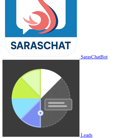
SarasChatBot
Leads