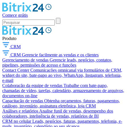
Comece grátis
Produto
CRM
CRM
Gerencie facilmente as vendas e os clientes
Gerenciamento de vendas
Gerencie leads, negócios, contatos,
pipelines, permissões de acesso e funções
Contact Center
Comunicações omnicanal via formulários de CRM,
widget do site, bate-papo ao vivo, WhatsApp, Instagram, telefonia,
e-mail
Colaboração da equipe de vendas
Trabalhe com bate-papo,
chamadas de vídeo, tarefas, calendário, armazenamento de arquivos,
documentos on-line
Capacitação de vendas
Obtenha orçamentos, faturas, pagamentos,
catálogo, inventário, assinatura eletrônica, loja CRM
Análises e relatórios
Analise funil de vendas, desempenho dos
colaboradores, inteligência de vendas, relatórios de BI
CRM no celular
Leads, negócios, faturas, pagamentos, telefonia, e-
mails, inventário, calendário ao seu alcance