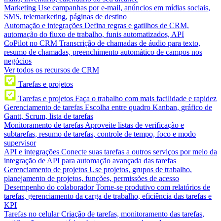
Marketing
Use campanhas por e-mail, anúncios em mídias sociais,
SMS, telemarketing, páginas de destino
Automação e integrações
Defina regras e gatilhos de CRM,
automação do fluxo de trabalho, funis automatizados, API
CoPilot no CRM
Transcrição de chamadas de áudio para texto,
resumo de chamadas, preenchimento automático de campos nos
negócios
Ver todos os recursos de CRM
Tarefas e projetos
Tarefas e projetos
Faça o trabalho com mais facilidade e rapidez
Gerenciamento de tarefas
Escolha entre quadro Kanban, gráfico de
Gantt, Scrum, lista de tarefas
Monitoramento de tarefas
Aproveite listas de verificação e
subtarefas, resumo de tarefas, controle de tempo, foco e modo
supervisor
API e integrações
Conecte suas tarefas a outros serviços por meio da
integração de API para automação avançada das tarefas
Gerenciamento de projetos
Use projetos, grupos de trabalho,
planejamento de projetos, funções, permissões de acesso
Desempenho do colaborador
Torne-se produtivo com relatórios de
tarefas, gerenciamento da carga de trabalho, eficiência das tarefas e
KPI
Tarefas no celular
Criação de tarefas, monitoramento das tarefas,