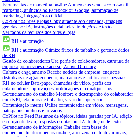
Ferramentas de marketing on-line
Aumente as vendas com e-mail
marketing, anúncios no Facebook ou Google, automação de
marketing, integração ao CRM
CoPilot nos Sites e lojas
Copy atraente sob demanda, imagens
geradas por IA, instruções detalhadas, traduções de texto
Ver todos os recursos dos Sites e lojas
RH e automação
RH e automação
Otimize fluxos de trabalho e gerencie dados
de RH
Gestão de colaboradores
Use perfis de colaboradores, estrutura da
empresa, permissões de acesso, Active Directory
Cultura e engajamento
Receba notícias da empresa, enquetes,
distintivos de agradecimento, marcadores e notificações pessoais
RH no celular
Bate-papo, chamadas de vídeo, perfis dos
colaboradores, aprovações, notificações em qualquer lugar
Gerenciamento do trabalho
Monitore o desempenho do colaborador
com KPI, relatórios de trabalho, visão do supervisor
Comunicação interna
Utilize comunicados em vídeo, mensagens,
bate-papos públicos e privados
CoPilot no Feed
Resumos de tópicos, ideias geradas por IA, edição
e criação de texto, respostas escritas por IA, tradução de texto
Gerenciamento de informações
Trabalhe com bases de
conhecimento, documentos on-line, armazenamento de arquivos,