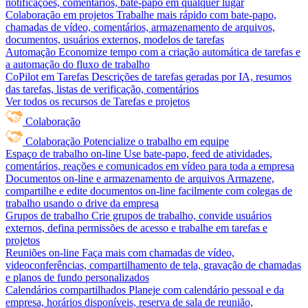
notificações, comentários, bate-papo em qualquer lugar
Colaboração em projetos
Trabalhe mais rápido com bate-papo,
chamadas de vídeo, comentários, armazenamento de arquivos,
documentos, usuários externos, modelos de tarefas
Automação
Economize tempo com a criação automática de tarefas e
a automação do fluxo de trabalho
CoPilot em Tarefas
Descrições de tarefas geradas por IA, resumos
das tarefas, listas de verificação, comentários
Ver todos os recursos de Tarefas e projetos
Colaboração
Colaboração
Potencialize o trabalho em equipe
Espaço de trabalho on-line
Use bate-papo, feed de atividades,
comentários, reações e comunicados em vídeo para toda a empresa
Documentos on-line e armazenamento de arquivos
Armazene,
compartilhe e edite documentos on-line facilmente com colegas de
trabalho usando o drive da empresa
Grupos de trabalho
Crie grupos de trabalho, convide usuários
externos, defina permissões de acesso e trabalhe em tarefas e
projetos
Reuniões on-line
Faça mais com chamadas de vídeo,
videoconferências, compartilhamento de tela, gravação de chamadas
e planos de fundo personalizados
Calendários compartilhados
Planeje com calendário pessoal e da
empresa, horários disponíveis, reserva de sala de reunião,