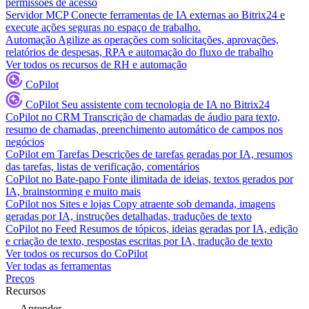
permissões de acesso
Servidor MCP
Conecte ferramentas de IA externas ao Bitrix24 e
execute ações seguras no espaço de trabalho.
Automação
Agilize as operações com solicitações, aprovações,
relatórios de despesas, RPA e automação do fluxo de trabalho
Ver todos os recursos de RH e automação
CoPilot
CoPilot
Seu assistente com tecnologia de IA no Bitrix24
CoPilot no CRM
Transcrição de chamadas de áudio para texto,
resumo de chamadas, preenchimento automático de campos nos
negócios
CoPilot em Tarefas
Descrições de tarefas geradas por IA, resumos
das tarefas, listas de verificação, comentários
CoPilot no Bate-papo
Fonte ilimitada de ideias, textos gerados por
IA, brainstorming e muito mais
CoPilot nos Sites e lojas
Copy atraente sob demanda, imagens
geradas por IA, instruções detalhadas, traduções de texto
CoPilot no Feed
Resumos de tópicos, ideias geradas por IA, edição
e criação de texto, respostas escritas por IA, tradução de texto
Ver todos os recursos do CoPilot
Ver todas as ferramentas
Preços
Recursos
Aprender