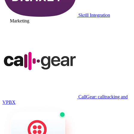
Skrill Integration
Marketing
CallGear: calltracking and
VPBX