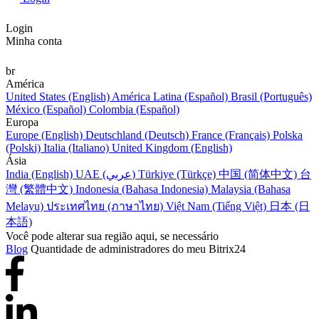
Login
Minha conta
br
América
United States (English)
América Latina (Español)
Brasil (Português)
México (Español)
Colombia (Español)
Europa
Europe (English)
Deutschland (Deutsch)
France (Français)
Polska
(Polski)
Italia (Italiano)
United Kingdom (English)
Ásia
India (English)
UAE (عربي)
Türkiye (Türkçe)
中国 (简体中文)
台
灣 (繁體中文)
Indonesia (Bahasa Indonesia)
Malaysia (Bahasa
Melayu)
ประเทศไทย (ภาษาไทย)
Việt Nam (Tiếng Việt)
日本 (日
本語)
Você pode alterar sua região aqui, se necessário
Blog
Quantidade de administradores do meu Bitrix24