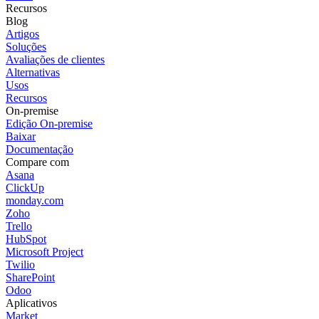
Recursos
Blog
Artigos
Soluções
Avaliações de clientes
Alternativas
Usos
Recursos
On-premise
Edição On-premise
Baixar
Documentação
Compare com
Asana
ClickUp
monday.com
Zoho
Trello
HubSpot
Microsoft Project
Twilio
SharePoint
Odoo
Aplicativos
Market