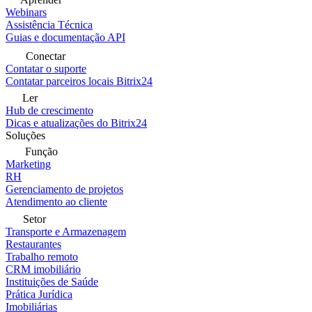
Webinars
Assistência Técnica
Guias e documentação API
Conectar
Contatar o suporte
Contatar parceiros locais Bitrix24
Ler
Hub de crescimento
Dicas e atualizações do Bitrix24
Soluções
Função
Marketing
RH
Gerenciamento de projetos
Atendimento ao cliente
Setor
Transporte e Armazenagem
Restaurantes
Trabalho remoto
CRM imobiliário
Instituições de Saúde
Prática Jurídica
Imobiliárias