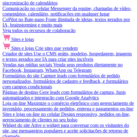
sincronização de calendários
Comunicação no celular
Messenger da equipe, chamadas de vídeo,
comentários, calendário, notificações em qualquer lugar
CoPilot no Bate-papo
Fonte ilimitada de ideias, textos gerados por
IA, brainstorming e muito mais
Veja todos os recursos de colaboração
Sites e lojas
Sites e lojas
Crie sites que vendem
Criador de sites
Use o CMS grátis, modelos, hospedagem, imagens
e textos gerados por IA para criar sites incríveis
Vendas nas mídias sociais
Venda seus produtos diretamente no
Facebook, Instagram, WhatsApp ou Telegram
Formulários do site
Capture leads com formulários de pedido
personalizados, formulários de cadastro e feedback, e formulários
com campos condicionais
Páginas de destino
Gere leads com formulários de captura, funis
automatizados e integração com Google Analytics
Loja on-line
Maximize o comércio eletrônico com gerenciamento de
inventário, processamento de pedidos, entrega e pagamentos on-line
Sites e lojas on-line no celular
Design responsivo, pedidos on-line,
gerenciamento de clientes no seu bolso
Widget do site
Ative o widget para conversar com os visitantes do
site, use mensageiros populares e aceite solicitações de retorno de
chamada