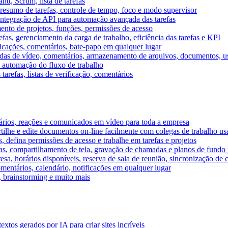
tt, Scrum, lista de tarefas
, resumo de tarefas, controle de tempo, foco e modo supervisor
 integração de API para automação avançada das tarefas
mento de projetos, funções, permissões de acesso
efas, gerenciamento da carga de trabalho, eficiência das tarefas e KPI
ficações, comentários, bate-papo em qualquer lugar
as de vídeo, comentários, armazenamento de arquivos, documentos, usu
 automação do fluxo de trabalho
tarefas, listas de verificação, comentários
ários, reações e comunicados em vídeo para toda a empresa
ilhe e edite documentos on-line facilmente com colegas de trabalho us
, defina permissões de acesso e trabalhe em tarefas e projetos
s, compartilhamento de tela, gravação de chamadas e planos de fundo 
sa, horários disponíveis, reserva de sala de reunião, sincronização de 
entários, calendário, notificações em qualquer lugar
A, brainstorming e muito mais
tos gerados por IA para criar sites incríveis