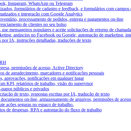
book, Instagram, WhatsApp ou Telegram
izados, formulários de cadastro e feedback, e formulários com campos 
omatizados e integração com Google Analytics
ventário, processamento de pedidos, entrega e pagamentos on-line
renciamento de clientes no seu bolso
e, use mensageiros populares e aceite solicitações de retorno de chamad
keting, anúncios no Facebook ou Google, automação de marketing, i
por IA, instruções detalhadas, traduções de texto
e RH
presa, permissões de acesso, Active Directory
vos de agradecimento, marcadores e notificações pessoais
s, aprovações, notificações em qualquer lugar
 KPI, relatórios de trabalho, visão do supervisor
-papos públicos e privados
riação de texto, respostas escritas por IA, tradução de texto
 documentos on-line, armazenamento de arquivos, permissões de acess
ute ações seguras no espaço de trabalho.
órios de despesas, RPA e automação do fluxo de trabalho