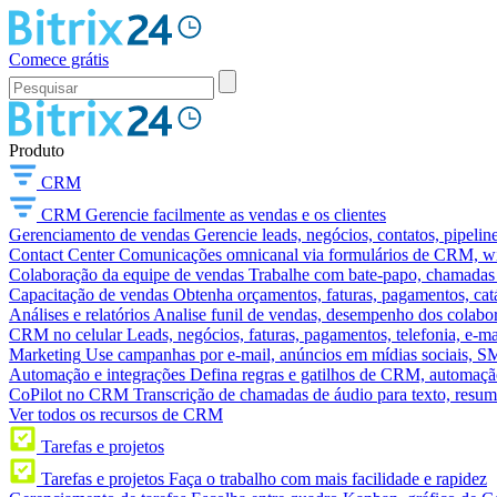
Comece grátis
Produto
CRM
CRM
Gerencie facilmente as vendas e os clientes
Gerenciamento de vendas
Gerencie leads, negócios, contatos, pipelin
Contact Center
Comunicações omnicanal via formulários de CRM, widg
Colaboração da equipe de vendas
Trabalhe com bate-papo, chamadas d
Capacitação de vendas
Obtenha orçamentos, faturas, pagamentos, catá
Análises e relatórios
Analise funil de vendas, desempenho dos colabora
CRM no celular
Leads, negócios, faturas, pagamentos, telefonia, e-ma
Marketing
Use campanhas por e-mail, anúncios em mídias sociais, SM
Automação e integrações
Defina regras e gatilhos de CRM, automação
CoPilot no CRM
Transcrição de chamadas de áudio para texto, res
Ver todos os recursos de CRM
Tarefas e projetos
Tarefas e projetos
Faça o trabalho com mais facilidade e rapidez