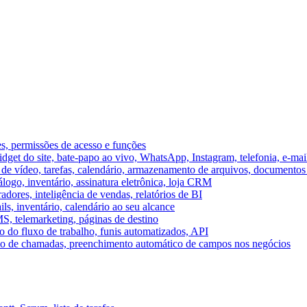
es, permissões de acesso e funções
et do site, bate-papo ao vivo, WhatsApp, Instagram, telefonia, e-mai
e vídeo, tarefas, calendário, armazenamento de arquivos, documentos 
logo, inventário, assinatura eletrônica, loja CRM
dores, inteligência de vendas, relatórios de BI
ils, inventário, calendário ao seu alcance
S, telemarketing, páginas de destino
 do fluxo de trabalho, funis automatizados, API
umo de chamadas, preenchimento automático de campos nos negócios