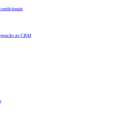
condicionais
a
ntegração ao CRM
o