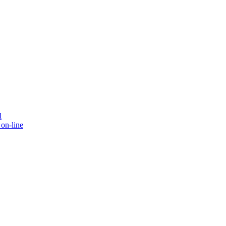
l
on-line