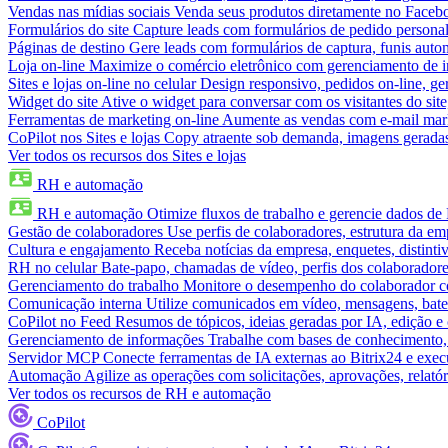
Vendas nas mídias sociais
Venda seus produtos diretamente no Face
Formulários do site
Capture leads com formulários de pedido personal
Páginas de destino
Gere leads com formulários de captura, funis aut
Loja on-line
Maximize o comércio eletrônico com gerenciamento de in
Sites e lojas on-line no celular
Design responsivo, pedidos on-line, ge
Widget do site
Ative o widget para conversar com os visitantes do sit
Ferramentas de marketing on-line
Aumente as vendas com e-mail mar
CoPilot nos Sites e lojas
Copy atraente sob demanda, imagens geradas 
Ver todos os recursos dos Sites e lojas
RH e automação
RH e automação
Otimize fluxos de trabalho e gerencie dados d
Gestão de colaboradores
Use perfis de colaboradores, estrutura da em
Cultura e engajamento
Receba notícias da empresa, enquetes, distinti
RH no celular
Bate-papo, chamadas de vídeo, perfis dos colaboradore
Gerenciamento do trabalho
Monitore o desempenho do colaborador com
Comunicação interna
Utilize comunicados em vídeo, mensagens, bate
CoPilot no Feed
Resumos de tópicos, ideias geradas por IA, edição e c
Gerenciamento de informações
Trabalhe com bases de conhecimento,
Servidor MCP
Conecte ferramentas de IA externas ao Bitrix24 e exec
Automação
Agilize as operações com solicitações, aprovações, relat
Ver todos os recursos de RH e automação
CoPilot