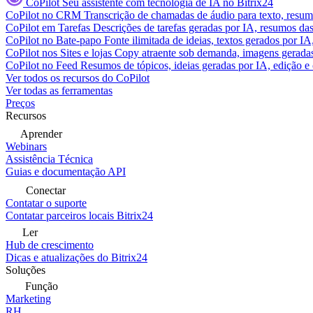
CoPilot
Seu assistente com tecnologia de IA no Bitrix24
CoPilot no CRM
Transcrição de chamadas de áudio para texto, res
CoPilot em Tarefas
Descrições de tarefas geradas por IA, resumos das 
CoPilot no Bate-papo
Fonte ilimitada de ideias, textos gerados por I
CoPilot nos Sites e lojas
Copy atraente sob demanda, imagens geradas 
CoPilot no Feed
Resumos de tópicos, ideias geradas por IA, edição e c
Ver todos os recursos do CoPilot
Ver todas as ferramentas
Preços
Recursos
Aprender
Webinars
Assistência Técnica
Guias e documentação API
Conectar
Contatar o suporte
Contatar parceiros locais Bitrix24
Ler
Hub de crescimento
Dicas e atualizações do Bitrix24
Soluções
Função
Marketing
RH