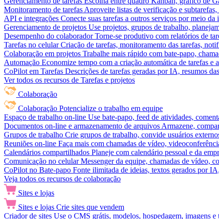
Gerenciamento de tarefas
Escolha entre quadro Kanban, gráfico de Gan
Monitoramento de tarefas
Aproveite listas de verificação e subtarefas
API e integrações
Conecte suas tarefas a outros serviços por meio da
Gerenciamento de projetos
Use projetos, grupos de trabalho, planeja
Desempenho do colaborador
Torne-se produtivo com relatórios de tar
Tarefas no celular
Criação de tarefas, monitoramento das tarefas, noti
Colaboração em projetos
Trabalhe mais rápido com bate-papo, chamad
Automação
Economize tempo com a criação automática de tarefas e a
CoPilot em Tarefas
Descrições de tarefas geradas por IA, resumos das 
Ver todos os recursos de Tarefas e projetos
Colaboração
Colaboração
Potencialize o trabalho em equipe
Espaço de trabalho on-line
Use bate-papo, feed de atividades, coment
Documentos on-line e armazenamento de arquivos
Armazene, compart
Grupos de trabalho
Crie grupos de trabalho, convide usuários externos
Reuniões on-line
Faça mais com chamadas de vídeo, videoconferência
Calendários compartilhados
Planeje com calendário pessoal e da empre
Comunicação no celular
Messenger da equipe, chamadas de vídeo, com
CoPilot no Bate-papo
Fonte ilimitada de ideias, textos gerados por I
Veja todos os recursos de colaboração
Sites e lojas
Sites e lojas
Crie sites que vendem
Criador de sites
Use o CMS grátis, modelos, hospedagem, imagens e tex