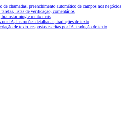
umo de chamadas, preenchimento automático de campos nos negócios
tarefas, listas de verificação, comentários
A, brainstorming e muito mais
por IA, instruções detalhadas, traduções de texto
riação de texto, respostas escritas por IA, tradução de texto