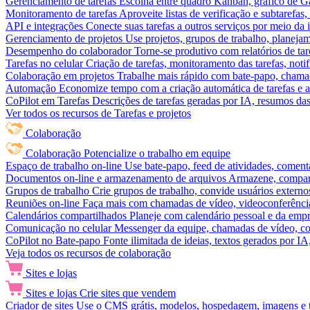
Gerenciamento de tarefas
Escolha entre quadro Kanban, gráfico de Gan
Monitoramento de tarefas
Aproveite listas de verificação e subtarefas
API e integrações
Conecte suas tarefas a outros serviços por meio da
Gerenciamento de projetos
Use projetos, grupos de trabalho, planeja
Desempenho do colaborador
Torne-se produtivo com relatórios de tar
Tarefas no celular
Criação de tarefas, monitoramento das tarefas, noti
Colaboração em projetos
Trabalhe mais rápido com bate-papo, chamad
Automação
Economize tempo com a criação automática de tarefas e a
CoPilot em Tarefas
Descrições de tarefas geradas por IA, resumos das 
Ver todos os recursos de Tarefas e projetos
Colaboração
Colaboração
Potencialize o trabalho em equipe
Espaço de trabalho on-line
Use bate-papo, feed de atividades, coment
Documentos on-line e armazenamento de arquivos
Armazene, compart
Grupos de trabalho
Crie grupos de trabalho, convide usuários externos
Reuniões on-line
Faça mais com chamadas de vídeo, videoconferência
Calendários compartilhados
Planeje com calendário pessoal e da empre
Comunicação no celular
Messenger da equipe, chamadas de vídeo, com
CoPilot no Bate-papo
Fonte ilimitada de ideias, textos gerados por I
Veja todos os recursos de colaboração
Sites e lojas
Sites e lojas
Crie sites que vendem
Criador de sites
Use o CMS grátis, modelos, hospedagem, imagens e tex