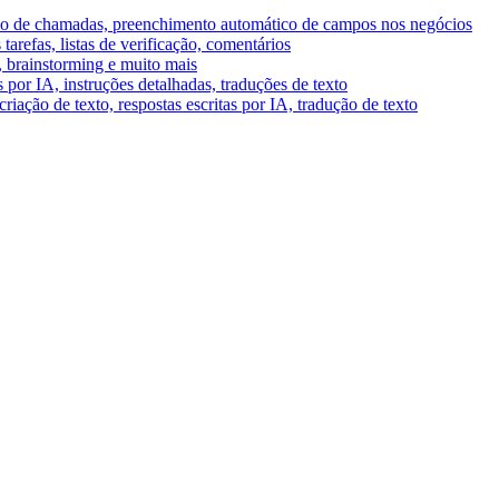
umo de chamadas, preenchimento automático de campos nos negócios
tarefas, listas de verificação, comentários
A, brainstorming e muito mais
por IA, instruções detalhadas, traduções de texto
riação de texto, respostas escritas por IA, tradução de texto