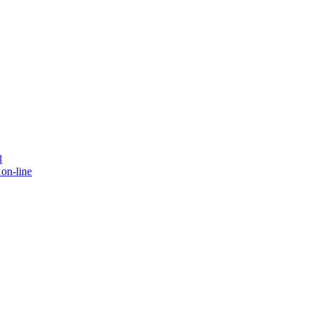
l
on-line