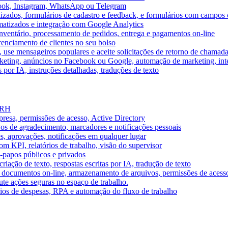
book, Instagram, WhatsApp ou Telegram
izados, formulários de cadastro e feedback, e formulários com campos 
omatizados e integração com Google Analytics
ventário, processamento de pedidos, entrega e pagamentos on-line
renciamento de clientes no seu bolso
e, use mensageiros populares e aceite solicitações de retorno de chamad
keting, anúncios no Facebook ou Google, automação de marketing, i
por IA, instruções detalhadas, traduções de texto
e RH
presa, permissões de acesso, Active Directory
vos de agradecimento, marcadores e notificações pessoais
s, aprovações, notificações em qualquer lugar
 KPI, relatórios de trabalho, visão do supervisor
-papos públicos e privados
riação de texto, respostas escritas por IA, tradução de texto
 documentos on-line, armazenamento de arquivos, permissões de acess
ute ações seguras no espaço de trabalho.
órios de despesas, RPA e automação do fluxo de trabalho