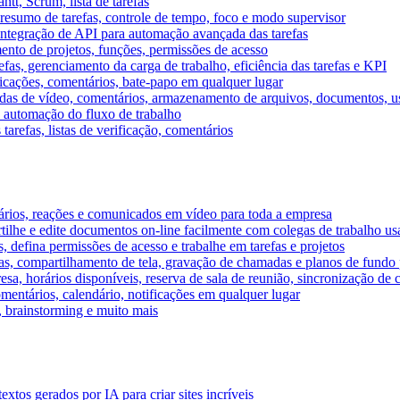
tt, Scrum, lista de tarefas
, resumo de tarefas, controle de tempo, foco e modo supervisor
 integração de API para automação avançada das tarefas
mento de projetos, funções, permissões de acesso
efas, gerenciamento da carga de trabalho, eficiência das tarefas e KPI
ficações, comentários, bate-papo em qualquer lugar
as de vídeo, comentários, armazenamento de arquivos, documentos, usu
 automação do fluxo de trabalho
tarefas, listas de verificação, comentários
ários, reações e comunicados em vídeo para toda a empresa
ilhe e edite documentos on-line facilmente com colegas de trabalho us
, defina permissões de acesso e trabalhe em tarefas e projetos
s, compartilhamento de tela, gravação de chamadas e planos de fundo 
sa, horários disponíveis, reserva de sala de reunião, sincronização de 
entários, calendário, notificações em qualquer lugar
A, brainstorming e muito mais
tos gerados por IA para criar sites incríveis