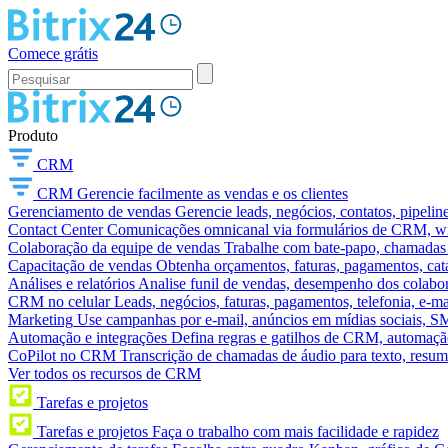
Comece grátis
Produto
CRM
CRM
Gerencie facilmente as vendas e os clientes
Gerenciamento de vendas
Gerencie leads, negócios, contatos, pipelin
Contact Center
Comunicações omnicanal via formulários de CRM, widg
Colaboração da equipe de vendas
Trabalhe com bate-papo, chamadas d
Capacitação de vendas
Obtenha orçamentos, faturas, pagamentos, catá
Análises e relatórios
Analise funil de vendas, desempenho dos colabora
CRM no celular
Leads, negócios, faturas, pagamentos, telefonia, e-ma
Marketing
Use campanhas por e-mail, anúncios em mídias sociais, SM
Automação e integrações
Defina regras e gatilhos de CRM, automação
CoPilot no CRM
Transcrição de chamadas de áudio para texto, res
Ver todos os recursos de CRM
Tarefas e projetos
Tarefas e projetos
Faça o trabalho com mais facilidade e rapidez