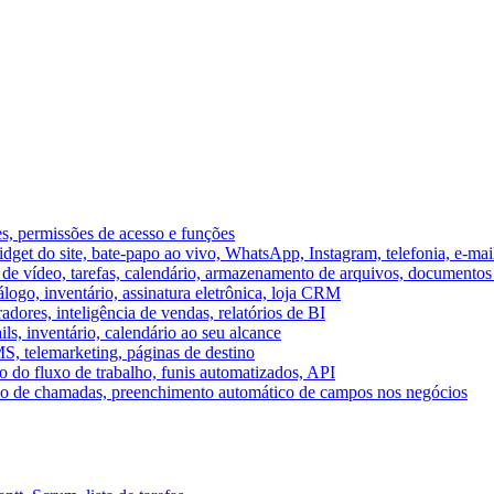
es, permissões de acesso e funções
et do site, bate-papo ao vivo, WhatsApp, Instagram, telefonia, e-mai
e vídeo, tarefas, calendário, armazenamento de arquivos, documentos 
logo, inventário, assinatura eletrônica, loja CRM
dores, inteligência de vendas, relatórios de BI
ils, inventário, calendário ao seu alcance
S, telemarketing, páginas de destino
 do fluxo de trabalho, funis automatizados, API
umo de chamadas, preenchimento automático de campos nos negócios