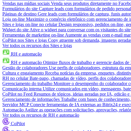
Vendas nas mídias sociais
Venda seus produtos diretamente no Face
Formulários do site
Capture leads com formulários de pedido personal
Páginas de destino
Gere leads com formulários de captura, funis aut
Loja on-line
Maximize o comércio eletrônico com gerenciamento de in
Sites e lojas on-line no celular
Design responsivo, pedidos on-line, ge
Widget do site
Ative o widget para conversar com os visitantes do sit
Ferramentas de marketing on-line
Aumente as vendas com e-mail mar
CoPilot nos Sites e lojas
Copy atraente sob demanda, imagens geradas 
Ver todos os recursos dos Sites e lojas
RH e automação
RH e automação
Otimize fluxos de trabalho e gerencie dados d
Gestão de colaboradores
Use perfis de colaboradores, estrutura da em
Cultura e engajamento
Receba notícias da empresa, enquetes, distinti
RH no celular
Bate-papo, chamadas de vídeo, perfis dos colaboradore
Gerenciamento do trabalho
Monitore o desempenho do colaborador com
Comunicação interna
Utilize comunicados em vídeo, mensagens, bate
CoPilot no Feed
Resumos de tópicos, ideias geradas por IA, edição e c
Gerenciamento de informações
Trabalhe com bases de conhecimento,
Servidor MCP
Conecte ferramentas de IA externas ao Bitrix24 e exec
Automação
Agilize as operações com solicitações, aprovações, relat
Ver todos os recursos de RH e automação
CoPilot