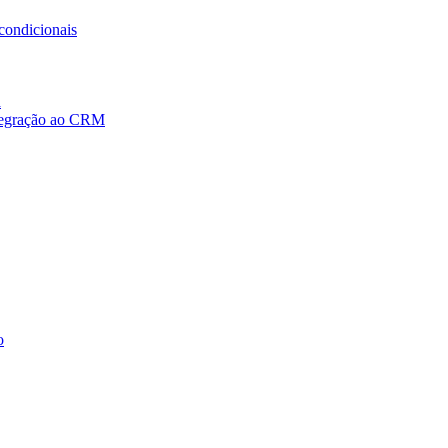
condicionais
a
ntegração ao CRM
o