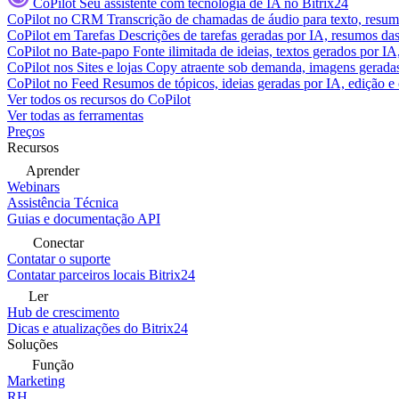
CoPilot
Seu assistente com tecnologia de IA no Bitrix24
CoPilot no CRM
Transcrição de chamadas de áudio para texto, res
CoPilot em Tarefas
Descrições de tarefas geradas por IA, resumos das 
CoPilot no Bate-papo
Fonte ilimitada de ideias, textos gerados por I
CoPilot nos Sites e lojas
Copy atraente sob demanda, imagens geradas 
CoPilot no Feed
Resumos de tópicos, ideias geradas por IA, edição e c
Ver todos os recursos do CoPilot
Ver todas as ferramentas
Preços
Recursos
Aprender
Webinars
Assistência Técnica
Guias e documentação API
Conectar
Contatar o suporte
Contatar parceiros locais Bitrix24
Ler
Hub de crescimento
Dicas e atualizações do Bitrix24
Soluções
Função
Marketing
RH